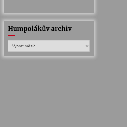
Humpolákův archiv
Humpolákův
archiv