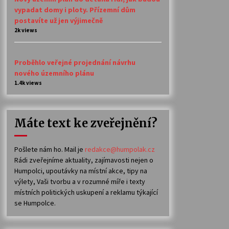
vypadat domy i ploty. Přízemní dům
postavíte už jen výjimečně
2k views
Proběhlo veřejné projednání návrhu
nového územního plánu
1.4k views
Máte text ke zveřejnění?
Pošlete nám ho. Mail je
redakce@humpolak.cz
Rádi zveřejníme aktuality, zajímavosti nejen o
Humpolci, upoutávky na místní akce, tipy na
výlety, Vaši tvorbu a v rozumné míře i texty
místních politických uskupení a reklamu týkající
se Humpolce.