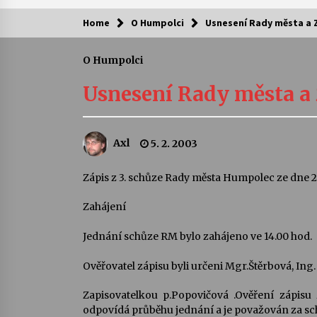
Home
O Humpolci
Usnesení Rady města a 
Kam za kulturou?
O Humpolci
Letní koncerty ve Stromovce: Ars
Camerata a Sukuba Ensemble
Usnesení Rady města a 
4. 8. 2026
Pozvánka na integrační festival
Axl
5. 2. 2003
Quijotova šedesátka: 28. 7.–1. 8.
2026
28. 7. 2026
Zápis z 3. schůze Rady města Humpolec ze dne 2
Zahájení
Letní koncerty ve Stromovce: Rufu
Miller
22. 7. 2026
Jednání schůze RM bylo zahájeno ve 14.00 hod.
Ověřovatel zápisu byli určeni Mgr.Štěrbová, Ing.
Za kulturou kousek za Humpolec. 
Želivě ožije odkaz Josefa Čapka
Zapisovatelkou p.Popovičová .Ověření zápisu 
13. 7. 2026
odpovídá průběhu jednání a je považován za s