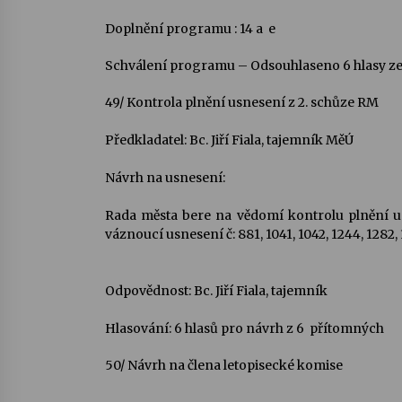
Doplnění programu : 14 a  e
Schválení programu – Odsouhlaseno 6 hlasy z
49/ Kontrola plnění usnesení z 2. schůze RM
Předkladatel: Bc. Jiří Fiala, tajemník MěÚ
Návrh na usnesení:
Rada města bere na vědomí kontrolu plnění us
váznoucí usnesení č: 881, 1041, 1042, 1244, 1282, 130
Odpovědnost: Bc. Jiří Fiala, tajemník
Hlasování: 6 hlasů pro návrh z 6 přítomných
50/ Návrh na člena letopisecké komise