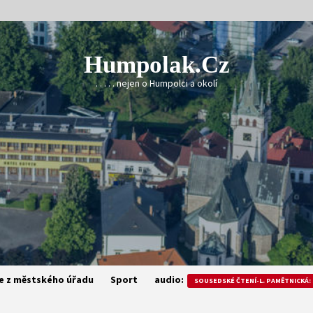
Humpolak.cz
. . . . . nejen o Humpolci a okolí
e z městského úřadu
Sport
audio:
SOUSEDSKÉ ČTENÍ-L. PAMĚTNICKÁ: 