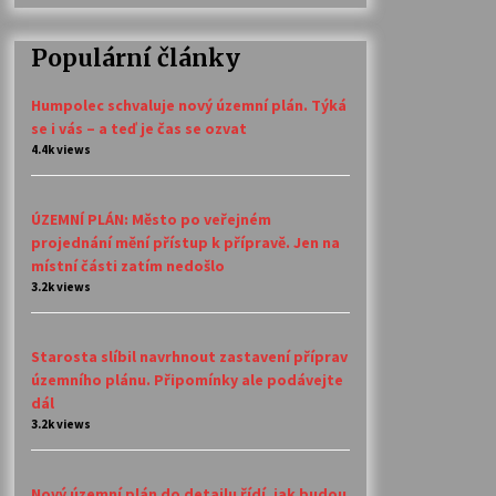
Populární články
Humpolec schvaluje nový územní plán. Týká
se i vás – a teď je čas se ozvat
4.4k views
ÚZEMNÍ PLÁN: Město po veřejném
projednání mění přístup k přípravě. Jen na
místní části zatím nedošlo
3.2k views
Starosta slíbil navrhnout zastavení příprav
územního plánu. Připomínky ale podávejte
dál
3.2k views
Nový územní plán do detailu řídí, jak budou