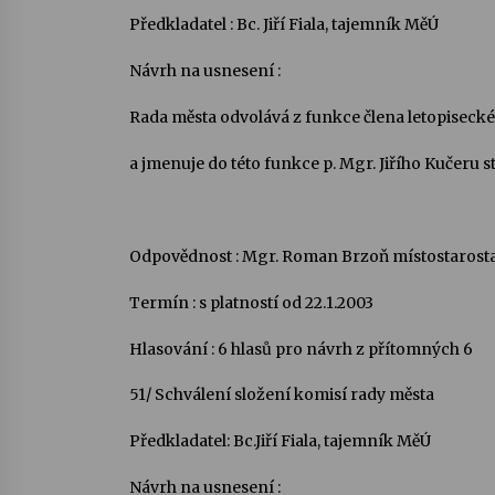
Předkladatel : Bc. Jiří Fiala, tajemník MěÚ
Návrh na usnesení :
Rada města odvolává z funkce člena letopisecké
a jmenuje do této funkce p. Mgr. Jiřího Kučeru s
Odpovědnost : Mgr. Roman Brzoň místostarost
Termín : s platností od 22.1.2003
Hlasování : 6 hlasů pro návrh z přítomných 6
51/ Schválení složení komisí rady města
Předkladatel: Bc.Jiří Fiala, tajemník MěÚ
Návrh na usnesení :