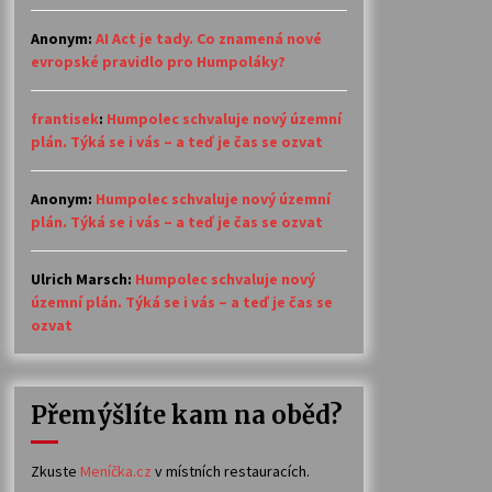
Anonym
:
AI Act je tady. Co znamená nové
evropské pravidlo pro Humpoláky?
frantisek
:
Humpolec schvaluje nový územní
plán. Týká se i vás – a teď je čas se ozvat
Anonym
:
Humpolec schvaluje nový územní
plán. Týká se i vás – a teď je čas se ozvat
Ulrich Marsch
:
Humpolec schvaluje nový
územní plán. Týká se i vás – a teď je čas se
ozvat
Přemýšlíte kam na oběd?
Zkuste
Meníčka.cz
v místních restauracích.