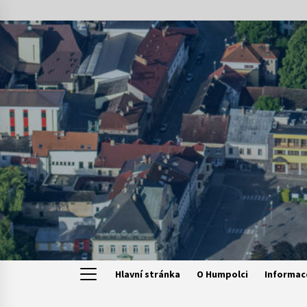
Skip
to
content
Hlavní stránka
O Humpolci
Informac