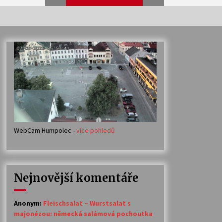
Veselí muzikanti
30. 7. 2026
Votavžatský ploty
23. 7. 2026
WebCam Humpolec -
více pohledů
Ozvěny prázdnin
14. 7. 2026
Nejnovější komentáře
Petr Adamec – Malovaný svět
30. 6. 2026
Anonym
:
Fleischsalat – Wurstsalat s
majonézou: německá salámová pochoutka