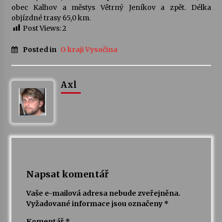
obec Kalhov a městys Větrný Jeníkov a zpět. Délka
objízdné trasy 65,0 km.
Varhanní recitál Michala Novenka v Klášteře
Post Views:
2
Želiv
3. 7. 2026
Posted in
O kraji Vysočina
Petr Adamec – Malovaný svět
30. 6. 2026
Axl
Napsat komentář
Vaše e-mailová adresa nebude zveřejněna.
Vyžadované informace jsou označeny
*
Komentář
*