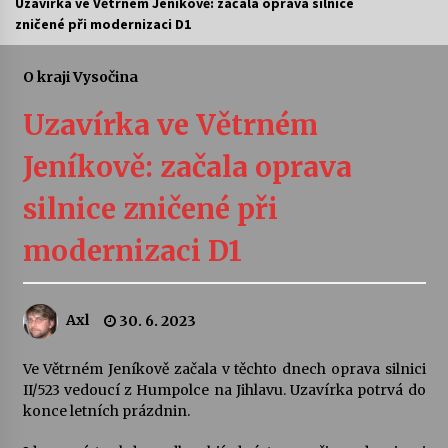
Uzavírka ve Větrném Jeníkově: začala oprava silnice
zničené při modernizaci D1
Letní koncerty ve Stromovce: Ars Camerata a
Sukuba Ensemble
4. 8. 2026
O kraji Vysočina
Uzavírka ve Větrném
Vernisáž výstavy Josefíny Duškové: Stávám se
kapkou
Jeníkově: začala oprava
30. 7. 2026
silnice zničené při
Veselí muzikanti
30. 7. 2026
modernizaci D1
Pozvánka na integrační festival Quijotova
Axl
30. 6. 2023
šedesátka: 28. 7.–1. 8. 2026
28. 7. 2026
Ve Větrném Jeníkově začala v těchto dnech oprava silnici
II/523 vedoucí z Humpolce na Jihlavu. Uzavírka potrvá do
Letní koncerty ve Stromovce: Kolchoz a
konce letních prázdnin.
Jenakaši
28. 7. 2026