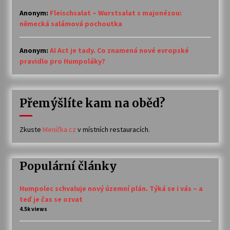
Anonym
:
Fleischsalat – Wurstsalat s majonézou:
německá salámová pochoutka
Anonym
:
AI Act je tady. Co znamená nové evropské
pravidlo pro Humpoláky?
Přemýšlíte kam na oběd?
Zkuste
Meníčka.cz
v místních restauracích.
Populární články
Humpolec schvaluje nový územní plán. Týká se i vás – a
teď je čas se ozvat
4.5k views