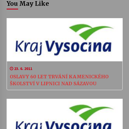
You May Like
23. 6. 2011
OSLAVY 60 LET TRVÁNÍ KAMENICKÉHO
ŠKOLSTVÍ V LIPNICI NAD SÁZAVOU