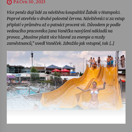
Pá Čvn 30 , 2023
Více peněz dají lidé za návštěvu koupaliště Žabák v Humpolci.
Poprvé otevřelo v druhé polovině června. Návštěvníci si za vstup
připlatí v průměru až o patnáct procent víc. Důvodem je podle
vedoucího pracovníka Jana Vaněčka navýšení nákladů na
provoz. „Musíme platit více hlavně za energie a mzdy
zaměstnanců,” uvedl Vaněček. Zdražilo jak vstupné, tak […]