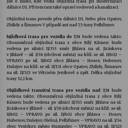
Jde o místo, kde vedla objízdná trasa při modernizaci
dálnice D1. Při tom tam také opraví vodovod a kanalizaci.
Votavžatský ploty
23. 7. 2026
Objízdná trasa povede přes dálnici D1. Nebo přes Opatov,
Zbilidy a Šimanov. V případě aut nad 7,5 tuny Pelhřimov.
bjížďková trasa pro vozidla do 7,5t
bude vedena takto:
Letní koncerty ve Stromovce: Rufus Miller
Obousměrná objízdná trasa z obce Bílý Kámen: bude
22. 7. 2026
vedena po silnici II/353 směr Jihlava na ul. Jiráskova
v Jihlavě – sil. I/38 (obchvat města) na křiž. se sil. II/602 –
VPRAVO po sil. II/602 obce Jihlava – Hosov, Hubenov,
Vysočinka
Dušejov na křiž. se sil. II/131 obce Opatov, Zbilidy, Šimanov
17. 7. 2026
na sil. II/523 ve Větrném Jeníkově a zpět. Délka objízdné
trasy 32,1 km.
Objížďková tranzitní trasa pro vozidla nad 7,5t
Ozvěny prázdnin
bude
vedena takto: Obousměrná objízdná trasa z obce Bílý
14. 7. 2026
Kámen: bude vedena po silnici II/353 směr Jihlava na ul.
Jiráskova v Jihlavě – sil. I/38 (obchvat města) na křiž. se sil.
II/602 – VPRAVO po sil. II/602 obce Jihlava – Hosov,
Za kulturou kousek za Humpolec. V Želivě ožije
Hubenov, Dušejov, Olešná, Pelhřimov – VPRAVO na sil. I/34
odkaz Josefa Čapka
obec Vystrkov, město Humpolec – VPRAVO na sil. II/523
13. 7. 2026