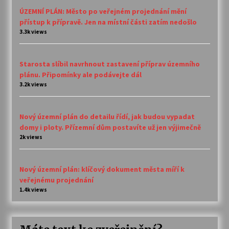
ÚZEMNÍ PLÁN: Město po veřejném projednání mění
přístup k přípravě. Jen na místní části zatím nedošlo
3.3k views
Starosta slíbil navrhnout zastavení příprav územního
plánu. Připomínky ale podávejte dál
3.2k views
Nový územní plán do detailu řídí, jak budou vypadat
domy i ploty. Přízemní dům postavíte už jen výjimečně
2k views
Nový územní plán: klíčový dokument města míří k
veřejnému projednání
1.4k views