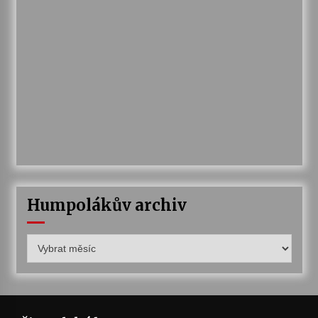
Humpolákův archiv
Humpolákův
archiv