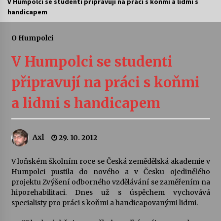
V Humpolci se studenti připravují na práci s koňmi a lidmi s
handicapem
Letní koncerty ve Stromovce: Ars Camerata a
Sukuba Ensemble
4. 8. 2026
O Humpolci
V Humpolci se studenti
Vernisáž výstavy Josefíny Duškové: Stávám se
kapkou
připravují na práci s koňmi
30. 7. 2026
a lidmi s handicapem
Veselí muzikanti
30. 7. 2026
Axl
29. 10. 2012
Pozvánka na integrační festival Quijotova
šedesátka: 28. 7.–1. 8. 2026
V loňském školním roce se Česká zemědělská akademie v
28. 7. 2026
Humpolci pustila do nového a v Česku ojedinělého
projektu Zvýšení odborného vzdělávání se zaměřením na
hiporehabilitaci. Dnes už s úspěchem vychovává
Letní koncerty ve Stromovce: Kolchoz a
specialisty pro práci s koňmi a­ handicapovanými lidmi.
Jenakaši
28. 7. 2026