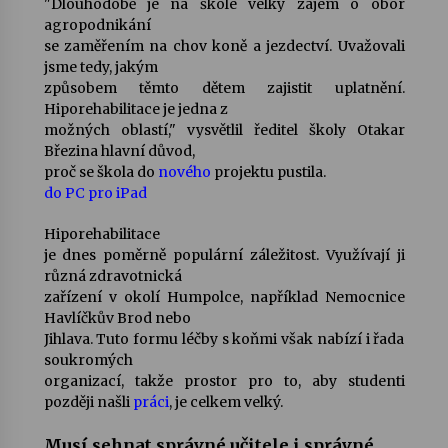
"Dlouhodobě je na škole velký zájem o obor
agropodnikání
Votavžatský ploty
se zaměřením na chov koně a jezdectví. Uvažovali
23. 7. 2026
jsme tedy, jakým
způsobem těmto dětem zajistit uplatnění.
Hiporehabilitace je jedna z
možných oblastí," vysvětlil ředitel školy Otakar
Letní koncerty ve Stromovce: Rufus Miller
Březina hlavní důvod,
22. 7. 2026
proč se škola do
nového
projektu pustila.
do PC
pro iPad
Vysočinka
Hiporehabilitace
17. 7. 2026
je dnes poměrně populární záležitost. Využívají ji
různá zdravotnická
zařízení v okolí Humpolce, například Nemocnice
Ozvěny prázdnin
Havlíčkův Brod nebo
14. 7. 2026
Jihlava. Tuto formu léčby s koňmi však nabízí i řada
soukromých
organizací, takže prostor pro to, aby studenti
později našli
práci
, je celkem velký.
Za kulturou kousek za Humpolec. V Želivě ožije
odkaz Josefa Čapka
Musí sehnat správné učitele i správné
13. 7. 2026