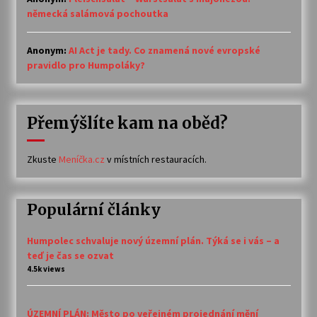
německá salámová pochoutka
Anonym
:
AI Act je tady. Co znamená nové evropské
pravidlo pro Humpoláky?
Přemýšlíte kam na oběd?
Zkuste
Meníčka.cz
v místních restauracích.
Populární články
Humpolec schvaluje nový územní plán. Týká se i vás – a
teď je čas se ozvat
4.5k views
ÚZEMNÍ PLÁN: Město po veřejném projednání mění