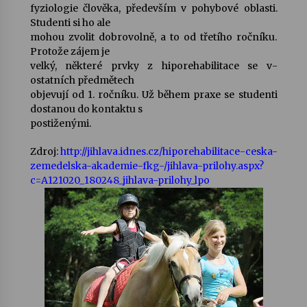
fyziologie člověka, především v pohybové oblasti.
Studenti si ho ale
mohou zvolit dobrovolně, a to od třetího ročníku.
Protože zájem je
velký, některé prvky z hiporehabilitace se v­
ostatních předmětech
objevují od 1. ročníku. Už během praxe se studenti
dostanou do kontaktu s
postiženými.
Zdroj:
http://jihlava.idnes.cz/hiporehabilitace-ceska-
zemedelska-akademie-fkg-/jihlava-prilohy.aspx?
c=A121020_180248_jihlava-prilohy_lpo