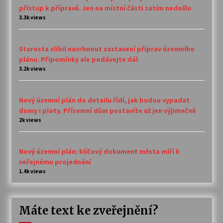
přístup k přípravě. Jen na místní části zatím nedošlo
3.3k views
Starosta slíbil navrhnout zastavení příprav územního
plánu. Připomínky ale podávejte dál
3.2k views
Nový územní plán do detailu řídí, jak budou vypadat
domy i ploty. Přízemní dům postavíte už jen výjimečně
2k views
Nový územní plán: klíčový dokument města míří k
veřejnému projednání
1.4k views
Máte text ke zveřejnění?