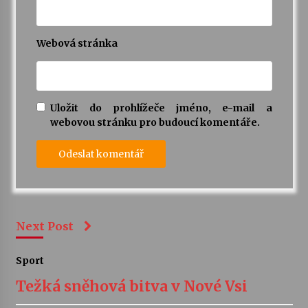
Webová stránka
Uložit do prohlížeče jméno, e-mail a
webovou stránku pro budoucí komentáře.
Next Post
Sport
Težká sněhová bitva v Nové Vsi