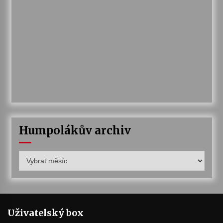
Humpolákův archiv
Humpolákův
archiv
Uživatelský box