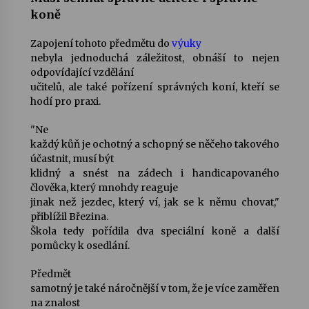
koně
Varhanní recitál Michala Novenka v Klášteře
Zapojení tohoto předmětu do
výuky
Želiv
nebyla jednoduchá záležitost, obnáší to nejen
3. 7. 2026
odpovídající vzdělání
učitelů, ale také pořízení správných koní, kteří se
Petr Adamec – Malovaný svět
hodí pro praxi.
30. 6. 2026
"Ne
každý kůň je ochotný a schopný se něčeho takového
účastnit, musí být
klidný a snést na zádech i handicapovaného
člověka, který mnohdy reaguje
jinak než jezdec, který ví, jak se k ­němu chovat,"
přiblížil Březina.
Škola tedy pořídila dva speciální koně a další
pomůcky k osedlání.
Předmět
samotný je také náročnější v tom, že je více zaměřen
na znalost