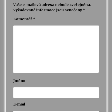
Vaše e-mailová adresa nebude zveřejněna.
Vyžadované informace jsou označeny
*
Komentář
*
Jméno
E-mail