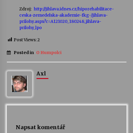
Zdroj:
http://jihlava.idnes.cz/hiporehabilitace-
ceska-zemedelska-akademie-fkg-/jihlava-
prilohy.aspx?c=A121020_180248_jihlava-
prilohy_lpo
Post Views:
2
Posted in
O Humpolci
Axl
Napsat komentář