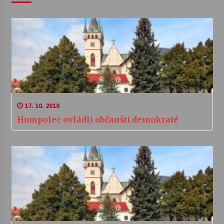
17. 10. 2010
Humpolec ovládli občanští demokraté