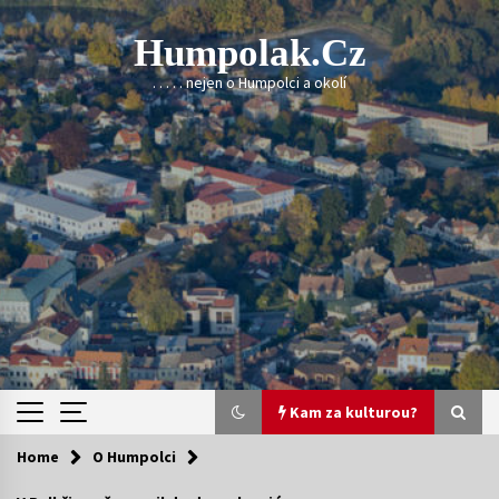
Skip
to
Humpolak.cz
content
. . . . . nejen o Humpolci a okolí
Kam za kulturou?
Home
O Humpolci
Kam za kulturou?