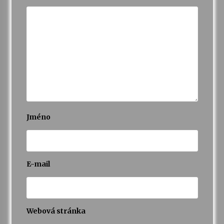
Varhanní recitál Michala Novenka v Klášteře
Želiv
3. 7. 2026
Petr Adamec – Malovaný svět
30. 6. 2026
Jméno
E-mail
Webová stránka