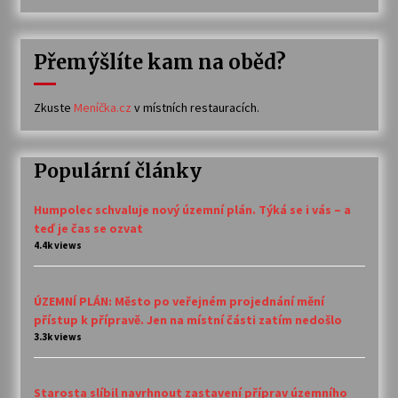
Přemýšlíte kam na oběd?
Zkuste
Meníčka.cz
v místních restauracích.
Populární články
Humpolec schvaluje nový územní plán. Týká se i vás – a
teď je čas se ozvat
4.4k views
ÚZEMNÍ PLÁN: Město po veřejném projednání mění
přístup k přípravě. Jen na místní části zatím nedošlo
3.3k views
Starosta slíbil navrhnout zastavení příprav územního