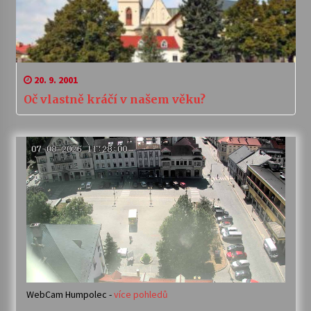
20. 9. 2001
Oč vlastně kráčí v našem věku?
WebCam Humpolec -
více pohledů