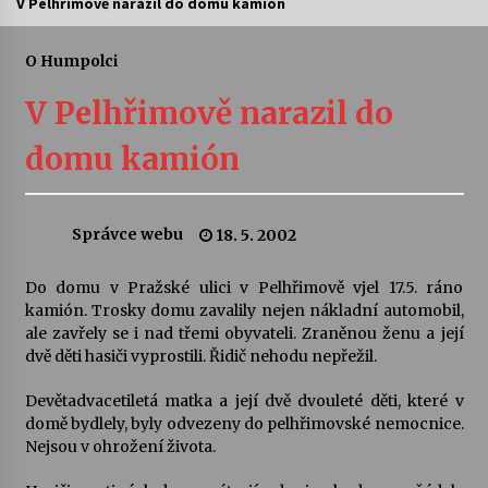
V Pelhřimově narazil do domu kamión
Letní koncerty ve Stromovce: Ars Camerata a
Sukuba Ensemble
O Humpolci
4. 8. 2026
V Pelhřimově narazil do
Vernisáž výstavy Josefíny Duškové: Stávám se
domu kamión
kapkou
30. 7. 2026
Správce webu
18. 5. 2002
Veselí muzikanti
30. 7. 2026
Do domu v Pražské ulici v Pelhřimově vjel 17.5. ráno
kamión. Trosky domu zavalily nejen nákladní automobil,
ale zavřely se i nad třemi obyvateli. Zraněnou ženu a její
Pozvánka na integrační festival Quijotova
šedesátka: 28. 7.–1. 8. 2026
dvě děti hasiči vyprostili. Řidič nehodu nepřežil.
28. 7. 2026
Devětadvacetiletá matka a její dvě dvouleté děti, které v
domě bydlely, byly odvezeny do pelhřimovské nemocnice.
Letní koncerty ve Stromovce: Kolchoz a
Nejsou v ohrožení života.
Jenakaši
28. 7. 2026