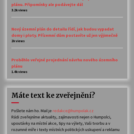
plánu. Připomínky ale podávejte dál
3.2k views
Nový územní plán do detailu řídí, jak budou vypadat
domy i ploty. Přízemní dům postavíte už jen výjimečně
2k views
Proběhlo veřejné projednání návrhu nového územního
plánu
1.4k views
Máte text ke zveřejnění?
Pošlete nám ho. Mail je
redakce@humpolak.cz
Rádi zveřejníme aktuality, zajímavosti nejen o Humpolci,
upoutávky na místní akce, tipy na výlety, Vaši tvorbu a v
rozumné míře i texty místních politických uskupení a reklamu