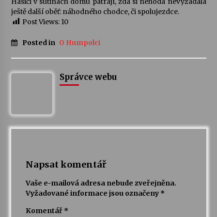
Hasiči v sutinách domu pátrají, zda si nehoda nevyžádala
ještě další oběť: náhodného chodce, či spolujezdce.
Votavžatský ploty
Post Views:
10
23. 7. 2026
Posted in
O Humpolci
Letní koncerty ve Stromovce: Rufus Miller
22. 7. 2026
Správce webu
Vysočinka
17. 7. 2026
Ozvěny prázdnin
14. 7. 2026
Napsat komentář
Vaše e-mailová adresa nebude zveřejněna.
Vyžadované informace jsou označeny
*
Za kulturou kousek za Humpolec. V Želivě ožije
odkaz Josefa Čapka
Komentář
*
13. 7. 2026