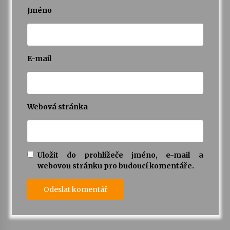
Jméno
E-mail
Webová stránka
Uložit do prohlížeče jméno, e-mail a
webovou stránku pro budoucí komentáře.