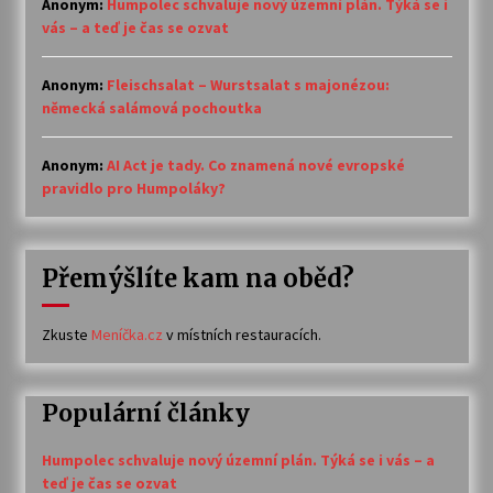
Anonym
:
Humpolec schvaluje nový územní plán. Týká se i
vás – a teď je čas se ozvat
Anonym
:
Fleischsalat – Wurstsalat s majonézou:
německá salámová pochoutka
Anonym
:
AI Act je tady. Co znamená nové evropské
pravidlo pro Humpoláky?
Přemýšlíte kam na oběd?
Zkuste
Meníčka.cz
v místních restauracích.
Populární články
Humpolec schvaluje nový územní plán. Týká se i vás – a
teď je čas se ozvat