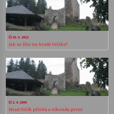
15. 5. 2012
Jak se žilo na hradě Orlíku?
2. 4. 2009
Hrad Orlík přivítá o víkendu první