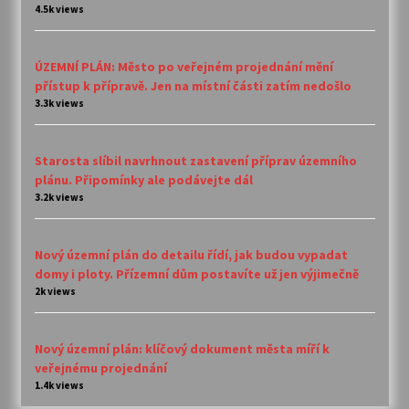
4.5k views
ÚZEMNÍ PLÁN: Město po veřejném projednání mění
přístup k přípravě. Jen na místní části zatím nedošlo
3.3k views
Starosta slíbil navrhnout zastavení příprav územního
plánu. Připomínky ale podávejte dál
3.2k views
Nový územní plán do detailu řídí, jak budou vypadat
domy i ploty. Přízemní dům postavíte už jen výjimečně
2k views
Nový územní plán: klíčový dokument města míří k
veřejnému projednání
1.4k views