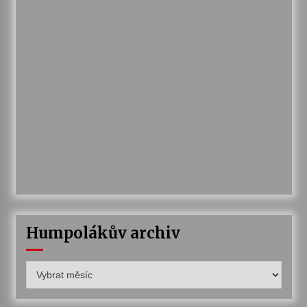
Humpolákův archiv
Humpolákův
archiv