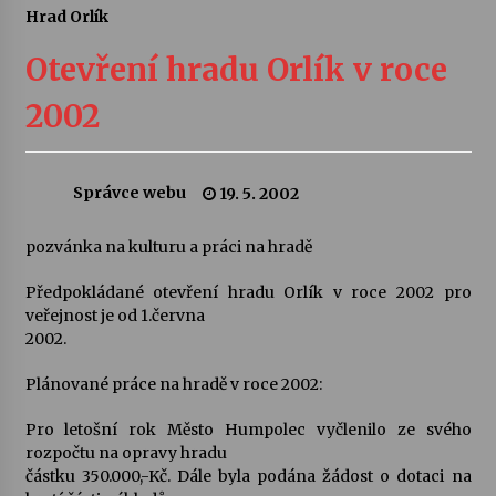
Hrad Orlík
Letní koncerty ve Stromovce: Ars Camerata a
Sukuba Ensemble
Otevření hradu Orlík v roce
4. 8. 2026
2002
Vernisáž výstavy Josefíny Duškové: Stávám se
kapkou
30. 7. 2026
Správce webu
19. 5. 2002
Veselí muzikanti
pozvánka na kulturu a práci na hradě
30. 7. 2026
Předpokládané otevření hradu Orlík v roce 2002 pro
veřejnost je od 1.června
2002.
Pozvánka na integrační festival Quijotova
šedesátka: 28. 7.–1. 8. 2026
28. 7. 2026
Plánované práce na hradě v roce 2002:
Pro letošní rok Město Humpolec vyčlenilo ze svého
Letní koncerty ve Stromovce: Kolchoz a
rozpočtu na opravy hradu
Jenakaši
částku 350.000,-Kč. Dále byla podána žádost o dotaci na
28. 7. 2026