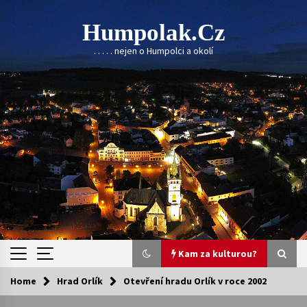
Skip
to
Humpolak.cz
content
. . . . . nejen o Humpolci a okolí
Kam za kulturou?
Home
Hrad Orlík
Otevření hradu Orlík v roce 2002
Kam za kulturou?