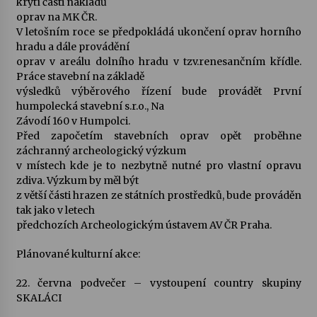
krytí části nákladů
oprav na MK ČR.
Votavžatský ploty
V letošním roce se předpokládá ukončení oprav horního
23. 7. 2026
hradu a dále provádění
oprav v areálu dolního hradu v tzv.renesančním křídle.
Práce stavební na základě
výsledků výběrového řízení bude provádět První
Letní koncerty ve Stromovce: Rufus Miller
humpolecká stavební s.r.o., Na
22. 7. 2026
Závodí 160 v Humpolci.
Před započetím stavebních oprav opět proběhne
záchranný archeologický výzkum
Vysočinka
v místech kde je to nezbytně nutné pro vlastní opravu
17. 7. 2026
zdiva. Výzkum by měl být
z větší části hrazen ze státních prostředků, bude prováděn
tak jako v letech
Ozvěny prázdnin
předchozích Archeologickým ústavem AV ČR Praha.
14. 7. 2026
Plánované kulturní akce:
22. června podvečer – vystoupení country skupiny
Za kulturou kousek za Humpolec. V Želivě ožije
SKALÁCI
odkaz Josefa Čapka
13. 7. 2026