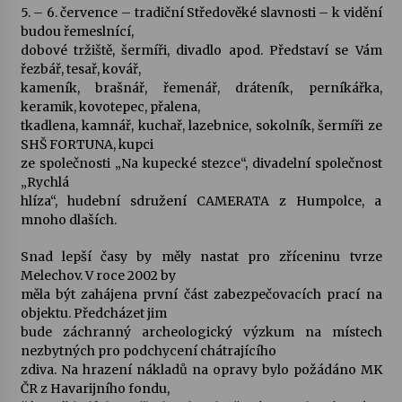
5. – 6. července – tradiční Středověké slavnosti – k vidění
budou řemeslnící,
Varhanní recitál Michala Novenka v Klášteře
dobové tržiště, šermíři, divadlo apod. Představí se Vám
Želiv
řezbář, tesař, kovář,
3. 7. 2026
kameník, brašnář, řemenář, dráteník, perníkářka,
keramik, kovotepec, přalena,
tkadlena, kamnář, kuchař, lazebnice, sokolník, šermíři ze
Petr Adamec – Malovaný svět
SHŠ FORTUNA, kupci
30. 6. 2026
ze společnosti „Na kupecké stezce“, divadelní společnost
„Rychlá
hlíza“, hudební sdružení CAMERATA z Humpolce, a
mnoho dlaších.
Snad lepší časy by měly nastat pro zříceninu tvrze
Melechov. V roce 2002 by
měla být zahájena první část zabezpečovacích prací na
objektu. Předcházet jim
bude záchranný archeologický výzkum na místech
nezbytných pro podchycení chátrajícího
zdiva. Na hrazení nákladů na opravy bylo požádáno MK
ČR z Havarijního fondu,