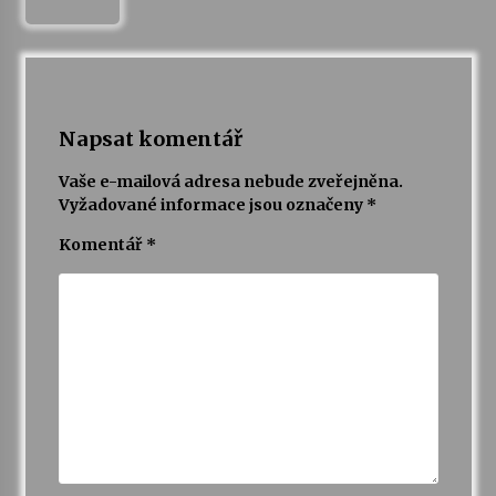
Napsat komentář
Vaše e-mailová adresa nebude zveřejněna.
Vyžadované informace jsou označeny
*
Komentář
*