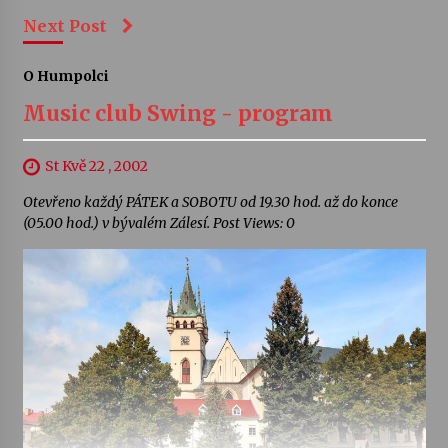
Next Post
O Humpolci
Music club Swing - program
St Kvě 22 , 2002
Otevřeno každý PÁTEK a SOBOTU od 19.30 hod. až do konce
(05.00 hod.) v bývalém Zálesí. Post Views: 0