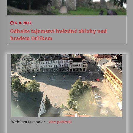
6. 8. 2012
Odhalte tajemství hvězdné oblohy nad
hradem Orlíkem
WebCam Humpolec -
více pohledů