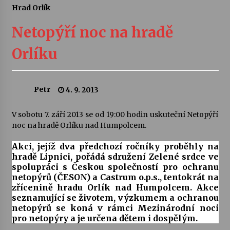
Hrad Orlík
Letní koncerty ve Stromovce: Ars Camerata a
Sukuba Ensemble
Netopýří noc na hradě
4. 8. 2026
Orlíku
Vernisáž výstavy Josefíny Duškové: Stávám se
kapkou
30. 7. 2026
Petr
4. 9. 2013
Veselí muzikanti
V sobotu 7. září 2013 se od 19:00 hodin uskuteční Netopýří
30. 7. 2026
noc na hradě Orlíku nad Humpolcem.
Akci, jejíž dva předchozí ročníky proběhly na
hradě Lipnici, pořádá sdružení Zelené srdce ve
Pozvánka na integrační festival Quijotova
spolupráci s Českou společností pro ochranu
šedesátka: 28. 7.–1. 8. 2026
netopýrů (ČESON) a Castrum o.p.s., tentokrát na
28. 7. 2026
zřícenině hradu Orlík nad Humpolcem. Akce
seznamující se životem, výzkumem a ochranou
Letní koncerty ve Stromovce: Kolchoz a
netopýrů se koná v rámci Mezinárodní noci
Jenakaši
pro netopýry a je určena dětem i dospělým.
28. 7. 2026