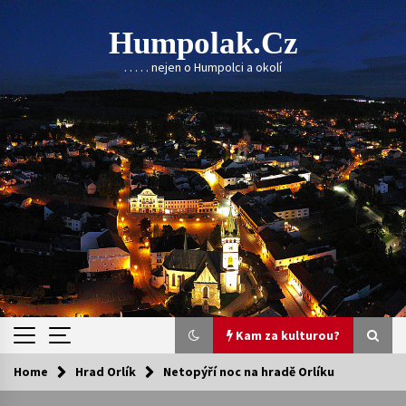
Skip
to
Humpolak.cz
content
. . . . . nejen o Humpolci a okolí
Kam za kulturou?
Home
Hrad Orlík
Netopýří noc na hradě Orlíku
Kam za kulturou?