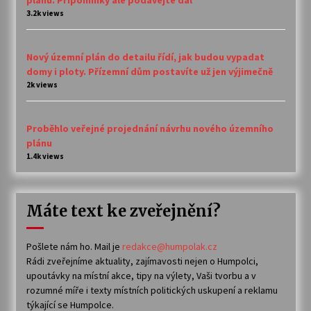
plánu. Připomínky ale podávejte dál
3.2k views
Nový územní plán do detailu řídí, jak budou vypadat
domy i ploty. Přízemní dům postavíte už jen výjimečně
2k views
Proběhlo veřejné projednání návrhu nového územního
plánu
1.4k views
Máte text ke zveřejnění?
Pošlete nám ho. Mail je
redakce@humpolak.cz
Rádi zveřejníme aktuality, zajímavosti nejen o Humpolci,
upoutávky na místní akce, tipy na výlety, Vaši tvorbu a v
rozumné míře i texty místních politických uskupení a reklamu
týkající se Humpolce.