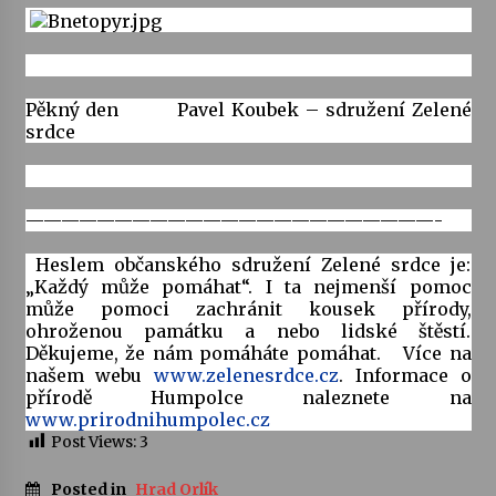
Votavžatský ploty
23. 7. 2026
Pěkný den Pavel Koubek – sdružení Zelené
srdce
Letní koncerty ve Stromovce: Rufus Miller
22. 7. 2026
———————————————————————-
Vysočinka
Heslem občanského sdružení Zelené srdce je:
17. 7. 2026
„Každý může pomáhat“. I ta nejmenší pomoc
může pomoci zachránit kousek přírody,
ohroženou památku a nebo lidské štěstí.
Ozvěny prázdnin
Děkujeme, že nám pomáháte pomáhat. Více na
14. 7. 2026
našem webu
www.zelenesrdce.cz
. Informace o
přírodě Humpolce naleznete na
www.prirodnihumpolec.cz
Post Views:
3
Za kulturou kousek za Humpolec. V Želivě ožije
odkaz Josefa Čapka
Posted in
Hrad Orlík
13. 7. 2026