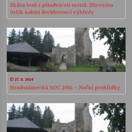
Zkáza lesů z pětadvaceti metrů. Zřícenina
Orlík nabízí dechberoucí výhledy
27. 8. 2014
Hradozámecká NOC 2014 – Noční prohlídky