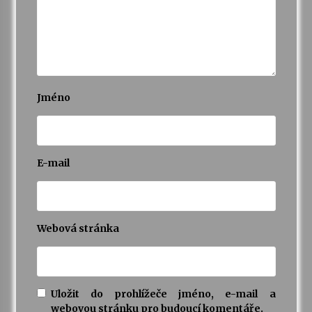
Jméno
E-mail
Webová stránka
Uložit do prohlížeče jméno, e-mail a
webovou stránku pro budoucí komentáře.