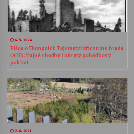
6. 5. 2024
Píšou o Humpolci: Tajemství zříceniny hradu
Orlík: Tajné chodby i ukrytý pohádkový
poklad
2. 6. 2021