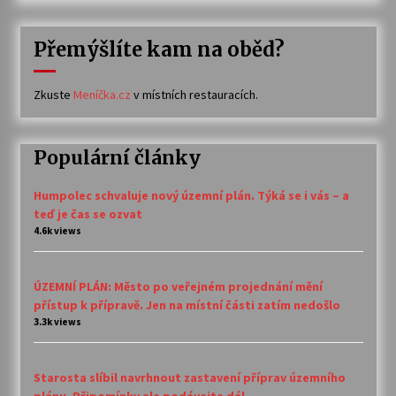
Přemýšlíte kam na oběd?
Zkuste
Meníčka.cz
v místních restauracích.
Populární články
Humpolec schvaluje nový územní plán. Týká se i vás – a
teď je čas se ozvat
4.6k views
ÚZEMNÍ PLÁN: Město po veřejném projednání mění
přístup k přípravě. Jen na místní části zatím nedošlo
3.3k views
Starosta slíbil navrhnout zastavení příprav územního