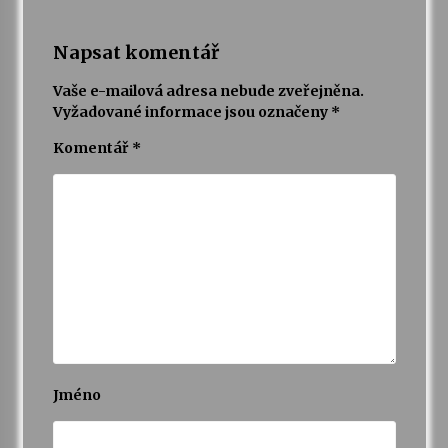
Varhanní recitál Michala Novenka v Klášteře
Napsat komentář
Želiv
3. 7. 2026
Vaše e-mailová adresa nebude zveřejněna.
Vyžadované informace jsou označeny
*
Petr Adamec – Malovaný svět
Komentář
*
30. 6. 2026
Jméno