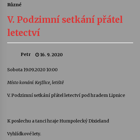
Různé
Letní koncerty ve Stromovce: Ars Camerata a
Sukuba Ensemble
V. Podzimní setkání přátel
4. 8. 2026
letectví
Vernisáž výstavy Josefíny Duškové: Stávám se
kapkou
30. 7. 2026
Petr
16. 9. 2020
Veselí muzikanti
Sobota 19.09.2020 10:00
30. 7. 2026
Místo konání: Kejžlice, letiště
V. Podzimní setkání přátel letectví pod hradem Lipnice
Pozvánka na integrační festival Quijotova
šedesátka: 28. 7.–1. 8. 2026
28. 7. 2026
K poslechu a tanci hraje Humpolecký Dixieland
Letní koncerty ve Stromovce: Kolchoz a
Jenakaši
Vyhlídkové lety.
28. 7. 2026