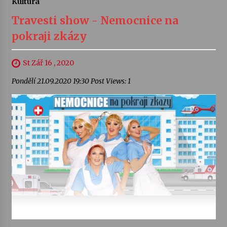
Kultura
Travesti show - Nemocnice na
pokraji zkázy
St Zář 16 , 2020
Pondělí 21.09.2020 19:30 Post Views: 1