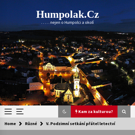
Skip
to
Humpolak.cz
content
. . . . . nejen o Humpolci a okolí
Kam za kulturou?
Home
Různé
V. Podzimní setkání přátel letectví
Kam za kulturou?