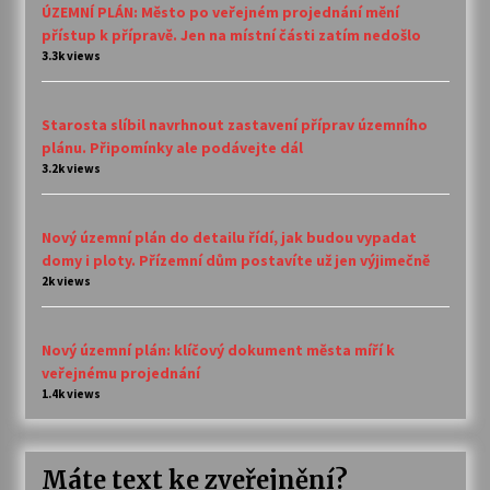
ÚZEMNÍ PLÁN: Město po veřejném projednání mění
přístup k přípravě. Jen na místní části zatím nedošlo
3.3k views
Starosta slíbil navrhnout zastavení příprav územního
plánu. Připomínky ale podávejte dál
3.2k views
Nový územní plán do detailu řídí, jak budou vypadat
domy i ploty. Přízemní dům postavíte už jen výjimečně
2k views
Nový územní plán: klíčový dokument města míří k
veřejnému projednání
1.4k views
Máte text ke zveřejnění?