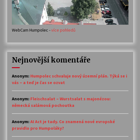
WebCam Humpolec -
více pohledů
Nejnovější komentáře
Anonym
:
Humpolec schvaluje nový územní plán. Týká se i
vás – a teď je čas se ozvat
Anonym
:
Fleischsalat – Wurstsalat s majonézou:
německá salámová pochoutka
Anonym
:
AI Act je tady. Co znamená nové evropské
pravidlo pro Humpoláky?