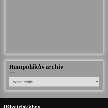
Humpolákův archiv
Humpolákův
archiv
Uživatelský box