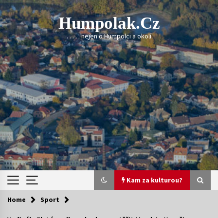
Skip
to
Humpolak.cz
content
. . . . . nejen o Humpolci a okolí
Kam za kulturou?
Home
Sport
Kam za kulturou?