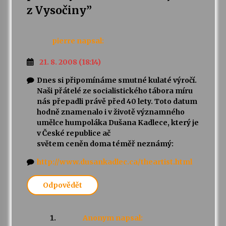
z Vysočiny
”
pierre
napsal:
21. 8. 2008 (18:14)
Dnes si připomínáme smutné kulaté výročí.
Naši přátelé ze socialistického tábora míru
nás přepadli právě před 40 lety. Toto datum
hodně znamenalo i v životě významného
umělce humpoláka Dušana Kadlece, který je
v České republice ač
světem ceněn doma téměř neznámý:
http://www.dusankadlec.ca/theartist.html
Odpovědět
Anonym
napsal: