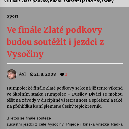
Ve finále Zlaté podkovy budou soutěžit i jezdci z Vysočiny
Letní koncerty ve Stromovce: Ars Camerata a
Sukuba Ensemble
Sport
4. 8. 2026
Ve finále Zlaté podkovy
Vernisáž výstavy Josefíny Duškové: Stávám se
budou soutěžit i jezdci z
kapkou
30. 7. 2026
Vysočiny
Veselí muzikanti
30. 7. 2026
Axl
21. 8. 2008
3
Humpolecké finále Zlaté podkovy se koná již tento víkend
Pozvánka na integrační festival Quijotova
šedesátka: 28. 7.–1. 8. 2026
ve Školním statku Humpolec – Dusilov. Diváci se mohou
28. 7. 2026
těšit na závody v disciplíně všestrannost a spřežení a také
na přehlídku koní plemene Český teplokrevník.
Letní koncerty ve Stromovce: Kolchoz a
„I letos se finále soutěže
Jenakaši
zúčastní jezdci z celé Vysočiny. Přijede i loňská vítězka Radka
28. 7. 2026