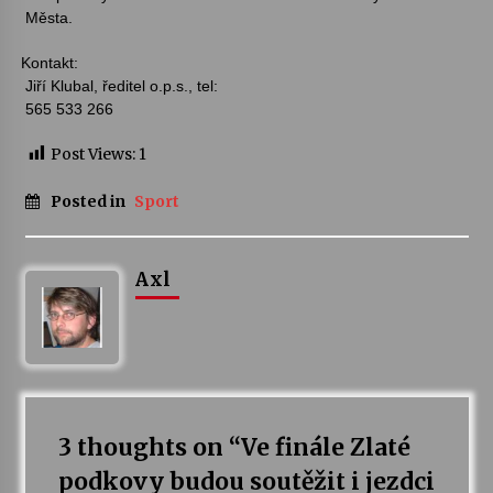
Města.
Varhanní recitál Michala Novenka v Klášteře
Kontakt:
Želiv
Jiří
Klubal
, ředitel o.p.s., tel:
3. 7. 2026
565 533 266
Post Views:
1
Petr Adamec – Malovaný svět
30. 6. 2026
Posted in
Sport
Axl
3 thoughts on “
Ve finále Zlaté
podkovy budou soutěžit i jezdci