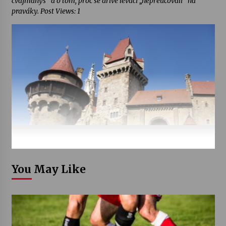
cvajmanyš“ a o tom, proč se dříve leváci „nepřeučovali“ na
praváky. Post Views: 1
You May Like