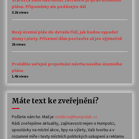
plánu. Připomínky ale podávejte dál
3.2k views
Nový územní plán do detailu řídí, jak budou vypadat
domy i ploty. Přízemní dům postavíte už jen výjimečně
2k views
Proběhlo veřejné projednání návrhu nového územního
plánu
1.4k views
Máte text ke zveřejnění?
Pošlete nám ho. Mail je
redakce@humpolak.cz
Rádi zveřejníme aktuality, zajímavosti nejen o Humpolci,
upoutávky na místní akce, tipy na výlety, Vaši tvorbu a v
rozumné míře i texty místních politických uskupení a reklamu