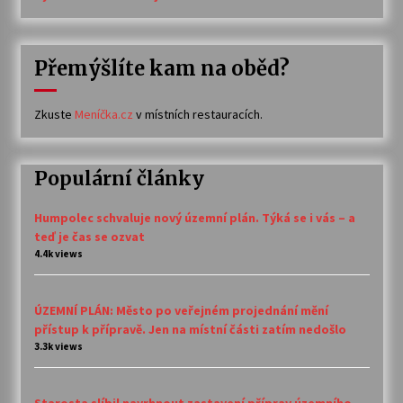
Přemýšlíte kam na oběd?
Zkuste
Meníčka.cz
v místních restauracích.
Populární články
Humpolec schvaluje nový územní plán. Týká se i vás – a
teď je čas se ozvat
4.4k views
ÚZEMNÍ PLÁN: Město po veřejném projednání mění
přístup k přípravě. Jen na místní části zatím nedošlo
3.3k views
Starosta slíbil navrhnout zastavení příprav územního