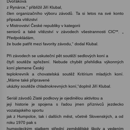
Dvořáková
z Rynárce,“ přiblížil Jiří
Klubal
,
Votavžatský ploty
člen organizačního výboru závodů. Ta si letos na své konto
23. 7. 2026
připsala vítězství
v Mistrovství České republiky
v kategorii
seniorů a také vítězství v závodech všestrannosti CIC**. „
Předpokládám,
Letní koncerty ve Stromovce: Rufus Miller
že bude patřit mezi favority závodu,“ dodal
Klubal
.
22. 7. 2026
Při závodech se uskuteční pět soutěží sedlových koní a
čtyři soutěže spřežení. Nebude chybět přehlídka výkonných
Vysočinka
koní plemene Český
17. 7. 2026
teplokrevník a chovatelská soutěž Kritírium mladých koní.
„Máme také připravené
ukázky soutěže chladnokrevných koní,“doplnil Jiří
Klubal
.
Ozvěny prázdnin
14. 7. 2026
Seriál závodů Zlaté podkovy je ojedinělou aktivitou a
její historie je spojena s řadou jmen příznivců jezdecko
vozatajského sportu
jak z Humpolce, tak i dalších měst, včetně Slovenských, a od
Za kulturou kousek za Humpolec. V Želivě ožije
roku 1970 pak s
odkaz Josefa Čapka
humpoleckým statkem střední zemědělské školy a vedením
13. 7. 2026