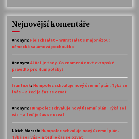
Nejnovější komentáře
Anonym
:
Fleischsalat – Wurstsalat s majonézou:
německá salámová pochoutka
Anonym
:
AI Act je tady. Co znamená nové evropské
pravidlo pro Humpoláky?
frantisek
:
Humpolec schvaluje nový územní plán. Týká se
i vás – a teď je čas se ozvat
Anonym
:
Humpolec schvaluje nový územní plán. Týká se i
vás – a teď je čas se ozvat
Ulrich Marsch
:
Humpolec schvaluje nový územní plán.
Týká se i vás – a teď je čas se ozvat