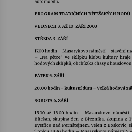
automobilů.
PROGRAM TRADIČNÍCH BÍTEŠSKÝCH HODŮ
VE DNECH 3. AŽ 10. ZÁŘÍ 2003
STŘEDA 3. ZÁŘÍ
17.00 hodin – Masarykovo náměstí – stavění m
– „Na pětce“ ve sklípku klubu kultury hraje
hodových sklípků, obchůzka chasy s houslovo
PÁTEK 5. ZÁŘÍ
20.00 hodin – kulturní dům – Velká hodová z
SOBOTA 6. ZÁŘÍ
15.00 až 18.00 hodin – Masarykovo náměstí- 
Bítešan, skupina žen z Březníka, skupina z T
Bystřice nad Pernštejnem, Velen z Boskovic,
Ťoplou 19.30 hodin – Masarykovo náměstí 5 –