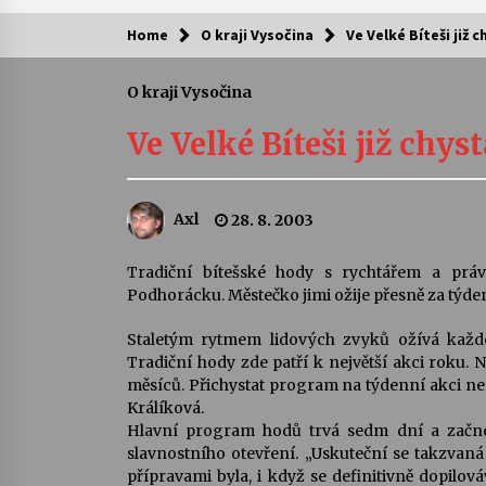
Home
O kraji Vysočina
Ve Velké Bíteši již 
Kam za kulturou?
O kraji Vysočina
Letní koncerty ve Stromovce: Ars
Camerata a Sukuba Ensemble
Ve Velké Bíteši již chys
4. 8. 2026
Pozvánka na integrační festival
Axl
28. 8. 2003
Quijotova šedesátka: 28. 7.–1. 8.
2026
28. 7. 2026
Tradiční bítešské hody s rychtářem a prá
Podhorácku. Městečko jimi ožije přesně za týde
Letní koncerty ve Stromovce: Rufu
Miller
Staletým rytmem lidových zvyků ožívá každo
22. 7. 2026
Tradiční hody zde patří k největší akci roku. 
měsíců. Přichystat program na týdenní akci ne
Králíková.
Za kulturou kousek za Humpolec. 
Hlavní program hodů trvá sedm dní a začne a
Želivě ožije odkaz Josefa Čapka
slavnostního otevření. „Uskuteční se takzvaná 
13. 7. 2026
přípravami byla, i když se definitivně dopilová