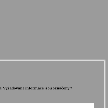
a.
Vyžadované informace jsou označeny
*