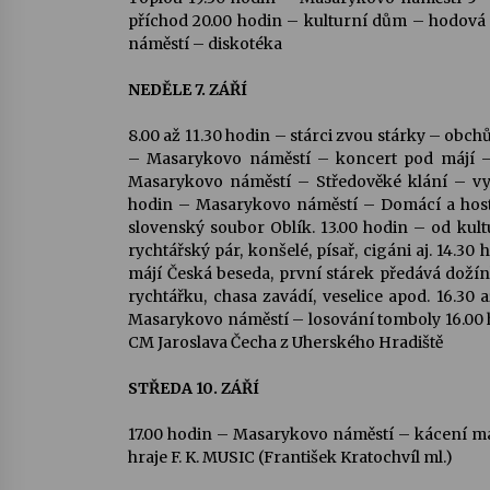
příchod 20.00 hodin – kulturní dům – hodová
náměstí – diskotéka
NEDĚLE 7. ZÁŘÍ
8.00 až 11.30 hodin – stárci zvou stárky – obc
– Masarykovo náměstí – koncert pod májí – 
Masarykovo náměstí – Středověké klání – vys
hodin – Masarykovo náměstí – Domácí a hosté
slovenský soubor Oblík. 13.00 hodin – od ku
rychtářský pár, konšelé, písař, cigáni aj. 14
májí Česká beseda, první stárek předává dožín
rychtářku, chasa zavádí, veselice apod. 16.30
Masarykovo náměstí – losování tomboly 16.00 
CM Jaroslava Čecha z Uherského Hradiště
STŘEDA 10. ZÁŘÍ
17.00 hodin – Masarykovo náměstí – kácení m
hraje F. K. MUSIC (František Kratochvíl ml.)