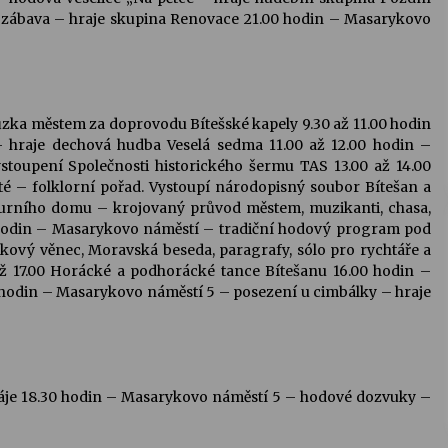
 zábava – hraje skupina Renovace 21.00 hodin – Masarykovo
hůzka městem za doprovodu Bítešské kapely 9.30 až 11.00 hodin
hraje dechová hudba Veselá sedma 11.00 až 12.00 hodin –
toupení Společnosti historického šermu TAS 13.00 až 14.00
 – folklorní pořad. Vystoupí národopisný soubor Bítešan a
lturního domu – krojovaný průvod městem, muzikanti, chasa,
.30 hodin – Masarykovo náměstí – tradiční hodový program pod
kový věnec, Moravská beseda, paragrafy, sólo pro rychtáře a
 až 17.00 Horácké a podhorácké tance Bítešanu 16.00 hodin –
hodin – Masarykovo náměstí 5 – posezení u cimbálky – hraje
áje 18.30 hodin – Masarykovo náměstí 5 – hodové dozvuky –