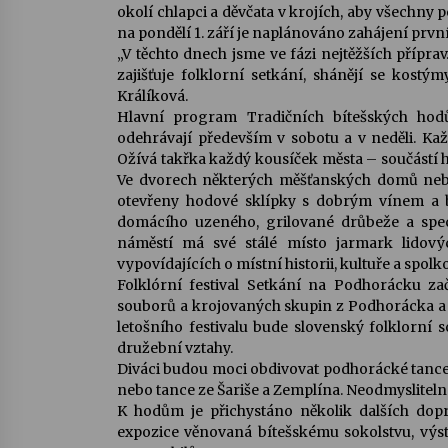
okolí chlapci a děvčata v krojích, aby všechny 
na pondělí 1. září je naplánováno zahájení prvn
„V těchto dnech jsme ve fázi nejtěžších přípra
zajišťuje folklorní setkání, shánějí se kost
Králíková.
Hlavní program Tradičních bítešských hodů 
odehrávají především v sobotu a v neděli. Kaž
Ožívá takřka každý kousíček města – součástí ho
Ve dvorech některých měšťanských domů nebo
otevřeny hodové sklípky s dobrým vínem a bu
domácího uzeného, grilované drůbeže a speci
náměstí má své stálé místo jarmark lidový
vypovídajících o místní historii, kultuře a spolk
Folklórní festival Setkání na Podhorácku za
souborů a krojovaných skupin z Podhorácka a
letošního festivalu bude slovenský folklorní
družební vztahy.
Diváci budou moci obdivovat podhorácké tance
nebo tance ze Šariše a Zemplína. Neodmysliteln
K hodům je přichystáno několik dalších do
expozice věnovaná bítešskému sokolstvu, výs