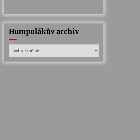
Humpolákův archiv
Humpolákův
archiv