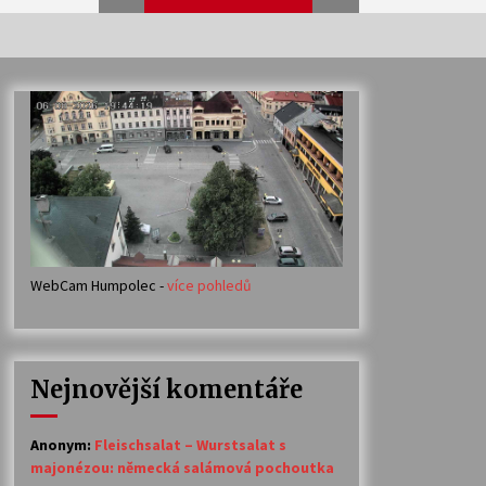
Veselí muzikanti
30. 7. 2026
Votavžatský ploty
23. 7. 2026
WebCam Humpolec -
více pohledů
Ozvěny prázdnin
14. 7. 2026
Nejnovější komentáře
Petr Adamec – Malovaný svět
30. 6. 2026
Anonym
:
Fleischsalat – Wurstsalat s
majonézou: německá salámová pochoutka