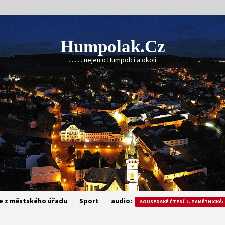
Humpolak.cz
. . . . . nejen o Humpolci a okolí
e z městského úřadu
Sport
audio:
SOUSEDSKÉ ČTENÍ-L. PAMĚTNICKÁ: 