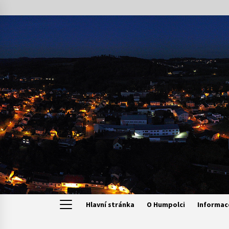
Skip
to
content
Hlavní stránka
O Humpolci
Informac