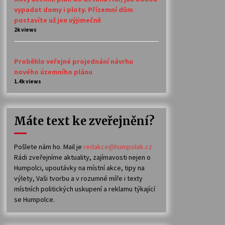
vypadat domy i ploty. Přízemní dům
postavíte už jen výjimečně
2k views
Proběhlo veřejné projednání návrhu
nového územního plánu
1.4k views
Máte text ke zveřejnění?
Pošlete nám ho. Mail je
redakce@humpolak.cz
Rádi zveřejníme aktuality, zajímavosti nejen o
Humpolci, upoutávky na místní akce, tipy na
výlety, Vaši tvorbu a v rozumné míře i texty
místních politických uskupení a reklamu týkající
se Humpolce.