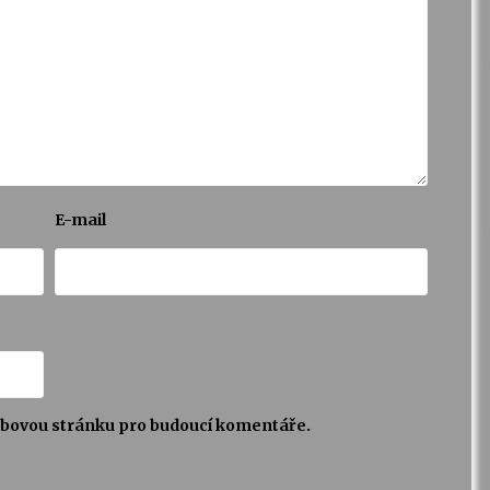
E-mail
webovou stránku pro budoucí komentáře.