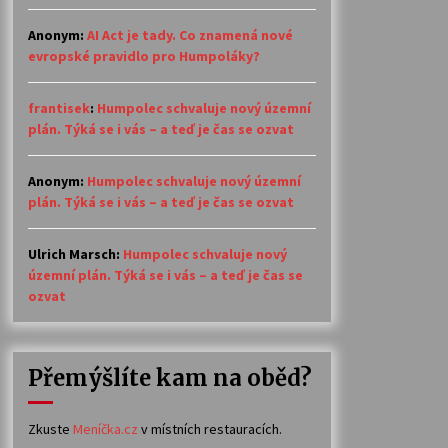
Anonym
:
AI Act je tady. Co znamená nové
evropské pravidlo pro Humpoláky?
frantisek
:
Humpolec schvaluje nový územní
plán. Týká se i vás – a teď je čas se ozvat
Anonym
:
Humpolec schvaluje nový územní
plán. Týká se i vás – a teď je čas se ozvat
Ulrich Marsch
:
Humpolec schvaluje nový
územní plán. Týká se i vás – a teď je čas se
ozvat
Přemýšlíte kam na oběd?
Zkuste
Meníčka.cz
v místních restauracích.