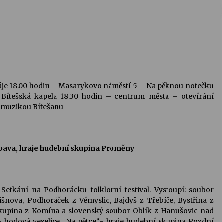
áje 18.00 hodin – Masarykovo náměstí 5 – Na pěknou notečku
 Bítešská kapela 18.30 hodin – centrum města – otevírání
u muzikou Bítešanu
ábava, hraje hudební skupina Proměny
Setkání na Podhorácku folklorní festival. Vystoupí: soubor
išnova, Podhoráček z Vémyslic, Bajdyš z Třebíče, Bystřina z
 skupina z Komína a slovenský soubor Oblík z Hanušovic nad
 hodová veselice „Na pětce“- hraje hudební skupina Pozdní