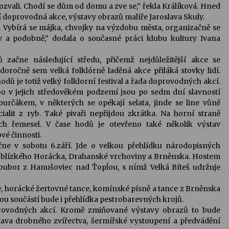
pozvali. Chodí se dům od domu a zve se,“ řekla Králíková. Hned
í doprovodná akce, výstavy obrazů malíře Jaroslava Skuly.
v. Vybírá se májka, chvojky na výzdobu města, organizačně se
ýmy a podobně,“ dodala o současné práci klubu kultury Ivana
začne následující středu, přičemž nejdůležitější akce se
doročně sem velká folklórně laděná akce přiláká stovky lidí.
dů je totiž velký folklorní festival a řada doprovodných akcí.
 v jejich středověkém podzemí jsou po sedm dní slavností
rčákem, v některých se opékají selata, jinde se line vůně
alit z ryb. Také pivaři nepřijdou zkrátka. Na horní straně
ch řemesel. V čase hodů je otevřeno také několik výstav
ové činnosti.
čne v sobotu 6.září. Jde o velkou přehlídku národopisných
 blízkého Horácka, Drahanské vrchoviny a Brněnska. Hostem
 soubor z Hanušoviec nad Ťopĺou, s nímž Velká Bíteš udržuje
, horácké žertovné tance, komínské písně a tance z Brněnska
ou součástí bude i přehlídka pestrobarevných krojů.
provodných akcí. Kromě zmiňované výstavy obrazů to bude
tava drobného zvířectva, šermířské vystoupení a předvádění