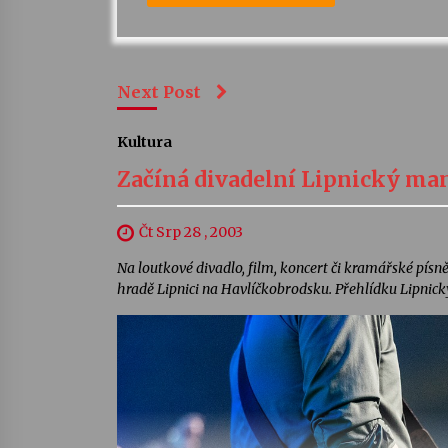
Next Post
Kultura
Začíná divadelní Lipnický ma
Čt Srp 28 , 2003
Na loutkové divadlo, film, koncert či kramářské písně
hradě Lipnici na Havlíčkobrodsku. Přehlídku Lipnický