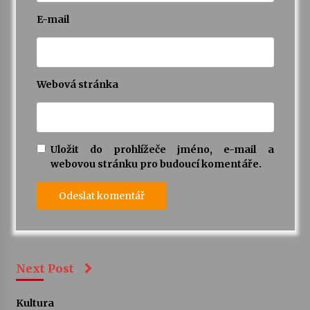
E-mail
Webová stránka
Uložit do prohlížeče jméno, e-mail a
webovou stránku pro budoucí komentáře.
Next Post
Kultura