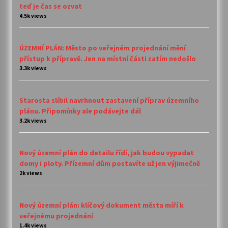
teď je čas se ozvat
4.5k views
ÚZEMNÍ PLÁN: Město po veřejném projednání mění
přístup k přípravě. Jen na místní části zatím nedošlo
3.3k views
Starosta slíbil navrhnout zastavení příprav územního
plánu. Připomínky ale podávejte dál
3.2k views
Nový územní plán do detailu řídí, jak budou vypadat
domy i ploty. Přízemní dům postavíte už jen výjimečně
2k views
Nový územní plán: klíčový dokument města míří k
veřejnému projednání
1.4k views