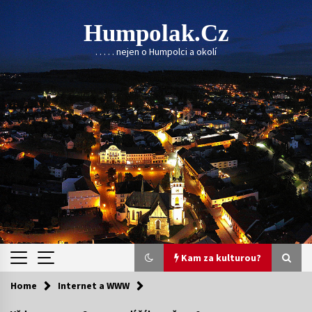
Skip
to
Humpolak.cz
content
. . . . . nejen o Humpolci a okolí
Kam za kulturou?
Home
Internet a WWW
Kam za kulturou?