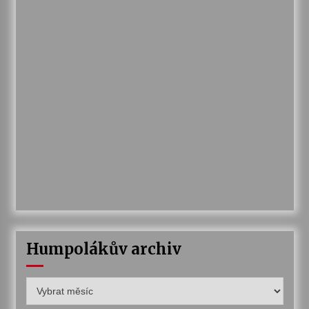
Humpolákův archiv
Humpolákův
archiv