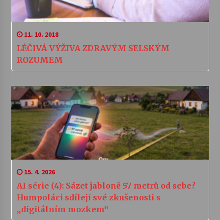
11. 10. 2018
LÉČIVÁ VÝŽIVA ZDRAVÝM SELSKÝM
ROZUMEM
15. 4. 2026
AI série (4): Sázet jabloně 57 metrů od sebe?
Humpoláci sdílejí své zkušenosti s
„digitálním mozkem“