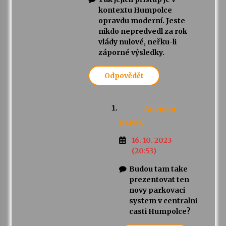
kontextu Humpolce
opravdu moderní. Jeste
nikdo nepredvedl za rok
vlády nulové, neřku-li
záporné výsledky.
Odpovědět
Anonym
napsal:
16. 10. 2023
(20:53)
Budou tam take
prezentovat ten
novy parkovaci
system v centralni
casti Humpolce?