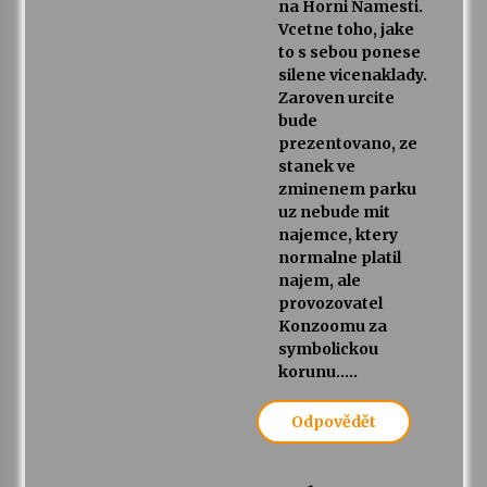
na Horni Namesti.
Vcetne toho, jake
to s sebou ponese
silene vicenaklady.
Zaroven urcite
bude
prezentovano, ze
stanek ve
zminenem parku
uz nebude mit
najemce, ktery
normalne platil
najem, ale
provozovatel
Konzoomu za
symbolickou
korunu…..
Odpovědět