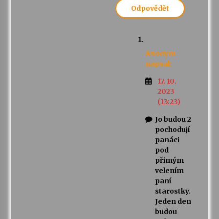
Odpovědět
Anonym
napsal:
17. 10.
2023
(13:23)
Jo budou 2
pochodují
panáci
pod
přimým
velením
paní
starostky.
Jeden den
budou