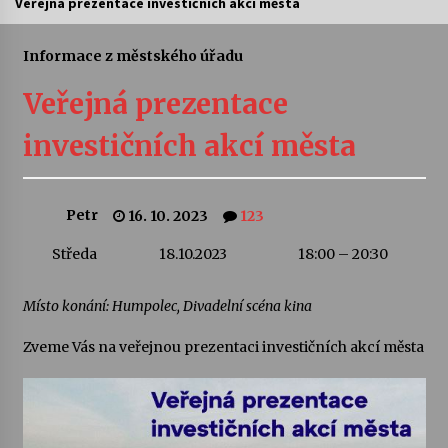
Veřejná prezentace investičních akcí města
Letní koncerty ve Stromovce: Ars Camerata a
Sukuba Ensemble
Informace z městského úřadu
4. 8. 2026
Veřejná prezentace
Vernisáž výstavy Josefíny Duškové: Stávám se
investičních akcí města
kapkou
30. 7. 2026
Petr
16. 10. 2023
123
Veselí muzikanti
30. 7. 2026
Středa
18.10.2023
18:00 – 20:30
Místo konání: Humpolec, Divadelní scéna kina
Pozvánka na integrační festival Quijotova
šedesátka: 28. 7.–1. 8. 2026
28. 7. 2026
Zveme Vás na veřejnou prezentaci investičních akcí města
Letní koncerty ve Stromovce: Kolchoz a
Jenakaši
28. 7. 2026