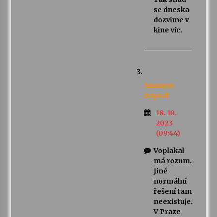
se dneska
dozvime v
kine vic.
Anonym
napsal:
18. 10.
2023
(09:44)
Voplakal
má rozum.
Jiné
normální
řešení tam
neexistuje.
V Praze