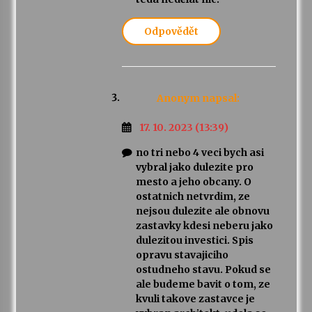
Odpovědět
Anonym
napsal:
17. 10. 2023 (13:39)
no tri nebo 4 veci bych asi
vybral jako dulezite pro
mesto a jeho obcany. O
ostatnich netvrdim, ze
nejsou dulezite ale obnovu
zastavky kdesi neberu jako
dulezitou investici. Spis
opravu stavajiciho
ostudneho stavu. Pokud se
ale budeme bavit o tom, ze
kvuli takove zastavce je