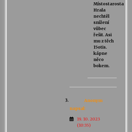
Místostarosta
Hrala
nechtěl
snížení
vůbec
řešit. Asi
mu z těch
15otis.
kápne
něco
bokem.
Anonym
napsal:
19. 10. 2023
(10:35)