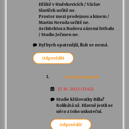
Hřiště v Hněvkovicích / Václav
Slavíček určitě ne.
Prostor mezi prodejnou a kinem /
Martin Neruda určitě ne.
Architektura Budova zázemí fotbalu
/ Studio Ječmen ne.
Byl bych opatrnější, lhát se nemá.
Odpovědět
Anonym
napsal:
17. 10. 2023 (11:42)
Studie křižovatky Billa?
Kolikátá už. Hlavně jestli se
něco z toho uskuteční.
Odpovědět