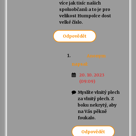
více jak tisíc našich
spoluobčanů a to je pro
velikost Humpolce dost
velké číslo.
Odpovědět
Anonym
napsal:
20. 10. 2023
(09:09)
Myslíte vlnitý plech
za vlnitý plech. Z
boku nekrytý, aby
na Vás pěkně
foukalo.
Odpovědět