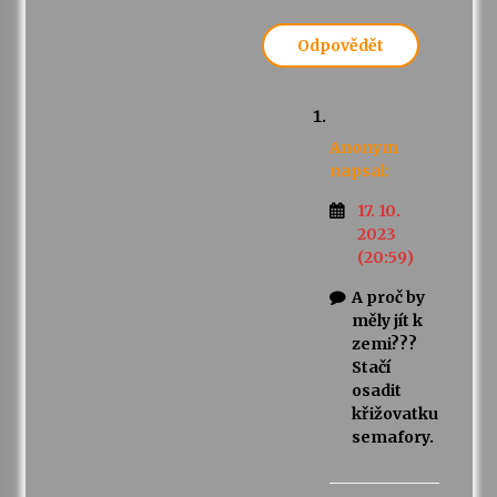
Odpovědět
Anonym
napsal:
17. 10.
2023
(20:59)
A proč by
měly jít k
zemi???
Stačí
osadit
křižovatku
semafory.