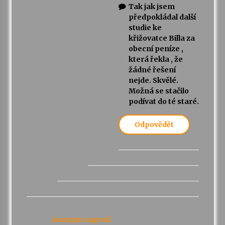
Tak jak jsem
předpokládal další
studie ke
křižovatce Billa za
obecní peníze ,
která řekla , že
žádné řešení
nejde. Skvělé.
Možná se stačilo
podívat do té staré.
Odpovědět
Anonym
napsal: