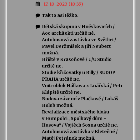
17. 10. 2023 (10:35)
Tak to asi těžko.
Dětská skupina v Hněvkovicích /
Aoc architekti určitě ně.
Autobusová zastávka ve Světlici /
Pavel Deržmíšek a Jiří Neubert
možná.
Hřiště v Krasoňově / U/U Studio
určitě ne.
Studie křižovatky u Billy / SUDOP
PRAHA určitě ne.
Vnitroblok Hálkova x Lnářská / Petr
Klápště určitě ne.
Budova zázemí v Plačkově / Lukáš
Holub možná.
Revitalizace městského bloku
v Humpolci „Spolkový dům –
Husova“ / Vojtěch Sosna určitě ne.
Autobusová zastávka v Kletečné /
Matěj Petránek možná.