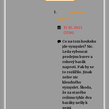
Anonym
napsal:
17. 10. 2023
(17:14)
Co na tom kouksku
jde vymyslet? Nic.
Leda vybourat
prodejnu barev a
rohový barák
naproti. Pak by se
to rozšířilo. Jinak
nelze nic
kloudného
vymyslet. Škoda,
že za starého
režimu tyhle dva
baráky nešly k
zemi