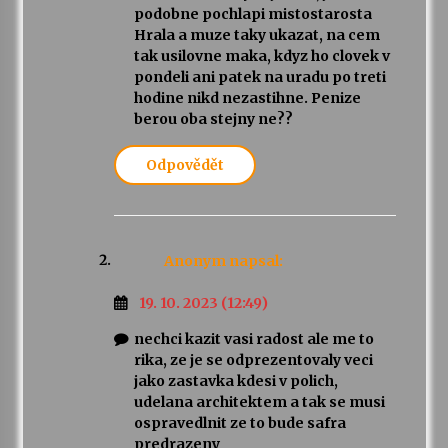
podobne pochlapi mistostarosta
Hrala a muze taky ukazat, na cem
tak usilovne maka, kdyz ho clovek v
pondeli ani patek na uradu po treti
hodine nikd nezastihne. Penize
berou oba stejny ne??
Odpovědět
Anonym
napsal:
19. 10. 2023 (12:49)
nechci kazit vasi radost ale me to
rika, ze je se odprezentovaly veci
jako zastavka kdesi v polich,
udelana architektem a tak se musi
ospravedlnit ze to bude safra
predrazeny