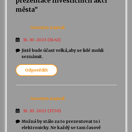
prezentace investičních akcí
města
”
Varhanní recitál Michala Novenka v Klášteře
Želiv
3. 7. 2026
Anonym
napsal:
16. 10. 2023 (16:41)
Petr Adamec – Malovaný svět
30. 6. 2026
Jistě bude účast velká,aby se lidé mohli
seznámit.
Odpovědět
Anonym
napsal:
16. 10. 2023 (17:30)
Možná by stálo za to prezentovat to i
elektronicky. Ne každý se tam časově