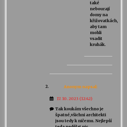
také
nebourají
domy na
křižovatkách,
aby tam
mohli
vsadit
kruhák.
Anonym
napsal:
17. 10. 2023 (12:42)
Tak koukám všechno je
špatné,všichni architekti
jsou tedy k ničemu. Nejlepší
teda nedělat nic.