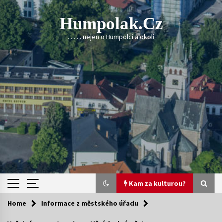
Skip
to
Humpolak.cz
content
. . . . . nejen o Humpolci a okolí
Kam za kulturou?
Home
Informace z městského úřadu
Kam za kulturou?