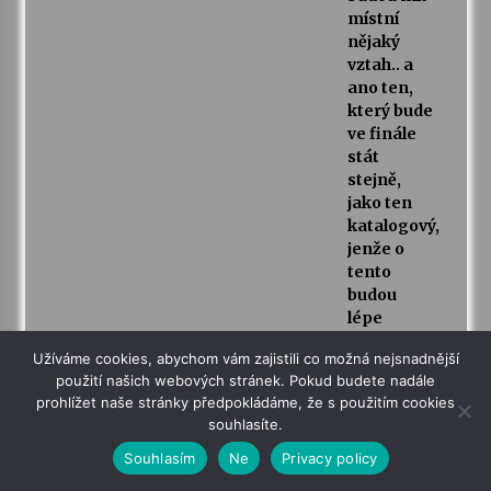
místní
nějaký
vztah.. a
ano ten,
který bude
ve finále
stát
stejně,
jako ten
katalogový,
jenže o
tento
budou
lépe
pečovat,
Užíváme cookies, abychom vám zajistili co možná nejsnadnější
když si ho
použití našich webových stránek. Pokud budete nadále
vybrali
prohlížet naše stránky předpokládáme, že s použitím cookies
sami. Oni
souhlasíte.
totiž i lidi z
okolních
Souhlasím
Ne
Privacy policy
vesnic