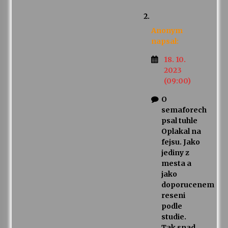
Anonym
napsal:
18. 10.
2023
(09:00)
O
semaforech
psal tuhle
Oplakal na
fejsu. Jako
jediny z
mesta a
jako
doporucenem
reseni
podle
studie.
Tak snad