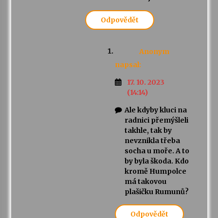
Odpovědět
Anonym
napsal:
17. 10. 2023
(14:14)
Ale kdyby kluci na
radnici přemýšleli
takhle, tak by
nevznikla třeba
socha u moře. A to
by byla škoda. Kdo
kromě Humpolce
má takovou
plašičku Rumunů?
Odpovědět