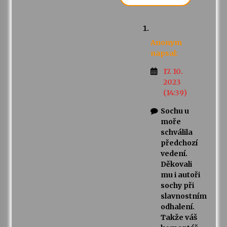
Anonym
napsal:
17. 10.
2023
(14:39)
Sochu u
moře
schválila
předchozí
vedení.
Děkovali
mu i autoři
sochy při
slavnostním
odhalení.
Takže váš