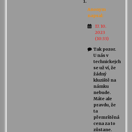
Anonym
napsal:
17. 10.
2023
(10:33)
Tak pozor.
U nás v
technickejch
se už ví, že
žádný
kluziště na
námku
nebude.
Máte ale
pravdu, že
ta
přemrštěná
cena za to
zůstane.