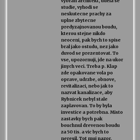
vybran architekt, udela se
studie, vyhodi se
neskutecne prachy za
uplne zbytecne
predyzajnovanou boudu,
kterou stejne nikdo
neoceni, pak bych to spise
bral jako ostudu, nez jako
duvod se prezentovat. To
vse, upozornuji, jde na ukor
jinych veci. Treba p. Klap
zde opakovane vola po
oprave, udrzbe, obnove,
revitalizaci, nebo jak to
nazvat kanalizace, aby
Rybnicek nebyl stale
zaplavovan. To by byla
investice a potrebna. Misto
zastavky bych pak
bouchnul drevenou boudu
za 50 tis. a vic bych to
neresil. Tot muj nazor.