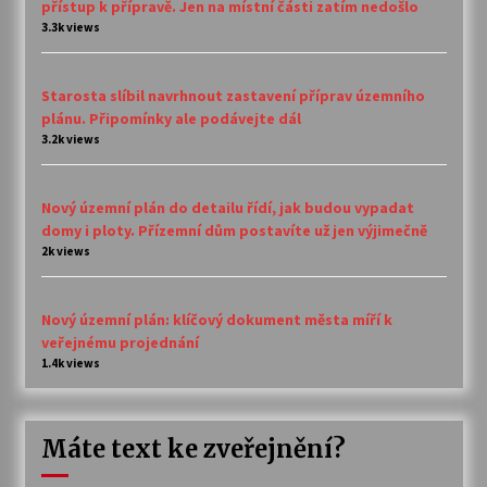
přístup k přípravě. Jen na místní části zatím nedošlo
3.3k views
Starosta slíbil navrhnout zastavení příprav územního
plánu. Připomínky ale podávejte dál
3.2k views
Nový územní plán do detailu řídí, jak budou vypadat
domy i ploty. Přízemní dům postavíte už jen výjimečně
2k views
Nový územní plán: klíčový dokument města míří k
veřejnému projednání
1.4k views
Máte text ke zveřejnění?