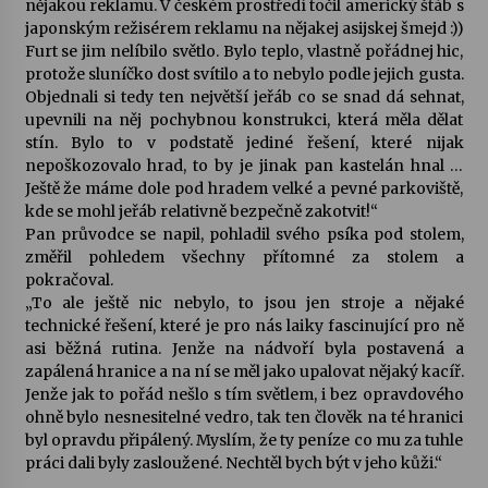
nějakou reklamu. V českém prostředí točil americký štáb s
japonským režisérem reklamu na nějakej asijskej šmejd :))
Votavžatský ploty
Furt se jim nelíbilo světlo. Bylo teplo, vlastně pořádnej hic,
23. 7. 2026
protože sluníčko dost svítilo a to nebylo podle jejich gusta.
Objednali si tedy ten největší jeřáb co se snad dá sehnat,
upevnili na něj pochybnou konstrukci, která měla dělat
stín. Bylo to v podstatě jediné řešení, které nijak
Letní koncerty ve Stromovce: Rufus Miller
nepoškozovalo hrad, to by je jinak pan kastelán hnal …
22. 7. 2026
Ještě že máme dole pod hradem velké a pevné parkoviště,
kde se mohl jeřáb relativně bezpečně zakotvit!“
Pan průvodce se napil, pohladil svého psíka pod stolem,
Vysočinka
změřil pohledem všechny přítomné za stolem a
17. 7. 2026
pokračoval.
„To ale ještě nic nebylo, to jsou jen stroje a nějaké
technické řešení, které je pro nás laiky fascinující pro ně
Ozvěny prázdnin
asi běžná rutina. Jenže na nádvoří byla postavená a
14. 7. 2026
zapálená hranice a na ní se měl jako upalovat nějaký kacíř.
Jenže jak to pořád nešlo s tím světlem, i bez opravdového
ohně bylo nesnesitelné vedro, tak ten člověk na té hranici
byl opravdu připálený. Myslím, že ty peníze co mu za tuhle
Za kulturou kousek za Humpolec. V Želivě ožije
odkaz Josefa Čapka
práci dali byly zasloužené. Nechtěl bych být v jeho kůži.“
13. 7. 2026