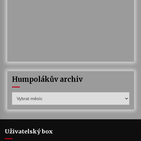
Humpolákův archiv
Humpolákův
archiv
Uživatelský box