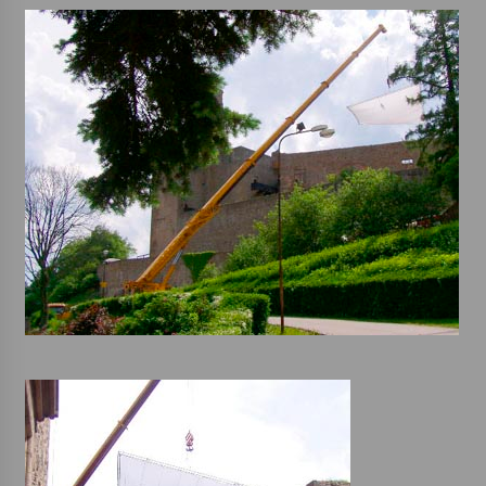
Varhanní recitál Michala Novenka v Klášteře
Želiv
3. 7. 2026
Petr Adamec – Malovaný svět
30. 6. 2026