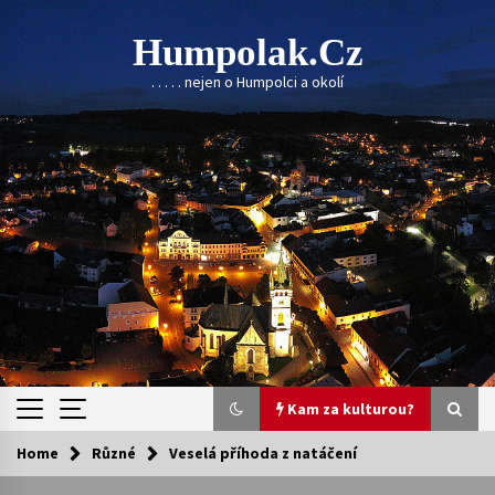
Skip
to
Humpolak.cz
content
. . . . . nejen o Humpolci a okolí
Kam za kulturou?
Home
Různé
Veselá příhoda z natáčení
Kam za kulturou?