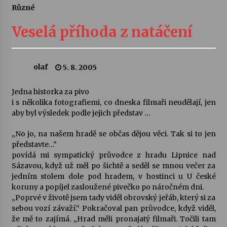
Různé
Letní koncerty ve Stromovce: Ars Camerata a
Sukuba Ensemble
Veselá příhoda z natáčení
4. 8. 2026
Vernisáž výstavy Josefíny Duškové: Stávám se
olaf
5. 8. 2005
kapkou
30. 7. 2026
Jedna historka za pivo
i s několika fotografiemi, co dneska filmaři neudělají, jen
Veselí muzikanti
aby byl výsledek podle jejich představ …
30. 7. 2026
„No jo, na našem hradě se občas dějou věci. Tak si to jen
představte…“
povídá mi sympatický průvodce z hradu Lipnice nad
Pozvánka na integrační festival Quijotova
šedesátka: 28. 7.–1. 8. 2026
Sázavou, když už měl po šichtě a seděl se mnou večer za
28. 7. 2026
jedním stolem dole pod hradem, v hostinci u U české
koruny a popíjel zasloužené pivečko po náročném dni.
„Poprvé v životě jsem tady viděl obrovský jeřáb, který si za
Letní koncerty ve Stromovce: Kolchoz a
sebou vozí závaží.“ Pokračoval pan průvodce, když viděl,
Jenakaši
že mě to zajímá. „Hrad měli pronajatý filmaři. Točili tam
28. 7. 2026