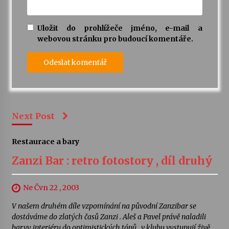
Uložit do prohlížeče jméno, e-mail a
webovou stránku pro budoucí komentáře.
Next Post
Restaurace a bary
Zanzi Bar : retro fotostory , díl druhý
Ne Čvn 22 , 2003
V našem druhém díle vzpomínání na původní Zanzibar se
dostáváme do zlatých časů Zanzi . Aleš a Pavel právě naladili
barvy interiéru do optimistických tónů , v klubu vystupují živě