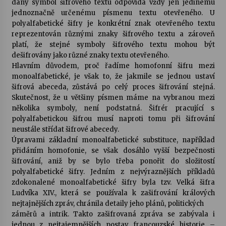
daný symbol šifrového textu odpovídá vždy jen jedinému
jednoznačně určenému písmenu textu otevřeného. U
polyalfabetické šifry je konkrétní znak otevřeného textu
reprezentován různými znaky šifrového textu a zároveň
platí, že stejné symboly šifrového textu mohou být
dešifrovány jako různé znaky textu otevřeného.
Hlavním důvodem, proč řadíme homofonní šifru mezi
monoalfabetické, je však to, že jakmile se jednou ustaví
šifrová abeceda, zůstává po celý proces šifrování stejná.
Skutečnost, že u většiny písmen máme na vybranou mezi
několika symboly, není podstatná. Šifrér pracující s
polyalfabetickou šifrou musí naproti tomu při šifrování
neustále střídat šifrové abecedy.
Úpravami základní monoalfabetické substituce, například
přidáním homofonie, se však dosáhlo vyšší bezpečnosti
šifrování, aniž by se bylo třeba ponořit do složitostí
polyalfabetické šifry. Jedním z nejvýraznějších příkladů
zdokonalené monoalfabetické šifry byla tzv. Velká šifra
Ludvíka XIV., která se používala k zašifrování králových
nejtajnějších zpráv, chránila detaily jeho plánů, politických
záměrů a intrik. Takto zašifrovaná zpráva se zabývala i
jednou z nejtajemnějších postav francouzské historie –