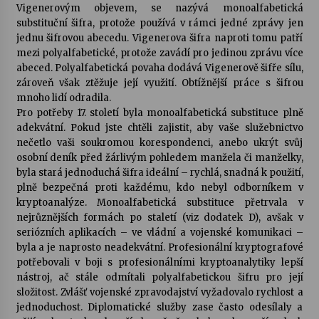
Vigenerovým objevem, se nazývá monoalfabetická
substituční šifra, protože používá v rámci jedné zprávy jen
jednu šifrovou abecedu. Vigenerova šifra naproti tomu patří
mezi polyalfabetické, protože zavádí pro jedinou zprávu více
abeced. Polyalfabetická povaha dodává Vigenerově šifře sílu,
zároveň však ztěžuje její využití. Obtížnější práce s šifrou
mnoho lidí odradila.
Pro potřeby 17. století byla monoalfabetická substituce plně
adekvátní. Pokud jste chtěli zajistit, aby vaše služebnictvo
nečetlo vaši soukromou korespondenci, anebo ukrýt svůj
osobní deník před žárlivým pohledem manžela či manželky,
byla stará jednoduchá šifra ideální – rychlá, snadná k použití,
plně bezpečná proti každému, kdo nebyl odborníkem v
kryptoanalýze. Monoalfabetická substituce přetrvala v
nejrůznějších formách po staletí (viz dodatek D), avšak v
seriózních aplikacích – ve vládní a vojenské komunikaci –
byla a je naprosto neadekvátní. Profesionální kryptografové
potřebovali v boji s profesionálními kryptoanalytiky lepší
nástroj, ač stále odmítali polyalfabetickou šifru pro její
složitost. Zvlášť vojenské zpravodajství vyžadovalo rychlost a
jednoduchost. Diplomatické služby zase často odesílaly a