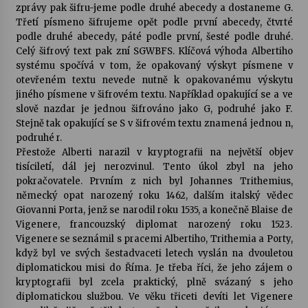
zprávy pak šifru-jeme podle druhé abecedy a dostaneme G.
Třetí písmeno šifrujeme opět podle první abecedy, čtvrté
podle druhé abecedy, páté podle první, šesté podle druhé.
Celý šifrový text pak zní SGWBFS. Klíčová výhoda Albertiho
systému spočívá v tom, že opakovaný výskyt písmene v
otevřeném textu nevede nutně k opakovanému výskytu
jiného písmene v šifrovém textu. Například opakující se a ve
slově nazdar je jednou šifrováno jako G, podruhé jako F.
Stejně tak opakující se S v šifrovém textu znamená jednou n,
podruhé r.
Přestože Alberti narazil v kryptografii na největší objev
tisíciletí, dál jej nerozvinul. Tento úkol zbyl na jeho
pokračovatele. Prvním z nich byl Johannes Trithemius,
německý opat narozený roku 1462, dalším italský vědec
Giovanni Porta, jenž se narodil roku 1535, a konečně Blaise de
Vigenere, francouzský diplomat narozený roku 1523.
Vigenere se seznámil s pracemi Albertiho, Trithemia a Porty,
když byl ve svých šestadvaceti letech vyslán na dvouletou
diplomatickou misi do Říma. Je třeba říci, že jeho zájem o
kryptografii byl zcela praktický, plně svázaný s jeho
diplomatickou službou. Ve věku třiceti devíti let Vigenere