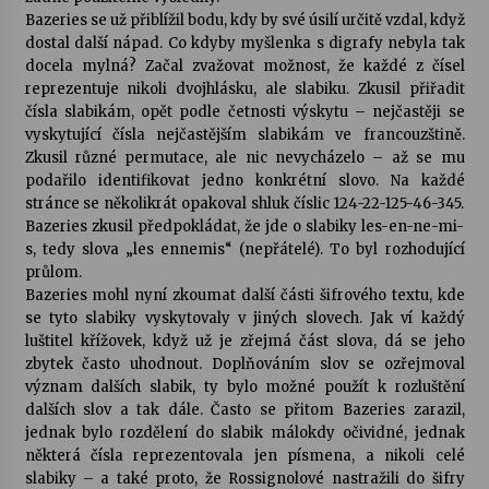
Bazeries se už přiblížil bodu, kdy by své úsilí určitě vzdal, když
dostal další nápad. Co kdyby myšlenka s digrafy nebyla tak
docela mylná? Začal zvažovat možnost, že každé z čísel
reprezentuje nikoli dvojhlásku, ale slabiku. Zkusil přiřadit
čísla slabikám, opět podle četnosti výskytu – nejčastěji se
vyskytující čísla nejčastějším slabikám ve francouzštině.
Zkusil různé permutace, ale nic nevycházelo – až se mu
podařilo identifikovat jedno konkrétní slovo. Na každé
stránce se několikrát opakoval shluk číslic 124-22-125-46-345.
Bazeries zkusil předpokládat, že jde o slabiky les-en-ne-mi-
s, tedy slova „les ennemis“ (nepřátelé). To byl rozhodující
průlom.
Bazeries mohl nyní zkoumat další části šifrového textu, kde
se tyto slabiky vyskytovaly v jiných slovech. Jak ví každý
luštitel křížovek, když už je zřejmá část slova, dá se jeho
zbytek často uhodnout. Doplňováním slov se ozřejmoval
význam dalších slabik, ty bylo možné použít k rozluštění
dalších slov a tak dále. Často se přitom Bazeries zarazil,
jednak bylo rozdělení do slabik málokdy očividné, jednak
některá čísla reprezentovala jen písmena, a nikoli celé
slabiky – a také proto, že Rossignolové nastražili do šifry