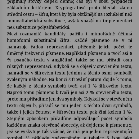
přijímaly stovky depeší denně; čas byl v obou případech
základním kritériem. Kryptografové proto hledali zlatou
střední cestu – šifru, která by byla obtížnější na rozluštění než
monoalfabetická substituce, avšak snazší na implementaci
než substituce polyalfabetická.
Mezi rozmanité kandidáty patřila i mimořádně účinná
homofonní substituční šifra. Každé písmeno se v ní
nahrazuje řadou reprezentací, přičemž jejich počet je
úměrný frekvenci písmene. Například písmeno a tvoří asi 8
% psaného textu v angličtině, takže se mu přiřadí osm
různých reprezentací. Kdykoli se a objeví v otevřeném textu,
nahradí se v šifrovém textu jedním z těchto osmi symbolů,
zvoleným náhodně. Na konci šifrování potom dojde k tomu,
že každý z těchto symbolů tvoří asi 1 % šifrového textu.
Naproti tomu písmeno b tvoří jen asi 2 % otevřeného textu,
proto mu přiřadíme jen dva symboly. Kdykoli se v otevřeném
textu objeví b, přiřadí se mu jeden z těchto dvou symbolů,
takže i jejich četnost v šifrovém textu pak činí kolem 1 %.
Stejným způsobem přiřadíme odpovídající počet symbolů
každému znaku otevřené abecedy, až dojdeme k písmenu z,
jež se vyskytuje tak vzácně, že má jen jeden reprezentující
symbol. V příkladu znázorněném v tabulce 5 jsou jako