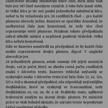
Zašifrované stránky obsahovaly tisíce čísel, mezi nimi však
bylo jen 587 čísel navzájem různých. Z toho bylo jasně vidět,
že Velká šifra je víc než pouhá jednoduchá substituční šifra,
neboť ta by vyžadovala jen 26 rozdílných čísel – pro každé
písmeno abecedy jedno. Bazeries se zpočátku domníval, že
nadbytečná čísla jsou homofonní, že tedy více čísel
reprezentuje totéž písmeno. Průzkum tohoto předpokladu
zabral několik měsíců a nepřinesl pozitivní výsledek. Velká
šifra nebyla homofonní.
Dále se Bazeries soustředil na předpoklad, že by každé číslo
mohlo reprezentovat dvojici písmen, digraf. V anglické
abecedě je jen
26 jednotlivých písmen, avšak existuje 676 jejich možných
dvojic, což je počet, který se zhruba rovná počtu rozdílných
znaků v šifrovém textu. Bazeries vyhledal nejčastěji se
vyskytující znaky v šifrovém textu (což byla čísla 22, 42, 124,
125 a 341) a zkoumal předpoklad, zda odpovídají nejčastějším
dvojhláskám, které se vyskytují ve francouzštině, tedy
dvojhláskám es, en, ou, de a nt. Prakticky vzato, aplikoval
frekvenční analýzu na úrovni dvojic písmen. Po měsících
práce se však bohužel ukázalo, že ani tato teorie neposkytuje
žádné použitelné výsledky.