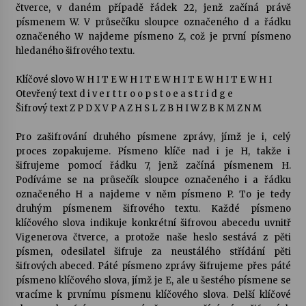
čtverce, v daném případě řádek 22, jenž začíná právě
písmenem W. V průsečíku sloupce označeného d a řádku
označeného W najdeme písmeno Z, což je první písmeno
hledaného šifrového textu.
Klíčové slovo W H I T E W H I T E W H I T E W H I T E W H I
Otevřený text d i v e r t t r o o p s t o e a s t r i d g e
Šifrový text Z P D X V P A Z H S L Z B H I W Z B K M Z N M
Pro zašifrování druhého písmene zprávy, jímž je i, celý
proces zopakujeme. Písmeno klíče nad i je H, takže i
šifrujeme pomocí řádku 7, jenž začíná písmenem H.
Podíváme se na průsečík sloupce označeného i a řádku
označeného H a najdeme v něm písmeno P. To je tedy
druhým písmenem šifrového textu. Každé písmeno
klíčového slova indikuje konkrétní šifrovou abecedu uvnitř
Vigenerova čtverce, a protože naše heslo sestává z pěti
písmen, odesilatel šifruje za neustálého střídání pěti
šifrových abeced. Páté písmeno zprávy šifrujeme přes páté
písmeno klíčového slova, jímž je E, ale u šestého písmene se
vracíme k prvnímu písmenu klíčového slova. Delší klíčové