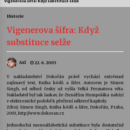
Vigenerova šifra: Když substituce selže
Letní koncerty ve Stromovce: Ars Camerata a
Sukuba Ensemble
Historie
4. 8. 2026
Vigenerova šifra: Když
Vernisáž výstavy Josefíny Duškové: Stávám se
substituce selže
kapkou
30. 7. 2026
Axl
22. 6. 2003
Veselí muzikanti
30. 7. 2026
V nakladatelství Dokořán právě vychází extrémně
zajímavý text, Kniha kódů a šifer. Autorem je Simon
Singh, od něhož česky už vyšla Velká Fermatova věta.
Pozvánka na integrační festival Quijotova
šedesátka: 28. 7.–1. 8. 2026
Nakladatel byl tak laskav, že čtenářům Humpoláka nabízí
28. 7. 2026
v elektronické podobě k přečtení některé kapitoly.
Zdroj: Simon Singh, Kniha kódů a šifer, Dokořán, Praha,
2003, http://www.dokoran.cz
Letní koncerty ve Stromovce: Kolchoz a
Jenakaši
Jednoduchá monoalfabetická substituce byla dostatečně
28. 7. 2026