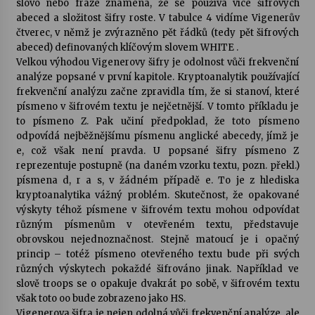
slovo nebo fráze znamená, že se používá více šifrových
abeced a složitost šifry roste. V tabulce 4 vidíme Vigenerův
čtverec, v němž je zvýrazněno pět řádků (tedy pět šifrových
abeced) definovaných klíčovým slovem WHITE .
Velkou výhodou Vigenerovy šifry je odolnost vůči frekvenční
analýze popsané v první kapitole. Kryptoanalytik používající
frekvenční analýzu začne zpravidla tím, že si stanoví, které
písmeno v šifrovém textu je nejčetnější. V tomto příkladu je
to písmeno Z. Pak učiní předpoklad, že toto písmeno
odpovídá nejběžnějšímu písmenu anglické abecedy, jímž je
e, což však není pravda. U popsané šifry písmeno Z
reprezentuje postupně (na daném vzorku textu, pozn. překl.)
písmena d, r a s, v žádném případě e. To je z hlediska
kryptoanalytika vážný problém. Skutečnost, že opakované
výskyty téhož písmene v šifrovém textu mohou odpovídat
různým písmenům v otevřeném textu, představuje
obrovskou nejednoznačnost. Stejně matoucí je i opačný
princip – totéž písmeno otevřeného textu bude při svých
různých výskytech pokaždé šifrováno jinak. Například ve
slově troops se o opakuje dvakrát po sobě, v šifrovém textu
však toto oo bude zobrazeno jako HS.
Vigenerova šifra je nejen odolná vůči frekvenční analýze, ale