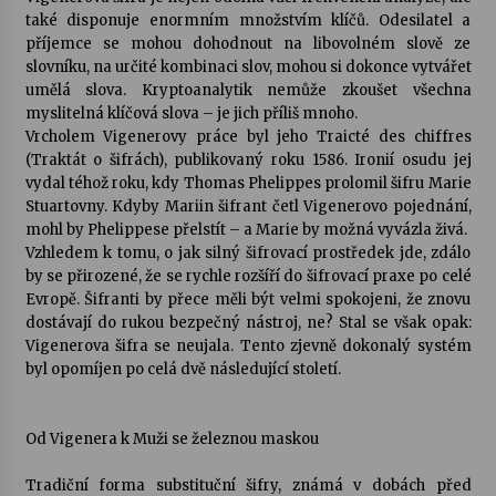
také disponuje enormním množstvím klíčů. Odesilatel a
příjemce se mohou dohodnout na libovolném slově ze
slovníku, na určité kombinaci slov, mohou si dokonce vytvářet
umělá slova. Kryptoanalytik nemůže zkoušet všechna
myslitelná klíčová slova – je jich příliš mnoho.
Vrcholem Vigenerovy práce byl jeho Traicté des chiffres
(Traktát o šifrách), publikovaný roku 1586. Ironií osudu jej
vydal téhož roku, kdy Thomas Phelippes prolomil šifru Marie
Stuartovny. Kdyby Mariin šifrant četl Vigenerovo pojednání,
mohl by Phelippese přelstít – a Marie by možná vyvázla živá.
Vzhledem k tomu, o jak silný šifrovací prostředek jde, zdálo
by se přirozené, že se rychle rozšíří do šifrovací praxe po celé
Evropě. Šifranti by přece měli být velmi spokojeni, že znovu
dostávají do rukou bezpečný nástroj, ne? Stal se však opak:
Vigenerova šifra se neujala. Tento zjevně dokonalý systém
byl opomíjen po celá dvě následující století.
Od Vigenera k Muži se železnou maskou
Tradiční forma substituční šifry, známá v dobách před