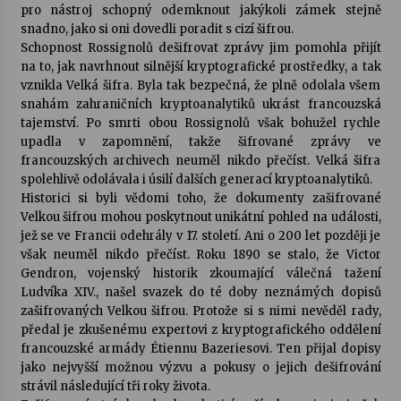
pro nástroj schopný odemknout jakýkoli zámek stejně
snadno, jako si oni dovedli poradit s cizí šifrou.
Schopnost Rossignolů dešifrovat zprávy jim pomohla přijít
na to, jak navrhnout silnější kryptografické prostředky, a tak
vznikla Velká šifra. Byla tak bezpečná, že plně odolala všem
snahám zahraničních kryptoanalytiků ukrást francouzská
tajemství. Po smrti obou Rossignolů však bohužel rychle
upadla v zapomnění, takže šifrované zprávy ve
francouzských archivech neuměl nikdo přečíst. Velká šifra
spolehlivě odolávala i úsilí dalších generací kryptoanalytiků.
Historici si byli vědomi toho, že dokumenty zašifrované
Velkou šifrou mohou poskytnout unikátní pohled na události,
jež se ve Francii odehrály v 17. století. Ani o 200 let později je
však neuměl nikdo přečíst. Roku 1890 se stalo, že Victor
Gendron, vojenský historik zkoumající válečná tažení
Ludvíka XIV., našel svazek do té doby neznámých dopisů
zašifrovaných Velkou šifrou. Protože si s nimi nevěděl rady,
předal je zkušenému expertovi z kryptografického oddělení
francouzské armády Étiennu Bazeriesovi. Ten přijal dopisy
jako nejvyšší možnou výzvu a pokusy o jejich dešifrování
strávil následující tři roky života.