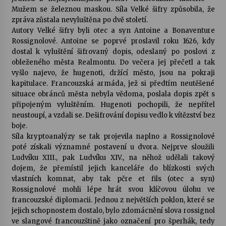
Mužem se železnou maskou. Síla Velké šifry způsobila, že
zpráva zůstala nevyluštěna po dvě století.
Autory Velké šifry byli otec a syn Antoine a Bonaventure
Rossignolové. Antoine se poprvé proslavil roku 1626, kdy
dostal k vyluštění šifrovaný dopis, odeslaný po poslovi z
obleženého města Realmontu. Do večera jej přečetl a tak
vyšlo najevo, že hugenoti, držící město, jsou na pokraji
kapitulace. Francouzská armáda, jež si předtím neutěšené
situace obránců města nebyla vědoma, poslala dopis zpět s
připojeným vyluštěním. Hugenoti pochopili, že nepřítel
neustoupí, a vzdali se. Dešifrování dopisu vedlo k vítězství bez
boje.
Síla kryptoanalýzy se tak projevila naplno a Rossignolové
poté získali významné postavení u dvora. Nejprve sloužili
Ludvíku XIII., pak Ludvíku XIV., na něhož udělali takový
dojem, že přemístil jejich kanceláře do blízkosti svých
vlastních komnat, aby tak pčre et fils (otec a syn)
Rossignolové mohli lépe hrát svou klíčovou úlohu ve
francouzské diplomacii. Jednou z největších poklon, které se
jejich schopnostem dostalo, bylo zdomácnění slova rossignol
ve slangové francouzštině jako označení pro šperhák, tedy