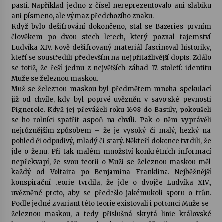
pasti. Například jedno z čísel nereprezentovalo ani slabiku
ani písmeno, ale výmaz předchozího znaku.
Když bylo dešifrování dokončeno, stal se Bazeries prvním
člověkem po dvou stech letech, který poznal tajemství
Ludvíka XIV. Nově dešifrovaný materiál fascinoval historiky,
kteří se soustředili především na nejpřitažlivější dopis. Zdálo
se totiž, že řeší jednu z největších záhad 17. století: identitu
Muže se železnou maskou.
Muž se železnou maskou byl předmětem mnoha spekulací
již od chvíle, kdy byl poprvé uvězněn v savojské pevnosti
Pignerole. Když jej převáželi roku 1698 do Bastily, pokoušeli
se ho rolníci spatřit aspoň na chvíli. Pak o něm vyprávěli
nejrůznějším způsobem – že je vysoký či malý, hezký na
pohled či odpudivý, mladý či starý. Někteří dokonce tvrdili, že
jde o ženu. Při tak malém množství konkrétních informací
nepřekvapí, že svou teorii o Muži se železnou maskou měl
každý od Voltaira po Benjamina Franklina. Nejběžnější
konspirační teorie tvrdila, že jde o dvojče Ludvíka XIV.,
uvězněné proto, aby se předešlo jakémukoli sporu o trůn.
Podle jedné z variant této teorie existovali i potomci Muže se
železnou maskou, a tedy příslušná skrytá linie královské