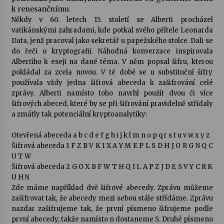
k renesančnímu.
Někdy v 60. letech 15. století se Alberti procházel
Varhanní recitál Michala Novenka v Klášteře
vatikánskými zahradami, kde potkal svého přítele Leonarda
Želiv
Data, jenž pracoval jako sekretář u papežského stolce. Dali se
3. 7. 2026
do řeči o kryptografii. Náhodná konverzace inspirovala
Albertiho k eseji na dané téma. V něm popsal šifru, kterou
Petr Adamec – Malovaný svět
pokládal za zcela novou. V té době se u substituční šifry
30. 6. 2026
používala vždy jedna šifrová abeceda k zašifrování celé
zprávy. Alberti namísto toho navrhl použít dvou či více
šifrových abeced, které by se při šifrování pravidelně střídaly
a zmátly tak potenciální kryptoanalytiky:
Otevřená abeceda a b c d e f g h i j k l m n o p q r s t u v w x y z
Šifrová abeceda 1 F Z B V K I X A Y M E P L S D H J O R G N Q C
U T W
Šifrová abeceda 2 G O X B F W T H Q I L A P Z J D E S V Y C R K
U H N
Zde máme například dvě šifrové abecedy. Zprávu můžeme
zašifrovat tak, že abecedy mezi sebou stále střídáme. Zprávu
nazdar zašifrujeme tak, že první písmeno šifrujeme podle
první abecedy, takže namísto n dostaneme S. Druhé písmeno