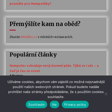
pravidlo pro Humpoláky?
Přemýšlíte kam na oběd?
Zkuste
Meníčka.cz
v místních restauracích.
Populární články
Humpolec schvaluje nový územní plán. Týká se i vás – a
teď je čas se ozvat
4.6k views
Užíváme cookies, abychom vám zajistili co možná nejsnadnější
použití našich webových stránek. Pokud budete nadále
ÚZEMNÍ PLÁN: Město po veřejném projednání mění
prohlížet naše stránky předpokládáme, že s použitím cookies
přístup k přípravě. Jen na místní části zatím nedošlo
souhlasíte.
3.3k views
Souhlasím
Ne
Privacy policy