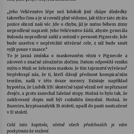
„Jeho Veličenstvo lépe než kdokoli jiný chápe důsledky
takového činu a je si rovněž plně vědomo, jak těžce tato ztráta
pozice ohrozí naši věc. Jde o chybu, již je nutno během zimy
neprodleně napravit. Jeho Veličenstvo žádá, abyste generála
Bulonda neprodleně zatkl a uvěznil v pevnosti Pignerole, kde
bude uzavřen v nepřetržitě střežené cele, z níž bude smět
vyjít pouze v masce.“
To je jasná zmínka o maskovaném vězni v Pignerole a
zároveň o značně závažném zločinu. Datum odpovídá vzniku
mýtu o Muži se železnou maskou. Je tím tajemství vyřešeno?
Nepřekvapí nás, že ti, kteří dávají přednost konspiračním
teoriím, našli v této úvaze mezery. Existuje například
hypotéza, že Ludvík XIV. skutečně tajně věznil své nepřiznané
dvojče, a proto zanechal falešné stopy. Možná to bylo tak, že
zašifrovaný dopis měl být rozluštěn úmyslně. Možná, že
Bazeries, kryptoanalytik 19. století, upadl do pasti nastražené
v 17. století.
Celá tato kapitola, včetně všech předchozích je vám
poskytnuta ke stažení.