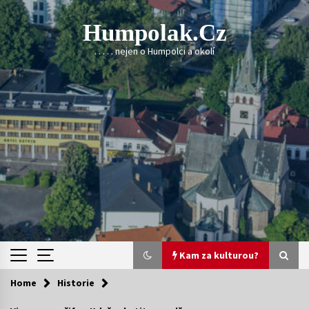
Skip
to
Humpolak.cz
content
. . . . . nejen o Humpolci a okolí
Kam za kulturou?
Home
Historie
Kam za kulturou?