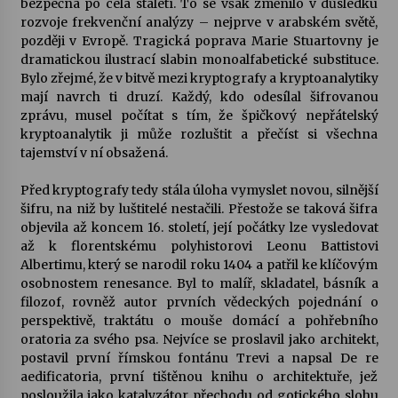
bezpečná po celá staletí. To se však změnilo v důsledku
rozvoje frekvenční analýzy – nejprve v arabském světě,
Votavžatský ploty
později v Evropě. Tragická poprava Marie Stuartovny je
23. 7. 2026
dramatickou ilustrací slabin monoalfabetické substituce.
Bylo zřejmé, že v bitvě mezi kryptografy a kryptoanalytiky
mají navrch ti druzí. Každý, kdo odesílal šifrovanou
zprávu, musel počítat s tím, že špičkový nepřátelský
Letní koncerty ve Stromovce: Rufus Miller
kryptoanalytik ji může rozluštit a přečíst si všechna
22. 7. 2026
tajemství v ní obsažená.
Před kryptografy tedy stála úloha vymyslet novou, silnější
Vysočinka
šifru, na niž by luštitelé nestačili. Přestože se taková šifra
17. 7. 2026
objevila až koncem 16. století, její počátky lze vysledovat
až k florentskému polyhistorovi Leonu Battistovi
Albertimu, který se narodil roku 1404 a patřil ke klíčovým
Ozvěny prázdnin
osobnostem renesance. Byl to malíř, skladatel, básník a
14. 7. 2026
filozof, rovněž autor prvních vědeckých pojednání o
perspektivě, traktátu o mouše domácí a pohřebního
oratoria za svého psa. Nejvíce se proslavil jako architekt,
postavil první římskou fontánu Trevi a napsal De re
Za kulturou kousek za Humpolec. V Želivě ožije
odkaz Josefa Čapka
aedificatoria, první tištěnou knihu o architektuře, jež
13. 7. 2026
posloužila jako katalyzátor přechodu od gotického slohu