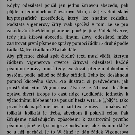
Kdyby odesilatel použil jen jednu šifrovou abecedu, pak
půjde o jednoduchou Caesarovu šifru, což je velmi slabý
kryptografický prostředek, který lze snadno rozluštit.
Podstata Vigenerovy šifry však spočívá v tom, že se pro
zakódování každého písmene použije jiný řádek čtverce,
tedy jiná šifrová abeceda. Jinými slovy, odesilatel může
zašifrovat první písmeno zprávy pomocí řádku 5, druhé podle
řádku 14, třetí řádkem 21 a tak dále.
Aby příjemce získal zpět čitelný text, musí vědět, kterým
řádkem Vigenerova čtverce šifroval odesilatel každé
písmeno zprávy, musí tedy existovat předem dohodnutý
systém, podle něhož se řádky střídají. Toho lze dosáhnout
pomocí klíčového slova. Pro ilustraci si předvedeme, jak
prostřednictvím Vigenerova čtverce zašifrovat krátkou
zprávu divert troops to east ridge („odkloňte jednotky k
východnímu hřebenu“) za použití hesla WHITE („bílý“). Jako
první krok napíšeme heslo nad text zprávy – opakovaně,
tolikrát, kolikrát je třeba, abychom ji pokryli celou. Pak
šifrujeme následujícím způsobem: k zašifrování prvního
písmene, jímž je d, se nejprve podíváme, jaké písmeno klíče
se u něj nachází. Je to W, čímž je dán řádek Vigenerova