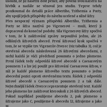
usoudil, že již našetřil dost peněz, aby pověsil svou kariéru na
hřebík a nadále se věnoval jen studiu. Teprve tehdy
prozkoumal do detailů práce Albertiho, Trithemia a Porty,
aby spojil jejich příspěvky do návrhu ucelené a silné šifry.
Přes nesporný význam příspěvků Albertiho, Trithemia a
Porty se šifra nazývá po Vigenerovi – muži, který ji
dopracoval do konečné podoby. Síla Vigenerovy šifry spočívá
v tom, že k zašifrování zprávy nepoužívá jednu, ale 26
odlišných šifrových abeced. První šifrovací krok spočívá v
tom, že se vypíše tzv. Vigenerův čtverec (viz tabulka 3), což je
otevřená abeceda následovaná 26 šifrovými abecedami, z
nichž každá je vůči předchozí posunuta o jedno písmeno.
První řádek tedy odpovídá šifrové abecedě s Caesarovým
posunem 1 a lze jej použít pro šifrování Caesarovou šifrou, v
níž je každé písmeno šifrového textu posunuto o jednu
abecední pozici oproti otevřenému textu. Řádek 2 odpovídá
šifrové abecedě s Caesarovým posunem 2 a tak dále.
Nejvrchnější řádek čtverce reprezentuje otevřený text. Každé
jeho písmeno lze zašifrovat kteroukoli z 26 šifrových abeced.
Pokud například použijeme abecedu 2, pak písmeno a
šifrujeme jako C, použijeme-li abecedu 12, šifrujeme a jako
M.