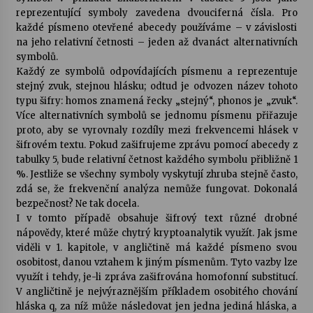
reprezentující symboly zavedena dvouciferná čísla. Pro
každé písmeno otevřené abecedy používáme – v závislosti
na jeho relativní četnosti – jeden až dvanáct alternativních
symbolů.
Každý ze symbolů odpovídajících písmenu a reprezentuje
stejný zvuk, stejnou hlásku; odtud je odvozen název tohoto
typu šifry: homos znamená řecky „stejný“, phonos je „zvuk“.
Více alternativních symbolů se jednomu písmenu přiřazuje
proto, aby se vyrovnaly rozdíly mezi frekvencemi hlásek v
šifrovém textu. Pokud zašifrujeme zprávu pomocí abecedy z
tabulky 5, bude relativní četnost každého symbolu přibližně 1
%. Jestliže se všechny symboly vyskytují zhruba stejně často,
zdá se, že frekvenční analýza nemůže fungovat. Dokonalá
bezpečnost? Ne tak docela.
I v tomto případě obsahuje šifrový text různé drobné
nápovědy, které může chytrý kryptoanalytik využít. Jak jsme
viděli v 1. kapitole, v angličtině má každé písmeno svou
osobitost, danou vztahem k jiným písmenům. Tyto vazby lze
využít i tehdy, je-li zpráva zašifrována homofonní substitucí.
V angličtině je nejvýraznějším příkladem osobitého chování
hláska q, za níž může následovat jen jedna jediná hláska, a