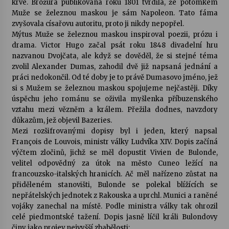
krve. Brožura publikovaná roku 1801 tvrdila, že potomkem
Muže se železnou maskou je sám Napoleon. Tato fáma
zvyšovala císařovu autoritu, proto ji nikdy nepopřel.
Mýtus Muže se železnou maskou inspiroval poezii, prózu i
drama. Victor Hugo začal psát roku 1848 divadelní hru
nazvanou Dvojčata, ale když se dověděl, že si stejné téma
zvolil Alexander Dumas, zahodil dvě již napsaná jednání a
práci nedokončil. Od té doby je to právě Dumasovo jméno, jež
si s Mužem se železnou maskou spojujeme nejčastěji. Díky
úspěchu jeho románu se oživila myšlenka příbuzenského
vztahu mezi vězněm a králem. Přežila dodnes, navzdory
důkazům, jež objevil Bazeries.
Mezi rozšifrovanými dopisy byl i jeden, který napsal
François de Louvois, ministr války Ludvíka XIV. Dopis začíná
výčtem zločinů, jichž se měl dopustit Vivien de Bulonde,
velitel odpovědný za útok na město Cuneo ležící na
francouzsko-italských hranicích. Ač měl nařízeno zůstat na
přiděleném stanovišti, Bulonde se polekal blížících se
nepřátelských jednotek z Rakouska a uprchl. Munici a raněné
vojáky zanechal na místě. Podle ministra války tak ohrozil
celé piedmontské tažení. Dopis jasně líčil králi Bulondovy
činy jako projev nejvyšší zbabělosti: