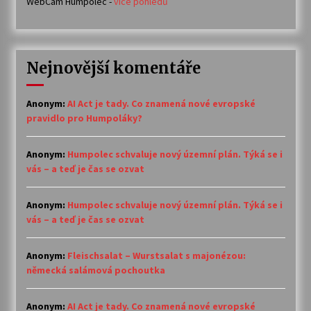
WebCam Humpolec -
více pohledů
Nejnovější komentáře
Anonym
:
AI Act je tady. Co znamená nové evropské
pravidlo pro Humpoláky?
Anonym
:
Humpolec schvaluje nový územní plán. Týká se i
vás – a teď je čas se ozvat
Anonym
:
Humpolec schvaluje nový územní plán. Týká se i
vás – a teď je čas se ozvat
Anonym
:
Fleischsalat – Wurstsalat s majonézou:
německá salámová pochoutka
Anonym
:
AI Act je tady. Co znamená nové evropské