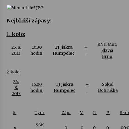
Nejbližší zápasy:
1. kolo:
KNH Mor.
25. 8.
10.30
TJ Jiskra
–
Slavia
2013
hodin
Humpolec
Brno
2. kolo:
24.
16.00
TJ Jiskra
–
Sokol
8.
hodin
Humpolec
Dobruška
2013
#
Tým
Záp.
V
R
P
Skó
SSK
x.
0
0
0
0
00: