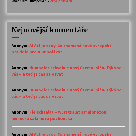
WebCam Humpolec -
více pohledů
Nejnovější komentáře
Anonym
:
AI Act je tady. Co znamená nové evropské
pravidlo pro Humpoláky?
Anonym
:
Humpolec schvaluje nový územní plán. Týká se i
vás – a teď je čas se ozvat
Anonym
:
Humpolec schvaluje nový územní plán. Týká se i
vás – a teď je čas se ozvat
Anonym
:
Fleischsalat – Wurstsalat s majonézou:
německá salámová pochoutka
Anonym
:
AI Act je tady. Co znamená nové evropské