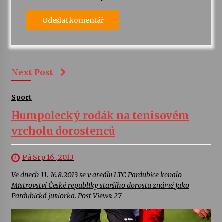
Next Post
Sport
Humpolecký rodák na tenisovém
vrcholu dorostenců
Pá Srp 16 , 2013
Ve dnech 11.-16.8.2013 se v areálu LTC Pardubice konalo
Mistrovství České republiky staršího dorostu známé jako
Pardubická juniorka. Post Views: 27