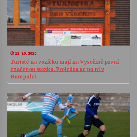
12. 10. 2020
Turisté na vozíčku mají na Vysočině první
značenou stezku. Projedou se po ní v
Humpolci