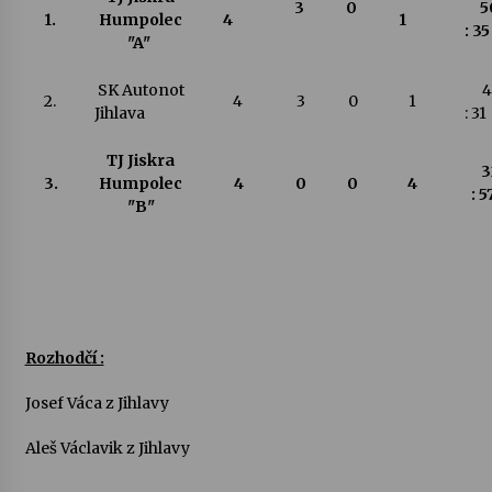
3
0
5
1.
Humpolec
4
1
: 
"A"
SK Autonot
4
2.
4
3
0
1
Jihlava
: 
TJ Jiskra
3
3.
Humpolec
4
0
0
4
: 
"B"
Rozhodčí :
Josef Váca z Jihlavy
Aleš Václavik z Jihlavy