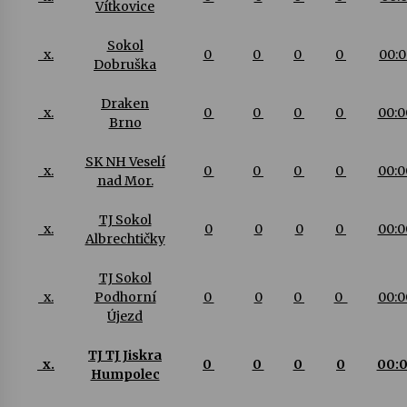
Vítkovice
Sokol
x.
0
0
0
0
00:
Dobruška
Draken
x.
0
0
0
0
00:
Brno
SK NH Veselí
x.
0
0
0
0
00:
nad Mor.
TJ Sokol
x.
0
0
0
0
00:
Albrechtičky
TJ Sokol
x.
Podhorní
0
0
0
0
00:
Újezd
TJ TJ Jiskra
x.
0
0
0
0
00:
Humpolec