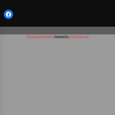
Facebook
WP2Social Auto Publish
Powered By :
XYZScripts.com