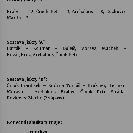
Brabec – 12, Čmok Petr – 9, Archalous – 8, Rozkovec
Martin – 3
Sestava Jiskry "A":
Barták – Koumar – Dolejš, Morava, Machek –
Kovář, Brož, Archalous, Čmok Petr
Sestava Jiskry "B":
Čmok František – Kudrna Tomáš – Brukner, Herman,
Morava – Archalous, Brabec, Čmok Petr, Strádal,
Rozkovec Martin (2 zápasy)
Konečná tabulka turnaje :
TJ Jiskra