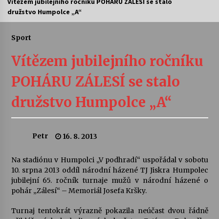
Vítězem jubilejního ročníku POHÁRU ZÁLESÍ se stalo
družstvo Humpolce „A“
Letní koncerty ve Stromovce: Ars Camerata a
Sukuba Ensemble
4. 8. 2026
Sport
Vítězem jubilejního ročníku
Vernisáž výstavy Josefíny Duškové: Stávám se
kapkou
POHÁRU ZÁLESÍ se stalo
30. 7. 2026
družstvo Humpolce „A“
Veselí muzikanti
30. 7. 2026
Petr
16. 8. 2013
Pozvánka na integrační festival Quijotova
šedesátka: 28. 7.–1. 8. 2026
Na stadiónu v Humpolci „V podhradí“ uspořádal v sobotu
28. 7. 2026
10. srpna 2013 oddíl národní házené TJ Jiskra Humpolec
jubilejní 65. ročník turnaje mužů v národní házené o
pohár „Zálesí“ – Memoriál Josefa Kršky.
Letní koncerty ve Stromovce: Kolchoz a
Jenakaši
Turnaj tentokrát výrazně pokazila neúčast dvou řádně
28. 7. 2026