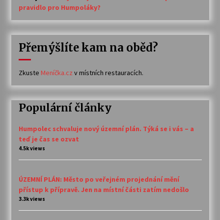
pravidlo pro Humpoláky?
Přemýšlíte kam na oběd?
Zkuste
Meníčka.cz
v místních restauracích.
Populární články
Humpolec schvaluje nový územní plán. Týká se i vás – a
teď je čas se ozvat
4.5k views
ÚZEMNÍ PLÁN: Město po veřejném projednání mění
přístup k přípravě. Jen na místní části zatím nedošlo
3.3k views