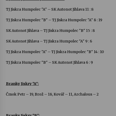
TJ Jiskra Humpolec "A" – SK Autonot Jihlava 11 : 8
Varhanní recitál Michala Novenka v Klášteře
Želiv
TJ Jiskra Humpolec "B" – TJ Jiskra Humpolec "A" 8 : 19
3. 7. 2026
SK Autonot Jihlava – TJ Jiskra Humpolec "B" 15 : 8
Petr Adamec – Malovaný svět
SK Autonot Jihlava – TJ Jiskra Humpolec "A" 9 : 6
30. 6. 2026
TJ Jiskra Humpolec "A" – TJ Jiskra Humpolec "B" 14 : 10
TJ Jiskra Humpolec "B" – SK Autonot Jihlava 6 : 9
Branky Jiskry "A":
Čmok Petr – 19, Brož – 18, Kovář – 11, Archalous – 2
Branky Jiskry "B":