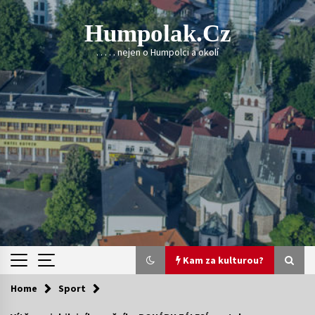
Skip
to
Humpolak.cz
content
. . . . . nejen o Humpolci a okolí
Kam za kulturou?
Home
Sport
Kam za kulturou?