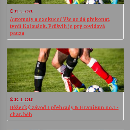
19. 5. 2021
Automaty a exekuce? Vše se dá překonat,
tvrdí Koloušek. Průšvih je prý covidová
pauza
10. 9. 2018
Běžecký závod 3 přehrady & HraniRun no.1 -
char. běh