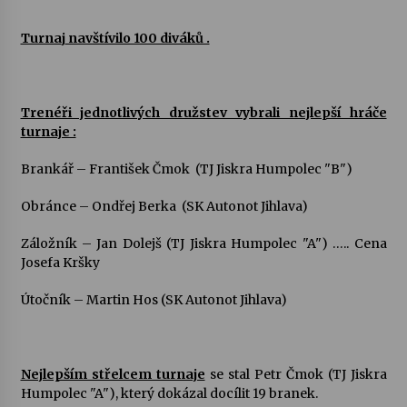
Turna
j
navštívilo 100 diváků .
Trenéři jednotlivých družstev vybrali nejlepší hráče
turnaje :
Brankář – František Čmok (TJ Jiskra Humpolec "B")
Obránce – Ondřej Berka (SK Autonot Jihlava)
Záložník – Jan Dolejš (TJ Jiskra Humpolec "A") ….. Cena
Josefa Kršky
Útočník – Martin Hos (SK Autonot Jihlava)
Nejlepším střelcem turnaje
se stal Petr Čmok (TJ Jiskra
Humpolec "A"), který dokázal docílit 19 branek.