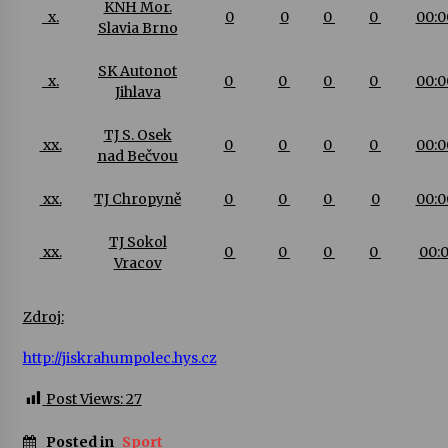
KNH Mor.
x.
0
0
0
0
00:
Slavia Brno
SK Autonot
x.
0
0
0
0
00:
Jihlava
TJ S. Osek
xx.
0
0
0
0
00:
nad Bečvou
xx.
TJ Chropyně
0
0
0
0
00:
TJ Sokol
xx.
0
0
0
0
00:
Vracov
Zdroj:
http://jiskrahumpolec.hys.cz
Post Views:
27
Posted in
Sport