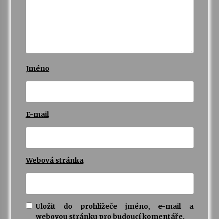
Jméno
E-mail
Webová stránka
Uložit do prohlížeče jméno, e-mail a
webovou stránku pro budoucí komentáře.