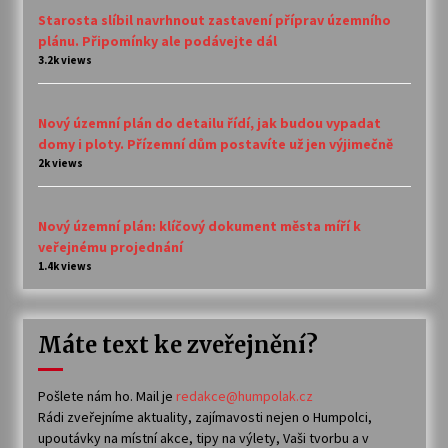
Starosta slíbil navrhnout zastavení příprav územního
plánu. Připomínky ale podávejte dál
3.2k views
Nový územní plán do detailu řídí, jak budou vypadat
domy i ploty. Přízemní dům postavíte už jen výjimečně
2k views
Nový územní plán: klíčový dokument města míří k
veřejnému projednání
1.4k views
Máte text ke zveřejnění?
Pošlete nám ho. Mail je
redakce@humpolak.cz
Rádi zveřejníme aktuality, zajímavosti nejen o Humpolci,
upoutávky na místní akce, tipy na výlety, Vaši tvorbu a v