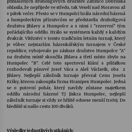
přihlášených druholigových družstev. Zatímco Dobruška
ohlasila, že nepřijede ve středu, tak Veselí nad Moravou až
Votavžatský ploty
v pátek večer. Přesto se v Humpolci hrála národní házená
23. 7. 2026
a humpoleckým příznivcům se představila druholigová
družstva Jihlavy a Humpolce a s nimi i "rezervní" tým
pořádajícího oddílu. Hrálo se systémem každý s každým
dvakrát. Vítězství v tomto tradičním letním turnaji, který
Letní koncerty ve Stromovce: Rufus Miller
je vůbec nejstarším házenkářským turnajem v České
22. 7. 2026
republice, vybojovalo po zásluze družstvo Humpolce "A"
na druhém místě skončila Jihlava a třetí místo zbylo na
Humpolec "B". Celé toto sportovní klání s píšťalkou
Vysočinka
rozhodovali pánové Josef Váca a Aleš Václavik, oba z
17. 7. 2026
Jihlavy. Nejlepší záložník turnaje převzal Cenu Josefa
Kršky, kterou zakoupila firma Hranipex Humpolec. Jedná
se o putovní pohár, který navždy zůstane majetkem
Ozvěny prázdnin
oddílu národní házené TJ Jiskra Humpolec, nejlepší
14. 7. 2026
záložník turnaje si vždy ze hřiště odnese menší trofej. Do
hlediště si našlo cestu 100 diváků.
Za kulturou kousek za Humpolec. V Želivě ožije
odkaz Josefa Čapka
Výsledky jednotlivých utkáních:
13. 7. 2026