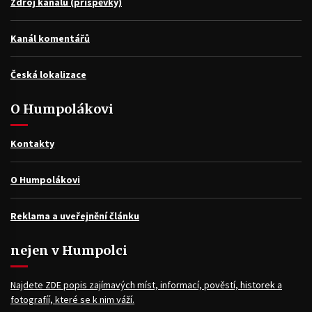
Zdroj kanálů (příspěvky)
Kanál komentářů
Česká lokalizace
O Humpolákovi
Kontakty
O Humpolákovi
Reklama a uveřejnění článku
nejen v Humpolci
Najdete ZDE popis zajímavých míst, informací, pověstí, historek a
fotografíí, které se k nim váží.