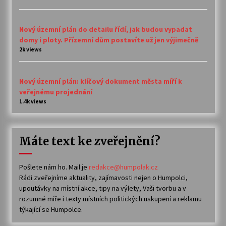
Nový územní plán do detailu řídí, jak budou vypadat
domy i ploty. Přízemní dům postavíte už jen výjimečně
2k views
Nový územní plán: klíčový dokument města míří k
veřejnému projednání
1.4k views
Máte text ke zveřejnění?
Pošlete nám ho. Mail je
redakce@humpolak.cz
Rádi zveřejníme aktuality, zajímavosti nejen o Humpolci,
upoutávky na místní akce, tipy na výlety, Vaši tvorbu a v
rozumné míře i texty místních politických uskupení a reklamu
týkající se Humpolce.