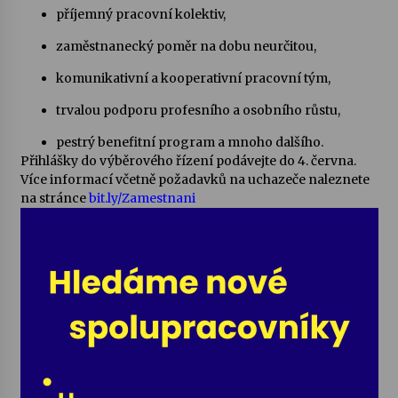
příjemný pracovní kolektiv,
Votavžatský ploty
zaměstnanecký poměr na dobu neurčitou,
23. 7. 2026
komunikativní a kooperativní pracovní tým,
trvalou podporu profesního a osobního růstu,
Letní koncerty ve Stromovce: Rufus Miller
22. 7. 2026
pestrý benefitní program a mnoho dalšího.
Přihlášky do výběrového řízení podávejte do 4. června.
Více informací včetně požadavků na uchazeče naleznete
na stránce
bit.ly/Zamestnani
Vysočinka
17. 7. 2026
Ozvěny prázdnin
14. 7. 2026
Za kulturou kousek za Humpolec. V Želivě ožije
odkaz Josefa Čapka
13. 7. 2026