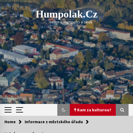
Skip
to
Humpolak.cz
content
. . . . . nejen o Humpolci a okolí
Kam za kulturou?
Home
Informace z městského úřadu
Kam za kulturou?