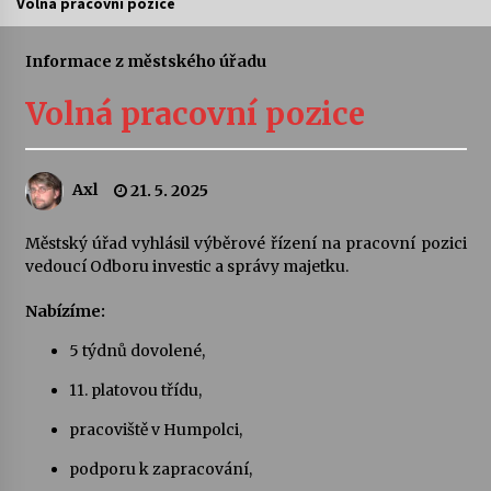
Volná pracovní pozice
Letní koncerty ve Stromovce: Ars Camerata a
Sukuba Ensemble
Informace z městského úřadu
4. 8. 2026
Volná pracovní pozice
Vernisáž výstavy Josefíny Duškové: Stávám se
kapkou
30. 7. 2026
Axl
21. 5. 2025
Veselí muzikanti
Městský úřad vyhlásil výběrové řízení na pracovní pozici
30. 7. 2026
vedoucí Odboru investic a správy majetku.
Nabízíme:
Pozvánka na integrační festival Quijotova
5 týdnů dovolené,
šedesátka: 28. 7.–1. 8. 2026
28. 7. 2026
11. platovou třídu,
pracoviště v Humpolci,
Letní koncerty ve Stromovce: Kolchoz a
Jenakaši
podporu k zapracování,
28. 7. 2026