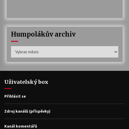
Humpolákův archiv
Humpolákův
archiv
Uživatelský box
Přihlásit se
Zdroj kanálů (příspěvky)
Kanál komentářů