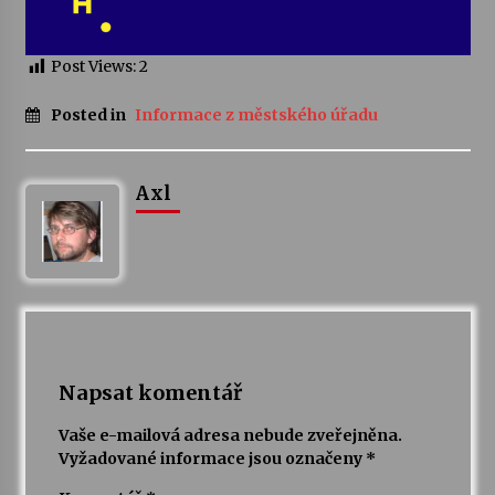
Varhanní recitál Michala Novenka v Klášteře
Post Views:
2
Želiv
3. 7. 2026
Posted in
Informace z městského úřadu
Petr Adamec – Malovaný svět
30. 6. 2026
Axl
Napsat komentář
Vaše e-mailová adresa nebude zveřejněna.
Vyžadované informace jsou označeny
*