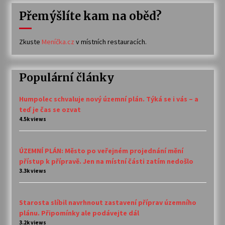
Přemýšlíte kam na oběd?
Zkuste
Meníčka.cz
v místních restauracích.
Populární články
Humpolec schvaluje nový územní plán. Týká se i vás – a
teď je čas se ozvat
4.5k views
ÚZEMNÍ PLÁN: Město po veřejném projednání mění
přístup k přípravě. Jen na místní části zatím nedošlo
3.3k views
Starosta slíbil navrhnout zastavení příprav územního
plánu. Připomínky ale podávejte dál
3.2k views