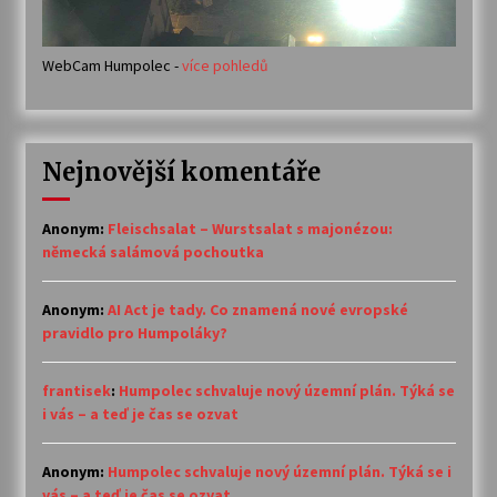
WebCam Humpolec -
více pohledů
Nejnovější komentáře
Anonym
:
Fleischsalat – Wurstsalat s majonézou:
německá salámová pochoutka
Anonym
:
AI Act je tady. Co znamená nové evropské
pravidlo pro Humpoláky?
frantisek
:
Humpolec schvaluje nový územní plán. Týká se
i vás – a teď je čas se ozvat
Anonym
:
Humpolec schvaluje nový územní plán. Týká se i
vás – a teď je čas se ozvat