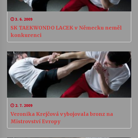
3. 6. 2009
SK TAEKWONDO LACEK v Německu neměl
konkurenci
2. 7. 2009
Veronika Krejčová vybojovala bronz na
Mistrovství Evropy