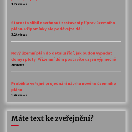
3.2k views
Starosta slíbil navrhnout zastavení příprav územního
plánu. Připomínky ale podávejte dál
3.2k views
Nový územní plán do detailu řídí, jak budou vypadat
domy i ploty. Přízemní dům postavíte už jen výjimečně
2k views
Proběhlo veřejné projednání návrhu nového územního
plánu
1.4k views
Máte text ke zveřejnění?