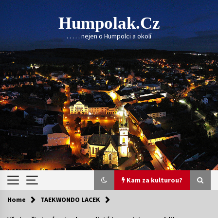
Skip
to
Humpolak.cz
content
. . . . . nejen o Humpolci a okolí
Kam za kulturou?
Home
TAEKWONDO LACEK
Kam za kulturou?