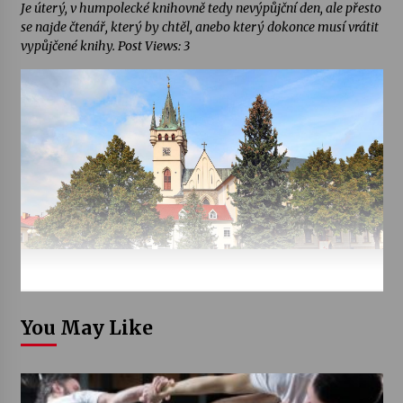
Je úterý, v humpolecké knihovně tedy nevýpůjční den, ale přesto
se najde čtenář, který by chtěl, anebo který dokonce musí vrátit
vypůjčené knihy. Post Views: 3
You May Like