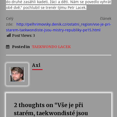
do druhé zasáhli kadeti, žáci a děti. Nám se povedlo vyhrát
obě dvě," pochlubil se trenér týmu Petr Lacek.
Votavžatský ploty
23. 7. 2026
Celý článek
zde:
http://pelhrimovsky.denik.cz/ostatni_region/vse-je-pri-
starem-taekwondiste-jsou-mistry-republiky-pe15.html
Letní koncerty ve Stromovce: Rufus Miller
Post Views:
3
22. 7. 2026
Posted in
TAEKWONDO LACEK
Vysočinka
17. 7. 2026
Axl
Ozvěny prázdnin
14. 7. 2026
2 thoughts on “
Vše je při
Za kulturou kousek za Humpolec. V Želivě ožije
odkaz Josefa Čapka
starém, taekwondisté jsou
13. 7. 2026