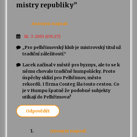
mistry republiky
”
Varhanní recitál Michala Novenka v Klášteře
Želiv
Anonym
napsal:
3. 7. 2026
16. 7. 2015 (09:27)
Petr Adamec – Malovaný svět
„Pro pelhřimovský klub je mistrovský titul už
30. 6. 2026
tradiční záležitostí.“
Lacek začínal v městě pro byznys, ale to se k
němu chovalo tradičně humpolácky. Proto
úspěchy sklízí pro Pelhřimov, město
rekordů. I firma Conteg šla touto cestou. Co
je v Humpu špatně že podobné subjekty
utíkají do Pelhřimova?
Odpovědět
Anonym
napsal: