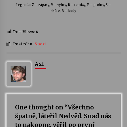
Legenda: Z – zápasy, V – výhry, R – remízy, P – prohry, S –
skóre, B – body
Post Views:
4
Posted in
Sport
Axl
One thought on “
Všechno
špatně, láteřil Nedvěd. Snad nás
to nakopne, věřil po první