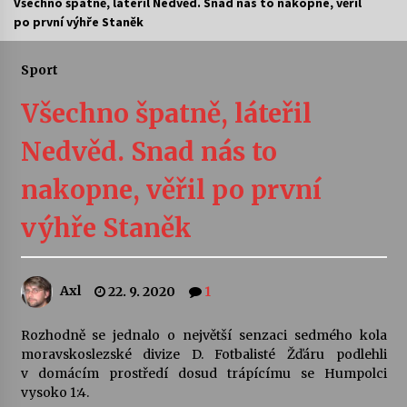
Všechno špatně, láteřil Nedvěd. Snad nás to nakopne, věřil
po první výhře Staněk
Letní koncerty ve Stromovce: Ars Camerata a
Sukuba Ensemble
4. 8. 2026
Sport
Všechno špatně, láteřil
Vernisáž výstavy Josefíny Duškové: Stávám se
kapkou
Nedvěd. Snad nás to
30. 7. 2026
nakopne, věřil po první
Veselí muzikanti
30. 7. 2026
výhře Staněk
Pozvánka na integrační festival Quijotova
Axl
22. 9. 2020
1
šedesátka: 28. 7.–1. 8. 2026
28. 7. 2026
Rozhodně se jednalo o největší senzaci sedmého kola
moravskoslezské divize D. Fotbalisté Žďáru podlehli
Letní koncerty ve Stromovce: Kolchoz a
v domácím prostředí dosud trápícímu se Humpolci
Jenakaši
vysoko 1:4.
28. 7. 2026