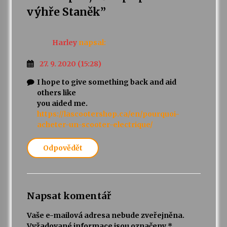
výhře Staněk
”
Harley
napsal:
27. 9. 2020 (15:28)
I hope to give something back and aid
others like
you aided me.
https://lascootershop.ca/en/pourquoi-
acheter-un-scooter-electrique/
Odpovědět
Napsat komentář
Vaše e-mailová adresa nebude zveřejněna.
Vyžadované informace jsou označeny
*