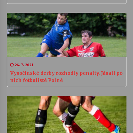
26. 7. 2021
Vysočinské derby rozhodly penalty. Jásali po
nich fotbalisté Polné