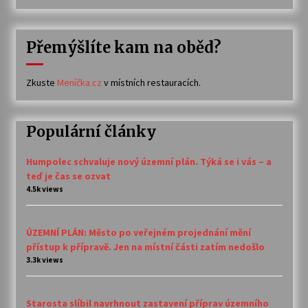
Přemýšlíte kam na oběd?
Zkuste
Meníčka.cz
v místních restauracích.
Populární články
Humpolec schvaluje nový územní plán. Týká se i vás – a
teď je čas se ozvat
4.5k views
ÚZEMNÍ PLÁN: Město po veřejném projednání mění
přístup k přípravě. Jen na místní části zatím nedošlo
3.3k views
Starosta slíbil navrhnout zastavení příprav územního