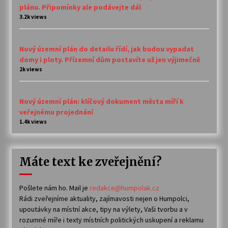
plánu. Připomínky ale podávejte dál
3.2k views
Nový územní plán do detailu řídí, jak budou vypadat
domy i ploty. Přízemní dům postavíte už jen výjimečně
2k views
Nový územní plán: klíčový dokument města míří k
veřejnému projednání
1.4k views
Máte text ke zveřejnění?
Pošlete nám ho. Mail je
redakce@humpolak.cz
Rádi zveřejníme aktuality, zajímavosti nejen o Humpolci,
upoutávky na místní akce, tipy na výlety, Vaši tvorbu a v
rozumné míře i texty místních politických uskupení a reklamu