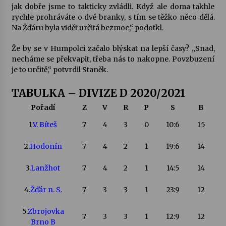
jak dobře jsme to takticky zvládli. Když ale doma takhle
rychle prohráváte o dvě branky, s tím se těžko něco dělá.
Na Žďáru byla vidět určitá bezmoc,“ podotkl.
Že by se v Humpolci začalo blýskat na lepší časy? „Snad,
necháme se překvapit, třeba nás to nakopne. Povzbuzení
je to určitě,“ potvrdil Staněk.
TABULKA – DIVIZE D 2020/2021
Pořadí
Z
V
R
P
S
B
1.
V. Bíteš
7
4
3
0
10:6
15
2.
Hodonín
7
4
2
1
19:6
14
3.
Lanžhot
7
4
2
1
14:5
14
4.
Žďár n. S.
7
3
3
1
23:9
12
5.
Zbrojovka
7
3
3
1
12:9
12
Brno B