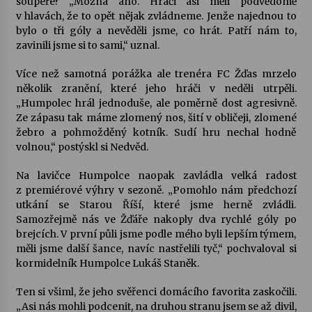
soupeře? „Možná ano. Hráči asi měli podvědomě
v hlavách, že to opět nějak zvládneme. Jenže najednou to
bylo o tři góly a nevěděli jsme, co hrát. Patří nám to,
zavinili jsme si to sami,“ uznal.
Více než samotná porážka ale trenéra FC Žďas mrzelo
několik zranění, které jeho hráči v neděli utrpěli.
„Humpolec hrál jednoduše, ale poměrně dost agresivně.
Ze zápasu tak máme zlomený nos, šití v obličeji, zlomené
žebro a pohmožděný kotník. Sudí hru nechal hodně
volnou,“ postýskl si Nedvěd.
Na lavičce Humpolce naopak zavládla velká radost
z premiérové výhry v sezoně. „Pomohlo nám předchozí
utkání se Starou Říší, které jsme herně zvládli.
Samozřejmě nás ve Žďáře nakoply dva rychlé góly po
brejcích. V první půli jsme podle mého byli lepším týmem,
měli jsme další šance, navíc nastřelili tyč,“ pochvaloval si
kormidelník Humpolce Lukáš Staněk.
Ten si všiml, že jeho svěřenci domácího favorita zaskočili.
„Asi nás mohli podcenit, na druhou stranu jsem se až divil,