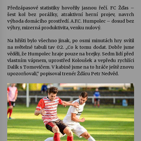
Předzápasové statistiky hovořily jasnou řečí. FC Žďas –
Votavžatský ploty
šest kol bez porážky, atraktivní herní projev, navrch
23. 7. 2026
výhoda domácího prostředí. A.F.C. Humpolec – dosud bez
výhry, mizerná produktivita, venku nulový.
Na hřišti bylo všechno jinak, po osmi minutách hry svítil
Letní koncerty ve Stromovce: Rufus Miller
na světelné tabuli tav 0:2. „Co k tomu dodat. Dobře jsme
22. 7. 2026
věděli, že Humpolec hraje pouze na brejky. Sedm lidí před
vlastním vápnem, uprostřed Koloušek a vepředu rychlíci
Dalík s Tomovičem. V kabině jsme na to hráče ještě znovu
Vysočinka
upozorňovali,“ popisoval trenér Žďáru Petr Nedvěd.
17. 7. 2026
Ozvěny prázdnin
14. 7. 2026
Za kulturou kousek za Humpolec. V Želivě ožije
odkaz Josefa Čapka
13. 7. 2026