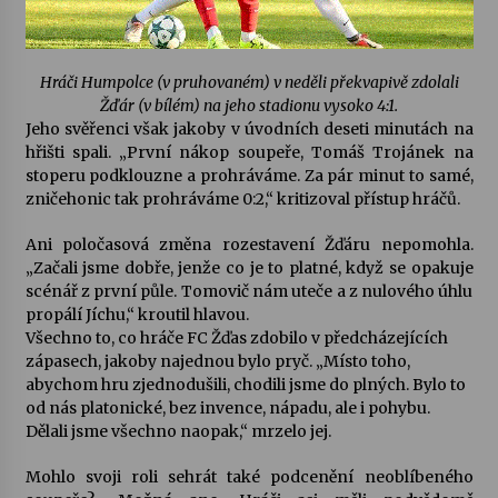
Varhanní recitál Michala Novenka v Klášteře
Želiv
Hráči Humpolce (v pruhovaném) v neděli překvapivě zdolali
3. 7. 2026
Žďár (v bílém) na jeho stadionu vysoko 4:1.
Jeho svěřenci však jakoby v úvodních deseti minutách na
hřišti spali. „První nákop soupeře, Tomáš Trojánek na
Petr Adamec – Malovaný svět
stoperu podklouzne a prohráváme. Za pár minut to samé,
30. 6. 2026
zničehonic tak prohráváme 0:2,“ kritizoval přístup hráčů.
Ani poločasová změna rozestavení Žďáru nepomohla.
„Začali jsme dobře, jenže co je to platné, když se opakuje
scénář z první půle. Tomovič nám uteče a z nulového úhlu
propálí Jíchu,“ kroutil hlavou.
Všechno to, co hráče FC Žďas zdobilo v předcházejících
zápasech, jakoby najednou bylo pryč. „Místo toho,
abychom hru zjednodušili, chodili jsme do plných. Bylo to
od nás platonické, bez invence, nápadu, ale i pohybu.
Dělali jsme všechno naopak,“ mrzelo jej.
Mohlo svoji roli sehrát také podcenění neoblíbeného