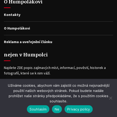
O Humpolákovi
Kontakty
O Humpolákovi
Reklama a uveřejnění článku
nejen v Humpolci
Najdete ZDE popis zajímavých míst, informací, pověstí, historek a
fotografíí, které se k nim váží.
Užíváme cookies, abychom vám zajistili co možná nejsnadnější
Facebook
použití našich webových stránek. Pokud budete nadále
prohlížet naše stránky předpokládáme, že s použitím cookies
souhlasíte.
Souhlasím
Ne
Privacy policy
WP2Social Auto Publish
Powered By :
XYZScripts.com