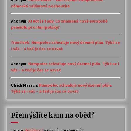
německá salámová pochoutka
Anonym
:
AI Act je tady. Co znamená nové evropské
pravidlo pro Humpoláky?
frantisek
:
Humpolec schvaluje nový územní plán. Týká se
i vás – a teď je čas se ozvat
Anonym
:
Humpolec schvaluje nový územní plán. Týká se i
vás – a teď je čas se ozvat
Ulrich Marsch
:
Humpolec schvaluje nový územní plán.
Týká se i vás – a teď je čas se ozvat
Přemýšlíte kam na oběd?
Zkuste
Meníčka.cz
v místních restauracích.