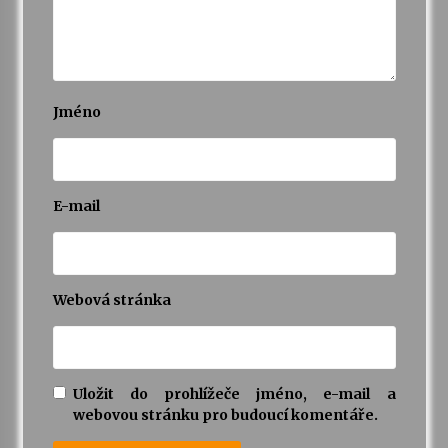
Jméno
E-mail
Webová stránka
Uložit do prohlížeče jméno, e-mail a
webovou stránku pro budoucí komentáře.