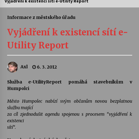
Vyjádření k existencí sítí e-Utility Report
Letní koncerty ve Stromovce: Ars Camerata a
Sukuba Ensemble
Informace z městského úřadu
4. 8. 2026
Vyjádření k existencí sítí e-
Vernisáž výstavy Josefíny Duškové: Stávám se
Utility Report
kapkou
30. 7. 2026
Axl
6. 3. 2012
Veselí muzikanti
30. 7. 2026
Služba e-UtilityReport pomáhá stavebníkům v
Humpolci
Pozvánka na integrační festival Quijotova
šedesátka: 28. 7.–1. 8. 2026
Město Humpolec nabízí svým občanům novou bezplatnou
28. 7. 2026
službu mající
za cíl zjednodušit agendu spojenou s procesem “vyjádření k
existenci
Letní koncerty ve Stromovce: Kolchoz a
sítí“.
Jenakaši
28. 7. 2026