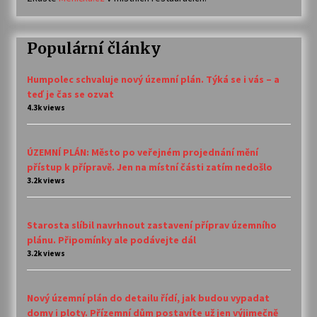
Populární články
Humpolec schvaluje nový územní plán. Týká se i vás – a
teď je čas se ozvat
4.3k views
ÚZEMNÍ PLÁN: Město po veřejném projednání mění
přístup k přípravě. Jen na místní části zatím nedošlo
3.2k views
Starosta slíbil navrhnout zastavení příprav územního
plánu. Připomínky ale podávejte dál
3.2k views
Nový územní plán do detailu řídí, jak budou vypadat
domy i ploty. Přízemní dům postavíte už jen výjimečně