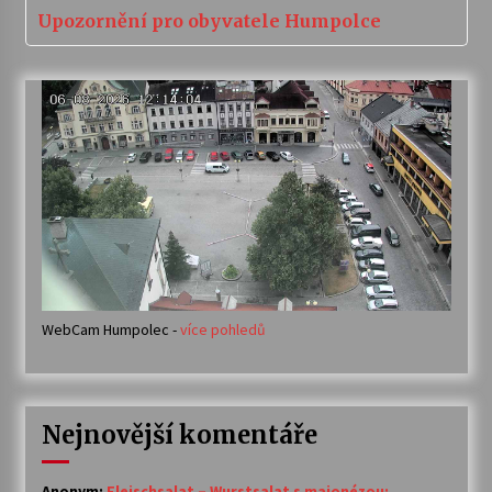
Upozornění pro obyvatele Humpolce
WebCam Humpolec -
více pohledů
Nejnovější komentáře
Anonym
:
Fleischsalat – Wurstsalat s majonézou: