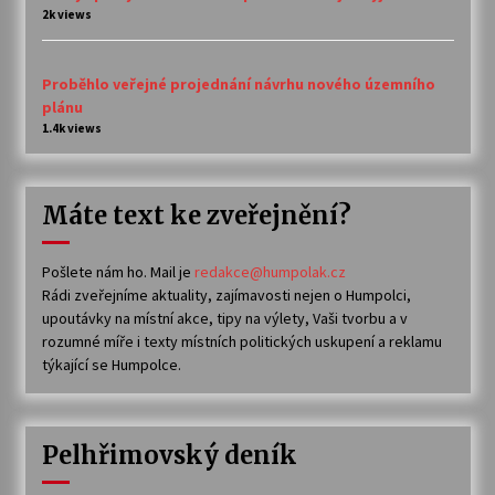
2k views
Proběhlo veřejné projednání návrhu nového územního
plánu
1.4k views
Máte text ke zveřejnění?
Pošlete nám ho. Mail je
redakce@humpolak.cz
Rádi zveřejníme aktuality, zajímavosti nejen o Humpolci,
upoutávky na místní akce, tipy na výlety, Vaši tvorbu a v
rozumné míře i texty místních politických uskupení a reklamu
týkající se Humpolce.
Pelhřimovský deník