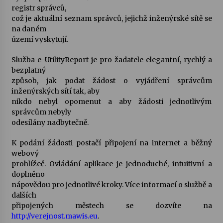
registr správců,
což je aktuální seznam správců, jejichž inženýrské sítě se
Varhanní recitál Michala Novenka v Klášteře
na daném
Želiv
území vyskytují.
3. 7. 2026
Služba e-UtilityReport je pro žadatele elegantní, rychlý a
bezplatný
Petr Adamec – Malovaný svět
způsob, jak podat žádost o vyjádření správcům
30. 6. 2026
inženýrských sítí tak, aby
nikdo nebyl opomenut a aby žádosti jednotlivým
správcům nebyly
odesílány nadbytečně.
K podání žádosti postačí připojení na internet a běžný
webový
prohlížeč. Ovládání aplikace je jednoduché, intuitivní a
doplněno
nápovědou pro jednotlivé kroky. Více informací o službě a
dalších
připojených městech se dozvíte na
http://verejnost.mawis.eu
.