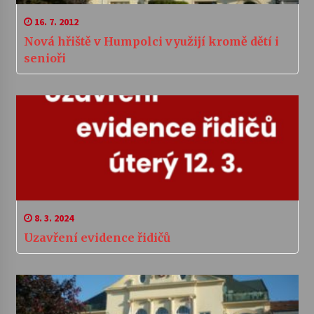
16. 7. 2012
Nová hřiště v Humpolci využijí kromě dětí i
senioři
8. 3. 2024
Uzavření evidence řidičů