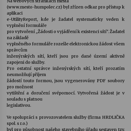
Na webových stránkách města
(www.mesto-humpolec.cz) byl zřízen odkaz pro přístup k
Votavžatský ploty
aplikaci
23. 7. 2026
e-UtilityReport, kde je žadatel systematicky veden k
vyplnění formuláře
pro vytvoření „Žádosti o vyjádření k existenci sítí“. Žadatel
na základě
Letní koncerty ve Stromovce: Rufus Miller
vyplněného formuláře rozešle elektronickou žádost všem
22. 7. 2026
správcům
inženýrských sítí, kteří jsou pro dané území aktivně
zapojeni do služby.
Vysočinka
Pro ostatní správce inženýrských sítí, kteří prozatím
17. 7. 2026
neumožňují příjem
žádostí touto formou, jsou vygenerovány PDF soubory
pro možnost
Ozvěny prázdnin
vytištění a doručení svépomocí. Vytvořená žádost je v
14. 7. 2026
souladu s platnou
legislativou.
Ve spolupráci s provozovatelem služby (firma HRDLIČKA
Za kulturou kousek za Humpolec. V Želivě ožije
spol. s r.o.)
odkaz Josefa Čapka
byl pro působnost našeho stavebního úřadu sestaven tzv.
13. 7. 2026