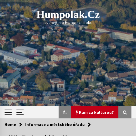
Skip
to
Humpolak.cz
content
. . . . . nejen o Humpolci a okolí
Kam za kulturou?
Home
Informace z městského úřadu
Kam za kulturou?