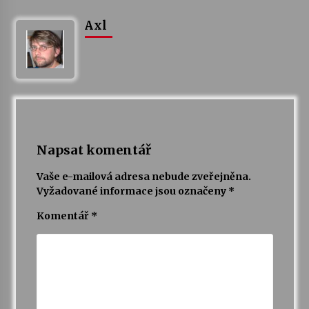
Axl
Napsat komentář
Vaše e-mailová adresa nebude zveřejněna.
Vyžadované informace jsou označeny
*
Komentář
*