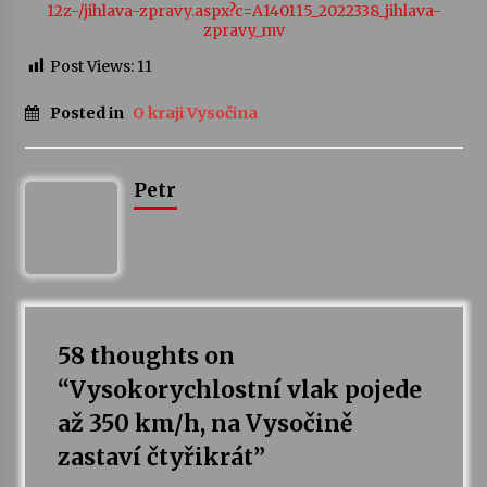
12z-/jihlava-zpravy.aspx?c=A140115_2022338_jihlava-
zpravy_mv
Post Views:
11
Posted in
O kraji Vysočina
Petr
58 thoughts on
“
Vysokorychlostní vlak pojede
až 350 km/h, na Vysočině
zastaví čtyřikrát
”