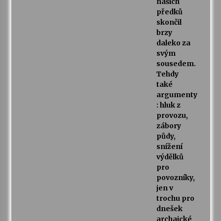
našich
předků
skončil
brzy
daleko za
svým
sousedem.
Tehdy
také
argumenty
: hluk z
provozu,
zábory
půdy,
snížení
výdělků
pro
povozníky,
jen v
trochu pro
dnešek
archaické