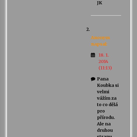
JK
Anonym
napsal:
18. 1.
2014
(11:13)
Pana
Koubka si
velmi
vážím za
to co dělá
pro
přírodu.
Ale na
druhou
stranu