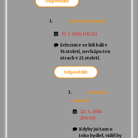
Odpovědět
Anonym
napsal:
17. 1. 2014 (18:22)
železnice se lidi báli v
19.století, nechápu ten
strach v 21.století.
Odpovědět
Anonym
napsal:
22. 5. 2014
(09:33)
Kdyby jsi tam u
toho bydlel, viděl by