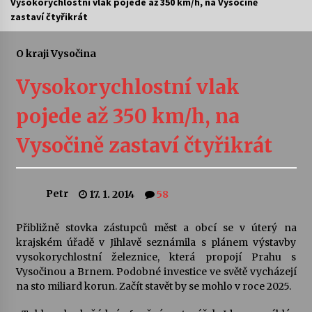
Vysokorychlostní vlak pojede až 350 km/h, na Vysočině
zastaví čtyřikrát
Letní koncerty ve Stromovce: Ars Camerata a
Sukuba Ensemble
4. 8. 2026
O kraji Vysočina
Vysokorychlostní vlak
Vernisáž výstavy Josefíny Duškové: Stávám se
kapkou
pojede až 350 km/h, na
30. 7. 2026
Vysočině zastaví čtyřikrát
Veselí muzikanti
30. 7. 2026
Petr
17. 1. 2014
58
Pozvánka na integrační festival Quijotova
šedesátka: 28. 7.–1. 8. 2026
Přibližně stovka zástupců měst a obcí se v úterý na
28. 7. 2026
krajském úřadě v Jihlavě seznámila s plánem výstavby
vysokorychlostní železnice, která propojí Prahu s
Vysočinou a Brnem. Podobné investice ve světě vycházejí
Letní koncerty ve Stromovce: Kolchoz a
na sto miliard korun. Začít stavět by se mohlo v roce 2025.
Jenakaši
28. 7. 2026