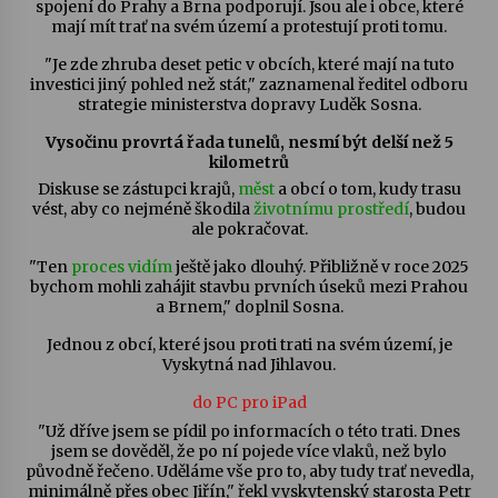
spojení do Prahy a Brna podporují. Jsou ale i obce, které
mají mít trať na svém území a protestují proti tomu.
Varhanní recitál Michala Novenka v Klášteře
"Je zde zhruba deset petic v obcích, které mají na tuto
Želiv
investici jiný pohled než stát," zaznamenal ředitel odboru
3. 7. 2026
strategie ministerstva dopravy Luděk Sosna.
Vysočinu provrtá řada tunelů, nesmí být delší než 5
Petr Adamec – Malovaný svět
kilometrů
30. 6. 2026
Diskuse se zástupci krajů,
měst
a obcí o tom, kudy trasu
vést, aby co nejméně škodila
životnímu prostředí
, budou
ale pokračovat.
"Ten
proces
vidím
ještě jako dlouhý. Přibližně v roce 2025
bychom mohli zahájit stavbu prvních úseků mezi Prahou
a Brnem," doplnil Sosna.
Jednou z obcí, které jsou proti trati na svém území, je
Vyskytná nad Jihlavou.
do PC
pro iPad
"Už dříve jsem se pídil po informacích o této trati. Dnes
jsem se dověděl, že po ní pojede více vlaků, než bylo
původně řečeno. Uděláme vše pro to, aby tudy trať nevedla,
minimálně přes obec Jiřín," řekl vyskytenský starosta Petr