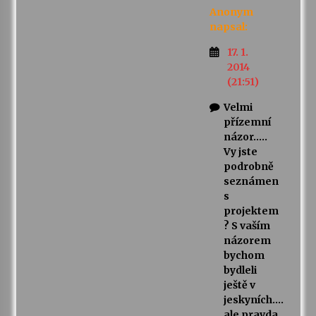
Anonym
napsal:
17. 1.
2014
(21:51)
Velmi
přízemní
názor…..
Vy jste
podrobně
seznámen
s
projektem
? S vaším
názorem
bychom
bydleli
ještě v
jeskyních….
ale pravda