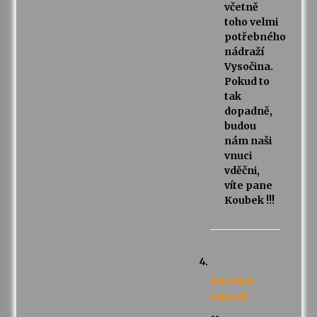
včetně
toho velmi
potřebného
nádraží
Vysočina.
Pokud to
tak
dopadně,
budou
nám naši
vnuci
vděčni,
víte pane
Koubek !!!
Anonym
napsal: