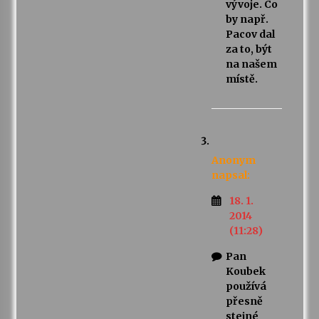
vývoje. Co
by např.
Pacov dal
za to, být
na našem
místě.
Anonym
napsal:
18. 1.
2014
(11:28)
Pan
Koubek
používá
přesně
stejné