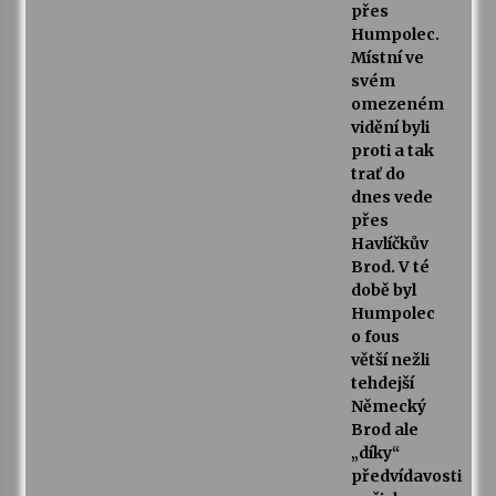
přes
Humpolec.
Místní ve
svém
omezeném
vidění byli
proti a tak
trať do
dnes vede
přes
Havlíčkův
Brod. V té
době byl
Humpolec
o fous
větší nežli
tehdejší
Německý
Brod ale
„díky“
předvídavosti