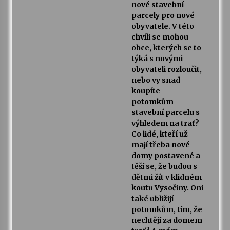
nové stavební
parcely pro nové
obyvatele. V této
chvíli se mohou
obce, kterých se to
týká s novými
obyvateli rozloučit,
nebo vy snad
koupíte
potomkům
stavební parcelu s
výhledem na trať?
Co lidé, kteří už
mají třeba nové
domy postavené a
těší se, že budou s
dětmi žít v klidném
koutu Vysočiny. Oni
také ubližijí
potomkům, tím, že
nechtějí za domem