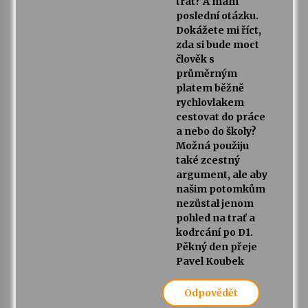
trať? A mám
poslední otázku.
Dokážete mi říct,
zda si bude moct
člověk s
průměrným
platem běžně
rychlovlakem
cestovat do práce
a nebo do školy?
Možná použiju
také zcestný
argument, ale aby
našim potomkům
nezůstal jenom
pohled na trať a
kodrcání po D1.
Pěkný den přeje
Pavel Koubek
Odpovědět