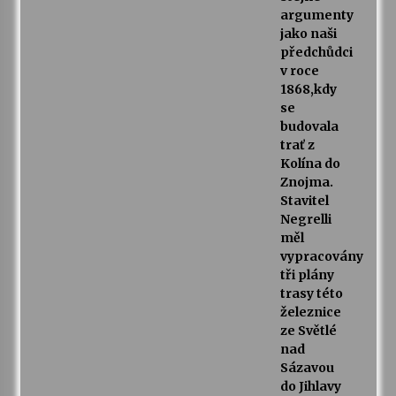
argumenty
jako naši
předchůdci
v roce
1868,kdy
se
budovala
trať z
Kolína do
Znojma.
Stavitel
Negrelli
měl
vypracovány
tři plány
trasy této
železnice
ze Světlé
nad
Sázavou
do Jihlavy