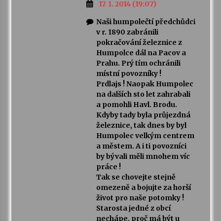
17. 1. 2014 (19:07)
Naši humpolečtí předchůdci
v r. 1890 zabránili
pokračování železnice z
Humpolce dál na Pacov a
Prahu. Prý tím ochránili
místní povozníky !
Prdlajs ! Naopak Humpolec
na dalších sto let zahrabali
a pomohli Havl. Brodu.
Kdyby tady byla průjezdná
železnice, tak dnes by byl
Humpolec velkým centrem
a městem. A i ti povozníci
by bývali měli mnohem víc
práce !
Tak se chovejte stejně
omezeně a bojujte za horší
život pro naše potomky !
Starosta jedné z obcí
nechápe, proč má být u