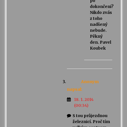
po
dokončení?
Nikdo zvás
z toho
nadšený
nebude.
Pěkný
den. Pavel
Koubek
Anonym
napsal:
18. 1. 2014
(00:34)
S tou průjezdnou
železnicí. Proč tím