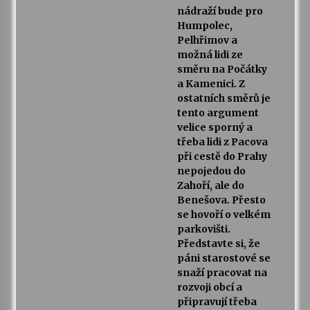
nádraží bude pro
Humpolec,
Pelhřimov a
možná lidi ze
směru na Počátky
a Kamenici. Z
ostatních směrů je
tento argument
velice sporný a
třeba lidi z Pacova
při cestě do Prahy
nepojedou do
Zahoří, ale do
Benešova. Přesto
se hovoří o velkém
parkovišti.
Představte si, že
páni starostové se
snaží pracovat na
rozvoji obcí a
připravují třeba