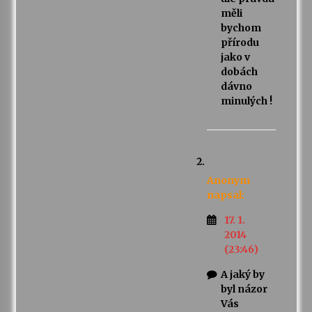
měli
bychom
přírodu
jako v
dobách
dávno
minulých !
Anonym
napsal:
17. 1.
2014
(23:46)
A jaký by
byl názor
Vás