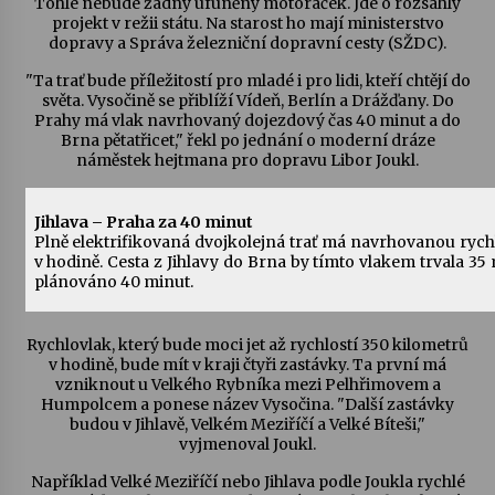
Tohle nebude žádný ufuněný motoráček. Jde o rozsáhlý
projekt v režii státu. Na starost ho mají ministerstvo
dopravy a Správa železniční dopravní cesty (SŽDC).
Votavžatský ploty
23. 7. 2026
"Ta trať bude příležitostí pro mladé i pro lidi, kteří chtějí do
světa. Vysočině se přiblíží Vídeň, Berlín a Drážďany. Do
Prahy má vlak navrhovaný dojezdový čas 40 minut a do
Brna pětatřicet," řekl po jednání o moderní dráze
Letní koncerty ve Stromovce: Rufus Miller
náměstek hejtmana pro dopravu Libor Joukl.
22. 7. 2026
Jihlava – Praha za 40 minut
Plně elektrifikovaná dvojkolejná trať má navrhovanou rych
Vysočinka
v hodině. Cesta z Jihlavy do Brna by tímto vlakem trvala 35
17. 7. 2026
plánováno 40 minut.
Rychlovlak, který bude moci jet až rychlostí 350 kilometrů
Ozvěny prázdnin
v hodině, bude mít v kraji čtyři zastávky. Ta první má
14. 7. 2026
vzniknout u Velkého Rybníka mezi Pelhřimovem a
Humpolcem a ponese název Vysočina. "Další zastávky
budou v Jihlavě, Velkém Meziříčí a Velké Bíteši,"
vyjmenoval Joukl.
Za kulturou kousek za Humpolec. V Želivě ožije
odkaz Josefa Čapka
Například Velké Meziříčí nebo Jihlava podle Joukla rychlé
13. 7. 2026