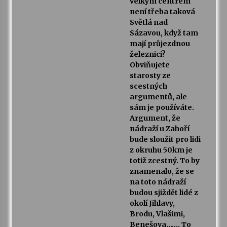
velkým centrem
není třeba taková
Světlá nad
Sázavou, když tam
mají průjezdnou
železnici?
Obviňujete
starosty ze
scestných
argumentů, ale
sám je používáte.
Argument, že
nádraží u Zahoří
bude sloužit pro lidi
z okruhu 50km je
totiž zcestný. To by
znamenalo, že se
na toto nádraží
budou sjiždět lidé z
okolí Jihlavy,
Brodu, Vlašimi,
Benešova……. To