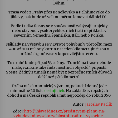
Böhm.
Trasa vede z Prahy přes Benešovsko a Pelhřimovsko do
Jihlavy, pak bude už velkou měrou lemovat dálnici D1.
Podle Luďka Sosny se v současnosti zabývají projekty
nebo stavbou vysokorychlostních tratí například i v
severním Německu, Španělsku, Itálii nebo Polsku.
Náklady na výstavbu se v Evropě pohybují v přepočtu mezi
400 až 700 miliony korun na jeden kilometr. Jiné jsou v
nížinách, jiné zase v kopcovitějším terénu.
To druhé bude případ Vysočiny. "Tunelů na trase nebude
málo, vznikne také řada mostních objektů," připustil
Sosna. Žádný z tunelů nemá být z bezpečnostních důvodů
delší než pět kilometrů.
Dráha má ekonomický význam, pokud jí denně jede
minimálně 20 tisíc
cestujících
. Na základě evropských
dohod ji má Česká republika mít nejpozději do roku 2050.
Autor:
Jaroslav Paclík
Zdroj:
http://jihlava.idnes.cz/predstaveni-planu-na-
vybudovani-vysokorychlostni-trati-na-vysocine-