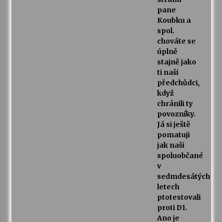
pane
Koubku a
spol.
chováte se
úplně
stajně jako
ti naši
předchůdci,
když
chránili ty
povozníky.
Já si ještě
pomatuji
jak naši
spoluobčané
v
sedmdesátých
letech
ptotestovali
proti D1.
Ano je