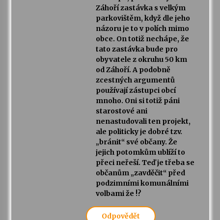
Záhoří zastávka s velkým
parkovištěm, když dle jeho
názoru je to v polích mimo
obce. On totiž nechápe, že
tato zastávka bude pro
obyvatele z okruhu 50 km
od Záhoří. A podobně
zcestných argumentů
používají zástupci obcí
mnoho. Oni si totiž páni
starostové ani
nenastudovali ten projekt,
ale politicky je dobré tzv.
„bránit“ své občany. Že
jejich potomkům ublíží to
přeci neřeší. Teď je třeba se
občanům „zavděčit“ před
podzimními komunálními
volbami že !?
Odpovědět