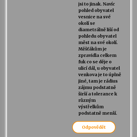
jsi to jinak. Navíc
pohled obyvatel
vesnice na své
okolí se
diametrálně liší od
pohledu obyvatel
měst na své okolí.
Měšťákům je
zpravidla celkem
fuk co se děje o
ulicí dál, u obyvatel
venkova je to úplně
jiné, tam je rádius
zájmu podstatně
širší a tolerance k
různým
výstřelkům
podstatně menší.
Odpovědět