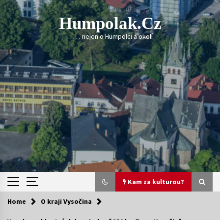
Skip
to
Humpolak.cz
content
. . . . . nejen o Humpolci a okolí
Kam za kulturou?
Home
O kraji Vysočina
Kam za kulturou?