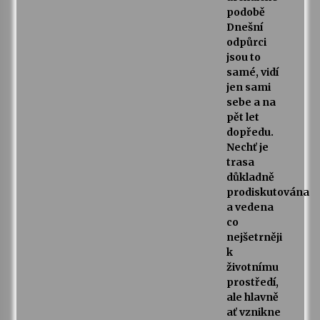
podobě
Dnešní
odpůrci
jsou to
samé, vidí
jen sami
sebe a na
pět let
dopředu.
Nechť je
trasa
důkladně
prodiskutována
a vedena
co
nejšetrněji
k
životnímu
prostředí,
ale hlavně
ať vznikne