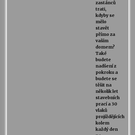
zastánců
trati,
kdyby se
mělo
stavět
přímo za
vaším
domem?
Také
budete
nadšení z
pokroku a
budete se
těšit na
několik let
stavebních
prací a 30
vlaků
projíždějících
kolem
každý den