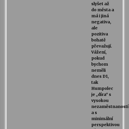
slyšet až
do města a
má i jiná
negativa,
ale
pozitiva
bohatě
převažují.
Vážení,
pokud
bychom
neměli
dnes D1,
tak
Humpolec
je „díra“ s
vysokou
nezaměstnaností
a s
minimální
perspektivou