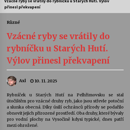
Vzácné ryby se vrátily do rybníčku u Starých Hutí. Výlov
přinesl překvapení
Letní koncerty ve Stromovce: Ars Camerata a
Sukuba Ensemble
4. 8. 2026
Různé
Vzácné ryby se vrátily do
Vernisáž výstavy Josefíny Duškové: Stávám se
kapkou
rybníčku u Starých Hutí.
30. 7. 2026
Výlov přinesl překvapení
Veselí muzikanti
30. 7. 2026
Axl
10. 11. 2025
Pozvánka na integrační festival Quijotova
šedesátka: 28. 7.–1. 8. 2026
Rybníček u Starých Hutí na Pelhřimovsku se stal
28. 7. 2026
útočištěm pro vzácné druhy ryb, jako jsou střevle potoční
a slunka obecná. Díky úsilí ochránců přírody se podařilo
obnovit jejich přirozené prostředí. Oba druhy, které bývaly
Letní koncerty ve Stromovce: Kolchoz a
pro vodní plochy na Vysočině kdysi typické, dnes patří
Jenakaši
mezi ohrožené.
28. 7. 2026