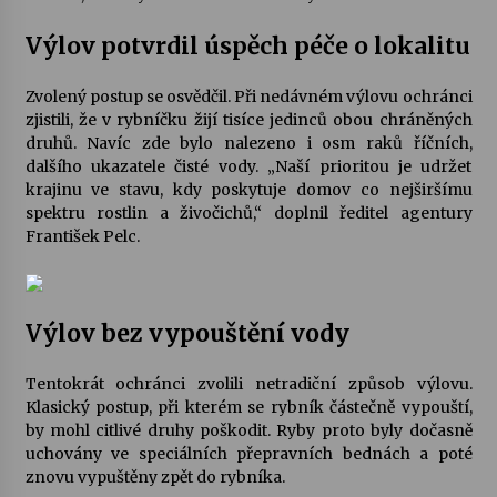
Výlov potvrdil úspěch péče o lokalitu
Varhanní recitál Michala Novenka v Klášteře
Želiv
Zvolený postup se osvědčil. Při nedávném výlovu ochránci
3. 7. 2026
zjistili, že v rybníčku žijí tisíce jedinců obou chráněných
druhů. Navíc zde bylo nalezeno i osm raků říčních,
Petr Adamec – Malovaný svět
dalšího ukazatele čisté vody. „Naší prioritou je udržet
30. 6. 2026
krajinu ve stavu, kdy poskytuje domov co nejširšímu
spektru rostlin a živočichů,“ doplnil ředitel agentury
František Pelc.
Výlov bez vypouštění vody
Tentokrát ochránci zvolili netradiční způsob výlovu.
Klasický postup, při kterém se rybník částečně vypouští,
by mohl citlivé druhy poškodit. Ryby proto byly dočasně
uchovány ve speciálních přepravních bednách a poté
znovu vypuštěny zpět do rybníka.