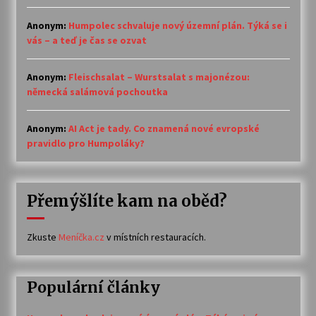
Anonym
:
Humpolec schvaluje nový územní plán. Týká se i
vás – a teď je čas se ozvat
Anonym
:
Fleischsalat – Wurstsalat s majonézou:
německá salámová pochoutka
Anonym
:
AI Act je tady. Co znamená nové evropské
pravidlo pro Humpoláky?
Přemýšlíte kam na oběd?
Zkuste
Meníčka.cz
v místních restauracích.
Populární články