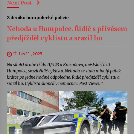
Next Post
Z deníku humpolecké policie
Nehoda u Humpolce. Řidič s přívěsem
předjížděl cyklistu a srazil ho
Út Lis 11 , 2025
Na silnici druhé třídy II/523 u Krasoňova, městské části
Humpolce, srazil řidič cyklistu. Nehoda se stala minulý pátek
krátce po jedné hodině odpoledne. Řidič předjížděl cyklistu a
srazil ho. Cyklista skončil v nemocnici. Post Views: 1