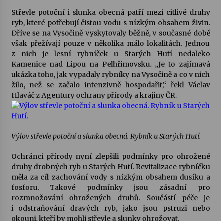
Střevle potoční i slunka obecná patří mezi citlivé druhy
Votavžatský ploty
ryb, které potřebují čistou vodu s nízkým obsahem živin.
23. 7. 2026
Dříve se na Vysočině vyskytovaly běžně, v současné době
však přežívají pouze v několika málo lokalitách. Jednou
z nich je lesní rybníček u Starých Hutí nedaleko
Kamenice nad Lipou na Pelhřimovsku. „Je to zajímavá
Letní koncerty ve Stromovce: Rufus Miller
ukázka toho, jak vypadaly rybníky na Vysočině a co v nich
22. 7. 2026
žilo, než se začalo intenzivně hospodařit,“ řekl Václav
Hlaváč z Agentury ochrany přírody a krajiny ČR.
Vysočinka
17. 7. 2026
Výlov střevle potoční a slunka obecná. Rybník u Starých Hutí.
Ozvěny prázdnin
Ochránci přírody nyní zlepšili podmínky pro ohrožené
14. 7. 2026
druhy drobných ryb u Starých Hutí. Revitalizace rybníčku
měla za cíl zachování vody s nízkým obsahem dusíku a
fosforu. Takové podmínky jsou zásadní pro
rozmnožování ohrožených druhů. Součástí péče je
Za kulturou kousek za Humpolec. V Želivě ožije
i odstraňování dravých ryb, jako jsou pstruzi nebo
odkaz Josefa Čapka
okouni, kteří by mohli střevle a slunky ohrožovat.
13. 7. 2026