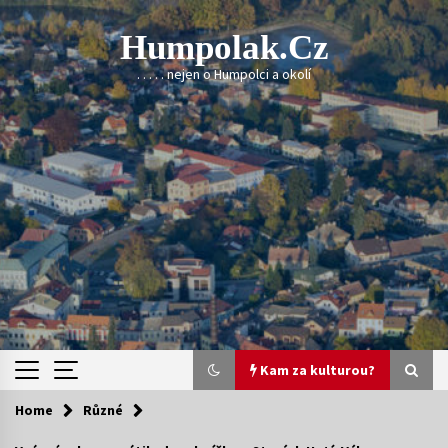
Skip
to
Humpolak.cz
content
. . . . . nejen o Humpolci a okolí
Kam za kulturou?
Home
Různé
Kam za kulturou?