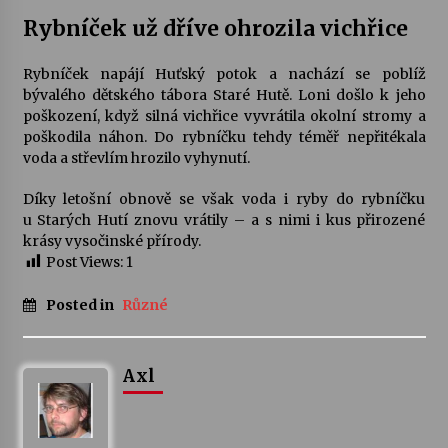
Rybníček už dříve ohrozila vichřice
Rybníček napájí Huťský potok a nachází se poblíž
bývalého dětského tábora Staré Hutě. Loni došlo k jeho
poškození, když silná vichřice vyvrátila okolní stromy a
poškodila náhon. Do rybníčku tehdy téměř nepřitékala
voda a střevlím hrozilo vyhynutí.
Díky letošní obnově se však voda i ryby do rybníčku
u Starých Hutí znovu vrátily – a s nimi i kus přirozené
krásy vysočinské přírody.
Post Views:
1
Posted in
Různé
Axl