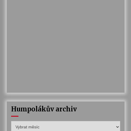
Humpolákův archiv
Humpolákův
archiv