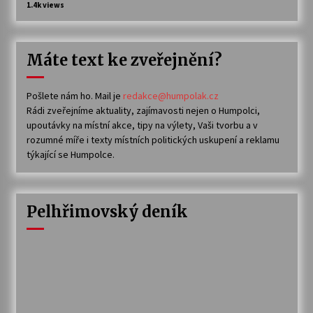
1.4k views
Máte text ke zveřejnění?
Pošlete nám ho. Mail je
redakce@humpolak.cz
Rádi zveřejníme aktuality, zajímavosti nejen o Humpolci,
upoutávky na místní akce, tipy na výlety, Vaši tvorbu a v
rozumné míře i texty místních politických uskupení a reklamu
týkající se Humpolce.
Pelhřimovský deník