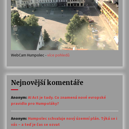
WebCam Humpolec -
více pohledů
Nejnovější komentáře
Anonym
:
AI Act je tady. Co znamená nové evropské
pravidlo pro Humpoláky?
Anonym
:
Humpolec schvaluje nový územní plán. Týká se i
vás – a teď je čas se ozvat