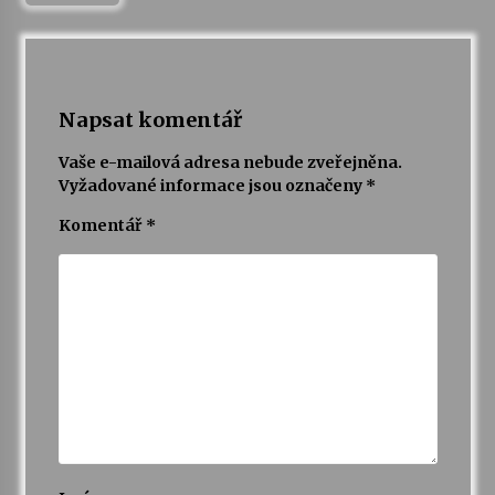
Napsat komentář
Vaše e-mailová adresa nebude zveřejněna.
Vyžadované informace jsou označeny
*
Komentář
*