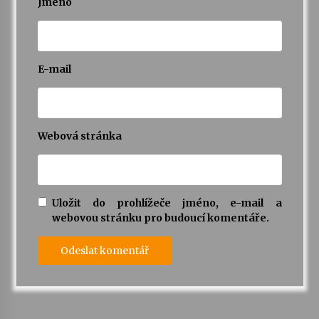
Jméno
E-mail
Webová stránka
Uložit do prohlížeče jméno, e-mail a
webovou stránku pro budoucí komentáře.