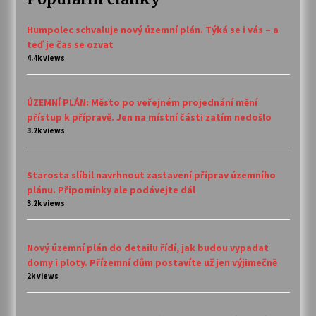
Humpolec schvaluje nový územní plán. Týká se i vás – a
teď je čas se ozvat
4.4k views
ÚZEMNÍ PLÁN: Město po veřejném projednání mění
přístup k přípravě. Jen na místní části zatím nedošlo
3.2k views
Starosta slíbil navrhnout zastavení příprav územního
plánu. Připomínky ale podávejte dál
3.2k views
Nový územní plán do detailu řídí, jak budou vypadat
domy i ploty. Přízemní dům postavíte už jen výjimečně
2k views