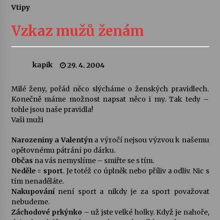
Vtipy
Letní koncerty ve Stromovce: Ars Camerata a
Sukuba Ensemble
Vzkaz mužů ženám
4. 8. 2026
Vernisáž výstavy Josefíny Duškové: Stávám se
kapik
29. 4. 2004
kapkou
30. 7. 2026
Milé ženy, pořád něco slýcháme o ženských pravidlech.
Konečně máme možnost napsat něco i my. Tak tedy –
Veselí muzikanti
tohle jsou naše pravidla!
30. 7. 2026
Vaši muži
Narozeniny a Valentýn
a výročí nejsou výzvou k našemu
opětovnému pátrání po dárku.
Pozvánka na integrační festival Quijotova
šedesátka: 28. 7.–1. 8. 2026
Občas
na vás nemyslíme – smiřte se s tím.
28. 7. 2026
Neděle = sport
. Je totéž co úplněk nebo příliv a odliv. Nic s
tím nenaděláte.
Nakupování
není sport a nikdy je za sport považovat
Letní koncerty ve Stromovce: Kolchoz a
nebudeme.
Jenakaši
Záchodové prkýnko
– už jste velké holky. Když je nahoře,
28. 7. 2026