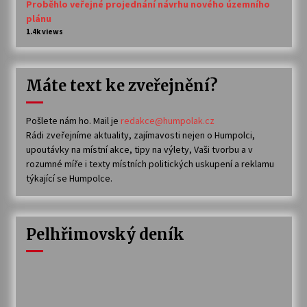
Proběhlo veřejné projednání návrhu nového územního
plánu
1.4k views
Máte text ke zveřejnění?
Pošlete nám ho. Mail je
redakce@humpolak.cz
Rádi zveřejníme aktuality, zajímavosti nejen o Humpolci,
upoutávky na místní akce, tipy na výlety, Vaši tvorbu a v
rozumné míře i texty místních politických uskupení a reklamu
týkající se Humpolce.
Pelhřimovský deník