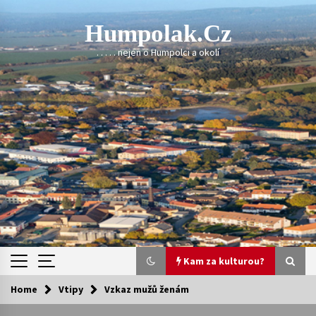
Skip
to
Humpolak.cz
content
. . . . . nejen o Humpolci a okolí
Kam za kulturou?
Home
Vtipy
Vzkaz mužů ženám
Kam za kulturou?