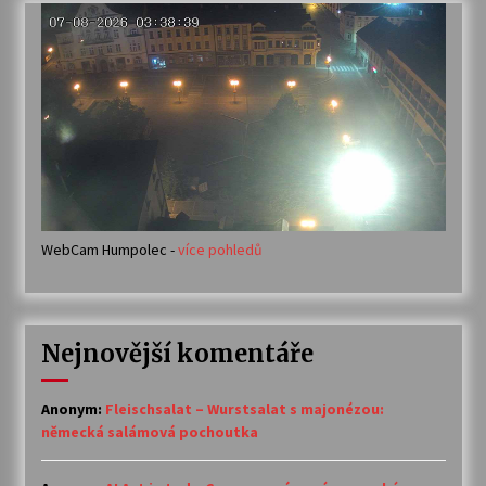
WebCam Humpolec -
více pohledů
Nejnovější komentáře
Anonym
:
Fleischsalat – Wurstsalat s majonézou:
německá salámová pochoutka