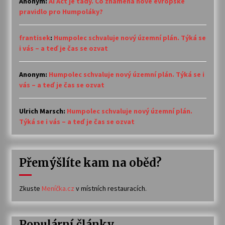
Anonym
:
AI Act je tady. Co znamená nové evropské
pravidlo pro Humpoláky?
frantisek
:
Humpolec schvaluje nový územní plán. Týká se
i vás – a teď je čas se ozvat
Anonym
:
Humpolec schvaluje nový územní plán. Týká se i
vás – a teď je čas se ozvat
Ulrich Marsch
:
Humpolec schvaluje nový územní plán.
Týká se i vás – a teď je čas se ozvat
Přemýšlíte kam na oběd?
Zkuste
Meníčka.cz
v místních restauracích.
Populární články