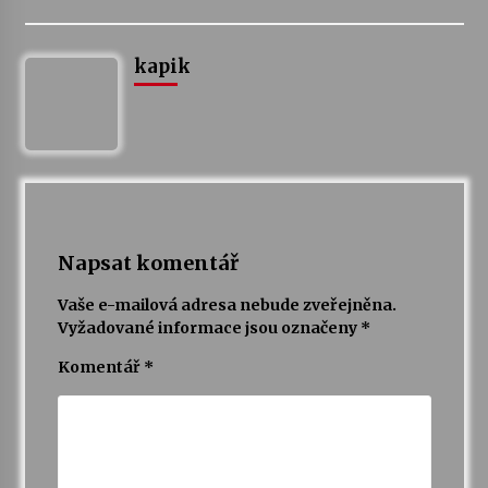
kapik
Napsat komentář
Vaše e-mailová adresa nebude zveřejněna.
Vyžadované informace jsou označeny
*
Komentář
*