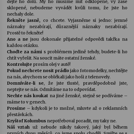
dejte ho dolů. My ho musíme mít odklopené, vy zase
sklopené, nebudeme vyvádět kvůli tomu, že jste ho
Votavžatský ploty
nechaly dole.
23. 7. 2026
Řekněte jasně,
co chcete. Vyjasněme si jedno: jemné
náznaky nezabírají, důraznější náznaky nezabírají.
Prostě to řekněte!
Ano a ne
jsou dokonale přijatelné odpovědi takřka na
Letní koncerty ve Stromovce: Rufus Miller
každou otázku.
22. 7. 2026
Choďte za námi
s problémem jedině tehdy, budete-li ho
chtít vyřešit. Na soucit máte ostatní ženské.
Kontrolujte
prosím olej v autě!
Vysočinka
Pokud nechcete nosit prádlo
jako fotomodelky, nechtějte
17. 7. 2026
na nás, abychom se oblékali jako hoši z telenovely.
Domníváte-li se
, že jste tlusté, pravděpodobně jste,
neptejte se nás. Odmítáme na to odpovídat.
Ozvěny prázdnin
Nechte nás koukat
na jiné ženské, stejně se podíváme –
14. 7. 2026
máme to v genech.
Prosíme
– kdykoli je to možné, mluvte až o reklamních
přestávkách.
Kryštof Kolumbus
nepotřeboval poradit, my taky ne.
Za kulturou kousek za Humpolec. V Želivě ožije
odkaz Josefa Čapka
Náš vztah
už nebude nikdy takový, jaký byl během
13. 7. 2026
prvních dvou měsíců, co jsme spolu chodili. Smiřte se s