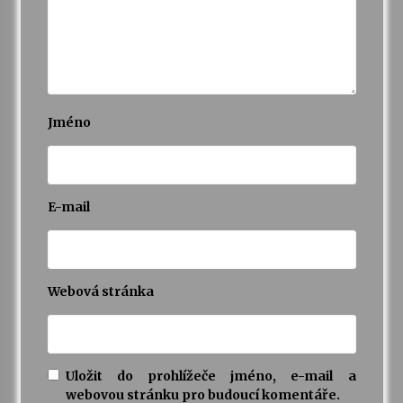
Jméno
E-mail
Webová stránka
Uložit do prohlížeče jméno, e-mail a
webovou stránku pro budoucí komentáře.