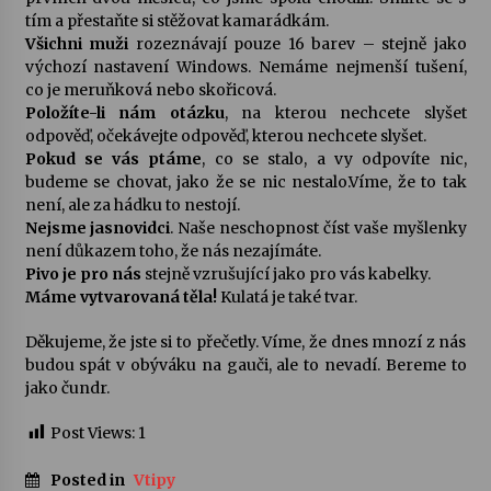
tím a přestaňte si stěžovat kamarádkám.
Všichni muži
rozeznávají pouze 16 barev – stejně jako
Varhanní recitál Michala Novenka v Klášteře
výchozí nastavení Windows. Nemáme nejmenší tušení,
Želiv
co je meruňková nebo skořicová.
3. 7. 2026
Položíte-li nám otázku
, na kterou nechcete slyšet
odpověď, očekávejte odpověď, kterou nechcete slyšet.
Petr Adamec – Malovaný svět
Pokud se vás ptáme
, co se stalo, a vy odpovíte nic,
30. 6. 2026
budeme se chovat, jako že se nic nestalo.Víme, že to tak
není, ale za hádku to nestojí.
Nejsme jasnovidci
. Naše neschopnost číst vaše myšlenky
není důkazem toho, že nás nezajímáte.
Pivo je pro nás
stejně vzrušující jako pro vás kabelky.
Máme vytvarovaná těla!
Kulatá je také tvar.
Děkujeme, že jste si to přečetly. Víme, že dnes mnozí z nás
budou spát v obýváku na gauči, ale to nevadí. Bereme to
jako čundr.
Post Views:
1
Posted in
Vtipy