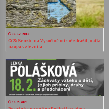
30. 12. 2011
CCS: Benzin na Vysočině mírně zdražil, nafta
naopak zlevnila
10. 2. 2025
Pozvánka na online Rodinář na téma