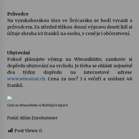
Průvodce
Na vysokohorskou túru ve Švýcarsku se hodí vyrazit s
průvodcem. Za středně těžkou denní výpravu deseti lidí si
účtuje zhruba 40 franků na osobu, v ceně je i občerstvení.
Ubytování
Pokud plánujete výstup na Wiwanihütte, zamluvte si
dopředu ubytování na vrcholu. Je třeba se ohlásit nejméně
dva týdny dopředu na internetové adrese
www.wiwanni.ch
. Cena za noc? I s večeří a snídaní 48
franků.
Cesta na Wiwanihütte ve Walliských Alpách
Poslal: Milan Eisenhammer
Post Views:
0