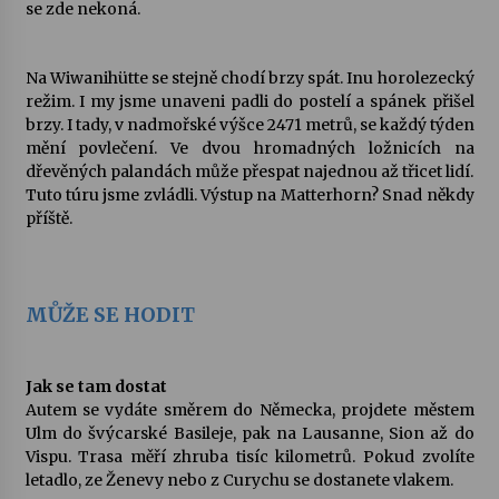
se zde nekoná.
Na Wiwanihütte se stejně chodí brzy spát. Inu horolezecký
režim. I my jsme unaveni padli do postelí a spánek přišel
brzy. I tady, v nadmořské výšce 2471 metrů, se každý týden
mění povlečení. Ve dvou hromadných ložnicích na
dřevěných palandách může přespat najednou až třicet lidí.
Tuto túru jsme zvládli. Výstup na Matterhorn? Snad někdy
příště.
MŮŽE SE HODIT
Jak se tam dostat
Autem se vydáte směrem do Německa, projdete městem
Ulm do švýcarské Basileje, pak na Lausanne, Sion až do
Vispu. Trasa měří zhruba tisíc kilometrů. Pokud zvolíte
letadlo, ze Ženevy nebo z Curychu se dostanete vlakem.