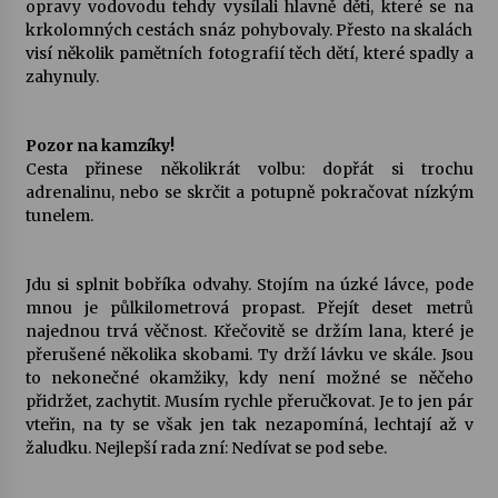
opravy vodovodu tehdy vysílali hlavně děti, které se na
krkolomných cestách snáz pohybovaly. Přesto na skalách
visí několik pamětních fotografií těch dětí, které spadly a
zahynuly.
Pozor na kamzíky!
Cesta přinese několikrát volbu: dopřát si trochu
adrenalinu, nebo se skrčit a potupně pokračovat nízkým
tunelem.
Jdu si splnit bobříka odvahy. Stojím na úzké lávce, pode
mnou je půlkilometrová propast. Přejít deset metrů
najednou trvá věčnost. Křečovitě se držím lana, které je
přerušené několika skobami. Ty drží lávku ve skále. Jsou
to nekonečné okamžiky, kdy není možné se něčeho
přidržet, zachytit. Musím rychle přeručkovat. Je to jen pár
vteřin, na ty se však jen tak nezapomíná, lechtají až v
žaludku. Nejlepší rada zní: Nedívat se pod sebe.