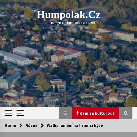
Skip
to
Humpolak.cz
content
. . . . . nejen o Humpolci a okolí
Kam za kulturou?
Home
Různé
Wallis: umění na hranici kýče
Kam za kulturou?