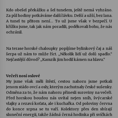
Kdo obešel překážku a šel tunelem, ještě nemá vyhráno.
Za půl hodiny potkáváme další lávku. Delší a užší, bez lana.
A tunel tu přitom není… To už jsme však v bezpečí. U
křížku jsme, tak jak nám poradili, poděkovali bohu, že nás
ochránil.
Na terase horské chaloupky popíjíme bylinkový čaj a náš
šerpa už nám to může říct. „Několik lidí už dolů spadlo.“
Nejčastější důvod? „Kamzík jim hodil kámen na hlavu.“
Večeři nosí oslové
My jsme však měli štěstí, cestou nahoru jsme potkali
jenom stádo ovcí a osly, kterým zachutnaly české sušenky.
Odměna za to, že nám nahoru přinesli suroviny na večeři.
Před horskou boudou nás uvítal nejen sníh, švýcarské
vlajky a rezavá koťata, ale i kuchařka. Od poloviny června
do konce srpna se tu vaří. Kolektory přes den sbírají
sluneční energii, takže žádná černá hodinka při svíčkách