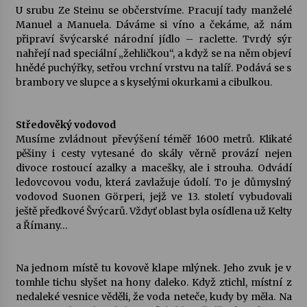
U srubu Ze Steinu se občerstvíme. Pracují tady manželé
Manuel a Manuela. Dáváme si víno a čekáme, až nám
Varhanní recitál Michala Novenka v Klášteře
připraví švýcarské národní jídlo – raclette. Tvrdý sýr
Želiv
nahřejí nad speciální „žehličkou“, a když se na něm objeví
3. 7. 2026
hnědé puchýřky, setřou vrchní vrstvu na talíř. Podává se s
brambory ve slupce a s kyselými okurkami a cibulkou.
Petr Adamec – Malovaný svět
30. 6. 2026
Středověký vodovod
Musíme zvládnout převýšení téměř 1600 metrů. Klikaté
pěšiny i cesty vytesané do skály věrně provází nejen
divoce rostoucí azalky a macešky, ale i strouha. Odvádí
ledovcovou vodu, která zavlažuje údolí. To je důmyslný
vodovod Suonen Görperi, jejž ve 13. století vybudovali
ještě předkové Švýcarů. Vždyť oblast byla osídlena už Kelty
a Římany…
Na jednom místě tu kovově klape mlýnek. Jeho zvuk je v
tomhle tichu slyšet na hony daleko. Když ztichl, místní z
nedaleké vesnice věděli, že voda neteče, kudy by měla. Na