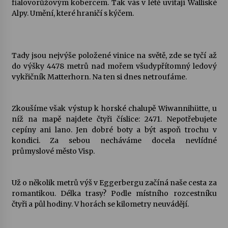
fialovorůžovým kobercem. Tak vás v létě uvítají Walliské
Alpy. Umění, které hraničí s kýčem.
Votavžatský ploty
23. 7. 2026
Tady jsou nejvýše položené vinice na světě, zde se tyčí až
do výšky 4478 metrů nad mořem všudypřítomný ledový
Letní koncerty ve Stromovce: Rufus Miller
vykřičník Matterhorn. Na ten si dnes netroufáme.
22. 7. 2026
Zkoušíme však výstup k horské chalupě Wiwannihütte, u
Vysočinka
níž na mapě najdete čtyři číslice: 2471. Nepotřebujete
17. 7. 2026
cepíny ani lano. Jen dobré boty a být aspoň trochu v
kondici. Za sebou necháváme docela nevlídné
průmyslové město Visp.
Ozvěny prázdnin
14. 7. 2026
Už o několik metrů výš v Eggerbergu začíná naše cesta za
romantikou. Délka trasy? Podle místního rozcestníku
čtyři a půl hodiny. V horách se kilometry neuvádějí.
Za kulturou kousek za Humpolec. V Želivě ožije
odkaz Josefa Čapka
13. 7. 2026