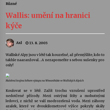
Různé
Letní koncerty ve Stromovce: Ars Camerata a
Sukuba Ensemble
Wallis: umění na hranici
4. 8. 2026
kýče
Vernisáž výstavy Josefíny Duškové: Stávám se
kapkou
30. 7. 2026
Axl
13. 8. 2003
Veselí muzikanti
Walliské Alpy jsou v létě tak kouzelné, až přemýšlíte, kdo to
30. 7. 2026
takhle naaranžoval…A nezapomeňte s sebou sušenky pro
osly!
Pozvánka na integrační festival Quijotova
šedesátka: 28. 7.–1. 8. 2026
Malebná krajina během výstupu na Wiwanihütte ve Walliských Alpách
28. 7. 2026
Koulovat se v létě. Zažít trochu vzrušení uprostřed
nedotčené přírody. Mezi ostrými štíty a mohutnými
Letní koncerty ve Stromovce: Kolchoz a
ledovci, z nichž se valí modrozelená voda. Mezi záhony
Jenakaši
azalek, které ve dvoukilometrové výšce pokryly skály
28. 7. 2026