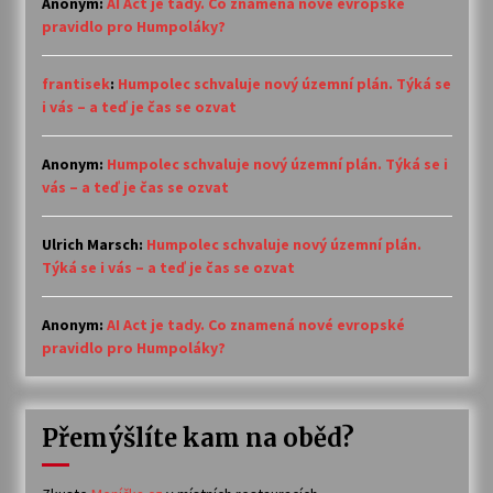
Anonym
:
AI Act je tady. Co znamená nové evropské
pravidlo pro Humpoláky?
frantisek
:
Humpolec schvaluje nový územní plán. Týká se
i vás – a teď je čas se ozvat
Anonym
:
Humpolec schvaluje nový územní plán. Týká se i
vás – a teď je čas se ozvat
Ulrich Marsch
:
Humpolec schvaluje nový územní plán.
Týká se i vás – a teď je čas se ozvat
Anonym
:
AI Act je tady. Co znamená nové evropské
pravidlo pro Humpoláky?
Přemýšlíte kam na oběd?