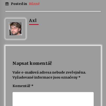
Posted in
Různé
Axl
Napsat komentář
Vaše e-mailová adresa nebude zveřejněna.
Vyžadované informace jsou označeny
*
Komentář
*