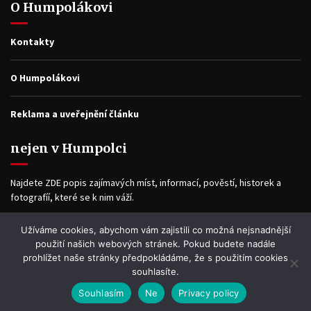
O Humpolákovi
Kontakty
O Humpolákovi
Reklama a uveřejnění článku
nejen v Humpolci
Najdete ZDE popis zajímavých míst, informací, pověstí, historek a
fotografíí, které se k nim váží.
Užíváme cookies, abychom vám zajistili co možná nejsnadnější
Facebook
použití našich webových stránek. Pokud budete nadále
prohlížet naše stránky předpokládáme, že s použitím cookies
souhlasíte.
Souhlasím
Ne
Privacy policy
WP2Social Auto Publish
Powered By :
XYZScripts.com