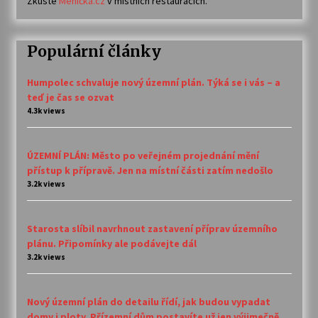
Zkuste
Meníčka.cz
v místních restauracích.
Populární články
Humpolec schvaluje nový územní plán. Týká se i vás – a
teď je čas se ozvat
4.3k views
ÚZEMNÍ PLÁN: Město po veřejném projednání mění
přístup k přípravě. Jen na místní části zatím nedošlo
3.2k views
Starosta slíbil navrhnout zastavení příprav územního
plánu. Připomínky ale podávejte dál
3.2k views
Nový územní plán do detailu řídí, jak budou vypadat
domy i ploty. Přízemní dům postavíte už jen výjimečně