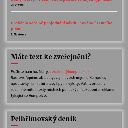
2k views
Proběhlo veřejné projednání návrhu nového územního
plánu
1.4k views
Máte text ke zveřejnění?
Pošlete nám ho. Mail je
redakce@humpolak.cz
Rádi zveřejníme aktuality, zajímavosti nejen o Humpolci,
upoutávky na místní akce, tipy na výlety, Vaši tvorbu a v
rozumné míře i texty místních politických uskupení a reklamu
týkající se Humpolce.
Pelhřimovský deník