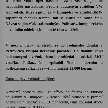
Do něho vnikli opět násilím, ovšem zase se jim ho
nepodařilo nastartovat. Proto s odcizeným vozidlem VW
Votavžatský ploty
Golf odjeli. Když zjistili, že v Humpolci ve vozidle BMW
23. 7. 2026
zapomněli mobilní telefon, tak se vrátili na místo činu.
Návrat se jim však stal osudným. Policisté z humpoleckého
obvodního oddělení je na místě činu zadrželi.
Letní koncerty ve Stromovce: Rufus Miller
22. 7. 2026
V noci z úterý na středu se do rodinného domku v
Petrovicích vloupal neznámý pachatel. Do domku vnikl
Vysočinka
balkónovými dveřmi, domek prohledal a odcizil AKU
17. 7. 2026
vrtačku. Poškozenému způsobil škodu odcizením a
poškozením zařízení ve výši minimálně 33.000 korun.
Ozvěny prázdnin
Zpravodajství z minulého týdne:
14. 7. 2026
Neznámý pachatel vnikl ze středy na čtvrtek do budovy
polikliniky v Humpolci. Z rehabilitační ordinace v přízemí
Za kulturou kousek za Humpolec. V Želivě ožije
odkaz Josefa Čapka
odcizil stolní počítač s LCD monitorem, čímž způsobil škodu
13. 7. 2026
ve výši nejméně 19.000 korun.