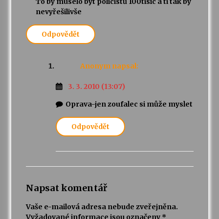
To by muselo být policistů 100tisíc a ti tak by
nevyřešilivše
Odpovědět
Anonym
napsal:
3. 3. 2010 (13:07)
Oprava-jen zoufalec si může myslet
Odpovědět
Napsat komentář
Vaše e-mailová adresa nebude zveřejněna.
Vyžadované informace jsou označeny
*