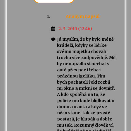
Anonym
napsal:
2. 3. 2010 (12:46)
Já myslím, že by bylo méně
krádeží, kdyby se lidi ke
svému majetku chovali
trochu více zodpovědně. Mě
by nenapadlo si nechat v
autě přes noc třeba i
prázdnou igelitku. Tím
bych pachateli řekl rozbij
mi okno a mrkni se dovnitř.
A kdo spoléhá na to, že
policie mu bude hlídkovat u
domu a u auta a když se
něco stane, tak se prostě
postará, je hlupák a dobře
mu tak. Rozumný člověk ví,