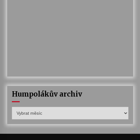
Humpolákův archiv
Humpolákův
archiv