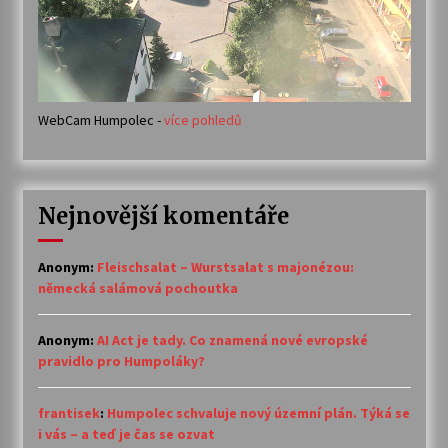
WebCam Humpolec -
více pohledů
Nejnovější komentáře
Anonym
:
Fleischsalat – Wurstsalat s majonézou:
německá salámová pochoutka
Anonym
:
AI Act je tady. Co znamená nové evropské
pravidlo pro Humpoláky?
frantisek
:
Humpolec schvaluje nový územní plán. Týká se
i vás – a teď je čas se ozvat