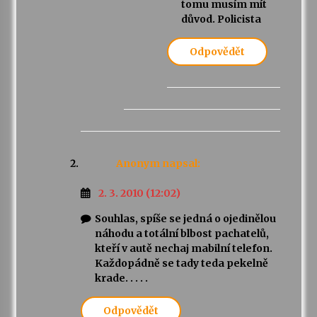
tomu musím mít
důvod. Policista
Odpovědět
Anonym
napsal:
2. 3. 2010 (12:02)
Souhlas, spíše se jedná o ojedinělou
náhodu a totální blbost pachatelů,
kteří v autě nechaj mabilní telefon.
Každopádně se tady teda pekelně
krade. . . . .
Odpovědět