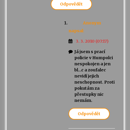
Odpovědět
Anonym
napsal:
3. 3. 2010 (07:17)
Já jsem s prací
policie v Humpolci
nespokojen a jen
bl…c a zoufalec
nevidí jejich
neschopnost. Proti
pokutám za
přestupky nic
nemám.
Odpovědět