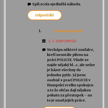
Spíš zcela ojedinělá náhoda.
Odpovědět
Anonym
napsal:
2. 3. 2010 (08:52)
Nechápu některé zoufalce,
kteří neustále plivou na
práci POLICIE. Všude se
najde nějaký bl…c, ale nelze
je házet všechny do
jednoho pytle. Já jsem
osobně s prací POLICIE v
Humpolci vcelku spokojen
a to že občas dají nějakou
pokutu za přestupek – no
to je snad jejich práce.