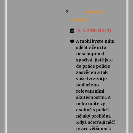
Anonym
napsal:
3. 3. 2010 (12:12)
A mohl byste nám
sdělit v čem ta
neschopnost
spočívá. Jistě jste
do práce policie
zasvěcen a tak
vaše tvrzení je
podloženo
relevantními
skutečnostmi. A
nebo máte vy
osobně s policií
nějaký problém.
Když očerňuji něčí
práci, většinou k