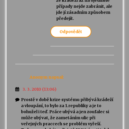
že krádeži až na ojedinělé
případy nejde zabránit, ale
jde jí zásadním způsobem
předejít.
Odpovědět
Anonym
napsal:
3. 3. 2010 (13:06)
Prostě v době krize systému přibývá krádeží
a vloupání, to bylo za 1.republiky a je to
bohužel i teď. Práce ubývá a jen zoufalec si
může ubývat, že zametáním ulic při
veřejných praccech se problém vyřeší.