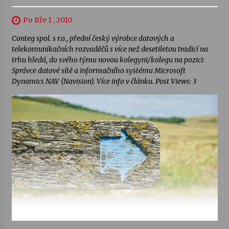
Po Bře 1 , 2010
Conteg spol. s r.o., přední český výrobce datových a
telekomunikačních rozvaděčů s více než desetiletou tradicí na
trhu hledá, do svého týmu novou kolegyni/kolegu na pozici:
Správce datové sítě a informačního systému Microsoft
Dynamics NAV (Navision). Více info v článku. Post Views: 3