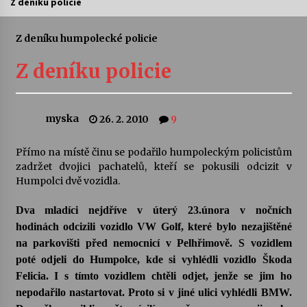
Z deníku policie
Letní koncerty ve Stromovce: Ars Camerata a
Sukuba Ensemble
Z deníku humpolecké policie
4. 8. 2026
Z deníku policie
Vernisáž výstavy Josefíny Duškové: Stávám se
kapkou
30. 7. 2026
myska
26. 2. 2010
9
Veselí muzikanti
Přímo na místě činu se podařilo humpoleckým policistům
30. 7. 2026
zadržet dvojici pachatelů, kteří se pokusili odcizit v
Humpolci dvě vozidla.
Dva mladíci nejdříve v úterý 23.února v nočních
Pozvánka na integrační festival Quijotova
šedesátka: 28. 7.–1. 8. 2026
hodinách odcizili vozidlo VW Golf, které bylo nezajištěné
28. 7. 2026
na parkovišti před nemocnicí v Pelhřimově. S vozidlem
poté odjeli do Humpolce, kde si vyhlédli vozidlo Škoda
Letní koncerty ve Stromovce: Kolchoz a
Felicia. I s tímto vozidlem chtěli odjet, jenže se jim ho
Jenakaši
nepodařilo nastartovat. Proto si v jiné ulici vyhlédli BMW.
28. 7. 2026