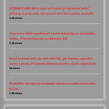
ÚZEMNÍ PLÁN: Město po veřejném projednání mění
přístup k přípravě. Jen na místní části zatím nedošlo
3.3k views
Starosta slíbil navrhnout zastavení příprav územního
plánu. Připomínky ale podávejte dál
3.2k views
Nový územní plán do detailu řídí, jak budou vypadat
domy i ploty. Přízemní dům postavíte už jen výjimečně
2k views
Proběhlo veřejné projednání návrhu nového územního
plánu
1.4k views