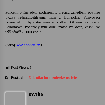
Varhanní recitál Michala Novenka v Klášteře
Policejní orgán sdělil podezření z přečinu zanedbání povinné
Želiv
výživy sedmatřicetiletému muži z Humpolce. Vyživovací
3. 7. 2026
povinnost mu byla stanovena rozsudkem Okresního soudu v
Pelhřimově. Podezřelý muž dluží matce své dcery částku ve
výši téměř 75.000 korun.
Petr Adamec – Malovaný svět
30. 6. 2026
(Zdroj:
www.policie.cz
)
Post Views:
3
Posted in
Z deníku humpolecké policie
myska