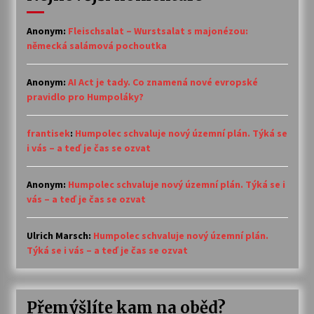
Anonym
:
Fleischsalat – Wurstsalat s majonézou:
německá salámová pochoutka
Anonym
:
AI Act je tady. Co znamená nové evropské
pravidlo pro Humpoláky?
frantisek
:
Humpolec schvaluje nový územní plán. Týká se
i vás – a teď je čas se ozvat
Anonym
:
Humpolec schvaluje nový územní plán. Týká se i
vás – a teď je čas se ozvat
Ulrich Marsch
:
Humpolec schvaluje nový územní plán.
Týká se i vás – a teď je čas se ozvat
Přemýšlíte kam na oběd?