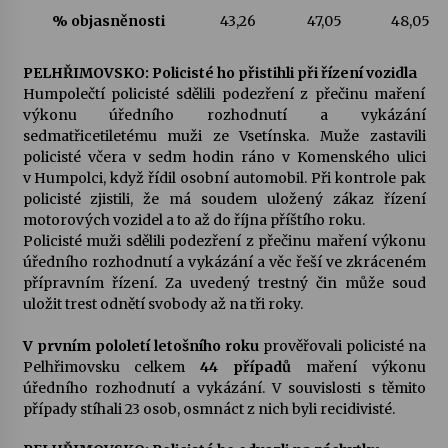
% objasněnosti
43,26
47,05
48,05
PELHŘIMOVSKO: Policisté ho přistihli při řízení vozidla
Humpolečtí policisté sdělili podezření z přečinu maření
výkonu úředního rozhodnutí a vykázání
sedmatřicetiletému muži ze Vsetínska. Muže zastavili
policisté včera v sedm hodin ráno v Komenského ulici
v Humpolci, když řídil osobní automobil. Při kontrole pak
policisté zjistili, že má soudem uložený zákaz řízení
motorových vozidel a to až do října příštího roku.
Policisté muži sdělili podezření z přečinu maření výkonu
úředního rozhodnutí a vykázání a věc řeší ve zkráceném
přípravním řízení. Za uvedený trestný čin může soud
uložit trest odnětí svobody až na tři roky.
V prvním pololetí letošního roku
prověřovali policisté na
Pelhřimovsku celkem
44 případů
maření výkonu
úředního rozhodnutí a vykázání. V souvislosti s těmito
případy stíhali 23 osob, osmnáct z nich byli recidivisté.