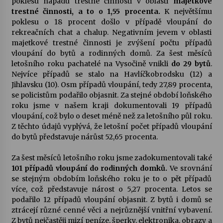
poklesu nápadu trestné činnosti v oblasti
majetkové
trestné činnosti, a to o 1,55 procenta.
K největšímu
poklesu o 18 procent došlo v případě vloupání do
rekreačních chat a chalup. Negativním jevem v oblasti
majetkové trestné činnosti je zvýšení počtu případů
vloupání do bytů a rodinných domů. Za šest měsíců
letošního roku pachatelé na Vysočině vnikli
do 29 bytů
.
Nejvíce případů se stalo na Havlíčkobrodsku (12) a
Jihlavsku (10). Osm případů vloupání, tedy 27,89 procenta,
se policistům podařilo objasnit. Za stejné období loňského
roku jsme v našem kraji dokumentovali 19 případů
vloupání, což bylo o deset méně než za letošního půl roku.
Z těchto údajů vyplývá, že letošní počet případů vloupání
do bytů představuje nárůst 52,65 procenta.
Za šest měsíců letošního roku jsme zadokumentovali také
101 případů vloupání do rodinných domků.
Ve srovnání
se stejným obdobím loňského roku je to o pět případů
více, což představuje nárost o 5,27 procenta. Letos se
podařilo 12 případů vloupání objasnit. Z bytů i domů se
ztrácejí různé cenné věci a nejrůznější vnitřní vybavení.
Z bytů nejčastěji mizí peníze, šperky, elektronika, obrazy a