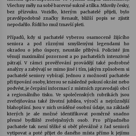
Všechny měly na sobě barevné sukně a tílka. Mluvily česky,
bez přízvuku. Vozidlo, kterým pachatelé přijeli, bylo
Varhanní recitál Michala Novenka v Klášteře
pravděpodobně značky Renault, bližší popis se zjistit
Želiv
nepodařilo. Řídil ho muž tmavší pleti.
3. 7. 2026
Případů, kdy si pachatelé vyberou osamoceně žijícího
Petr Adamec – Malovaný svět
seniora a pod různými smyšlenými legendami ho
30. 6. 2026
okradou o jeho úspory, neustále přibývá. Policisté jim
věnují maximální pozornost a po pachatelích intenzivně
pátrají. V rámci prověřování provádějí také podrobné
analýzy a zabývají se mimo jiné i tím, jakým způsobem si
pachatelé seniory vybírají. Jednou z možností pachatele
při tipování osoby, kterou se následně pokusí okrást nebo
podvést, je čerpání informací z místních zpravodajů obcí
a regionálního tisku. Ve společenských rubrikách jsou
zveřejňována také životní jubilea, výročí a nejrůznější
blahopřání. Jsou v nich uváděné osobní údaje, na základě
kterých je ale možné identifikovat poměrně snadno
přesné bydliště zveřejněných osob. Pro případného
pachatele tak není těžké si oběť převážně z řad seniorů
vytipovat a poté přijet do daného místa přímo k jejímu