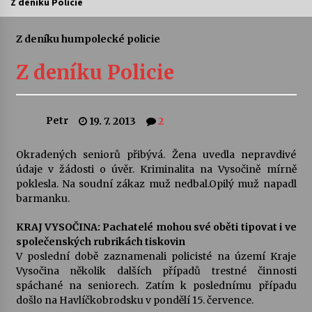
Z deníku Policie
Letní koncerty ve Stromovce: Ars Camerata a
Sukuba Ensemble
Z deníku humpolecké policie
4. 8. 2026
Z deníku Policie
Vernisáž výstavy Josefíny Duškové: Stávám se
kapkou
30. 7. 2026
Petr
19. 7. 2013
2
Veselí muzikanti
Okradených seniorů přibývá. Žena uvedla nepravdivé
30. 7. 2026
údaje v žádosti o úvěr. Kriminalita na Vysočině mírně
poklesla. Na soudní zákaz muž nedbal.Opilý muž napadl
barmanku.
Pozvánka na integrační festival Quijotova
šedesátka: 28. 7.–1. 8. 2026
KRAJ VYSOČINA: Pachatelé mohou své oběti tipovat i ve
28. 7. 2026
společenských rubrikách tiskovin
V poslední době zaznamenali policisté na území Kraje
Vysočina několik dalších případů trestné činnosti
Letní koncerty ve Stromovce: Kolchoz a
spáchané na seniorech. Zatím k poslednímu případu
Jenakaši
došlo na Havlíčkobrodsku v pondělí 15. července.
28. 7. 2026