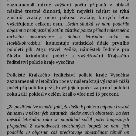
zaznamenali mírné zvýšení počtu případů v oblasti
násilné trestné činnosti, když největší nárůst se týká
zločinů vraždy nebo pokusu vraždy, kterých letos
vyšetřujeme celkem osm. „
Sedm skutků se nám podařilo
objasnit a neobjasněný zatím zůstává pouze případ nalezeného
mrtvého novorozence z dubna letošního roku na
Havlíčkobrodsku,“
komentuje statistické údaje prvního
pololetí plk. Mgr. Pavel Peňáz, náměstek ředitele pro
Službu kriminální policie a vyšetřování Krajského
ředitelství policie kraje Vysočina.
Policisté Krajského ředitelství policie kraje Vysočina
zaznamenali v letošním roce v našem kraji výrazně nižší
počet případů loupeží, když jejich počet za první pololetí
roku 2013 poklesl v celém kraji o více než 15 procent.
„Za pozitivní lze označit fakt, že došlo k poklesu nápadu trestné
činnosti i v některých ostatních sledovaných oblastech. Za šest
měsíců letošního roku se například snížil počet loupežných
přepadení. Z osmadvaceti spáchaných loupeží se nám jich
podařilo 19 objasnit, což představuje objasněnost téměř 68