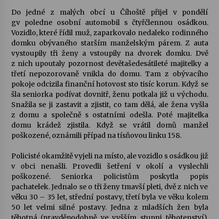
Do jedné z malých obcí u Číhoště přijel v pondělí
Votavžatský ploty
gv poledne osobní automobil s čtyřčlennou osádkou.
23. 7. 2026
Vozidlo, které řídil muž, zaparkovalo nedaleko rodinného
domku obývaného starším manželským párem. Z auta
vystoupily tři ženy a vstoupily na dvorek domku. Dvě
z nich upoutaly pozornost devětašedesátileté majitelky a
Letní koncerty ve Stromovce: Rufus Miller
třetí nepozorovaně vnikla do domu. Tam z obývacího
22. 7. 2026
pokoje odcizila finanční hotovost sto tisíc korun. Když se
šla seniorka podívat dovnitř, ženu potkala již u východu.
Snažila se ji zastavit a zjistit, co tam dělá, ale žena vyšla
Vysočinka
z domu a společně s ostatními odešla. Poté majitelka
17. 7. 2026
domu krádež zjistila. Když se vrátil domů manžel
poškozené, oznámili případ na tísňovou linku 158.
Ozvěny prázdnin
Policisté okamžitě vyjeli na místo, ale vozidlo s osádkou již
14. 7. 2026
v obci nenašli. Provedli šetření v okolí a vyslechli
poškozené. Seniorka policistům poskytla popis
pachatelek. Jednalo se o tři ženy tmavší pleti, dvě z nich ve
věku 30 – 35 let, střední postavy, třetí byla ve věku kolem
Za kulturou kousek za Humpolec. V Želivě ožije
odkaz Josefa Čapka
50 let velmi silné postavy. Jedna z mladších žen byla
13. 7. 2026
těhotná (pravděpodobně ve vyšším stupni těhotenství).