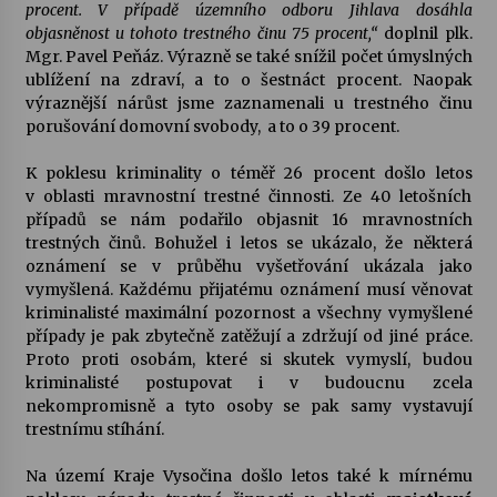
procent. V případě územního odboru Jihlava dosáhla
objasněnost u tohoto trestného činu 75 procent,“
doplnil plk.
Mgr. Pavel Peňáz. Výrazně se také snížil počet úmyslných
ublížení na zdraví, a to o šestnáct procent. Naopak
výraznější nárůst jsme zaznamenali u trestného činu
porušování domovní svobody,
a to o 39 procent.
K poklesu kriminality o téměř 26 procent došlo letos
v oblasti mravnostní trestné činnosti. Ze 40 letošních
případů se nám podařilo objasnit 16 mravnostních
trestných činů. Bohužel i letos se ukázalo, že některá
oznámení se v průběhu vyšetřování ukázala jako
vymyšlená. Každému přijatému oznámení musí věnovat
kriminalisté maximální pozornost a všechny vymyšlené
případy je pak zbytečně zatěžují a zdržují od jiné práce.
Proto proti osobám, které si skutek vymyslí, budou
kriminalisté postupovat i v budoucnu zcela
nekompromisně a tyto osoby se pak samy vystavují
trestnímu stíhání.
Na území Kraje Vysočina došlo letos také k mírnému