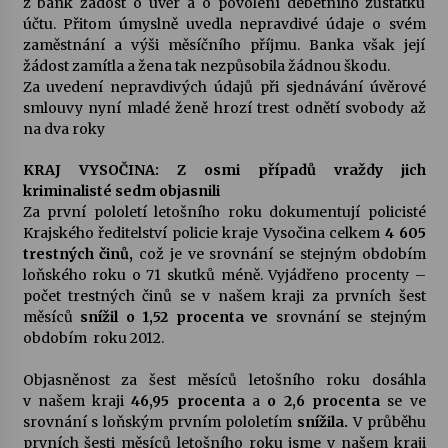
z bank žádost o úvěr a o povolení debetního zůstatku
účtu. Přitom úmyslně uvedla nepravdivé údaje o svém
zaměstnání a výši měsíčního příjmu. Banka však její
žádost zamítla a žena tak nezpůsobila žádnou škodu.
Za uvedení nepravdivých údajů při sjednávání úvěrové
smlouvy nyní mladé ženě hrozí trest odnětí svobody až
na dva roky
KRAJ VYSOČINA: Z osmi případů vraždy jich
kriminalisté sedm objasnili
Za první pololetí letošního roku dokumentují policisté
Krajského ředitelství policie kraje Vysočina celkem
4 605
trestných činů,
což je ve srovnání se stejným obdobím
loňského roku o 71 skutků méně. Vyjádřeno procenty –
počet trestných činů se v našem kraji za prvních šest
měsíců
snížil o 1,52 procenta ve
srovnání se stejným
obdobím roku 2012.
Objasněnost za šest měsíců letošního roku dosáhla
v našem kraji
46,95 procenta
a
o 2,6 procenta
se ve
srovnání s loňským prvním pololetím
snížila.
V průběhu
prvních šesti měsíců letošního roku jsme v našem kraji