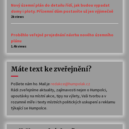
Nový územní plán do detailu řídí, jak budou vypadat
domy i ploty. Přízemní dům postavíte už jen výjimečně
2k views
Proběhlo veřejné projednání návrhu nového územního
plánu
1.4k views
Máte text ke zveřejnění?
Pošlete nám ho. Mail je
redakce@humpolak.cz
Rádi zveřejníme aktuality, zajímavosti nejen o Humpolci,
upoutávky na místní akce, tipy na výlety, Vaši tvorbu a v
rozumné míře i texty místních politických uskupení a reklamu
týkající se Humpolce.