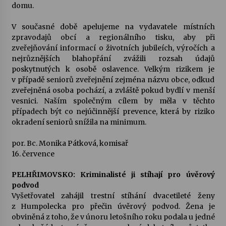
domu.
V současné době apelujeme na vydavatele místních
zpravodajů obcí a regionálního tisku, aby při
zveřejňování informací o životních jubileích, výročích a
nejrůznějších blahopřání zvážili rozsah údajů
poskytnutých k osobě oslavence. Velkým rizikem je
v případě seniorů zveřejnění zejména názvu obce, odkud
zveřejněná osoba pochází, a zvláště pokud bydlí v menší
vesnici. Naším společným cílem by měla v těchto
případech být co nejúčinnější prevence, která by riziko
okradení seniorů snížila na minimum.
por. Bc. Monika Pátková, komisař
16. července
PELHŘIMOVSKO: Kriminalisté ji stíhají pro úvěrový
podvod
Vyšetřovatel zahájil trestní stíhání dvacetileté ženy
z Humpolecka pro přečin úvěrový podvod. Žena je
obviněná z toho, že v únoru letošního roku podala u jedné