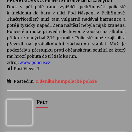
PELHŘIMOVSKO: Policisté ho odvezli na záchytku
Dnes v půl páté ráno vyjížděli pelhřimovští policisté
k incidentu do baru v ulici Pod Náspem v Pelhřimově.
Třiačtyřicetiletý muž tam vulgárně nadával barmance a
poté ji fyzicky napadl. Žena naštěstí nebyla nijak zraněna.
Policisté u muže provedli dechovou zkoušku na alkohol,
při které nadýchal 2,15 promile. Policisté muže zajistili a
převezli na protialkoholní záchytnou stanici. Muž je
podezřelý z přestupku proti občanskému soužití, za který
mu hrozí pokuta do tří tisíc korun.
zdroj:
www.policie.cz
Post Views:
1
Posted in
Z deníku humpolecké policie
Petr