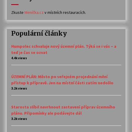
Zkuste
Meníčka.cz
v místních restauracích.
Populární články
Humpolec schvaluje nový územní plán. Týká se i vás – a
teď je čas se ozvat
4.4k views
ÚZEMNÍ PLÁN: Město po veřejném projednání mění
přístup k přípravě. Jen na místní části zatím nedošlo
3.2k views
Starosta slíbil navrhnout zastavení příprav územního
plánu. Připomínky ale podávejte dál
3.2k views