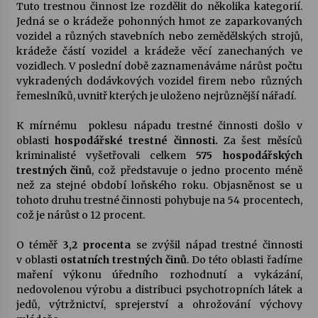
Tuto trestnou činnost lze rozdělit do několika kategorií.
Jedná se o krádeže pohonných hmot ze zaparkovaných
vozidel a různých stavebních nebo zemědělských strojů,
krádeže částí vozidel a krádeže věcí zanechaných ve
vozidlech. V poslední době zaznamenáváme nárůst počtu
vykradených dodávkových vozidel firem nebo různých
řemeslníků, uvnitř kterých je uloženo nejrůznější nářadí.
K mírnému poklesu nápadu trestné činnosti došlo v
oblasti
hospodářské trestné činnosti.
Za šest měsíců
kriminalisté vyšetřovali celkem
575 hospodářských
trestných činů
, což představuje o jedno procento méně
než za stejné období loňského roku. Objasněnost se u
tohoto druhu trestné činnosti pohybuje na 54 procentech,
což je nárůst o 12 procent.
O téměř
3,2 procenta
se zvýšil nápad trestné činnosti
v oblasti
ostatních trestných činů
. Do této oblasti řadíme
maření výkonu úředního rozhodnutí a vykázání,
nedovolenou výrobu a distribuci psychotropních látek a
jedů, výtržnictví, sprejerství a ohrožování výchovy