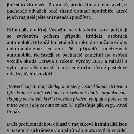
jiné starožitné věci. Z domků, především z novostaveb, si
pachatelé odvážejí také různé domácí spotřebiče, které
jejich majitelé ještě ani nezačali používat.
Kriminalisté v Kraji Vysočina se v letošním roce potýkají
se zvýšeným počtem případů krádeží osobních
automobilů. Od začátku letošního roku do současné doby
dokumentujeme celkem
76 případů
odcizených
automobilů. Nejčastěji se pachatelé zaměřují na osobní
vozidla Škoda Octavia s rokem výroby 2005 a mladší a
vybírají si většinou stříbrné, šedé nebo různé pastelové
odstíny těchto vozidel.
„Největší zájem mají zloději o modely vozidel Škoda Octavia a
tyto krádeže mají většinou na svědomí dobře organizované
skupiny pachatelů, kteří si vozidla předem vytipují a poté se na
místo vracejí aby se auta zmocnili,“
upřesňuje plk. Mgr. Pavel
Peňáz.
Další problematickou oblastí v majetkové kriminalitě jsou
v našem kraji krádeže vloupáním do motorových vozidel.