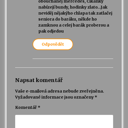
obouchanej mercedes, Cikánky
nabízejí bundy, hodinky zlato…Jak
neviděj nějakýho chlapa tak zatlačej
seniora do baráku, někde ho
zamknou a celej barák proberou a
pak odjedou
Odpovědět
Napsat komentář
Vaše e-mailová adresa nebude zveřejněna.
Vyžadované informace jsou označeny
*
Komentář
*