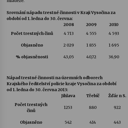
mládeže.
Srovnání nápadu trestné činnosti v Kraji Vysočina za
období od 1. ledna do 30. června:
2008
2009
2010
Počet trestných činů
4 713
4 555
4 593
Objasněno
2 029
1 855
1 695
% objasněnosti
43,05
40,72
36,90
Nápad trestné činnosti na územních odborech
Krajského ředitelství policie kraje Vysočina za období
od 1. ledna do 30. června 2013:
Jihlava
Třebíč
Žďár n S.
Počet trestných
1253
880
922
činů
Objasněno
542
414
443