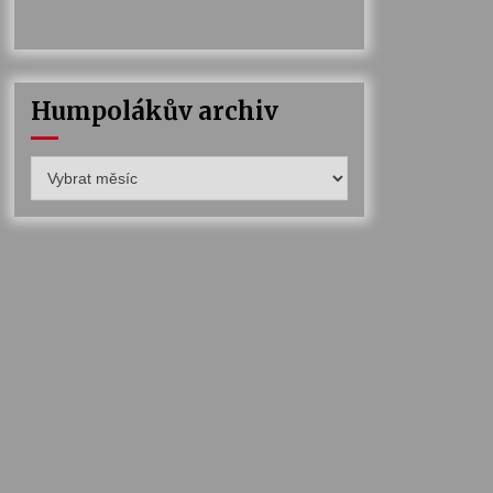
Humpolákův archiv
Humpolákův
archiv