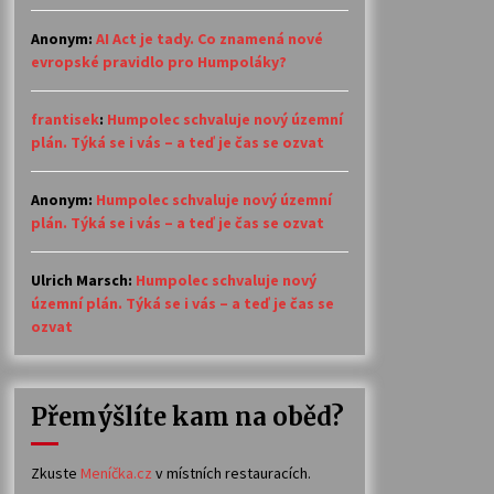
Anonym
:
AI Act je tady. Co znamená nové
evropské pravidlo pro Humpoláky?
frantisek
:
Humpolec schvaluje nový územní
plán. Týká se i vás – a teď je čas se ozvat
Anonym
:
Humpolec schvaluje nový územní
plán. Týká se i vás – a teď je čas se ozvat
Ulrich Marsch
:
Humpolec schvaluje nový
územní plán. Týká se i vás – a teď je čas se
ozvat
Přemýšlíte kam na oběd?
Zkuste
Meníčka.cz
v místních restauracích.