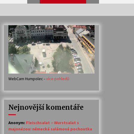
Veselí muzikanti
30. 7. 2026
Votavžatský ploty
23. 7. 2026
WebCam Humpolec -
více pohledů
Ozvěny prázdnin
14. 7. 2026
Nejnovější komentáře
Petr Adamec – Malovaný svět
30. 6. 2026
Anonym
:
Fleischsalat – Wurstsalat s
majonézou: německá salámová pochoutka