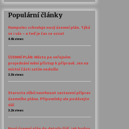
Populární články
Humpolec schvaluje nový územní plán. Týká
se i vás – a teď je čas se ozvat
4.4k views
ÚZEMNÍ PLÁN: Město po veřejném
projednání mění přístup k přípravě. Jen na
místní části zatím nedošlo
3.3k views
Starosta slíbil navrhnout zastavení příprav
územního plánu. Připomínky ale podávejte
dál
3.2k views
Nový územní plán do detailu řídí, jak budou