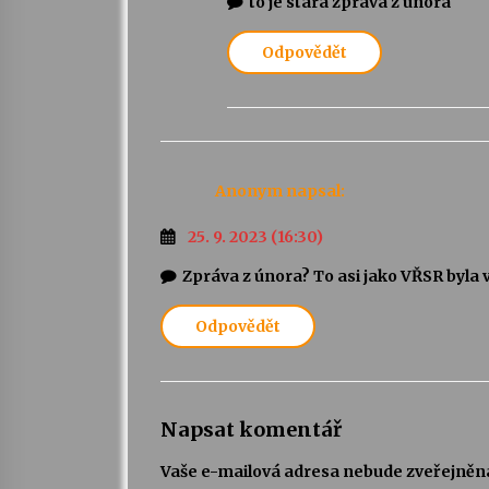
to je stará zpráva z února
Odpovědět
Anonym
napsal:
25. 9. 2023 (16:30)
Zpráva z února? To asi jako VŘSR byla 
Odpovědět
Napsat komentář
Vaše e-mailová adresa nebude zveřejněn