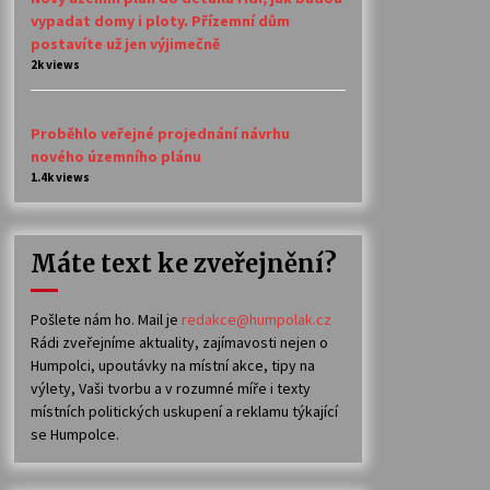
vypadat domy i ploty. Přízemní dům
postavíte už jen výjimečně
2k views
Proběhlo veřejné projednání návrhu
nového územního plánu
1.4k views
Máte text ke zveřejnění?
Pošlete nám ho. Mail je
redakce@humpolak.cz
Rádi zveřejníme aktuality, zajímavosti nejen o
Humpolci, upoutávky na místní akce, tipy na
výlety, Vaši tvorbu a v rozumné míře i texty
místních politických uskupení a reklamu týkající
se Humpolce.