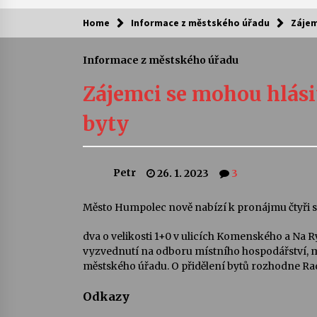
Home
Informace z městského úřadu
Zájem
Kam za kulturou?
Informace z městského úřadu
Letní koncerty ve Stromovce: Ars
Camerata a Sukuba Ensemble
Zájemci se mohou hlási
4. 8. 2026
byty
Pozvánka na integrační festival
Quijotova šedesátka: 28. 7.–1. 8.
2026
Petr
26. 1. 2023
3
28. 7. 2026
Letní koncerty ve Stromovce: Rufu
Město Humpolec nově nabízí k pronájmu čtyři s
Miller
22. 7. 2026
dva o velikosti 1+0 v ulicích Komenského a Na Ryb
vyzvednutí na odboru místního hospodářství, m
městského úřadu. O přidělení bytů rozhodne R
Za kulturou kousek za Humpolec. 
Želivě ožije odkaz Josefa Čapka
Odkazy
13. 7. 2026