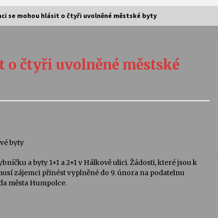
ci se mohou hlásit o čtyři uvolněné městské byty
Vernisáž výstavy Josefíny Duškové:
Stávám se kapkou
t o čtyři uvolněné městské
30. 7. 2026
Letní koncerty ve Stromovce:
Kolchoz a Jenakaši
28. 7. 2026
s
Vysočinka
vé byty
17. 7. 2026
níčku a byty 1+1 a 2+1 v Hálkově ulici. Žádosti, které jsou k
usí zájemci přinést vyplněné do 9. února na podatelnu
ada města Humpolce.
V
Varhanní recitál Michala Novenka v
Klášteře Želiv
3. 7. 2026