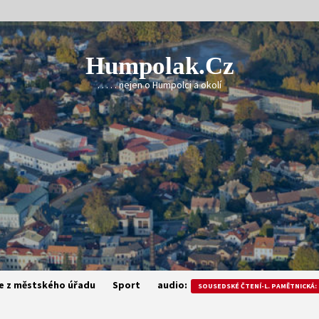
Humpolak.cz
. . . . . nejen o Humpolci a okolí
e z městského úřadu
Sport
audio:
SOUSEDSKÉ ČTENÍ-L. PAMĚTNICKÁ: 