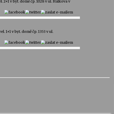
 2+1 v byt. domě čp. 1028 v ul. Hálkova v
 1+1 v byt. domě čp. 1353 v ul.