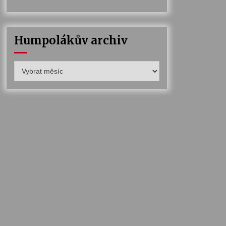
Humpolákův archiv
Humpolákův
archiv