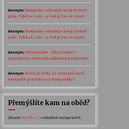
Anonym
:
Humpolec schvaluje nový územní
plán. Týká se i vás – a teď je čas se ozvat
Anonym
:
Humpolec schvaluje nový územní
plán. Týká se i vás – a teď je čas se ozvat
Anonym
:
Fleischsalat – Wurstsalat s
majonézou: německá salámová pochoutka
Anonym
:
AI Act je tady. Co znamená nové
evropské pravidlo pro Humpoláky?
Přemýšlíte kam na oběd?
Zkuste
Meníčka.cz
v místních restauracích.