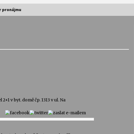
r pronájmu
Vernisáž výstavy Josefíny Duškové:
Stávám se kapkou
30. 7. 2026
Letní koncerty ve Stromovce:
Kolchoz a Jenakaši
28. 7. 2026
s
Vysočinka
17. 7. 2026
2+1 v byt. domě čp. 1313 v ul. Na
V
Varhanní recitál Michala Novenka v
Klášteře Želiv
3. 7. 2026