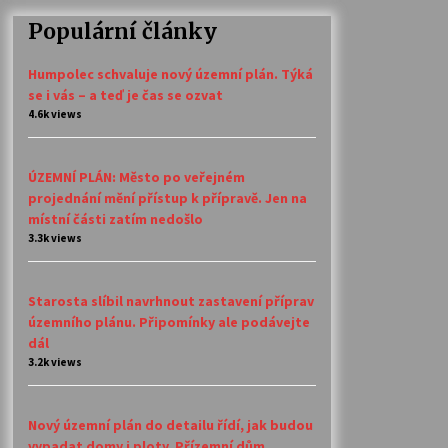
Populární články
Humpolec schvaluje nový územní plán. Týká
se i vás – a teď je čas se ozvat
4.6k views
ÚZEMNÍ PLÁN: Město po veřejném
projednání mění přístup k přípravě. Jen na
místní části zatím nedošlo
3.3k views
Starosta slíbil navrhnout zastavení příprav
územního plánu. Připomínky ale podávejte
dál
3.2k views
Nový územní plán do detailu řídí, jak budou
vypadat domy i ploty. Přízemní dům