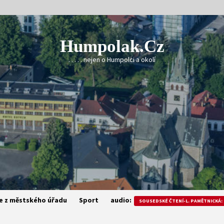
Humpolak.cz
. . . . . nejen o Humpolci a okolí
e z městského úřadu
Sport
audio:
SOUSEDSKÉ ČTENÍ-L. PAMĚTNICKÁ: 