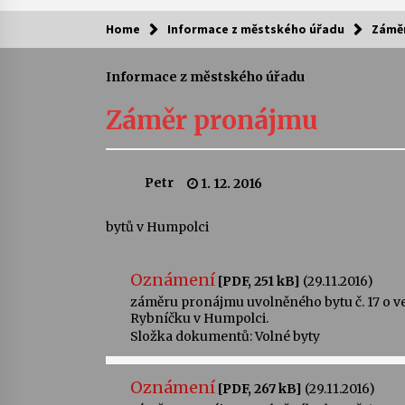
Home
Informace z městského úřadu
Zámě
Kam za kulturou?
Informace z městského úřadu
Letní koncerty ve Stromovce: Ars
Camerata a Sukuba Ensemble
Záměr pronájmu
4. 8. 2026
Pozvánka na integrační festival
Petr
1. 12. 2016
Quijotova šedesátka: 28. 7.–1. 8.
2026
28. 7. 2026
bytů v Humpolci
Letní koncerty ve Stromovce: Rufu
Oznámení
Miller
[PDF, 251 kB]
(29.11.2016)
22. 7. 2026
záměru pronájmu uvolněného bytu č. 17 o vel 
Rybníčku v Humpolci.
Složka dokumentů:
Volné byty
Za kulturou kousek za Humpolec. 
Želivě ožije odkaz Josefa Čapka
13. 7. 2026
Oznámení
[PDF, 267 kB]
(29.11.2016)