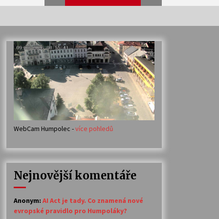
Veselí muzikanti
30. 7. 2026
Votavžatský ploty
23. 7. 2026
WebCam Humpolec -
více pohledů
Ozvěny prázdnin
14. 7. 2026
Nejnovější komentáře
Petr Adamec – Malovaný svět
30. 6. 2026
Anonym
:
AI Act je tady. Co znamená nové
evropské pravidlo pro Humpoláky?