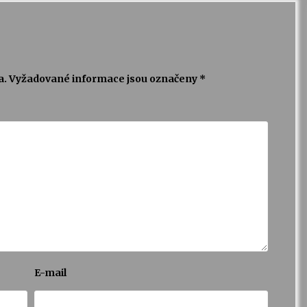
a.
Vyžadované informace jsou označeny
*
E-mail