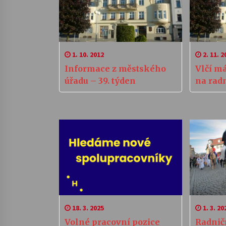
1. 10. 2012
2. 11. 2
Informace z městského
Vlčí má
úřadu – 39. týden
na radn
18. 3. 2025
1. 3. 20
Volné pracovní pozice
Radničn