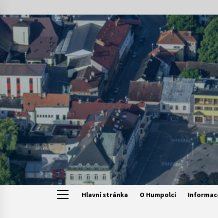
Skip
to
content
Hlavní stránka
O Humpolci
Informac