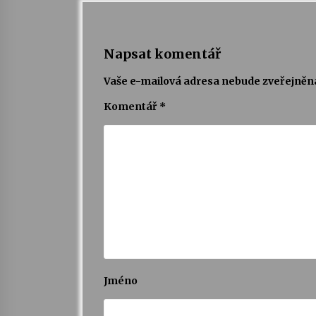
Napsat komentář
Vaše e-mailová adresa nebude zveřejněn
Komentář
*
Jméno