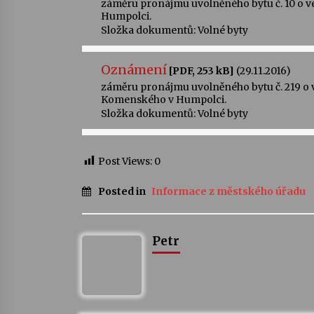
záměru pronájmu uvolněného bytu č. 10 o vel.
Humpolci.
Složka dokumentů:
Volné byty
Oznámení
[PDF, 253 kB]
(29.11.2016)
záměru pronájmu uvolněného bytu č. 219 o vel.
Komenského v Humpolci.
Složka dokumentů:
Volné byty
Post Views:
0
Posted in
Informace z městského úřadu
Petr