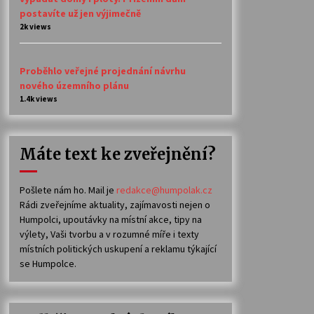
postavíte už jen výjimečně
2k views
Proběhlo veřejné projednání návrhu
nového územního plánu
1.4k views
Máte text ke zveřejnění?
Pošlete nám ho. Mail je
redakce@humpolak.cz
Rádi zveřejníme aktuality, zajímavosti nejen o
Humpolci, upoutávky na místní akce, tipy na
výlety, Vaši tvorbu a v rozumné míře i texty
místních politických uskupení a reklamu týkající
se Humpolce.