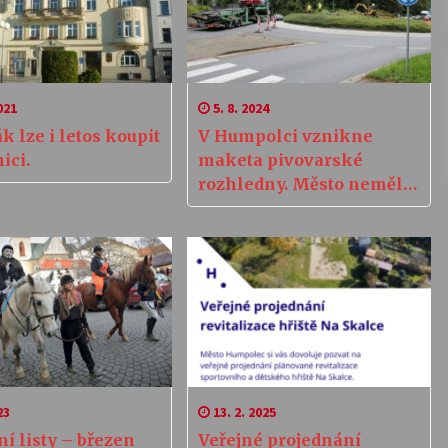
021
5. 8. 2024
k lze i letos koupit
V Humpolci vznikne
ici.
maketa pivovarské
rozhledny. Město nemělo
šanci se k záměru
výstavby vyjádřit
23
13. 2. 2025
í listy – březen
Veřejné projednání