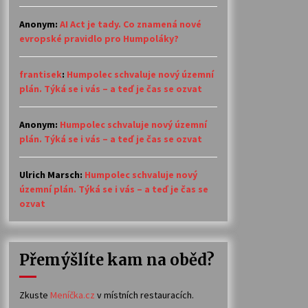
Anonym
:
AI Act je tady. Co znamená nové
evropské pravidlo pro Humpoláky?
frantisek
:
Humpolec schvaluje nový územní
plán. Týká se i vás – a teď je čas se ozvat
Anonym
:
Humpolec schvaluje nový územní
plán. Týká se i vás – a teď je čas se ozvat
Ulrich Marsch
:
Humpolec schvaluje nový
územní plán. Týká se i vás – a teď je čas se
ozvat
Přemýšlíte kam na oběd?
Zkuste
Meníčka.cz
v místních restauracích.