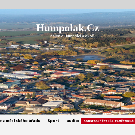
Humpolak.cz
. . . . . nejen o Humpolci a okolí
e z městského úřadu
Sport
audio:
SOUSEDSKÉ ČTENÍ-L. PAMĚTNICKÁ: 