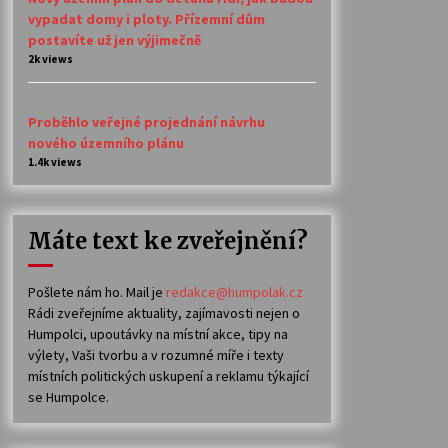
vypadat domy i ploty. Přízemní dům
postavíte už jen výjimečně
2k views
Proběhlo veřejné projednání návrhu
nového územního plánu
1.4k views
Máte text ke zveřejnění?
Pošlete nám ho. Mail je
redakce@humpolak.cz
Rádi zveřejníme aktuality, zajímavosti nejen o
Humpolci, upoutávky na místní akce, tipy na
výlety, Vaši tvorbu a v rozumné míře i texty
místních politických uskupení a reklamu týkající
se Humpolce.