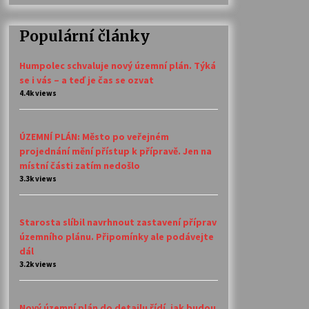
Populární články
Humpolec schvaluje nový územní plán. Týká
se i vás – a teď je čas se ozvat
4.4k views
ÚZEMNÍ PLÁN: Město po veřejném
projednání mění přístup k přípravě. Jen na
místní části zatím nedošlo
3.3k views
Starosta slíbil navrhnout zastavení příprav
územního plánu. Připomínky ale podávejte
dál
3.2k views
Nový územní plán do detailu řídí, jak budou