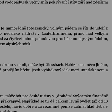
pod vodopády, jak věčný sníh pokrývající štíty září nad zdejšími
! Je mimořádně fotogenický. Volným pádem se řítí do údolí z
ho nedaleko nádraží v Lauterbrunnenu, přímo nad velkým
 za čtyřicet minut pohodovou procházkou alpským údolím,
em alpských sýrů.
 druhu v okolí, může být Giessbach. Nabízí zase něco jiného,
ož protějším břehu jezdí vyhlídkový vlak mezi Interlakenem a
m, může být pro české turisty v „drahém“ Švýcarsku finančně
překvapivé. Například se tu dá celkem levně bydlet (už od 10
stelů, navíc dobře a za rozumné peníze zahnat hlad třeba v
nterlakenu.