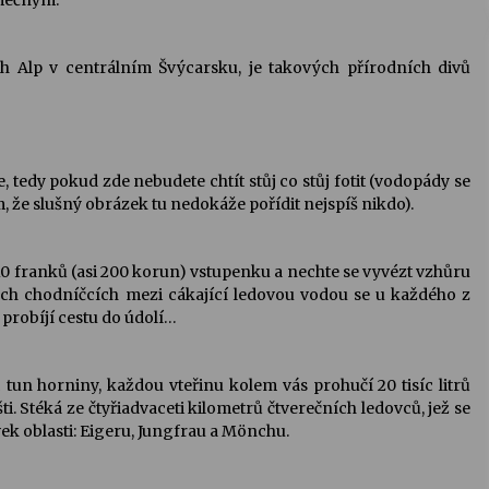
imečným.
ch Alp v centrálním Švýcarsku, je takových přírodních divů
tedy pokud zde nebudete chtít stůj co stůj fotit (vodopády se
tím, že slušný obrázek tu nedokáže pořídit nejspíš nikdo).
 10 franků (asi 200 korun) vstupenku a nechte se vyvézt vzhůru
ých chodníčcích mezi cákající ledovou vodou se u každého z
 probíjí cestu do údolí…
c tun horniny, každou vteřinu kolem vás prohučí 20 tisíc litrů
íšti. Stéká ze čtyřiadvaceti kilometrů čtverečních ledovců, jež se
vek oblasti: Eigeru, Jungfrau a Mönchu.