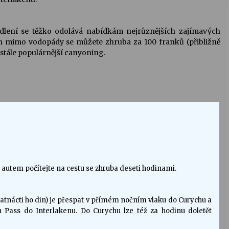
dlení se těžko odolává nabídkám nejrůznějších zajímavých
h mimo vodopády se můžete zhruba za 100 franků (přibližně
 stále populárnější canyoning.
, autem počítejte na cestu se zhruba deseti hodinami.
 patnácti ho din) je přespat v přímém nočním vlaku do Curychu a
n Pass do Interlakenu. Do Curychu lze též za hodinu doletět