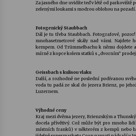
Za jasného dne uvidíte teď v létě od parkoviště 
zelenými loukami s modrou oblohou na pozadí.
Fotogenický Staubbach
Dál je tu třeba Staubbach. Fotografové, pozor
mnohasetmetrové skály nad vámi. Najdete 
kempem. Od Trümmelbachu k němu dojdete asi
mírně z kopce kolem statků s „dvorním“ prodej
Geissbach s kulisou vlaku
Další, a rozhodně ne poslední podívanou svého
voda tu padá ze skal do jezera Brienz, po jeh
Luzernem.
Výhodné ceny
Kraj mezi dvěma jezery, Brienzským a Thunský
docela přívětivý. Což může být pro mnoho lidí 
místních franků) v některém z kempů nebo ho
jídelně supermarketu Coop naproti nádraží v I