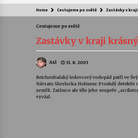
Home
Cestujeme po světě
Zastávky v kra
Kam za kulturou?
Cestujeme po světě
Letní koncerty ve Stromovce: Ars
Camerata a Sukuba Ensemble
Zastávky v kraji krás
4. 8. 2026
Pozvánka na integrační festival
Axl
31. 8. 2003
Quijotova šedesátka: 28. 7.–1. 8.
2026
28. 7. 2026
Reichenbašský ledovcový vodopád patří ve Švýc
Návratu Sherlocka Holmese. Proslulý detektiv m
Letní koncerty ve Stromovce: Rufu
zemřít. Zatímco ale tělo jeho soupeře „arcilot
Miller
vyvázl.
22. 7. 2026
Za kulturou kousek za Humpolec. 
Želivě ožije odkaz Josefa Čapka
13. 7. 2026