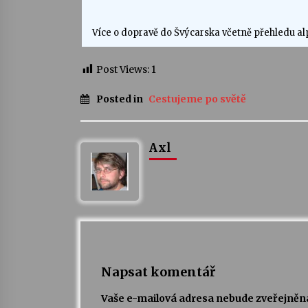
Více o dopravě do Švýcarska včetně přehledu a
Post Views:
1
Posted in
Cestujeme po světě
Axl
Napsat komentář
Vaše e-mailová adresa nebude zveřejněn