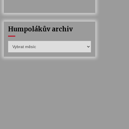
Humpolákův archiv
Humpolákův
archiv