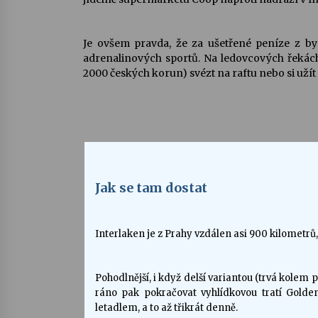
Je ovšem pravda, že za ušetřené peníze z by
adrenalinových sportů. Na ledovcových řekác
2000 českých korun) svézt na raftu nebo si užít
Jak se tam dostat
Interlaken je z Prahy vzdálen asi 900 kilometrů
Pohodlnější, i když delší variantou (trvá kolem
ráno pak pokračovat vyhlídkovou tratí Golde
letadlem, a to až třikrát denně.