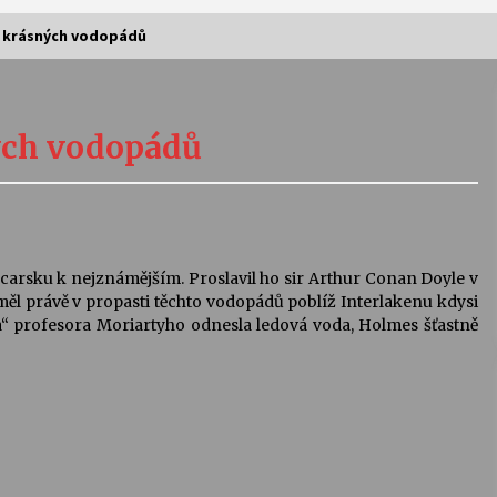
ji krásných vodopádů
Vernisáž výstavy Josefíny Duškové:
Stávám se kapkou
ných vodopádů
30. 7. 2026
Letní koncerty ve Stromovce:
Kolchoz a Jenakaši
28. 7. 2026
arsku k nejznámějším. Proslavil ho sir Arthur Conan Doyle v
ěl právě v propasti těchto vodopádů poblíž Interlakenu kdysi
s
Vysočinka
ra“ profesora Moriartyho odnesla ledová voda, Holmes šťastně
17. 7. 2026
V
Varhanní recitál Michala Novenka v
Klášteře Želiv
3. 7. 2026