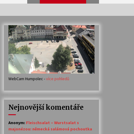
Veselí muzikanti
30. 7. 2026
Votavžatský ploty
23. 7. 2026
WebCam Humpolec -
více pohledů
Ozvěny prázdnin
14. 7. 2026
Nejnovější komentáře
Petr Adamec – Malovaný svět
30. 6. 2026
Anonym
:
Fleischsalat – Wurstsalat s
majonézou: německá salámová pochoutka