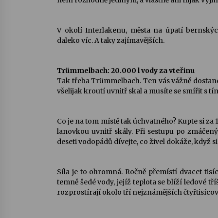
není rozhodně jediným, a vlastně ani nijak výj
V okolí Interlakenu, města na úpatí bernský
daleko víc. A taky zajímavějších.
Trümmelbach: 20.000 l vody za vteřinu
Tak třeba Trümmelbach. Ten vás vážně dostane, 
všelijak kroutí uvnitř skal a musíte se smířit s 
Co je na tom místě tak úchvatného? Kupte si za
lanovkou uvnitř skály. Při sestupu po zmáčen
deseti vodopádů dívejte, co živel dokáže, když si
Síla je to ohromná. Ročně přemístí dvacet tisí
temně šedé vody, jejíž teplota se blíží ledové tř
rozprostírají okolo tří nejznámějších čtyřtisíco