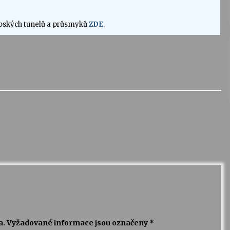
lpských tunelů a průsmyků
ZDE
.
a.
Vyžadované informace jsou označeny
*