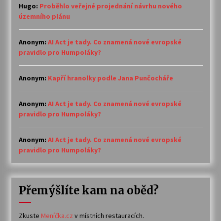
Hugo
:
Proběhlo veřejné projednání návrhu nového
územního plánu
Anonym
:
AI Act je tady. Co znamená nové evropské
pravidlo pro Humpoláky?
Anonym
:
Kapří hranolky podle Jana Punčocháře
Anonym
:
AI Act je tady. Co znamená nové evropské
pravidlo pro Humpoláky?
Anonym
:
AI Act je tady. Co znamená nové evropské
pravidlo pro Humpoláky?
Přemýšlíte kam na oběd?
Zkuste
Meníčka.cz
v místních restauracích.