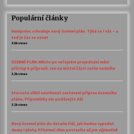
Populární články
Humpolec schvaluje nový územní plán. Týká se i vás – a
teď je čas se ozvat
4.6k views
ÚZEMNÍ PLÁN: Město po veřejném projednání mění
přístup k přípravě. Jen na místní části zatím nedošlo
3.3k views
Starosta slíbil navrhnout zastavení příprav územního
plánu. Připomínky ale podávejte dál
3.2k views
Nový územní plán do detailu řídí, jak budou vypadat
domy i ploty. Přízemní dům postavíte už jen výjimečně