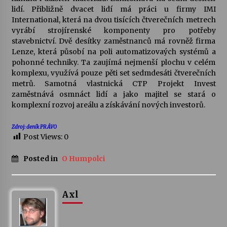
lidí. Přibližně dvacet lidí má práci u firmy IMI
International, která na dvou tisících čtverečních metrech
Za kulturou kousek za Humpolec. V Želivě ožije
vyrábí strojírenské komponenty pro potřeby
odkaz Josefa Čapka
stavebnictví. Dvě desítky zaměstnanců má rovněž firma
13. 7. 2026
Lenze, která působí na poli automatizovaých systémů a
pohonné techniky. Ta zaujímá nejmenší plochu v celém
Varhanní recitál Michala Novenka v Klášteře
komplexu, využívá pouze pěti set sedmdesáti čtverečních
Želiv
metrů. Samotná vlastnická CTP Projekt Invest
3. 7. 2026
zaměstnává osmnáct lidí a jako majitel se stará o
komplexní rozvoj areálu a získávání nových investorů.
Zdroj: deník PRÁVO
Post Views:
0
Posted in
O Humpolci
Axl