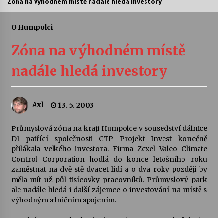
Zóna na výhodném místě nadále hledá investory
Divadélka pro děti: Kašpárek v dračí jeskyni
O Humpolci
10. 8. 2026
Zóna na výhodném místě
Letní koncerty ve Stromovce: Ars Camerata a
nadále hledá investory
Sukuba Ensemble
4. 8. 2026
Axl
13. 5. 2003
Vernisáž výstavy Josefíny Duškové: Stávám se
kapkou
30. 7. 2026
Průmyslová zóna na kraji Humpolce v sousedství dálnice
D1 patřící společnosti CTP Projekt Invest konečně
přilákala velkého investora. Firma Zexel Valeo Climate
Veselí muzikanti
Control Corporation hodlá do konce letošního roku
30. 7. 2026
zaměstnat na dvě stě dvacet lidí a o dva roky později by
měla mít už půl tisícovky pracovníků. Průmyslový park
ale nadále hledá i další zájemce o investování na místě s
Pozvánka na integrační festival Quijotova
výhodným silničním spojením.
šedesátka: 28. 7.–1. 8. 2026
28. 7. 2026