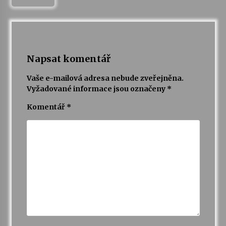
Napsat komentář
Vaše e-mailová adresa nebude zveřejněna.
Vyžadované informace jsou označeny
*
Komentář
*