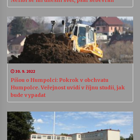
Nelíbí se mi dnešní svět, psal sebevrah
30. 9. 2022
Píšou o Humpolci: Pokrok v obchvatu
Humpolce. Veřejnost uvidí v říjnu studii, jak
bude vypadat