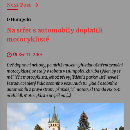
Next Post
O Humpolci
Na střet s automobily doplatili
motocyklisté
Út Kvě 13 , 2003
Dvě dopravní nehody, po nichž museli vyhledat ošetření zranění
motocyklisté, se staly v sobotu v Humpolci. Zhruba týden by se
měl léčit motocyklista, jehož při vyjíždění z parkoviště neviděl
šestadvacetiletý řidič osobního vozu Audi 81. „Řidič osobního
automobilu z pravé strany přijíždějící motocykl Honda NX 650
přehlédl. Motocyklista utrpěl po […]