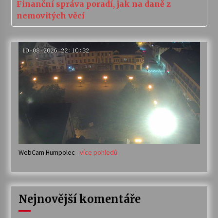
Finanční správa poradí, jak na daně z
nemovitých věcí
WebCam Humpolec -
více pohledů
Nejnovější komentáře