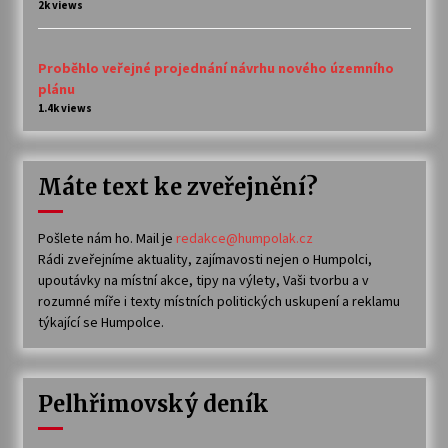
2k views
Proběhlo veřejné projednání návrhu nového územního
plánu
1.4k views
Máte text ke zveřejnění?
Pošlete nám ho. Mail je
redakce@humpolak.cz
Rádi zveřejníme aktuality, zajímavosti nejen o Humpolci,
upoutávky na místní akce, tipy na výlety, Vaši tvorbu a v
rozumné míře i texty místních politických uskupení a reklamu
týkající se Humpolce.
Pelhřimovský deník