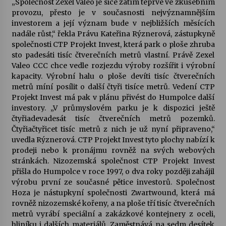
„Společnost Zexel Valeo je sice zatím teprve ve zkušebním
provozu, přesto je v současnosti nejvýznamnějším
Letní koncerty ve Stromovce: Kolchoz a
investorem a její význam bude v nejbližších měsících
Jenakaši
nadále růst,“ řekla Právu Kateřina Rýznerová, zástupkyně
28. 7. 2026
společnosti CTP Projekt Invest, která park o ploše zhruba
sto padesáti tisíc čtverečních metrů vlastní. Právě Zexel
Valeo CCC chce vedle rozjezdu výroby rozšířit i výrobní
Votavžatský ploty
kapacity. Výrobní halu o ploše devíti tisíc čtverečních
23. 7. 2026
metrů míní posílit o další čtyři tisíce metrů. Vedení CTP
Projekt Invest má pak v plánu přivést do Humpolce další
investory. „V průmyslovém parku je k dispozici ještě
Letní koncerty ve Stromovce: Rufus Miller
čtyřiadevadesát tisíc čtverečních metrů pozemků.
22. 7. 2026
Čtyřiačtyřicet tisíc metrů z nich je už nyní připraveno,“
uvedla Rýznerová. CTP Projekt Invest tyto plochy nabízí k
prodeji nebo k pronájmu rovněž na svých webových
Vysočinka
stránkách. Nizozemská společnost CTP Projekt Invest
17. 7. 2026
přišla do Humpolce v roce 1997, o dva roky později zahájil
výrobu první ze současné pětice investorů. Společnost
Hoza je nástupkyní společnosti Zwartwound, která má
rovněž nizozemské kořeny, a na ploše tří tisíc čtverečních
Ozvěny prázdnin
metrů vyrábí speciální a zakázkové kontejnery z oceli,
14. 7. 2026
hliníku i dalších materiálů. Zaměstnává na sedm desítek