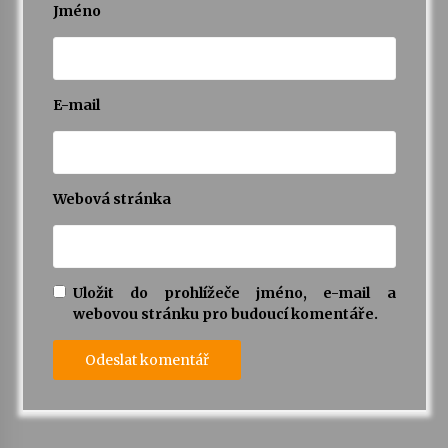
Jméno
E-mail
Webová stránka
Uložit do prohlížeče jméno, e-mail a
webovou stránku pro budoucí komentáře.