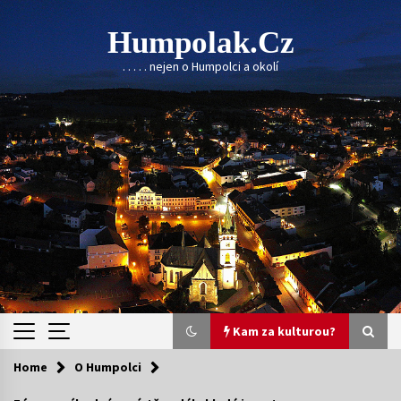
Skip
to
Humpolak.cz
content
. . . . . nejen o Humpolci a okolí
Kam za kulturou?
Home
O Humpolci
Kam za kulturou?