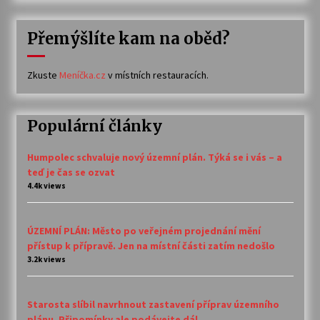
Přemýšlíte kam na oběd?
Zkuste
Meníčka.cz
v místních restauracích.
Populární články
Humpolec schvaluje nový územní plán. Týká se i vás – a
teď je čas se ozvat
4.4k views
ÚZEMNÍ PLÁN: Město po veřejném projednání mění
přístup k přípravě. Jen na místní části zatím nedošlo
3.2k views
Starosta slíbil navrhnout zastavení příprav územního
plánu. Připomínky ale podávejte dál