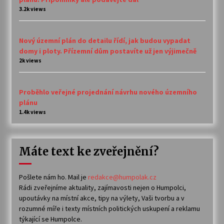
3.2k views
Nový územní plán do detailu řídí, jak budou vypadat
domy i ploty. Přízemní dům postavíte už jen výjimečně
2k views
Proběhlo veřejné projednání návrhu nového územního
plánu
1.4k views
Máte text ke zveřejnění?
Pošlete nám ho. Mail je
redakce@humpolak.cz
Rádi zveřejníme aktuality, zajímavosti nejen o Humpolci,
upoutávky na místní akce, tipy na výlety, Vaši tvorbu a v
rozumné míře i texty místních politických uskupení a reklamu
týkající se Humpolce.