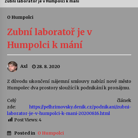
Zubní laboratoř je v Humpolci k mání
Letní koncerty ve Stromovce: Ars Camerata a
Sukuba Ensemble
O Humpolci
4. 8. 2026
Zubní laboratoř je v
Vernisáž výstavy Josefíny Duškové: Stávám se
Humpolci k mání
kapkou
30. 7. 2026
Axl
28. 8. 2020
Veselí muzikanti
30. 7. 2026
Z důvodu ukončení nájemní smlouvy nabízí nově město
Humpolec dva prostory sloužící k podnikání k pronájmu.
Pozvánka na integrační festival Quijotova
šedesátka: 28. 7.–1. 8. 2026
Celý článek
28. 7. 2026
zde:
https://pelhrimovsky.denik.cz/podnikani/zubni-
laborator-je-v-humpolci-k-mani-20200816.html
Post Views:
4
Letní koncerty ve Stromovce: Kolchoz a
Jenakaši
Posted in
O Humpolci
28. 7. 2026