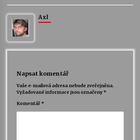
Votavžatský ploty
Axl
23. 7. 2026
Letní koncerty ve Stromovce: Rufus Miller
22. 7. 2026
Vysočinka
Napsat komentář
17. 7. 2026
Vaše e-mailová adresa nebude zveřejněna.
Vyžadované informace jsou označeny
*
Ozvěny prázdnin
Komentář
*
14. 7. 2026
Za kulturou kousek za Humpolec. V Želivě ožije
odkaz Josefa Čapka
13. 7. 2026