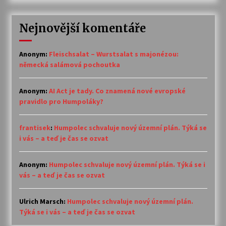
Nejnovější komentáře
Anonym
:
Fleischsalat – Wurstsalat s majonézou:
německá salámová pochoutka
Anonym
:
AI Act je tady. Co znamená nové evropské
pravidlo pro Humpoláky?
frantisek
:
Humpolec schvaluje nový územní plán. Týká se
i vás – a teď je čas se ozvat
Anonym
:
Humpolec schvaluje nový územní plán. Týká se i
vás – a teď je čas se ozvat
Ulrich Marsch
:
Humpolec schvaluje nový územní plán.
Týká se i vás – a teď je čas se ozvat