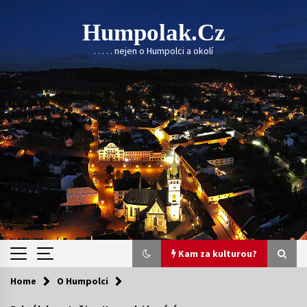
Skip
to
Humpolak.cz
content
. . . . . nejen o Humpolci a okolí
Kam za kulturou?
Home
O Humpolci
Kam za kulturou?