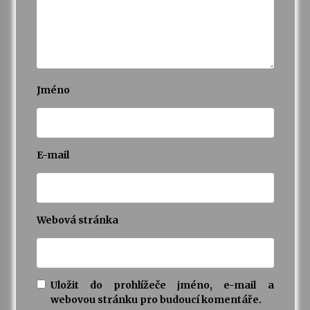
Varhanní recitál Michala Novenka v Klášteře
Želiv
3. 7. 2026
Jméno
Petr Adamec – Malovaný svět
30. 6. 2026
E-mail
Webová stránka
Uložit do prohlížeče jméno, e-mail a
webovou stránku pro budoucí komentáře.