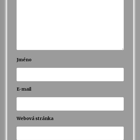
Varhanní recitál Michala Novenka v Klášteře
Želiv
3. 7. 2026
Petr Adamec – Malovaný svět
30. 6. 2026
Jméno
E-mail
Webová stránka