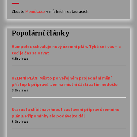
Zkuste
Meníčka.cz
v místních restauracích.
Populární články
Humpolec schvaluje nový územní plán. Týká se i vás – a
teď je čas se ozvat
4.5k views
ÚZEMNÍ PLÁN: Město po veřejném projednání mění
přístup k přípravě. Jen na místní části zatím nedošlo
3.3k views
Starosta slíbil navrhnout zastavení příprav územního
plánu. Připomínky ale podávejte dál
3.2k views