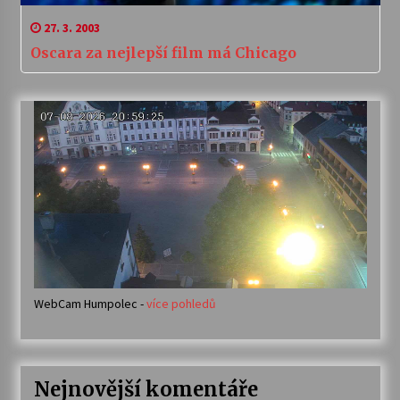
27. 3. 2003
Oscara za nejlepší film má Chicago
WebCam Humpolec -
více pohledů
Nejnovější komentáře