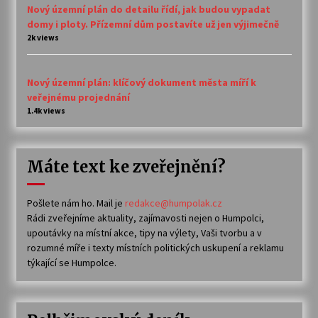
Nový územní plán do detailu řídí, jak budou vypadat
domy i ploty. Přízemní dům postavíte už jen výjimečně
2k views
Nový územní plán: klíčový dokument města míří k
veřejnému projednání
1.4k views
Máte text ke zveřejnění?
Pošlete nám ho. Mail je
redakce@humpolak.cz
Rádi zveřejníme aktuality, zajímavosti nejen o Humpolci,
upoutávky na místní akce, tipy na výlety, Vaši tvorbu a v
rozumné míře i texty místních politických uskupení a reklamu
týkající se Humpolce.