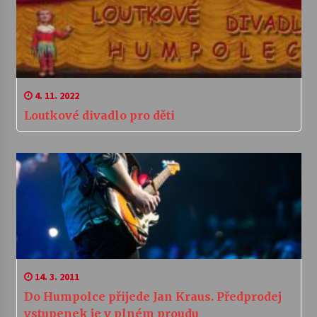
4. 11. 2022
Loutkové divadlo pro děti
14. 3. 2011
Do Humpolce přijede Jan Kraus. Předprodej
vstupenek je v plném proudu