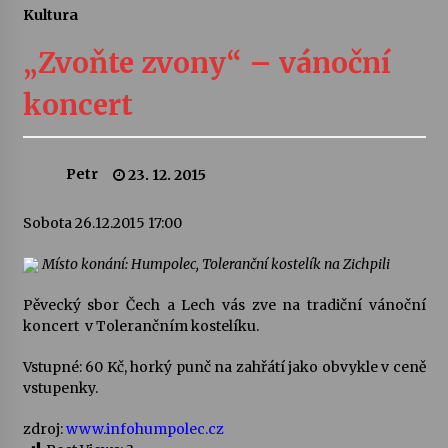
Kultura
Letní koncerty ve Stromovce: Ars Camerata a
Sukuba Ensemble
„Zvoňte zvony“ – vánoční
4. 8. 2026
koncert
Vernisáž výstavy Josefíny Duškové: Stávám se
kapkou
30. 7. 2026
Petr
23. 12. 2015
Veselí muzikanti
Sobota 26.12.2015 17:00
30. 7. 2026
Místo konání: Humpolec, Toleranční kostelík na Zichpili
Pěvecký sbor Čech a Lech vás zve na tradiční vánoční
Pozvánka na integrační festival Quijotova
šedesátka: 28. 7.–1. 8. 2026
koncert v Tolerančním kostelíku.
28. 7. 2026
Vstupné: 60 Kč, horký punč na zahřátí jako obvykle v ceně
vstupenky.
Letní koncerty ve Stromovce: Kolchoz a
Jenakaši
zdroj:
www.infohumpolec.cz
28. 7. 2026