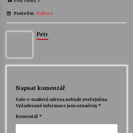
Post Views:
3
Votavžatský ploty
Posted in
Kultura
23. 7. 2026
Petr
Letní koncerty ve Stromovce: Rufus Miller
22. 7. 2026
Vysočinka
17. 7. 2026
Napsat komentář
Ozvěny prázdnin
Vaše e-mailová adresa nebude zveřejněna.
14. 7. 2026
Vyžadované informace jsou označeny
*
Komentář
*
Za kulturou kousek za Humpolec. V Želivě ožije
odkaz Josefa Čapka
13. 7. 2026