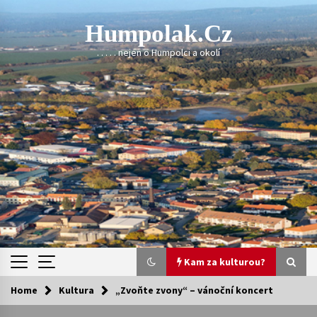
Skip
to
Humpolak.cz
content
. . . . . nejen o Humpolci a okolí
Kam za kulturou?
Home
Kultura
„Zvoňte zvony“ – vánoční koncert
Kam za kulturou?