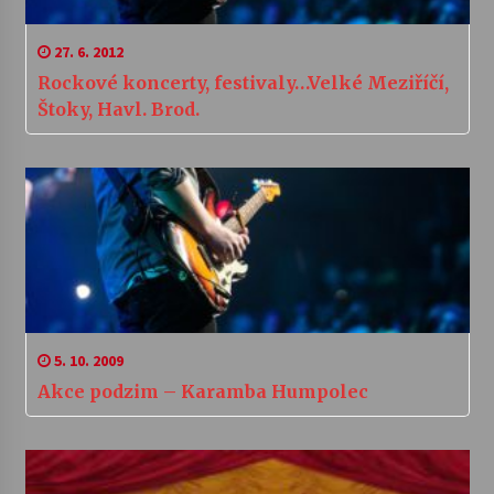
27. 6. 2012
Rockové koncerty, festivaly…Velké Meziříčí,
Štoky, Havl. Brod.
5. 10. 2009
Akce podzim – Karamba Humpolec