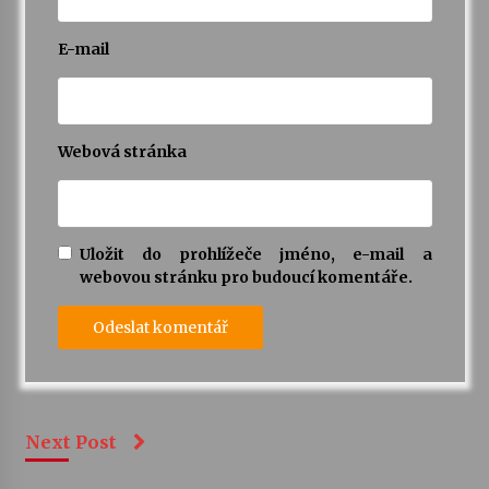
E-mail
Webová stránka
Uložit do prohlížeče jméno, e-mail a
webovou stránku pro budoucí komentáře.
Next Post