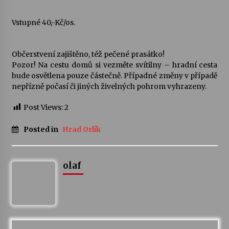
Votavžatský ploty
Vstupné 40,-Kč/os.
23. 7. 2026
Občerstvení zajištěno, též pečené prasátko!
Pozor! Na cestu domů si vezměte svítilny – hradní cesta
Letní koncerty ve Stromovce: Rufus Miller
bude osvětlena pouze částečně. Případné změny v případě
22. 7. 2026
nepřízně počasí či jiných živelných pohrom vyhrazeny.
Post Views:
2
Vysočinka
17. 7. 2026
Posted in
Hrad Orlík
Ozvěny prázdnin
olaf
14. 7. 2026
Za kulturou kousek za Humpolec. V Želivě ožije
odkaz Josefa Čapka
13. 7. 2026