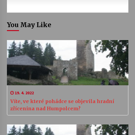
You May Like
19. 4. 2022
Víte, ve které pohádce se objevila hradní
zřícenina nad Humpolcem?