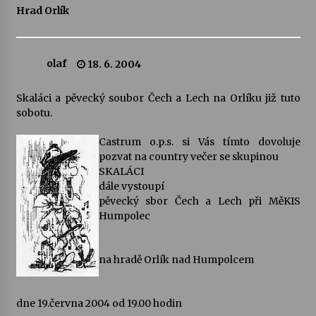
Hrad Orlík
Letní koncerty ve Stromovce: Ars Camerata a
Sukuba Ensemble
4. 8. 2026
olaf
18. 6. 2004
Vernisáž výstavy Josefíny Duškové: Stávám se
Skaláci a pěvecký soubor Čech a Lech na Orlíku již tuto
kapkou
sobotu.
30. 7. 2026
Castrum o.p.s. si Vás tímto dovoluje
Veselí muzikanti
pozvat na country večer se skupinou
30. 7. 2026
SKALÁCI
dále vystoupí
pěvecký sbor Čech a Lech při MěKIS
Humpolec
Pozvánka na integrační festival Quijotova
šedesátka: 28. 7.–1. 8. 2026
28. 7. 2026
na hradě Orlík nad Humpolcem
Letní koncerty ve Stromovce: Kolchoz a
Jenakaši
dne 19.června 2004 od 19.00 hodin
28. 7. 2026