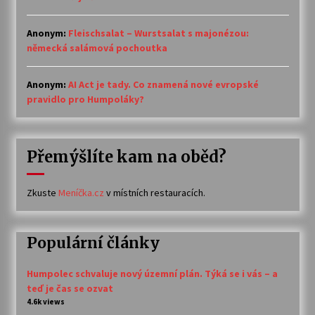
Anonym
:
Fleischsalat – Wurstsalat s majonézou:
německá salámová pochoutka
Anonym
:
AI Act je tady. Co znamená nové evropské
pravidlo pro Humpoláky?
Přemýšlíte kam na oběd?
Zkuste
Meníčka.cz
v místních restauracích.
Populární články
Humpolec schvaluje nový územní plán. Týká se i vás – a
teď je čas se ozvat
4.6k views