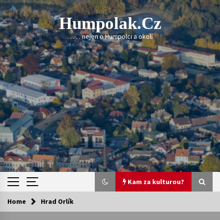
Skip
to
Humpolak.cz
content
. . . . . nejen o Humpolci a okolí
Kam za kulturou?
Home
Hrad Orlík
Kam za kulturou?