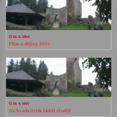
10. 8. 2004
Film a dějiny 2004
10. 4. 2007
Na hradu Orlík řádili zloději