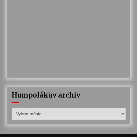
Humpolákův archiv
Humpolákův
archiv