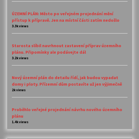
ÚZEMNÍ PLÁN: Město po veřejném projednání mění
přístup k přípravě. Jen na místní části zatím nedošlo
3.3k views
Starosta slíbil navrhnout zastavení příprav územního
plánu. Připomínky ale podávejte dál
3.2k views
Nový územní plán do detailu řídí, jak budou vypadat
domy i ploty. Přízemní dům postavíte už jen výjimečně
2k views
Proběhlo veřejné projednání návrhu nového územního
plánu
1.4k views