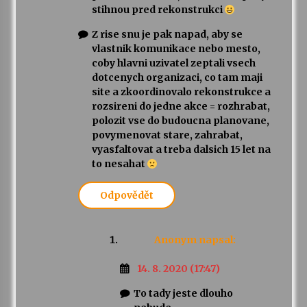
stihnou pred rekonstrukci
Z rise snu je pak napad, aby se
vlastnik komunikace nebo mesto,
coby hlavni uzivatel zeptali vsech
dotcenych organizaci, co tam maji
site a zkoordinovalo rekonstrukce a
rozsireni do jedne akce = rozhrabat,
polozit vse do budoucna planovane,
povymenovat stare, zahrabat,
vyasfaltovat a treba dalsich 15 let na
to nesahat
Odpovědět
Anonym
napsal:
14. 8. 2020 (17:47)
To tady jeste dlouho