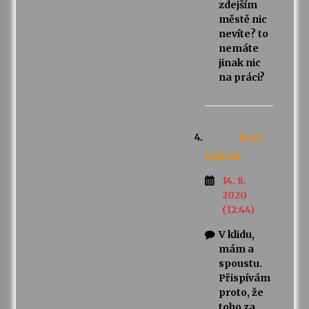
zdejším
městě nic
nevíte? to
nemáte
jinak nic
na práci?
frrrr
napsal:
14. 8.
2020
(12:44)
V klidu,
mám a
spoustu.
Přispívám
proto, že
toho za