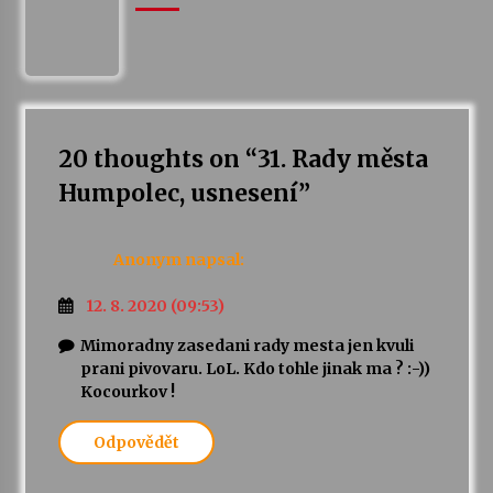
Votavžatský ploty
23. 7. 2026
Letní koncerty ve Stromovce: Rufus Miller
20 thoughts on “
31. Rady města
22. 7. 2026
Humpolec, usnesení
”
Vysočinka
Anonym
napsal:
17. 7. 2026
12. 8. 2020 (09:53)
Mimoradny zasedani rady mesta jen kvuli
Ozvěny prázdnin
prani pivovaru. LoL. Kdo tohle jinak ma ? :-))
14. 7. 2026
Kocourkov !
Odpovědět
Za kulturou kousek za Humpolec. V Želivě ožije
odkaz Josefa Čapka
13. 7. 2026