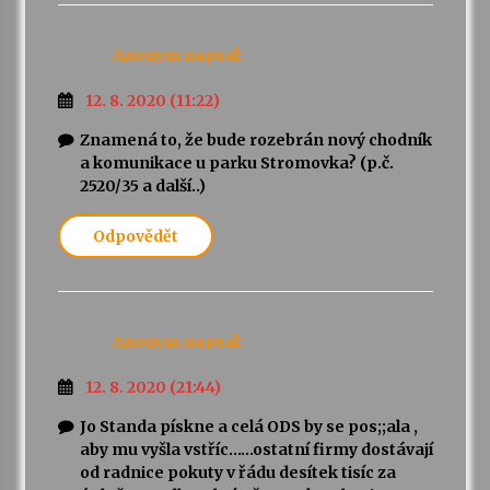
Anonym
Varhanní recitál Michala Novenka v Klášteře
napsal:
Želiv
3. 7. 2026
12. 8. 2020 (11:22)
Znamená to, že bude rozebrán nový chodník
Petr Adamec – Malovaný svět
a komunikace u parku Stromovka? (p.č.
30. 6. 2026
2520/35 a další..)
Odpovědět
Anonym
napsal:
12. 8. 2020 (21:44)
Jo Standa pískne a celá ODS by se pos;;ala ,
aby mu vyšla vstříc……ostatní firmy dostávají
od radnice pokuty v řádu desítek tisíc za