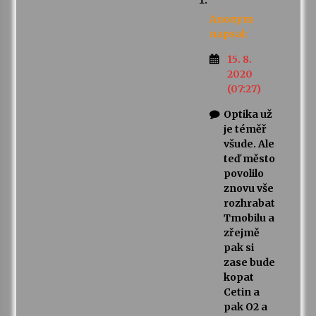
Anonym
napsal:
15. 8.
2020
(07:27)
Optika už
je téměř
všude. Ale
teď město
povolilo
znovu vše
rozhrabat
Tmobilu a
zřejmě
pak si
zase bude
kopat
Cetin a
pak O2 a