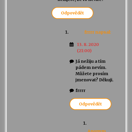
Odpovědět
frrrr
napsal:
13. 8. 2020
(21:00)
Já nežiju a tím
pádem nevím.
Můžete prosím
jmenovat? Děkuji.
frrrr
Odpovědět
Anonym