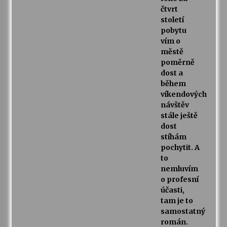
čtvrt
století
pobytu
vím o
městě
poměrně
dost a
během
víkendových
návštěv
stále ještě
dost
stíhám
pochytit. A
to
nemluvím
o profesní
účasti,
tam je to
samostatný
román.