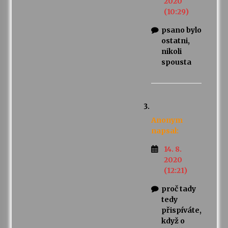
2020
(10:29)
psano bylo
ostatni,
nikoli
spousta
Anonym
napsal:
14. 8.
2020
(12:21)
proč tady
tedy
přispíváte,
když o