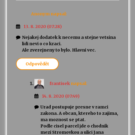
Anonym
napsal:
13. 8. 2020 (07:28)
Nejakej dodatek k necemu a stejne vetsina
lidi nevi o co kraci.
Ale zverejneny to bylo. Hlavni vec.
Odpovědět
frantisek
napsal:
14. 8. 2020 (07:49)
Urad postupuje presne v ramci
zakona. A obcan, ktereho to zajima,
ma moznost se ptat.
Podle cisel parcel jde o chodnik
mezi Stromovkou a ulici Jana