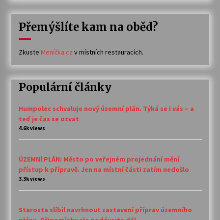
Přemýšlíte kam na oběd?
Zkuste
Meníčka.cz
v místních restauracích.
Populární články
Humpolec schvaluje nový územní plán. Týká se i vás – a
teď je čas se ozvat
4.6k views
ÚZEMNÍ PLÁN: Město po veřejném projednání mění
přístup k přípravě. Jen na místní části zatím nedošlo
3.3k views
Starosta slíbil navrhnout zastavení příprav územního
plánu. Připomínky ale podávejte dál