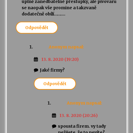
úplně zanedbatelné přestupky, ale pivovaru
se naopak vše promine a takzvaně
dodatečně obílí……….
Odpovědět
Anonym
napsal:
13. 8. 2020 (19:20)
Jaké firmy?
Odpovědět
Anonym
napsal:
13. 8. 2020 (20:26)
spousta firem. vy tady
nežijete, že to nevíte?