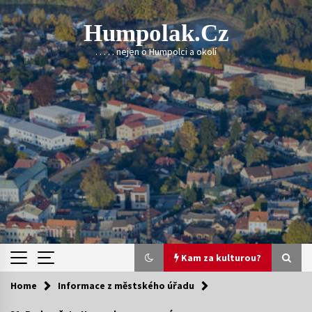
Skip
to
Humpolak.cz
content
. . . . . nejen o Humpolci a okolí
Kam za kulturou?
Home
Informace z městského úřadu
Kam za kulturou?