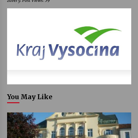
závěry. Post Views: 59
You May Like