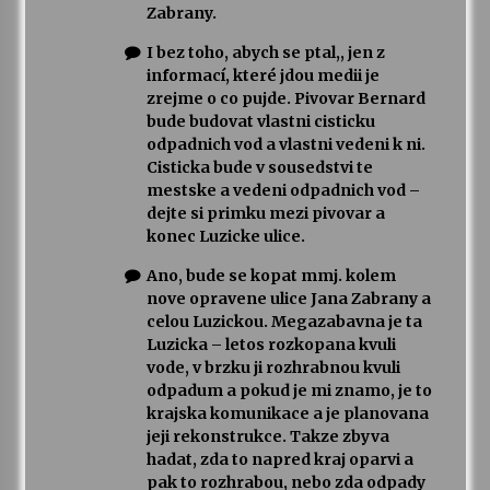
Zabrany.
I bez toho, abych se ptal,, jen z
informací, které jdou medii je
zrejme o co pujde. Pivovar Bernard
bude budovat vlastni cisticku
odpadnich vod a vlastni vedeni k ni.
Cisticka bude v sousedstvi te
mestske a vedeni odpadnich vod –
dejte si primku mezi pivovar a
konec Luzicke ulice.
Ano, bude se kopat mmj. kolem
nove opravene ulice Jana Zabrany a
celou Luzickou. Megazabavna je ta
Luzicka – letos rozkopana kvuli
vode, v brzku ji rozhrabnou kvuli
odpadum a pokud je mi znamo, je to
krajska komunikace a je planovana
jeji rekonstrukce. Takze zbyva
hadat, zda to napred kraj oparvi a
pak to rozhrabou, nebo zda odpady