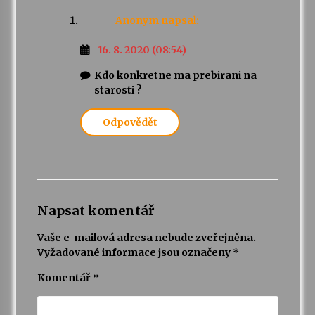
Anonym
napsal:
16. 8. 2020 (08:54)
Kdo konkretne ma prebirani na
starosti ?
Odpovědět
Napsat komentář
Vaše e-mailová adresa nebude zveřejněna.
Vyžadované informace jsou označeny
*
Komentář
*