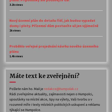
3.2k views
Nový územní plán do detailu řídí, jak budou vypadat
domy i ploty. Přízemní dům postavíte už jen výjimečně
2k views
Proběhlo veřejné projednání návrhu nového územního
plánu
1.4k views
Máte text ke zveřejnění?
Pošlete nám ho. Mail je
redakce@humpolak.cz
Rádi zveřejníme aktuality, zajímavosti nejen o Humpolci,
upoutávky na místní akce, tipy na výlety, Vaši tvorbu a v
rozumné míře i texty místních politických uskupení a reklamu
týkající se Humpolce.