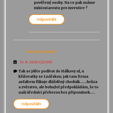
pověřený osoby. Na co pak máme
místostarostu pro investice ?
Odpovědět
Anonym
napsal:
15. 8. 2020 (22:00)
Tak se jděte podívat do Hálkovy ul, u
křižovatky se Lnářskou, jak tam firma
asfaltem flikuje dlážděný chodník…….hrůza
a zvěrstvo, ale bohužel předpokládám, že to
naši úředníci přeberou bez připomínek…..
Odpovědět