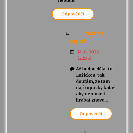
nebude.
Odpovědět
Anonym
napsal:
14. 8. 2020
(22:33)
Až budou dělat tu
Lužickou, tak
doufám, ze tam
dají i optický kabel,
aby nemuseli
hrabat znovu…
Odpovědět