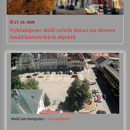
17. 10. 2025
Vyhlašujeme další ročník dotací na obnovu
fasád historických objektů
WebCam Humpolec -
více pohledů