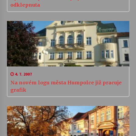
odklepnuta
4. 7. 2007
Na novém logu města Humpolce již pracuje
grafik