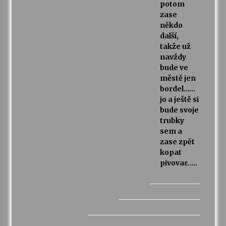
potom
zase
někdo
další,
takže už
navždy
bude ve
městě jen
bordel……
jo a ještě si
bude svoje
trubky
sem a
zase zpět
kopat
pivovar…..