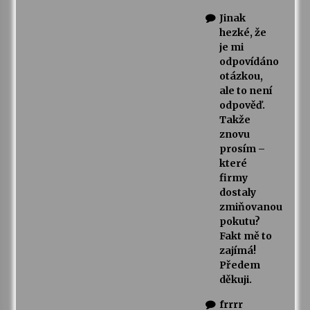
Jinak
hezké, že
je mi
odpovídáno
otázkou,
ale to není
odpověď.
Takže
znovu
prosím –
které
firmy
dostaly
zmiňovanou
pokutu?
Fakt mě to
zajímá!
Předem
děkuji.
frrrr