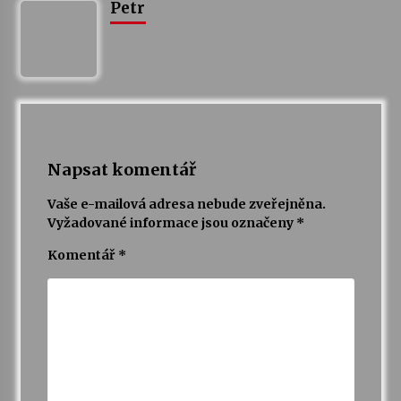
Petr
Napsat komentář
Vaše e-mailová adresa nebude zveřejněna.
Vyžadované informace jsou označeny
*
Komentář
*