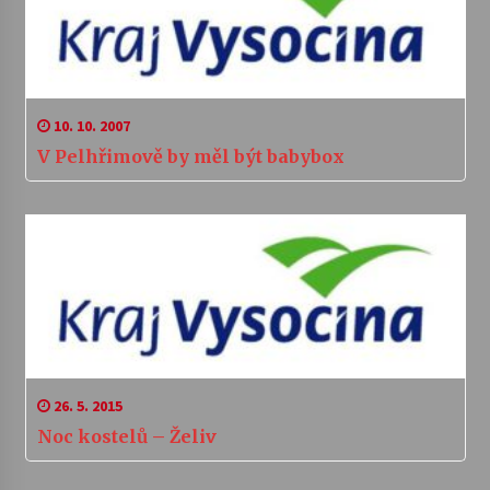
10. 10. 2007
V Pelhřimově by měl být babybox
26. 5. 2015
Noc kostelů – Želiv