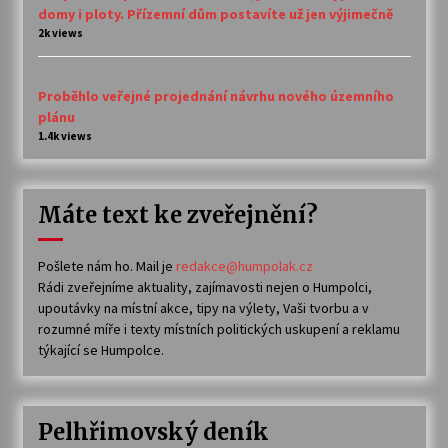
domy i ploty. Přízemní dům postavíte už jen výjimečně
2k views
Proběhlo veřejné projednání návrhu nového územního
plánu
1.4k views
Máte text ke zveřejnění?
Pošlete nám ho. Mail je
redakce@humpolak.cz
Rádi zveřejníme aktuality, zajímavosti nejen o Humpolci,
upoutávky na místní akce, tipy na výlety, Vaši tvorbu a v
rozumné míře i texty místních politických uskupení a reklamu
týkající se Humpolce.
Pelhřimovský deník