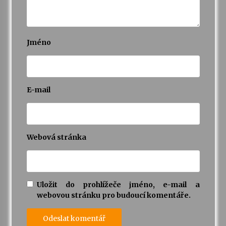
Jméno
E-mail
Webová stránka
Uložit do prohlížeče jméno, e-mail a
webovou stránku pro budoucí komentáře.