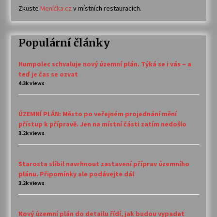
Zkuste
Meníčka.cz
v místních restauracích.
Populární články
Humpolec schvaluje nový územní plán. Týká se i vás – a
teď je čas se ozvat
4.3k views
ÚZEMNÍ PLÁN: Město po veřejném projednání mění
přístup k přípravě. Jen na místní části zatím nedošlo
3.2k views
Starosta slíbil navrhnout zastavení příprav územního
plánu. Připomínky ale podávejte dál
3.2k views
Nový územní plán do detailu řídí, jak budou vypadat