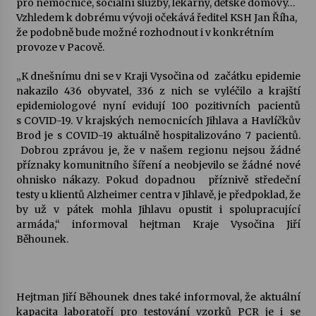
pro nemocnice, sociální služby, lékárny, dětské domovy…
Vzhledem k dobrému vývoji očekává ředitel KSH Jan Říha,
Votavžatský ploty
že podobně bude možné rozhodnout i v konkrétním
23. 7. 2026
provoze v Pacově.
„K dnešnímu dni se v Kraji Vysočina od začátku epidemie
nakazilo 436 obyvatel, 336 z nich se vyléčilo a krajští
Letní koncerty ve Stromovce: Rufus Miller
epidemiologové nyní evidují 100 pozitivních pacientů
22. 7. 2026
s COVID-19. V krajských nemocnicích Jihlava a Havlíčkův
Brod je s COVID-19 aktuálně hospitalizováno 7 pacientů.
Dobrou zprávou je, že v našem regionu nejsou žádné
Vysočinka
příznaky komunitního šíření a neobjevilo se žádné nové
17. 7. 2026
ohnisko nákazy. Pokud dopadnou příznivě středeční
testy u klientů Alzheimer centra v Jihlavě, je předpoklad, že
by už v pátek mohla Jihlavu opustit i spolupracující
Ozvěny prázdnin
armáda,“ informoval hejtman Kraje Vysočina Jiří
14. 7. 2026
Běhounek.
Za kulturou kousek za Humpolec. V Želivě ožije
Hejtman Jiří Běhounek dnes také informoval, že aktuální
odkaz Josefa Čapka
kapacita laboratoří pro testování vzorků PCR je i se
13. 7. 2026