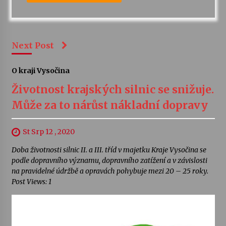
Next Post
O kraji Vysočina
Životnost krajských silnic se snižuje.
Může za to nárůst nákladní dopravy
St Srp 12 , 2020
Doba životnosti silnic II. a III. tříd v majetku Kraje Vysočina se
podle dopravního významu, dopravního zatížení a v závislosti
na pravidelné údržbě a opravách pohybuje mezi 20 – 25 roky.
Post Views: 1