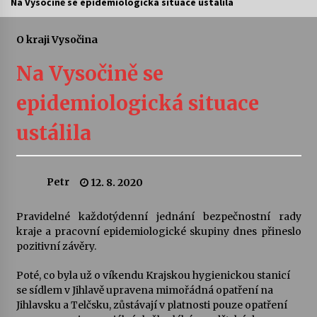
Na Vysočině se epidemiologická situace ustálila
Letní koncerty ve Stromovce: Ars Camerata a
Sukuba Ensemble
O kraji Vysočina
4. 8. 2026
Na Vysočině se
Vernisáž výstavy Josefíny Duškové: Stávám se
epidemiologická situace
kapkou
30. 7. 2026
ustálila
Veselí muzikanti
30. 7. 2026
Petr
12. 8. 2020
Pravidelné každotýdenní jednání bezpečnostní rady
Pozvánka na integrační festival Quijotova
šedesátka: 28. 7.–1. 8. 2026
kraje a pracovní epidemiologické skupiny dnes přineslo
28. 7. 2026
pozitivní závěry.
Poté, co byla už o víkendu Krajskou hygienickou stanicí
Letní koncerty ve Stromovce: Kolchoz a
se sídlem v Jihlavě upravena mimořádná opatření na
Jenakaši
Jihlavsku a Telčsku, zůstávají v platnosti pouze opatření
28. 7. 2026