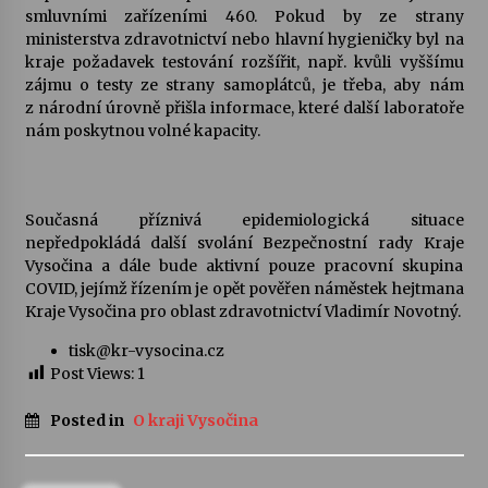
smluvními zařízeními 460. Pokud by ze strany
ministerstva zdravotnictví nebo hlavní hygieničky byl na
Varhanní recitál Michala Novenka v Klášteře
kraje požadavek testování rozšířit, např. kvůli vyššímu
Želiv
zájmu o testy ze strany samoplátců, je třeba, aby nám
3. 7. 2026
z národní úrovně přišla informace, které další laboratoře
nám poskytnou volné kapacity.
Petr Adamec – Malovaný svět
30. 6. 2026
Současná příznivá epidemiologická situace
nepředpokládá další svolání Bezpečnostní rady Kraje
Vysočina a dále bude aktivní pouze pracovní skupina
COVID, jejímž řízením je opět pověřen náměstek hejtmana
Kraje Vysočina pro oblast zdravotnictví Vladimír Novotný.
tisk@kr-vysocina.cz
Post Views:
1
Posted in
O kraji Vysočina