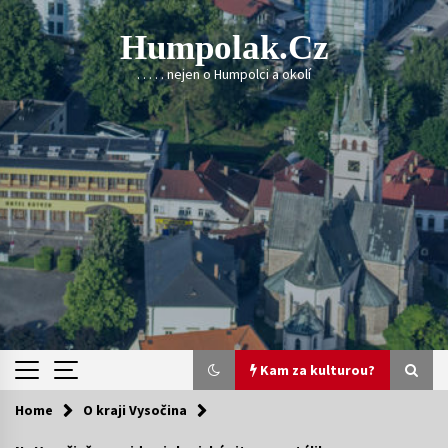
Skip
to
Humpolak.cz
content
. . . . . nejen o Humpolci a okolí
Kam za kulturou?
Home
O kraji Vysočina
Kam za kulturou?