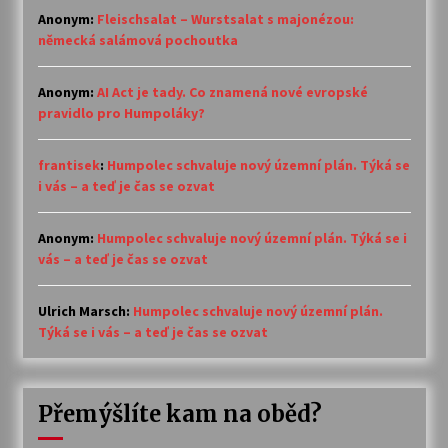
Anonym
:
Fleischsalat – Wurstsalat s majonézou:
německá salámová pochoutka
Anonym
:
AI Act je tady. Co znamená nové evropské
pravidlo pro Humpoláky?
frantisek
:
Humpolec schvaluje nový územní plán. Týká se
i vás – a teď je čas se ozvat
Anonym
:
Humpolec schvaluje nový územní plán. Týká se i
vás – a teď je čas se ozvat
Ulrich Marsch
:
Humpolec schvaluje nový územní plán.
Týká se i vás – a teď je čas se ozvat
Přemýšlíte kam na oběd?