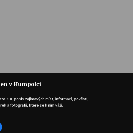
jen v Humpolci
ete ZDE popis zajímavých míst, informací, pověstí,
rek a fotografíí, které se k nim váží.
acebook