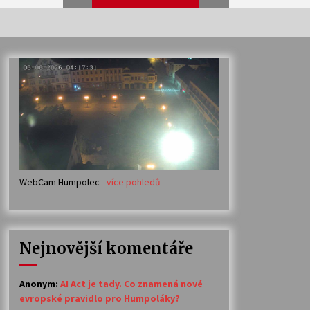
Veselí muzikanti
30. 7. 2026
Votavžatský ploty
23. 7. 2026
WebCam Humpolec -
více pohledů
Ozvěny prázdnin
14. 7. 2026
Nejnovější komentáře
Petr Adamec – Malovaný svět
30. 6. 2026
Anonym
:
AI Act je tady. Co znamená nové
evropské pravidlo pro Humpoláky?