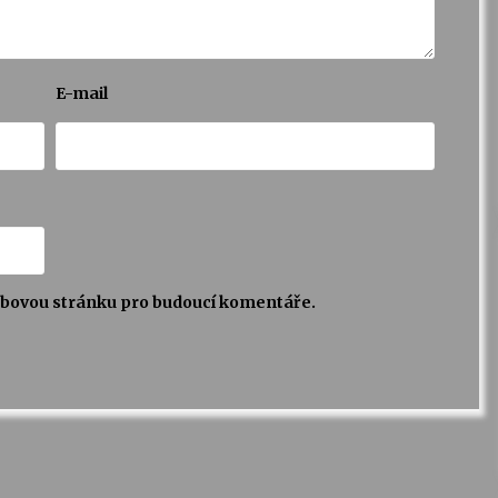
E-mail
webovou stránku pro budoucí komentáře.