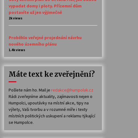
vypadat domy i ploty. Přízemní dům
postavíte už jen výjimečně
2k views
Proběhlo veřejné projednání návrhu
nového územního plánu
1.4k views
Máte text ke zveřejnění?
Pošlete nám ho. Mail je
redakce@humpolak.cz
Rádi zveřejníme aktuality, zajímavosti nejen o
Humpolci, upoutávky na místní akce, tipy na
výlety, Vaši tvorbu a v rozumné míře i texty
místních politických uskupení a reklamu týkající
se Humpolce.