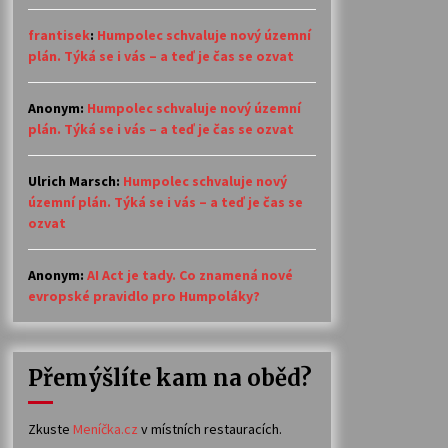
frantisek
:
Humpolec schvaluje nový územní
plán. Týká se i vás – a teď je čas se ozvat
Anonym
:
Humpolec schvaluje nový územní
plán. Týká se i vás – a teď je čas se ozvat
Ulrich Marsch
:
Humpolec schvaluje nový
územní plán. Týká se i vás – a teď je čas se
ozvat
Anonym
:
AI Act je tady. Co znamená nové
evropské pravidlo pro Humpoláky?
Přemýšlíte kam na oběd?
Zkuste
Meníčka.cz
v místních restauracích.