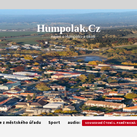
Humpolak.cz
. . . . . nejen o Humpolci a okolí
e z městského úřadu
Sport
audio:
SOUSEDSKÉ ČTENÍ-L. PAMĚTNICKÁ: 