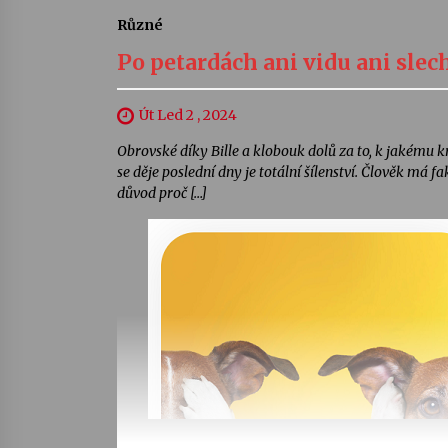
Různé
Po petardách ani vidu ani slec
Út Led 2 , 2024
Obrovské díky Bille a klobouk dolů za to, k jakému kro
se děje poslední dny je totální šílenství. Člověk má fa
důvod proč […]