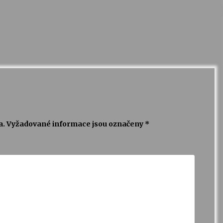
a.
Vyžadované informace jsou označeny
*