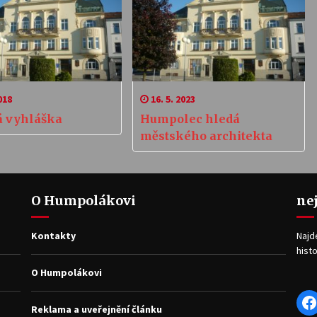
018
16. 5. 2023
á vyhláška
Humpolec hledá
městského architekta
O Humpolákovi
ne
Kontakty
Najd
histo
O Humpolákovi
F
Reklama a uveřejnění článku