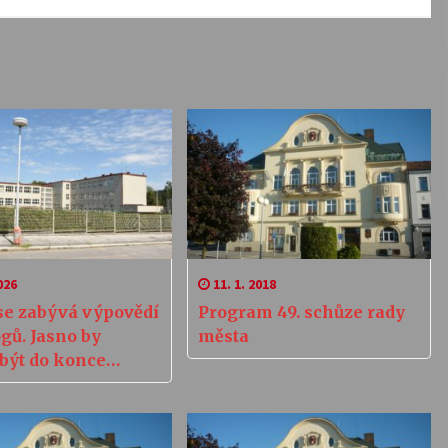
026
11. 1. 2018
se zabývá výpovědí
Program 49. schůze rady
gů. Jasno by
města
být do konce
o týdne