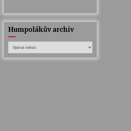
Humpolákův archiv
Humpolákův
archiv