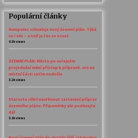
Populární články
Humpolec schvaluje nový územní plán. Týká
se i vás – a teď je čas se ozvat
4.3k views
ÚZEMNÍ PLÁN: Město po veřejném
projednání mění přístup k přípravě. Jen na
místní části zatím nedošlo
3.2k views
Starosta slíbil navrhnout zastavení příprav
územního plánu. Připomínky ale podávejte
dál
3.2k views
Nový územní plán do detailu řídí, jak budou