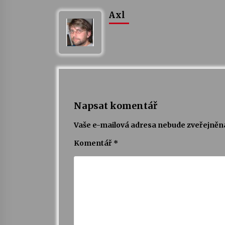
Axl
Napsat komentář
Vaše e-mailová adresa nebude zveřejněn
Komentář
*