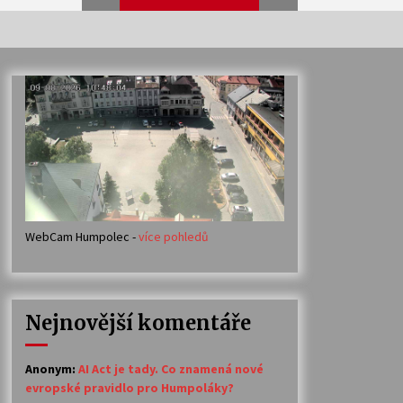
Veselí muzikanti
30. 7. 2026
Votavžatský ploty
23. 7. 2026
WebCam Humpolec -
více pohledů
Ozvěny prázdnin
14. 7. 2026
Nejnovější komentáře
Petr Adamec – Malovaný svět
30. 6. 2026
Anonym
:
AI Act je tady. Co znamená nové
evropské pravidlo pro Humpoláky?