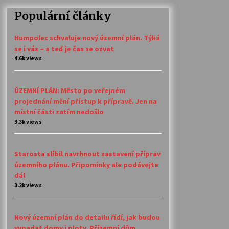
Populární články
Humpolec schvaluje nový územní plán. Týká
se i vás – a teď je čas se ozvat
4.6k views
ÚZEMNÍ PLÁN: Město po veřejném
projednání mění přístup k přípravě. Jen na
místní části zatím nedošlo
3.3k views
Starosta slíbil navrhnout zastavení příprav
územního plánu. Připomínky ale podávejte
dál
3.2k views
Nový územní plán do detailu řídí, jak budou
vypadat domy i ploty. Přízemní dům