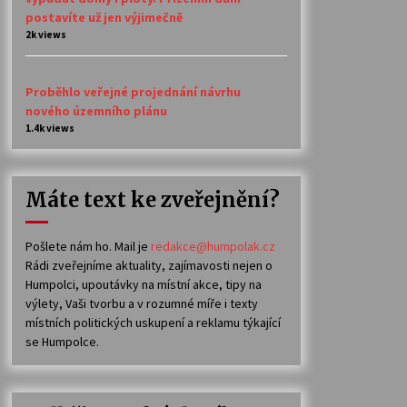
postavíte už jen výjimečně
2k views
Proběhlo veřejné projednání návrhu
nového územního plánu
1.4k views
Máte text ke zveřejnění?
Pošlete nám ho. Mail je
redakce@humpolak.cz
Rádi zveřejníme aktuality, zajímavosti nejen o
Humpolci, upoutávky na místní akce, tipy na
výlety, Vaši tvorbu a v rozumné míře i texty
místních politických uskupení a reklamu týkající
se Humpolce.