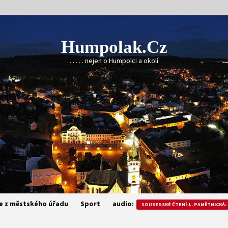
Humpolak.cz
. . . . . nejen o Humpolci a okolí
e z městského úřadu
Sport
audio:
SOUSEDSKÉ ČTENÍ-L. PAMĚTNICKÁ: 