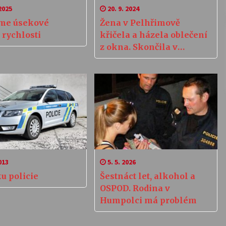
2025
20. 9. 2024
me úsekové
Žena v Pelhřimově
 rychlosti
křičela a házela oblečení
z okna. Skončila v
nemocnici
013
5. 5. 2026
u policie
Šestnáct let, alkohol a
OSPOD. Rodina v
Humpolci má problém