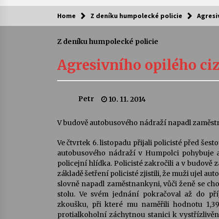
Home
Z deníku humpolecké policie
Agresiv
Kam za kulturou?
Z deníku humpolecké policie
Letní koncerty ve Stromovce: Ars
Camerata a Sukuba Ensemble
Agresivního opilého cizi
4. 8. 2026
Pozvánka na integrační festival
Petr
10. 11. 2014
Quijotova šedesátka: 28. 7.–1. 8.
2026
28. 7. 2026
V budově autobusového nádraží napadl zaměst
Ve čtvrtek 6. listopadu přijali policisté před š
Letní koncerty ve Stromovce: Rufu
Miller
autobusového nádraží v Humpolci pohybuje ag
22. 7. 2026
policejní hlídka. Policisté zakročili a v budově z
základě šetření policisté zjistili, že muži ujel 
slovně napadl zaměstnankyni, vůči ženě se chov
Za kulturou kousek za Humpolec. 
stolu. Ve svém jednání pokračoval až do pří
Želivě ožije odkaz Josefa Čapka
zkoušku, při které mu naměřili hodnotu 1,39 
13. 7. 2026
protialkoholní záchytnou stanici k vystřízlivěn