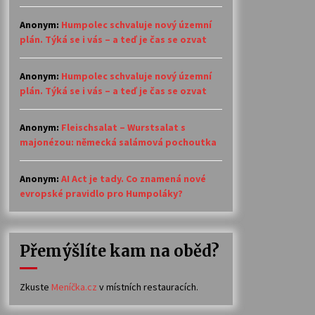
Anonym
:
Humpolec schvaluje nový územní
plán. Týká se i vás – a teď je čas se ozvat
Anonym
:
Humpolec schvaluje nový územní
plán. Týká se i vás – a teď je čas se ozvat
Anonym
:
Fleischsalat – Wurstsalat s
majonézou: německá salámová pochoutka
Anonym
:
AI Act je tady. Co znamená nové
evropské pravidlo pro Humpoláky?
Přemýšlíte kam na oběd?
Zkuste
Meníčka.cz
v místních restauracích.