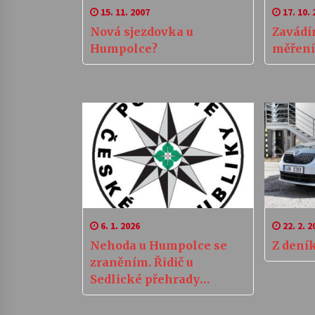
15. 11. 2007
17. 10. 
Nová sjezdovka u
Zavádí
Humpolce?
měření
6. 1. 2026
22. 2. 2
Nehoda u Humpolce se
Z deník
zraněním. Řidič u
Sedlické přehrady
narazil do stromu