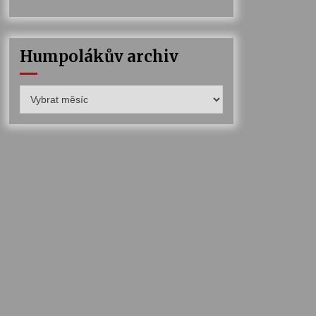
Humpolákův archiv
Humpolákův
archiv