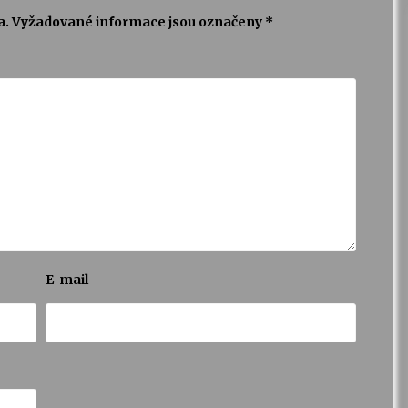
a.
Vyžadované informace jsou označeny
*
E-mail