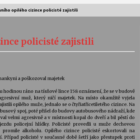
ního opilého cizince policisté zajistili
Vernisáž výstavy Josefíny Duškové:
Stávám se kapkou
nce policisté zajistili
30. 7. 2026
Letní koncerty ve Stromovce:
Kolchoz a Jenakaši
28. 7. 2026
nankyni a poškozoval majetek
estou hodinou ráno na tísňové lince 158 oznámení, že se v budově
s
Vysočinka
resivní muž, který ničí majetek. Na místo okamžitě vyjela
17. 7. 2026
ajistili opilého muže, jednalo se o čtyřiatřicetiletého cizince. Na
autobusový spoj, poté přišel do budovy autobusového nádraží, kde
al velmi agresivně a v místnosti kopal do dveří a bil pěstí do
V
Varhanní recitál Michala Novenka v
jezdu policejní hlídky. Policisté provedli u muže dechovou
Klášteře Želiv
promile alkoholu. Opilého cizince policisté eskortovali na
3. 7. 2026
í. Případ policisté v současné době šetří jako přestupek proti