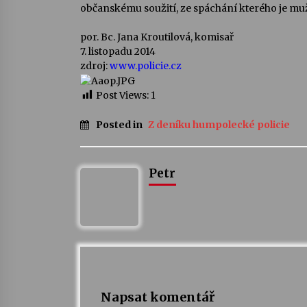
občanskému soužití, ze spáchání kterého je muž
por. Bc. Jana Kroutilová, komisař
7. listopadu 2014
zdroj:
www.policie.cz
Post Views:
1
Posted in
Z deníku humpolecké policie
Petr
Napsat komentář