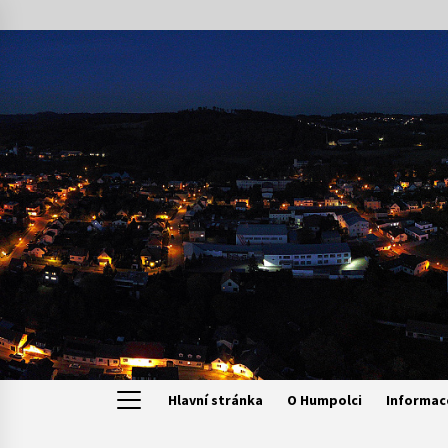
Skip
to
content
Hlavní stránka
O Humpolci
Informac