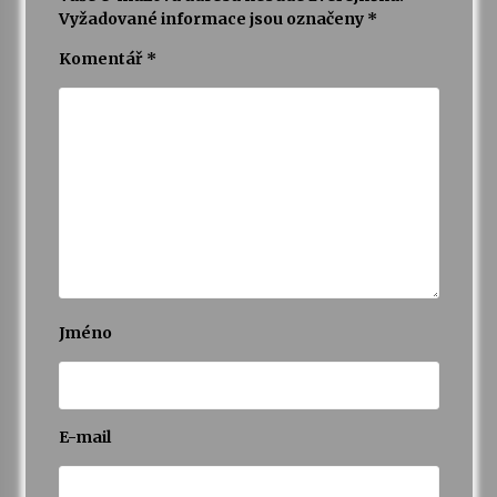
Vyžadované informace jsou označeny
*
Komentář
*
Jméno
E-mail