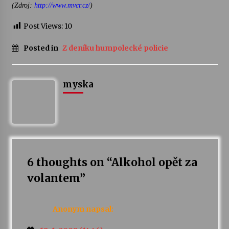
(Zdroj:
http://www.mvcr.cz/
)
Post Views:
10
Posted in
Z deníku humpolecké policie
myska
6 thoughts on “
Alkohol opět za
volantem
”
Anonym
napsal: