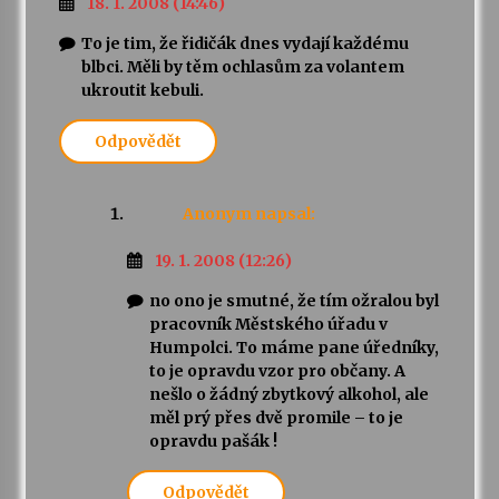
18. 1. 2008 (14:46)
To je tim, že řidičák dnes vydají každému
blbci. Měli by těm ochlasům za volantem
ukroutit kebuli.
Odpovědět
Anonym
napsal:
19. 1. 2008 (12:26)
no ono je smutné, že tím ožralou byl
pracovník Městského úřadu v
Humpolci. To máme pane úředníky,
to je opravdu vzor pro občany. A
nešlo o žádný zbytkový alkohol, ale
měl prý přes dvě promile – to je
opravdu pašák !
Odpovědět