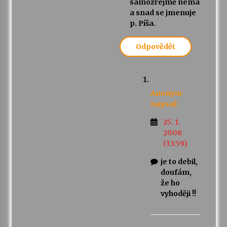
samozřejmě nemá
a snad se jmenuje
p. Píša.
Odpovědět
Anonym
napsal:
25. 1.
2008
(13:59)
je to debil,
doufám,
že ho
vyhoději !!