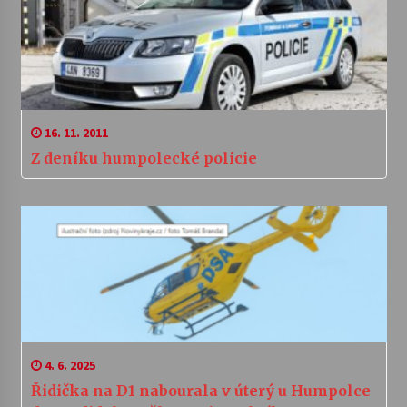
16. 11. 2011
Z deníku humpolecké policie
4. 6. 2025
Řidička na D1 nabourala v úterý u Humpolce