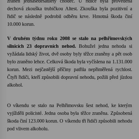
zraněn jednašedesátiletý chodec. U řidiče byla provedena
dechová zkouška trubičkou Altest. Zkouška byla pozitivní a
Varhanní recitál Michala Novenka v Klášteře
řidič se následně podrobil odběru krve. Hmotná škoda činí
Želiv
10.000 korun.
3. 7. 2026
V druhém týdnu roku 2008 se stalo na pelhřimovských
Petr Adamec – Malovaný svět
silnicích 23 dopravních nehod.
Bohužel jedna nehoda si
30. 6. 2026
vyžádala lidský život, dvě osoby byly těžce zraněny a pět osob
bylo zraněno lehce. Celková škoda byla vyčíslena na 1.131.000
korun. Mezi nejčastější příčiny patřila nepřiměřená rychlost.
Čtyři řidiči, kteří způsobili dopravní nehodu, požili před jízdou
alkohol.
O víkendu se stalo na Pelhřimovsku šest nehod, ke kterým
vyjížděli policisté. Jedna osoba byla těžce zraněna. Způsobená
škoda činí 123.000 korun. O víkendu tři řidiči způsobili nehodu
pod vlivem alkoholu.