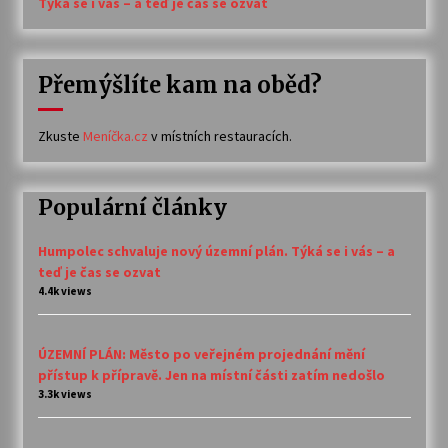
Týká se i vás – a teď je čas se ozvat
Přemýšlíte kam na oběd?
Zkuste
Meníčka.cz
v místních restauracích.
Populární články
Humpolec schvaluje nový územní plán. Týká se i vás – a
teď je čas se ozvat
4.4k views
ÚZEMNÍ PLÁN: Město po veřejném projednání mění
přístup k přípravě. Jen na místní části zatím nedošlo
3.3k views