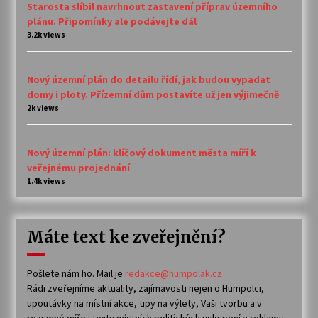
Starosta slíbil navrhnout zastavení příprav územního
plánu. Připomínky ale podávejte dál
3.2k views
Nový územní plán do detailu řídí, jak budou vypadat
domy i ploty. Přízemní dům postavíte už jen výjimečně
2k views
Nový územní plán: klíčový dokument města míří k
veřejnému projednání
1.4k views
Máte text ke zveřejnění?
Pošlete nám ho. Mail je
redakce@humpolak.cz
Rádi zveřejníme aktuality, zajímavosti nejen o Humpolci,
upoutávky na místní akce, tipy na výlety, Vaši tvorbu a v
rozumné míře i texty místních politických uskupení a reklamu