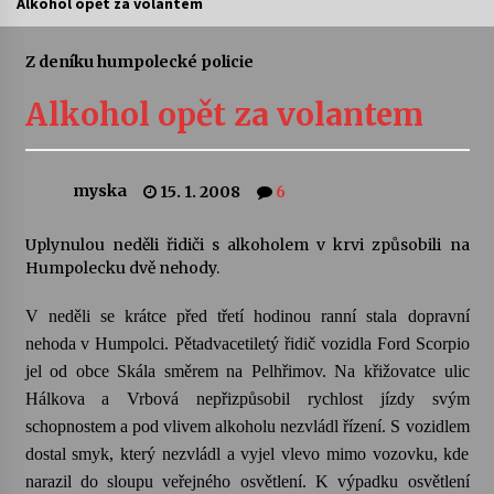
Alkohol opět za volantem
Letní koncerty ve Stromovce: Ars Camerata a
Sukuba Ensemble
Z deníku humpolecké policie
4. 8. 2026
Alkohol opět za volantem
Vernisáž výstavy Josefíny Duškové: Stávám se
kapkou
30. 7. 2026
myska
15. 1. 2008
6
Veselí muzikanti
Uplynulou neděli řidiči s alkoholem v krvi způsobili na
30. 7. 2026
Humpolecku dvě nehody.
V neděli se krátce před třetí hodinou ranní stala dopravní
Pozvánka na integrační festival Quijotova
nehoda v Humpolci. Pětadvacetiletý řidič vozidla Ford Scorpio
šedesátka: 28. 7.–1. 8. 2026
jel od obce Skála směrem na Pelhřimov. Na křižovatce ulic
28. 7. 2026
Hálkova a Vrbová nepřizpůsobil rychlost jízdy svým
schopnostem a pod vlivem alkoholu nezvládl řízení. S vozidlem
Letní koncerty ve Stromovce: Kolchoz a
dostal smyk, který nezvládl a vyjel vlevo mimo vozovku, kde
Jenakaši
narazil do sloupu veřejného osvětlení. K výpadku osvětlení
28. 7. 2026