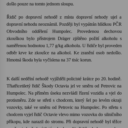
došlo pouze na tomto jednom sloupu.
Votavžatský ploty
Řidič po dopravní nehodě z místa dopravní nehody ujel a
23. 7. 2026
dopravní nehodu neoznámil. Později byl vypátrán hlídkou PČR
Obvodního oddělení Humpolec. Provedenou dechovou
Letní koncerty ve Stromovce: Rufus Miller
zkouškou bylo přístrojem Dräger zjištěno požití alkoholu s
22. 7. 2026
naměřenou hodnotou 1,77 g/kg alkoholu. U řidiče byl proveden
odběr krve ke zkoušce na alkohol. Ke zranění osob nedošlo.
Hmotná škoda byla vyčíslena na 37 tisíc korun.
Vysočinka
17. 7. 2026
K další nedělní nehodě vyjížděli policisté krátce po 20. hodině.
Třiatřicetiletý řidič Škody Octavia jel ve směru od Petrovic na
Ozvěny prázdnin
Humpolec. Na přímém úseku nezvládl řízení vozidla a vjel do
14. 7. 2026
protisměru. Zde se střetl s chodcem, který šel po levém okraji
vozovky, také ve směru od Petrovic na Humpolec. Po střetu s
chodcem vyjel řidič Octavie vlevo mimo vozovku do silničního
Za kulturou kousek za Humpolec. V Želivě ožije
odkaz Josefa Čapka
příkopu, kde narazil do stromu. Při dopravní nehodě byl těžce
13. 7. 2026