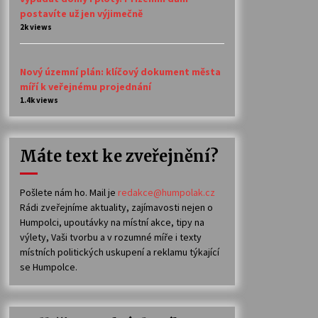
postavíte už jen výjimečně
2k views
Nový územní plán: klíčový dokument města
míří k veřejnému projednání
1.4k views
Máte text ke zveřejnění?
Pošlete nám ho. Mail je
redakce@humpolak.cz
Rádi zveřejníme aktuality, zajímavosti nejen o
Humpolci, upoutávky na místní akce, tipy na
výlety, Vaši tvorbu a v rozumné míře i texty
místních politických uskupení a reklamu týkající
se Humpolce.