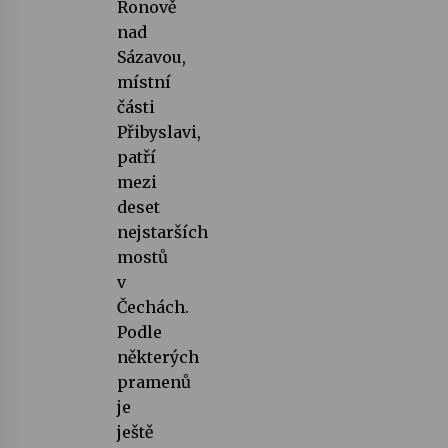
Ronově
nad
Sázavou,
místní
části
Přibyslavi,
patří
mezi
deset
nejstarších
mostů
v
Čechách.
Podle
některých
pramenů
je
ještě