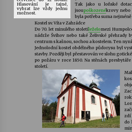
Hlasování je tajné,
Tak jako u loňské dotac
vybrat lze vždy jednu
jsou
poškozené
krovy nebo 
možnost.
byla potřeba suma nejméně 
Kostel sv. Víta v Zahrádce
Do 70. let minulého století
leželo
mezi Humpolce
nádrže Švihov nebo také Želivské přehrady b
centrum s kašnou, sochou a kostelem. Ten nyní
Jednolodní kostel obdélného půdorysu byl vyst
stavby. Později byl přestavován ve slohu gotic
po požáru v roce 1850. Na stěnách presbytáře 
století.
Mal
kos
obj
Zac
rok
Lon
zač
zdí
do 
min