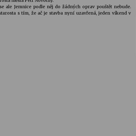
tarosta města Petr Novotný.
u se ale Jemnice podle něj do žádných oprav pouštět nebude.
arosta s tím, že ač je stavba nyní uzavřená, jeden víkend v