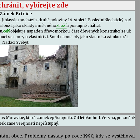
chránit, vybírejte zde
Zámek Brtnice
ihlavsku pochází z druhé poloviny 16. století. Poslední šlechtický rod
 sloužil jako sklady smíšeného
zboží
a postupně chátral.
u,
celý
objekt je napaden dřevomorkou, část dřevěných konstrukcí se už
oucí se spory o vlastnictví. Soud naposledy jako vlastníka zámku určil
Nadaci Svébyt.
pus Moraviae, která zámek zpřístupnila. Od letošního 1. června, po změně
ámek zase veřejnosti nepřístupný.
ntám obce. Problémy nastaly po roce 1990, kdy se vystěhoval