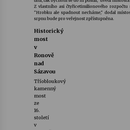
titul, tak bychom se do ní pustili," uvedl místos
Z vlastního asi čtyřicetimilionového rozpočt
"Hrobku ale spadnout necháme," dodal místost
srpnu bude pro veřejnost zpřístupněna.
Historický
most
v
Ronově
nad
Sázavou
Tříobloukový
kamenný
most
ze
16.
století
v