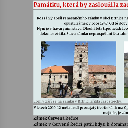
Památku, která by zasloužila za
Rozsáhlý areál renesančního zámku v obci Brtnice na J
opustil zámek v roce 1947. Od té doby
Nyní je v havarijním stavu. Dlouhá léta trpěl neúdržbo
dokonce zřítila. Stavu zámku neprospěl ani léta táhn
Loni v září se na zámku v Brtnici zřítila část střechy.
V letech 2010-12 měla areál pronajatý třebíčská firma O
majitele, je z
Zámek Červená Řečice
Zámek v Červené Řečici patřil kdysi k domina