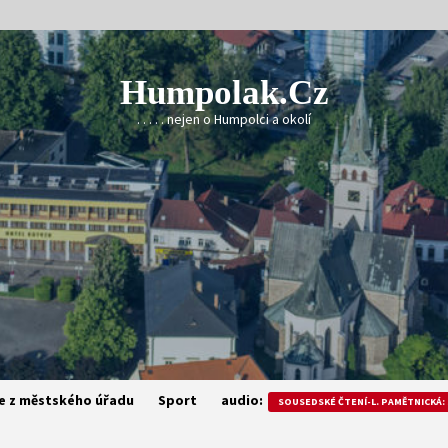
Humpolak.cz
. . . . . nejen o Humpolci a okolí
e z městského úřadu
Sport
audio:
SOUSEDSKÉ ČTENÍ-L. PAMĚTNICKÁ: 