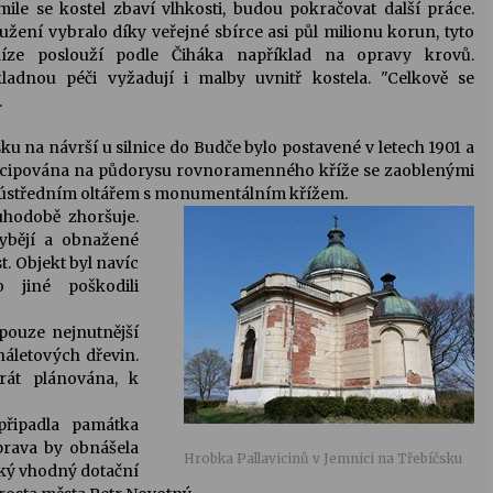
mile se kostel zbaví vlhkosti, budou pokračovat další práce.
užení vybralo díky veřejné sbírce asi půl milionu korun, tyto
íze poslouží podle Čiháka například na opravy krovů.
ladnou péči vyžadují i malby uvnitř kostela. "Celkově se
.
u na návrší u silnice do Budče bylo postavené v letech 1901 a
 koncipována na půdorysu rovnoramenného kříže se zaoblenými
s ústředním oltářem s monumentálním křížem.
uhodobě zhoršuje.
ybějí a obnažené
t. Objekt byl navíc
o jiné poškodili
pouze nejnutnější
náletových dřevin.
rát plánována, k
připadla památka
prava by obnášela
Hrobka Pallavicinů v Jemnici na Třebíčsku
aký vhodný dotační