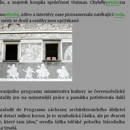
dlo, a majetek koupila společnost Unimax. Chyběly
peníze
na
éna
střechy
, zdivo a interiéry zase poznamenala zatékající
voda
.
y, místy se drolí a omítky jsou oprýskané.
havarijního programu ministerstva kultury se červenořečický
tačily jen na nejnutnější práce a památka potřebovala další
 zařadit do Programu záchrany architektonického dědictví
al dotaci milion korun. Je to symbolická částka, ale po dvaceti
e, které tam jdou," uvedla šéfka telčské pobočky Národního
 Veselá.