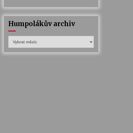
Humpolákův archiv
Humpolákův
archiv