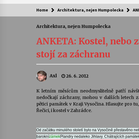
Home
Architektura, nejen Humpolecka
AN
Kam za kulturou?
Architektura, nejen Humpolecka
Letní koncerty ve Stromovce: Ars
Camerata a Sukuba Ensemble
ANKETA: Kostel, nebo 
4. 8. 2026
stojí za záchranu
Pozvánka na integrační festival
Quijotova šedesátka: 28. 7.–1. 8.
2026
Axl
26. 6. 2012
28. 7. 2026
Letní koncerty ve Stromovce: Rufu
K letním měsícům neodmyslitelně patří návšt
Miller
nedočkají záchrany, mohou v dalších letech 
22. 7. 2026
pětici památek v Kraji Vysočina. Hlasujte pro t
Řečici, i kostel v Zahrádce.
Za kulturou kousek za Humpolec. 
Želivě ožije odkaz Josefa Čapka
13. 7. 2026
Od začátku minulého století bylo na Vysočině přestavěno neb
barokní
zámek
Plandry nedaleko Jihlavy. Chátrajících památek j