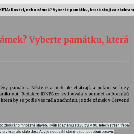
KETA: Kostel, nebo zámek? Vyberte památku, která stojí za záchran
Vernisáž výstavy Josefíny Duškové:
Stávám se kapkou
zámek? Vyberte památku, která
30. 7. 2026
Letní koncerty ve Stromovce:
Kolchoz a Jenakaši
28. 7. 2026
s
Vysočinka
ěvy památek. Některé z nich ale chátrají, a pokud se brzy
17. 7. 2026
zaniknout. Redakce iDNES.cz vytipovala s pomocí odborníků
u, která by se podle vás měla zachránit. Je zde zámek v Červené
V
Varhanní recitál Michala Novenka v
Klášteře Želiv
3. 7. 2026
o zbouráno množství staveb. Kvůli špatnému stavu byl v 90. letech stržen třeba
e v kraji ale stále dost. Aby je nedostihl stejný osud, potřebují opravu.