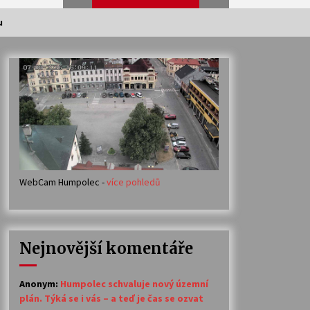
u
Veselí muzikanti
30. 7. 2026
Votavžatský ploty
23. 7. 2026
WebCam Humpolec -
více pohledů
Ozvěny prázdnin
14. 7. 2026
Nejnovější komentáře
Petr Adamec – Malovaný svět
30. 6. 2026
Anonym
:
Humpolec schvaluje nový územní
plán. Týká se i vás – a teď je čas se ozvat