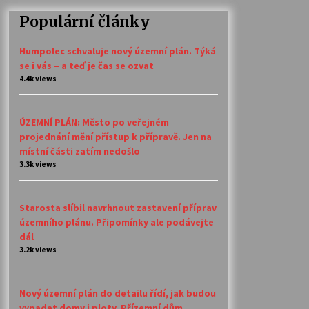
Populární články
Humpolec schvaluje nový územní plán. Týká
se i vás – a teď je čas se ozvat
4.4k views
ÚZEMNÍ PLÁN: Město po veřejném
projednání mění přístup k přípravě. Jen na
místní části zatím nedošlo
3.3k views
Starosta slíbil navrhnout zastavení příprav
územního plánu. Připomínky ale podávejte
dál
3.2k views
Nový územní plán do detailu řídí, jak budou
vypadat domy i ploty. Přízemní dům