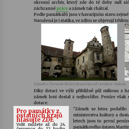
okresní archiv, který zde do té doby měl sí
záchranné
práce
a zámek tak chátral.
Podle památkářů jsou v havarijním stavu zejm
Narušená je i statika, ve zdivu se objevují trhlin
Zámek v Červené Řečici dvacet let od revoluce chátral.
Díky dotaci ve výši přibližně půl milionu z 
zámek loni dostal z nejhoršího. Peníze však s
dotace.
"Zámek se letos podařilo
Pro památky z
ostatních krajů
ministerstva kultury a dost
hlasujte ZDE
letech jsou to první peníz
Volit můžete až do 24.
památkového ústavu Martina
července do 12 hodin.