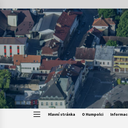
Skip
to
content
Hlavní stránka
O Humpolci
Informac