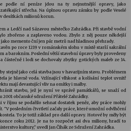
e podle ní peníze jdou na ty nejnutnější opravy, jako
zatékající střecha. Na úplnou opravu zámku by podle Veselé
v desítkách milionů korun.
m a Ledčí nad Sázavou městečko Zahrádka. Při stavbě vodní
ylo zbořeno a zaplaveno vodou. Zbylo z něj pouze někdejší
 jako memento ční jen pár metrů nad hladinou přehrady.
avěn po roce 1219 v románském slohu v místě starší sakrální
kém a barokním. Poslední větší stavební úpravy byly provedeny
a částečně i lodi se dochovaly zbytky gotických maleb ze 14.
by stejně jako celá stavba jsou v havarijním stavu. Problémem
tela je hlavně voda. Vzlínající vlhkost a kolísání teplot uvnitř
ektu mají devastující vliv na omítky i malby.
hránit stavbu, jež je nyní ve správě památkářů, se snaží od
u 2001 občanské sdružení Přátelé Zahrádky.
i v říjnu se podařilo sehnat dostatek peněz, aby práce mohly
ít. "V posledním čtvrtletí začaly práce, které umožní odvlhčení
 kostela. To je totiž základ pro další opravy. Hotové by měly být
konce roku 2012. Je na to rozpočet asi dva miliony, hradí to
isterstvo kultury," uvedl Jan Čihák ze Sdružení Zahrádka.