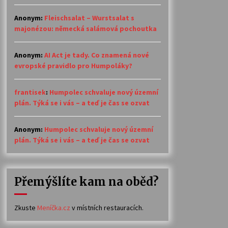
Anonym
:
Fleischsalat – Wurstsalat s
majonézou: německá salámová pochoutka
Anonym
:
AI Act je tady. Co znamená nové
evropské pravidlo pro Humpoláky?
frantisek
:
Humpolec schvaluje nový územní
plán. Týká se i vás – a teď je čas se ozvat
Anonym
:
Humpolec schvaluje nový územní
plán. Týká se i vás – a teď je čas se ozvat
Přemýšlíte kam na oběd?
Zkuste
Meníčka.cz
v místních restauracích.