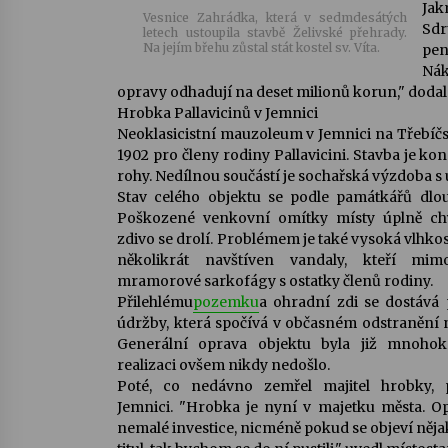
Jak
Vesnice Zahrádka, která v sedmdesátých
Sdr
letech ustoupila stavbě Želivské přehrady.
Na jejím břehu zůstal stát kostel sv. Víta.
pen
Nák
opravy odhadují na deset milionů korun," dodal
Hrobka Pallavicinů v Jemnici
Neoklasicistní mauzoleum v Jemnici na Třebíčsk
1902 pro členy rodiny Pallavicini. Stavba je
rohy. Nedílnou součástí je sochařská výzdoba 
Stav celého objektu se podle památkářů dlo
Poškozené venkovní omítky místy úplně ch
zdivo se drolí. Problémem je také vysoká vlhkos
několikrát navštíven vandaly, kteří mim
mramorové sarkofágy s ostatky členů rodiny.
Přilehlému
pozemku
a ohradní zdi se dostává 
údržby, která spočívá v občasném odstranění 
Generální oprava objektu byla již mnohok
realizaci ovšem nikdy nedošlo.
Poté, co nedávno zemřel majitel hrobky, 
Jemnici. "Hrobka je nyní v majetku města. O
nemalé investice, nicméně pokud se objeví něj