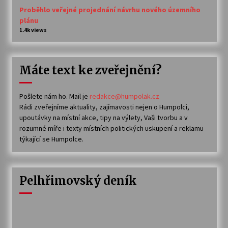
Proběhlo veřejné projednání návrhu nového územního
plánu
1.4k views
Máte text ke zveřejnění?
Pošlete nám ho. Mail je
redakce@humpolak.cz
Rádi zveřejníme aktuality, zajímavosti nejen o Humpolci,
upoutávky na místní akce, tipy na výlety, Vaši tvorbu a v
rozumné míře i texty místních politických uskupení a reklamu
týkající se Humpolce.
Pelhřimovský deník