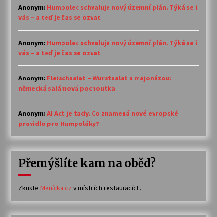
Anonym
:
Humpolec schvaluje nový územní plán. Týká se i
vás – a teď je čas se ozvat
Anonym
:
Humpolec schvaluje nový územní plán. Týká se i
vás – a teď je čas se ozvat
Anonym
:
Fleischsalat – Wurstsalat s majonézou:
německá salámová pochoutka
Anonym
:
AI Act je tady. Co znamená nové evropské
pravidlo pro Humpoláky?
Přemýšlíte kam na oběd?
Zkuste
Meníčka.cz
v místních restauracích.