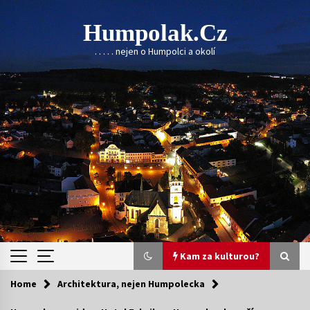
Skip
to
Humpolak.cz
content
. . . . . nejen o Humpolci a okolí
Kam za kulturou?
Home
Architektura, nejen Humpolecka
Kam za kulturou?