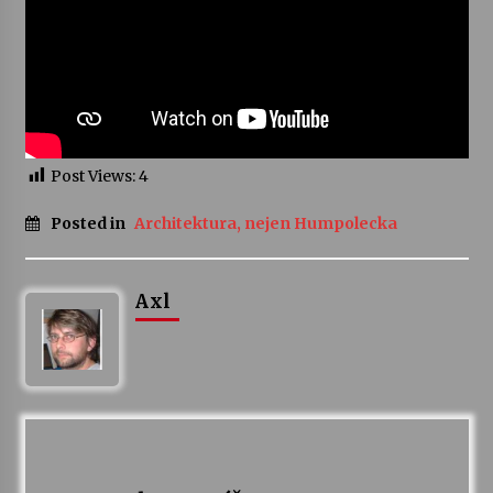
Varhanní recitál Michala Novenka v Klášteře
Želiv
3. 7. 2026
Petr Adamec – Malovaný svět
Post Views:
4
30. 6. 2026
Posted in
Architektura, nejen Humpolecka
Axl