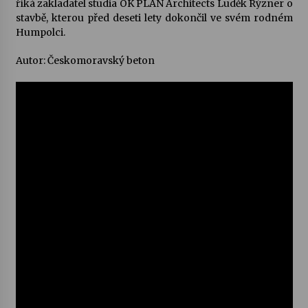
říká zakladatel studia OK PLAN Architects Luděk Rýzner o
stavbě, kterou před deseti lety dokončil ve svém rodném
Votavžatský ploty
Humpolci.
23. 7. 2026
Autor: Českomoravský beton
Letní koncerty ve Stromovce: Rufus Miller
22. 7. 2026
Vysočinka
17. 7. 2026
Ozvěny prázdnin
14. 7. 2026
Za kulturou kousek za Humpolec. V Želivě ožije
odkaz Josefa Čapka
13. 7. 2026