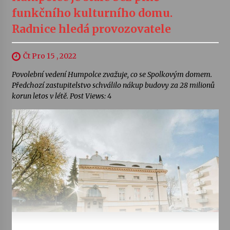
funkčního kulturního domu.
Radnice hledá provozovatele
Čt Pro 15 , 2022
Povolební vedení Humpolce zvažuje, co se Spolkovým domem.
Předchozí zastupitelstvo schválilo nákup budovy za 28 milionů
korun letos v létě. Post Views: 4