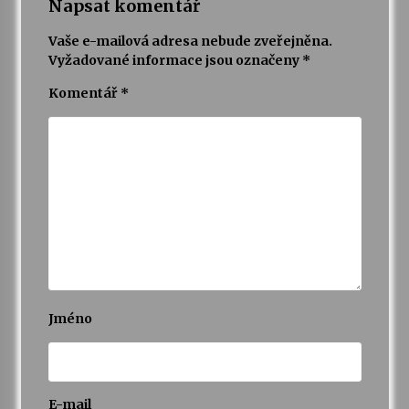
Napsat komentář
Vaše e-mailová adresa nebude zveřejněna.
Vyžadované informace jsou označeny
*
Komentář
*
Jméno
E-mail