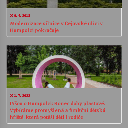
9. 4. 2018
Modernizace silnice v Čejovské ulici v
Humpolci pokračuje
1. 7. 2022
Píšou o Humpolci: Konec doby plastové.
Vybíráme promyšlená a funkční dětská
hřiště, která potěší děti i rodiče