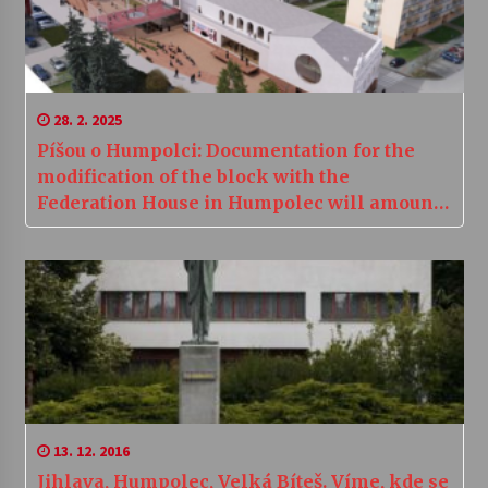
28. 2. 2025
Píšou o Humpolci: Documentation for the
modification of the block with the
Federation House in Humpolec will amount
to 20 million CZK
13. 12. 2016
Jihlava, Humpolec, Velká Bíteš. Víme, kde se