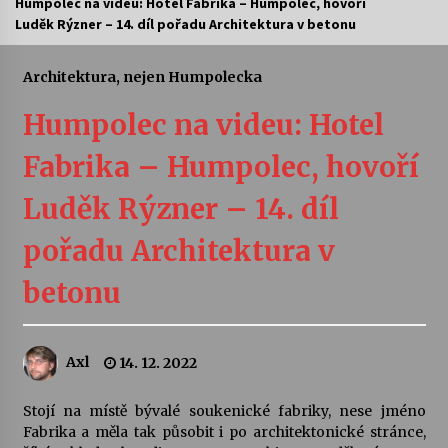
Humpolec na videu: Hotel Fabrika – Humpolec, hovoří
Luděk Rýzner – 14. díl pořadu Architektura v betonu
Letní koncerty ve Stromovce: Ars Camerata a
Sukuba Ensemble
4. 8. 2026
Architektura, nejen Humpolecka
Humpolec na videu: Hotel
Vernisáž výstavy Josefíny Duškové: Stávám se
kapkou
Fabrika – Humpolec, hovoří
30. 7. 2026
Luděk Rýzner – 14. díl
Veselí muzikanti
30. 7. 2026
pořadu Architektura v
betonu
Pozvánka na integrační festival Quijotova
šedesátka: 28. 7.–1. 8. 2026
28. 7. 2026
Axl
14. 12. 2022
Letní koncerty ve Stromovce: Kolchoz a
Stojí na místě bývalé soukenické fabriky, nese jméno
Jenakaši
Fabrika a měla tak působit i po architektonické stránce,
28. 7. 2026