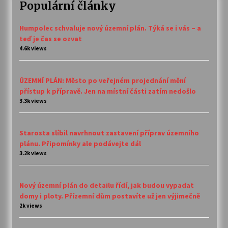
Populární články
Humpolec schvaluje nový územní plán. Týká se i vás – a
teď je čas se ozvat
4.6k views
ÚZEMNÍ PLÁN: Město po veřejném projednání mění
přístup k přípravě. Jen na místní části zatím nedošlo
3.3k views
Starosta slíbil navrhnout zastavení příprav územního
plánu. Připomínky ale podávejte dál
3.2k views
Nový územní plán do detailu řídí, jak budou vypadat
domy i ploty. Přízemní dům postavíte už jen výjimečně
2k views