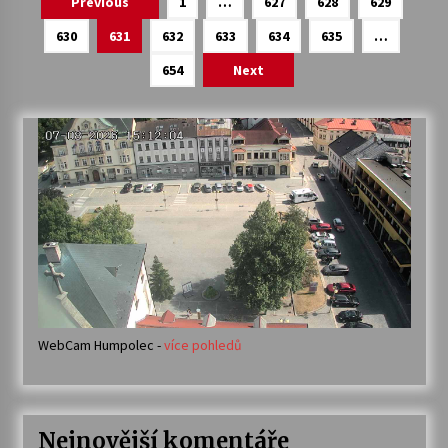
Previous
1
…
627
628
629
pro
630
631
632
633
634
635
…
příspěvky
654
Next
WebCam Humpolec -
více pohledů
Nejnovější komentáře