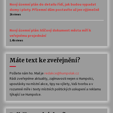
Nový územní plán do detailu řídí, jak budou vypadat
domy i ploty. Přízemní dům postavíte už jen výjimečně
2k views
Nový územní plán: klíčový dokument města míří k
veřejnému projednání
1.4k views
Máte text ke zveřejnění?
Pošlete nám ho. Mail je
redakce@humpolak.cz
Rádi zveřejníme aktuality, zajímavosti nejen o Humpolci,
upoutávky na místní akce, tipy na výlety, Vaši tvorbu a v
rozumné míře i texty místních politických uskupení a reklamu
týkající se Humpolce.