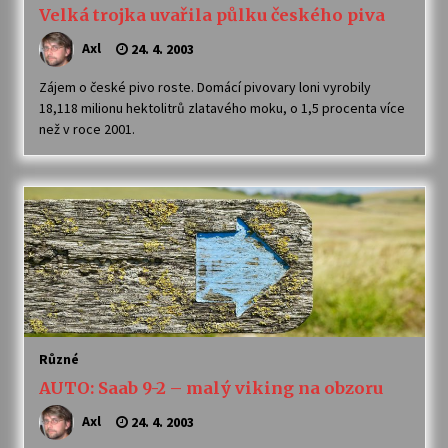
Velká trojka uvařila půlku českého piva
Axl
24. 4. 2003
Zájem o české pivo roste. Domácí pivovary loni vyrobily
18,118 milionu hektolitrů zlatavého moku, o 1,5 procenta více
než v roce 2001.
Různé
AUTO: Saab 9-2 – malý viking na obzoru
Axl
24. 4. 2003