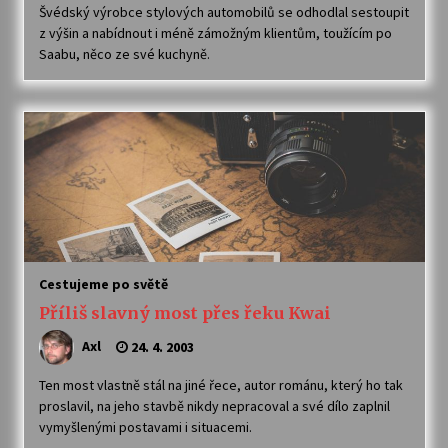
Švédský výrobce stylových automobilů se odhodlal sestoupit
z výšin a nabídnout i méně zámožným klientům, toužícím po
Saabu, něco ze své kuchyně.
Cestujeme po světě
Příliš slavný most přes řeku Kwai
Axl
24. 4. 2003
Ten most vlastně stál na jiné řece, autor románu, který ho tak
proslavil, na jeho stavbě nikdy nepracoval a své dílo zaplnil
vymyšlenými postavami i situacemi.