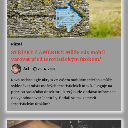
Varhanní recitál Michala Novenka v Klášteře
Želiv
3. 7. 2026
Petr Adamec – Malovaný svět
Různé
30. 6. 2026
STŘÍPKY Z AMERIKY: Může nás mobil
varovat před teroristickým útokem?
Axl
25. 4. 2003
Nová technologie ukrytá ve vašem mobilním telefonu může
vyhledávat místa možných teroristických útoků. Funguje na
principu radiačního detektoru, který bude dodávat informace
do vyhodnocovací centrály. Podaří se tak zamezit
teroristickým útokům?