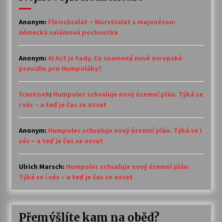
Anonym
:
Fleischsalat – Wurstsalat s majonézou:
německá salámová pochoutka
Anonym
:
AI Act je tady. Co znamená nové evropské
pravidlo pro Humpoláky?
frantisek
:
Humpolec schvaluje nový územní plán. Týká se
i vás – a teď je čas se ozvat
Anonym
:
Humpolec schvaluje nový územní plán. Týká se i
vás – a teď je čas se ozvat
Ulrich Marsch
:
Humpolec schvaluje nový územní plán.
Týká se i vás – a teď je čas se ozvat
Přemýšlíte kam na oběd?