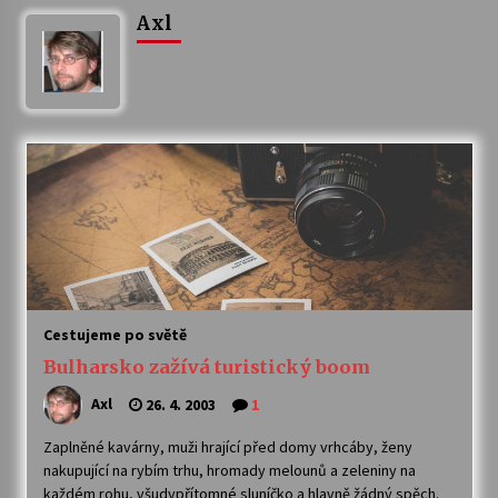
Axl
Letní koncerty ve Stromovce: Ars Camerata a
Sukuba Ensemble
4. 8. 2026
Vernisáž výstavy Josefíny Duškové: Stávám se
kapkou
30. 7. 2026
Veselí muzikanti
30. 7. 2026
Cestujeme po světě
Pozvánka na integrační festival Quijotova
šedesátka: 28. 7.–1. 8. 2026
Bulharsko zažívá turistický boom
28. 7. 2026
Axl
26. 4. 2003
1
Letní koncerty ve Stromovce: Kolchoz a
Zaplněné kavárny, muži hrající před domy vrhcáby, ženy
Jenakaši
nakupující na rybím trhu, hromady melounů a zeleniny na
28. 7. 2026
každém rohu, všudypřítomné sluníčko a hlavně žádný spěch.