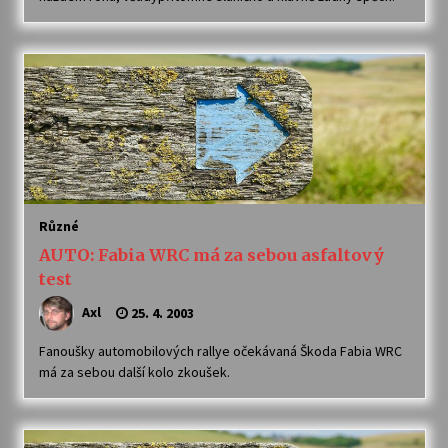
Votavžatský ploty
23. 7. 2026
Letní koncerty ve Stromovce: Rufus Miller
22. 7. 2026
Vysočinka
Různé
17. 7. 2026
AUTO: Fabia WRC má za sebou asfaltový
test
Axl
25. 4. 2003
Ozvěny prázdnin
14. 7. 2026
Fanoušky automobilových rallye očekávaná Škoda Fabia WRC
má za sebou další kolo zkoušek.
Za kulturou kousek za Humpolec. V Želivě ožije
odkaz Josefa Čapka
13. 7. 2026