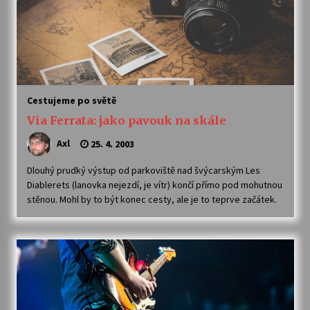
Cestujeme po světě
Via Ferrata: jako pavouk na skále
Axl
25. 4. 2003
Dlouhý prudký výstup od parkoviště nad švýcarským Les
Diablerets (lanovka nejezdí, je vítr) končí přímo pod mohutnou
stěnou. Mohl by to být konec cesty, ale je to teprve začátek.