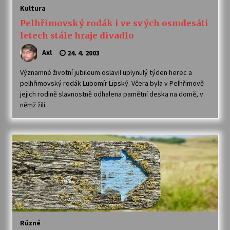
Kultura
Pelhřimovský rodák i ve svých osmdesáti
letech stále hraje divadlo
Axl
24. 4. 2003
Významné životní jubileum oslavil uplynulý týden herec a
pelhřimovský rodák Lubomír Lipský. Včera byla v Pelhřimově
jejich rodině slavnostně odhalena pamětní deska na domě, v
němž žili.
Různé