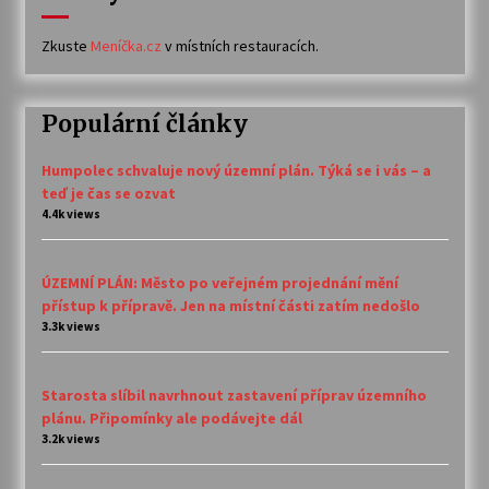
Zkuste
Meníčka.cz
v místních restauracích.
Populární články
Humpolec schvaluje nový územní plán. Týká se i vás – a
teď je čas se ozvat
4.4k views
ÚZEMNÍ PLÁN: Město po veřejném projednání mění
přístup k přípravě. Jen na místní části zatím nedošlo
3.3k views
Starosta slíbil navrhnout zastavení příprav územního
plánu. Připomínky ale podávejte dál
3.2k views