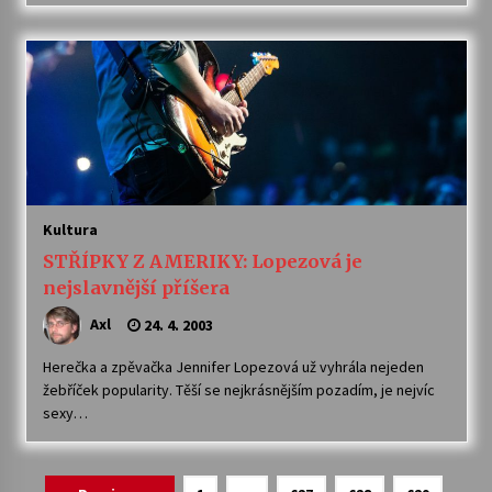
Kultura
STŘÍPKY Z AMERIKY: Lopezová je
nejslavnější příšera
Axl
24. 4. 2003
Herečka a zpěvačka Jennifer Lopezová už vyhrála nejeden
žebříček popularity. Těší se nejkrásnějším pozadím, je nejvíc
sexy…
Navigace