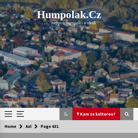
Skip
to
Humpolak.cz
content
. . . . . nejen o Humpolci a okolí
Kam za kulturou?
Home
Axl
Page 631
Kam za kulturou?