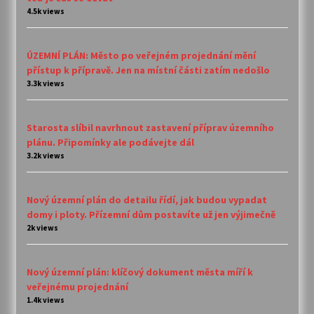
4.5k views
ÚZEMNÍ PLÁN: Město po veřejném projednání mění
přístup k přípravě. Jen na místní části zatím nedošlo
3.3k views
Starosta slíbil navrhnout zastavení příprav územního
plánu. Připomínky ale podávejte dál
3.2k views
Nový územní plán do detailu řídí, jak budou vypadat
domy i ploty. Přízemní dům postavíte už jen výjimečně
2k views
Nový územní plán: klíčový dokument města míří k
veřejnému projednání
1.4k views