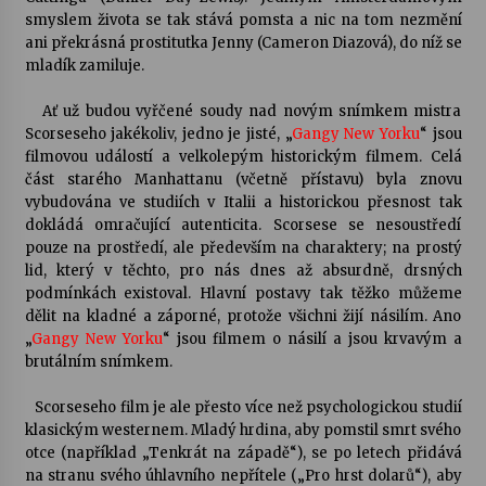
smyslem života se tak stává pomsta a nic na tom nezmění
ani překrásná prostitutka Jenny (Cameron Diazová), do níž se
Varhanní recitál Michala Novenka v Klášteře
mladík zamiluje.
Želiv
3. 7. 2026
Ať už budou vyřčené soudy nad novým snímkem mistra
Scorseseho jakékoliv, jedno je jisté, „
Gangy New Yorku
“ jsou
Petr Adamec – Malovaný svět
filmovou událostí a velkolepým historickým filmem. Celá
30. 6. 2026
část starého Manhattanu (včetně přístavu) byla znovu
vybudována ve studiích v Italii a historickou přesnost tak
dokládá omračující autenticita. Scorsese se nesoustředí
pouze na prostředí, ale především na charaktery; na prostý
lid, který v těchto, pro nás dnes až absurdně, drsných
podmínkách existoval. Hlavní postavy tak těžko můžeme
dělit na kladné a záporné, protože všichni žijí násilím. Ano
„
Gangy New Yorku
“ jsou filmem o násilí a jsou krvavým a
brutálním snímkem.
Scorseseho film je ale přesto více než psychologickou studií
klasickým westernem. Mladý hrdina, aby pomstil smrt svého
otce (například „Tenkrát na západě“), se po letech přidává
na stranu svého úhlavního nepřítele („Pro hrst dolarů“), aby