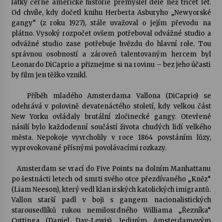
látky černé americké historie přemýšlel déle než třicet let.
Od chvíle, kdy dočetl knihu Herberta Asburyho „Newyorské
Votavžatský ploty
gangy“ (z roku 1927), stále uvažoval o jejím převodu na
23. 7. 2026
plátno. Vysoký rozpočet ovšem potřeboval odvážné studio a
odvážné studio zase potřebuje hvězdu do hlavní role. Tou
správnou osobností a zároveň talentovaným hercem byl
Leonardo DiCaprio a přiznejme si na rovinu – bez jeho účasti
Letní koncerty ve Stromovce: Rufus Miller
by film jen těžko vznikl.
22. 7. 2026
Příběh mladého Amsterdama Vallona (DiCaprio) se
odehrává v polovině devatenáctého století, kdy velkou část
Vysočinka
New Yorku ovládaly
brutální zločinecké gangy
. Otevřené
17. 7. 2026
násilí bylo každodenní součástí života chudých lidí velkého
města. Nepokoje vyvrcholily v roce 1864 povstáním lůzy,
vyprovokované přísnými povolávacími rozkazy.
Ozvěny prázdnin
14. 7. 2026
Amsterdam se vrací do Five Points na dolním Manhattanu
po šestnácti letech od smrti svého otce přezdívaného „Kněz“
(Liam Neeson), který vedl klan irských katolických imigrantů.
Vallon starší padl v boji s gangem nacionalistických
Za kulturou kousek za Humpolec. V Želivě ožije
odkaz Josefa Čapka
starousedlíků rukou nemilosrdného Williama „Řezníka“
13. 7. 2026
Cuttinga (Daniel Day-Lewis). Jediným Amsterdamovým