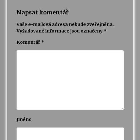
Napsat komentář
Vaše e-mailová adresa nebude zveřejněna.
Vyžadované informace jsou označeny
*
Komentář
*
Jméno