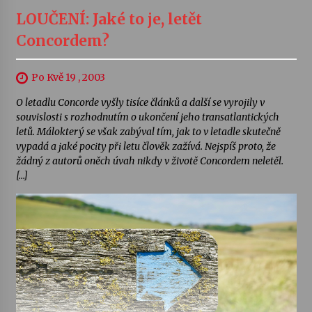
LOUČENÍ: Jaké to je, letět
Concordem?
Po Kvě 19 , 2003
O letadlu Concorde vyšly tisíce článků a další se vyrojily v
souvislosti s rozhodnutím o ukončení jeho transatlantických
letů. Málokterý se však zabýval tím, jak to v letadle skutečně
vypadá a jaké pocity při letu člověk zažívá. Nejspíš proto, že
žádný z autorů oněch úvah nikdy v životě Concordem neletěl.
[…]