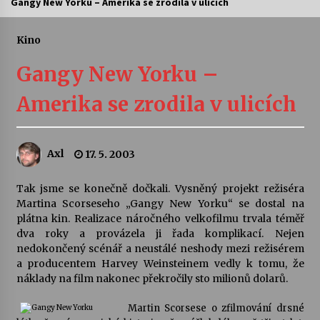
Gangy New Yorku – Amerika se zrodila v ulicích
Letní koncerty ve Stromovce: Ars Camerata a
Sukuba Ensemble
Kino
4. 8. 2026
Gangy New Yorku –
Vernisáž výstavy Josefíny Duškové: Stávám se
Amerika se zrodila v ulicích
kapkou
30. 7. 2026
Axl
17. 5. 2003
Veselí muzikanti
30. 7. 2026
Tak jsme se konečně dočkali. Vysněný projekt režiséra
Martina Scorseseho „Gangy New Yorku“ se dostal na
plátna kin. Realizace náročného velkofilmu trvala téměř
Pozvánka na integrační festival Quijotova
šedesátka: 28. 7.–1. 8. 2026
dva roky a provázela ji řada komplikací. Nejen
28. 7. 2026
nedokončený scénář a neustálé neshody mezi režisérem
a producentem Harvey Weinsteinem vedly k tomu, že
náklady na film nakonec překročily sto milionů dolarů.
Letní koncerty ve Stromovce: Kolchoz a
Jenakaši
Martin Scorsese o zfilmování drsné
28. 7. 2026