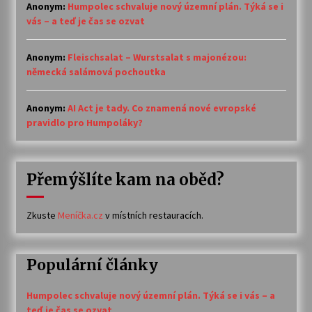
Anonym
:
Humpolec schvaluje nový územní plán. Týká se i
vás – a teď je čas se ozvat
Anonym
:
Fleischsalat – Wurstsalat s majonézou:
německá salámová pochoutka
Anonym
:
AI Act je tady. Co znamená nové evropské
pravidlo pro Humpoláky?
Přemýšlíte kam na oběd?
Zkuste
Meníčka.cz
v místních restauracích.
Populární články
Humpolec schvaluje nový územní plán. Týká se i vás – a
teď je čas se ozvat