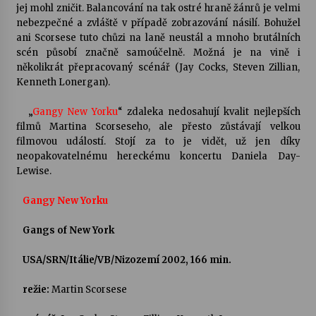
jej mohl zničit. Balancování na tak ostré hraně žánrů je velmi
nebezpečné a zvláště v případě zobrazování násilí. Bohužel
ani Scorsese tuto chůzi na laně neustál a mnoho brutálních
scén působí značně samoúčelně. Možná je na vině i
několikrát přepracovaný scénář (Jay Cocks, Steven Zillian,
Kenneth Lonergan).
„
Gangy New Yorku
“ zdaleka nedosahují kvalit nejlepších
filmů Martina Scorseseho, ale přesto zůstávají velkou
filmovou událostí. Stojí za to je vidět, už jen díky
neopakovatelnému hereckému koncertu Daniela Day-
Lewise.
Gangy New Yorku
Gangs of New York
USA/SRN/Itálie/VB/Nizozemí 2002, 166 min.
režie:
Martin Scorsese