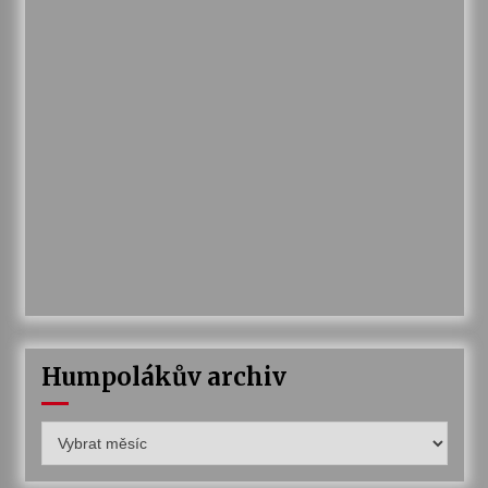
Humpolákův archiv
Humpolákův
archiv