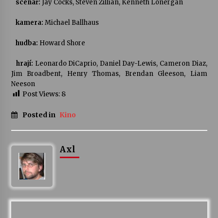
scénář:
Jay Cocks, Steven Zillian, Kenneth Lonergan
kamera:
Michael Ballhaus
hudba:
Howard Shore
hrají:
Leonardo DiCaprio, Daniel Day-Lewis, Cameron Diaz,
Jim Broadbent, Henry Thomas, Brendan Gleeson, Liam
Neeson
Post Views:
8
Posted in
Kino
Axl