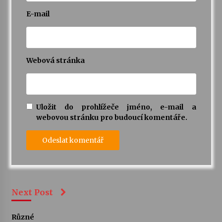
E-mail
Webová stránka
Uložit do prohlížeče jméno, e-mail a
webovou stránku pro budoucí komentáře.
Next Post
Různé