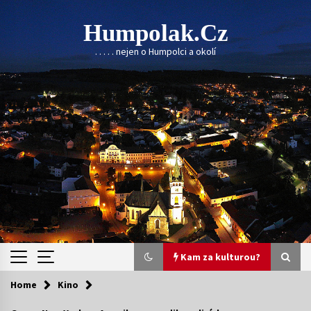
Skip
to
Humpolak.cz
content
. . . . . nejen o Humpolci a okolí
Kam za kulturou?
Home
Kino
Kam za kulturou?