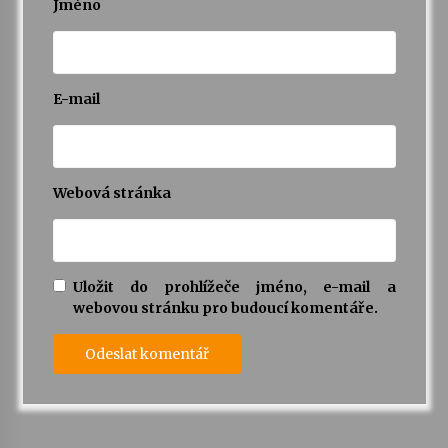
Jméno
Varhanní recitál Michala Novenka v Klášteře
Želiv
3. 7. 2026
E-mail
Petr Adamec – Malovaný svět
30. 6. 2026
Webová stránka
Uložit do prohlížeče jméno, e-mail a
webovou stránku pro budoucí komentáře.