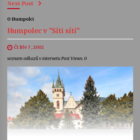
Next Post
O Humpolci
Humpolec v "Síti sítí"
Čt Bře 7 , 2002
seznam odkazů v internetu Post Views: 0