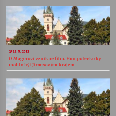
18. 5. 2012
O Magorovi vznikne film. Humpolecko by
mohlo být Jirousovým krajem