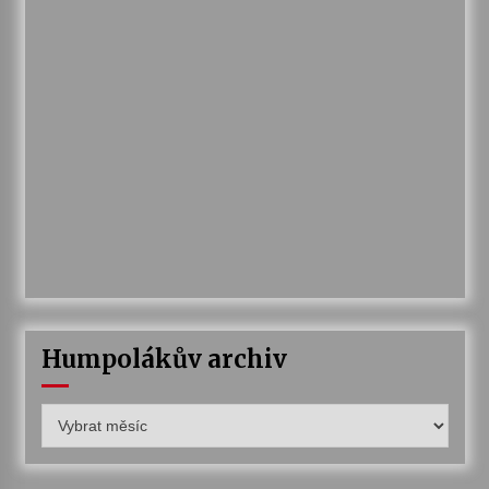
Humpolákův archiv
Humpolákův
archiv