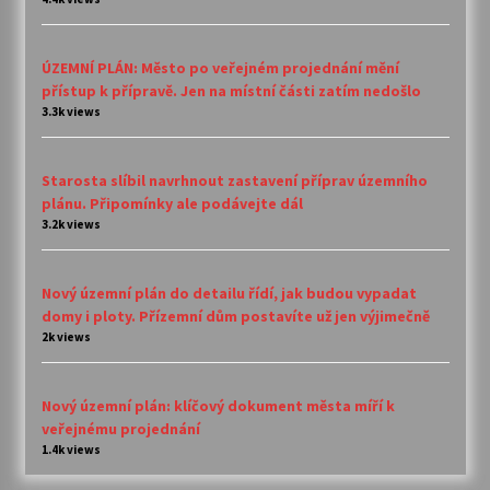
ÚZEMNÍ PLÁN: Město po veřejném projednání mění
přístup k přípravě. Jen na místní části zatím nedošlo
3.3k views
Starosta slíbil navrhnout zastavení příprav územního
plánu. Připomínky ale podávejte dál
3.2k views
Nový územní plán do detailu řídí, jak budou vypadat
domy i ploty. Přízemní dům postavíte už jen výjimečně
2k views
Nový územní plán: klíčový dokument města míří k
veřejnému projednání
1.4k views