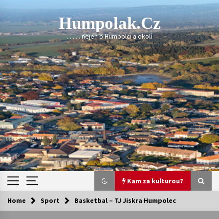
Skip
to
Humpolak.cz
content
. . . . . nejen o Humpolci a okolí
Kam za kulturou?
Home
Sport
Basketbal – TJ Jiskra Humpolec
Kam za kulturou?