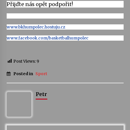
Přijďte nás opět podpořit!
Votavžatský ploty
23. 7. 2026
www.bkhumpolec.hostuju.cz
www.facebook.com/basketbalhumpolec
Letní koncerty ve Stromovce: Rufus Miller
22. 7. 2026
Post Views:
9
Vysočinka
17. 7. 2026
Posted in
Sport
Ozvěny prázdnin
Petr
14. 7. 2026
Za kulturou kousek za Humpolec. V Želivě ožije
odkaz Josefa Čapka
13. 7. 2026