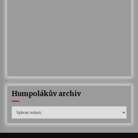
Humpolákův archiv
Humpolákův
archiv