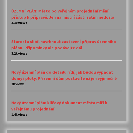
ÚZEMNÍ PLÁN: Město po veřejném projednání mění
přístup k přípravě. Jen na místní části zatím nedošlo
3.3k views
Starosta slíbil navrhnout zastavení příprav územního
plánu. Připomínky ale podávejte dál
3.2k views
Nový územní plán do detailu řídí, jak budou vypadat
domy i ploty. Přízemní dům postavíte už jen výjimečně
2k views
Nový územní plán: klíčový dokument města míří k
veřejnému projednání
1.4k views