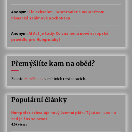
Anonym
:
Fleischsalat – Wurstsalat s majonézou:
německá salámová pochoutka
Anonym
:
AI Act je tady. Co znamená nové evropské
pravidlo pro Humpoláky?
Přemýšlíte kam na oběd?
Zkuste
Meníčka.cz
v místních restauracích.
Populární články
Humpolec schvaluje nový územní plán. Týká se i vás – a
teď je čas se ozvat
4.5k views