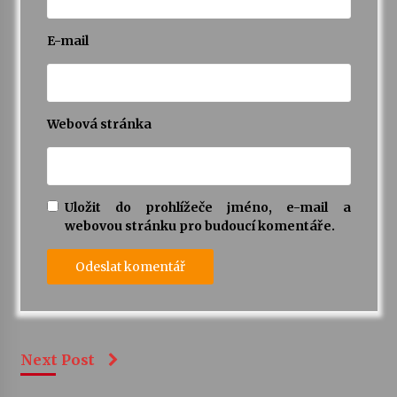
E-mail
Webová stránka
Uložit do prohlížeče jméno, e-mail a
webovou stránku pro budoucí komentáře.
Next Post