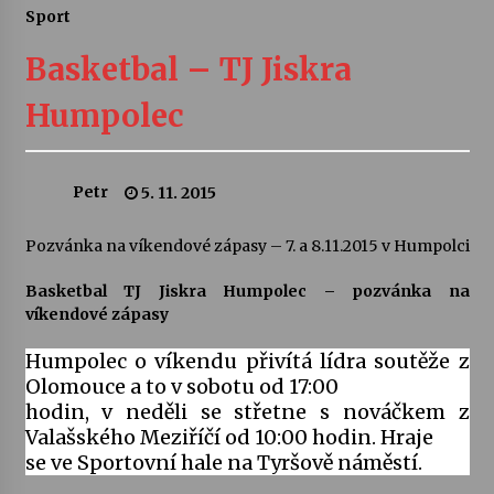
Sport
Letní koncerty ve Stromovce: Ars Camerata a
Sukuba Ensemble
Basketbal – TJ Jiskra
4. 8. 2026
Humpolec
Vernisáž výstavy Josefíny Duškové: Stávám se
kapkou
30. 7. 2026
Petr
5. 11. 2015
Veselí muzikanti
Pozvánka na víkendové zápasy – 7. a 8.11.2015 v Humpolci
30. 7. 2026
Basketbal TJ Jiskra Humpolec – pozvánka na
víkendové zápasy
Pozvánka na integrační festival Quijotova
Humpolec o víkendu přivítá lídra soutěže z
šedesátka: 28. 7.–1. 8. 2026
28. 7. 2026
Olomouce a to v sobotu od 17:00
hodin, v neděli se střetne s nováčkem z
Valašského Meziříčí od 10:00 hodin. Hraje
Letní koncerty ve Stromovce: Kolchoz a
Jenakaši
se ve Sportovní hale na Tyršově náměstí.
28. 7. 2026