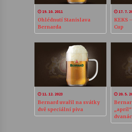
19. 10. 2011
17. 7. 2
Ohlédnutí Stanislava
KEKS –
Bernarda
Cup
11. 12. 2023
20. 5. 2
Bernard uvařil na svátky
Bernar
dvě speciální piva
„apríl“
dvanáct