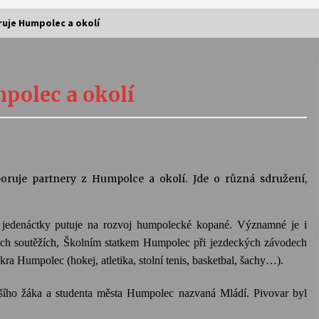
uje Humpolec a okolí
Vernisáž výstavy Josefíny Duškové:
Stávám se kapkou
polec a okolí
30. 7. 2026
Letní koncerty ve Stromovce:
Kolchoz a Jenakaši
28. 7. 2026
uje partnery z Humpolce a okolí. Jde o různá sdružení,
s
Vysočinka
17. 7. 2026
jedenáctky putuje na rozvoj humpolecké kopané. Významné je i
ých soutěžích, Školním statkem Humpolec při jezdeckých závodech
kra Humpolec (hokej, atletika, stolní tenis, basketbal, šachy…).
V
Varhanní recitál Michala Novenka v
Klášteře Želiv
ějšího žáka a studenta města Humpolec nazvaná Mládí. Pivovar byl
3. 7. 2026