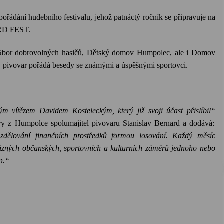
ořádání hudebního festivalu, jehož patnáctý ročník se připravuje na
RD FEST.
, Sbor dobrovolných hasičů, Dětský domov Humpolec, ale i Domov
ly pivovar pořádá besedy se známými a úspěšnými sportovci.
m vítězem Davidem Kosteleckým, který již svoji účast přislíbil“
ery z Humpolce spolumajitel pivovaru Stanislav Bernard a dodává:
zdělování finančních prostředků formou losování. Každý měsíc
různých občanských, sportovních a kulturních záměrů jednoho nebo
n.“