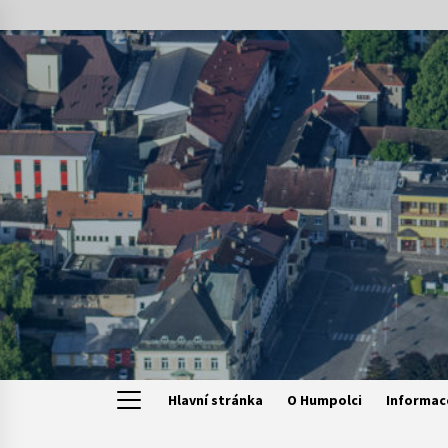
Skip
to
content
Hlavní stránka
O Humpolci
Informac