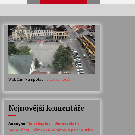
Veselí muzikanti
30. 7. 2026
Votavžatský ploty
23. 7. 2026
WebCam Humpolec -
více pohledů
Ozvěny prázdnin
14. 7. 2026
Nejnovější komentáře
Petr Adamec – Malovaný svět
30. 6. 2026
Anonym
:
Fleischsalat – Wurstsalat s
majonézou: německá salámová pochoutka