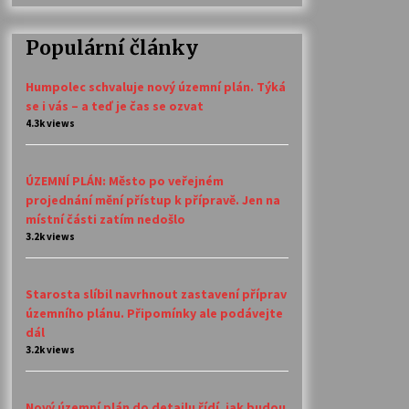
Populární články
Humpolec schvaluje nový územní plán. Týká
se i vás – a teď je čas se ozvat
4.3k views
ÚZEMNÍ PLÁN: Město po veřejném
projednání mění přístup k přípravě. Jen na
místní části zatím nedošlo
3.2k views
Starosta slíbil navrhnout zastavení příprav
územního plánu. Připomínky ale podávejte
dál
3.2k views
Nový územní plán do detailu řídí, jak budou