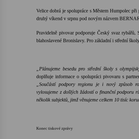
Velice dobrá je spolupráce s Městem Humpolec při p
druhý víkend v srpnu pod novým názvem BERNA
Pravidelně pivovar podporuje Český svaz rybářů
blahoslavené Bronislavy. Pro základní i střední ško
„Plánujeme besedu pro střední školy s olympijský
doplňuje informace o spolupráci pivovaru s partn
„Součástí podpory regionu je i nový způsob ro
vylosujeme z došlých žádostí o finanční podporu 
několik subjektů, jimž věnujeme celkem 10 tisíc koru
Konec tiskové zprávy