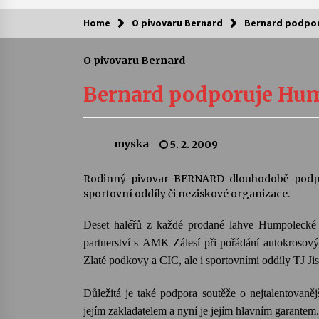
Home
O pivovaru Bernard
Bernard podpor
Kam za kulturou?
O pivovaru Bernard
Letní koncerty ve Stromovce: Ars
Camerata a Sukuba Ensemble
Bernard podporuje Hum
4. 8. 2026
Pozvánka na integrační festival
myska
5. 2. 2009
Quijotova šedesátka: 28. 7.–1. 8.
2026
28. 7. 2026
Rodinný pivovar BERNARD dlouhodobě podpor
sportovní oddíly či neziskové organizace.
Letní koncerty ve Stromovce: Rufu
Miller
Deset haléřů z každé prodané lahve Humpolecké 
22. 7. 2026
partnerství s AMK Zálesí při pořádání autokrosov
Zlaté podkovy a CIC, ale i sportovními oddíly TJ Jis
Za kulturou kousek za Humpolec. 
Želivě ožije odkaz Josefa Čapka
Důležitá je také podpora soutěže o nejtalentovan
13. 7. 2026
jejím zakladatelem a nyní je jejím hlavním garantem.