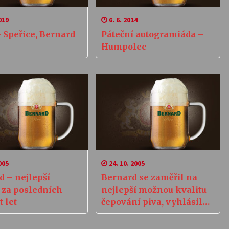
019
6. 6. 2014
 Speřice, Bernard
Páteční autogramiáda –
Humpolec
005
24. 10. 2005
d – nejlepší
Bernard se zaměřil na
 za posledních
nejlepší možnou kvalitu
 let
čepování piva, vyhlásil
soutěž To