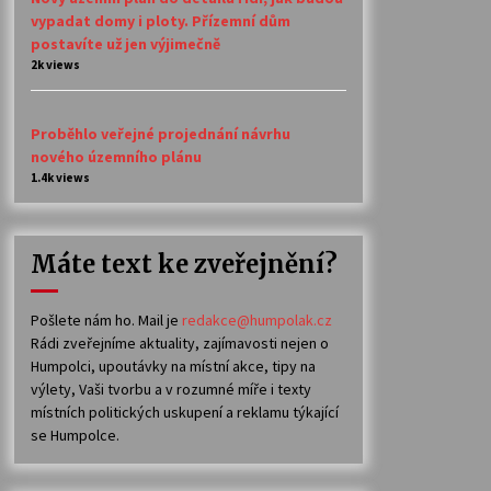
vypadat domy i ploty. Přízemní dům
postavíte už jen výjimečně
2k views
Proběhlo veřejné projednání návrhu
nového územního plánu
1.4k views
Máte text ke zveřejnění?
Pošlete nám ho. Mail je
redakce@humpolak.cz
Rádi zveřejníme aktuality, zajímavosti nejen o
Humpolci, upoutávky na místní akce, tipy na
výlety, Vaši tvorbu a v rozumné míře i texty
místních politických uskupení a reklamu týkající
se Humpolce.