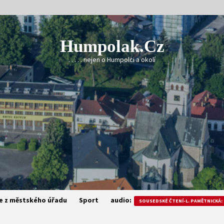
Humpolak.cz
. . . . . nejen o Humpolci a okolí
e z městského úřadu
Sport
audio:
SOUSEDSKÉ ČTENÍ-L. PAMĚTNICKÁ: 