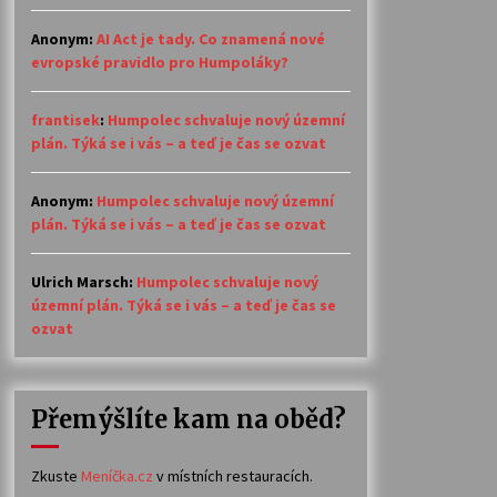
Anonym
:
AI Act je tady. Co znamená nové
evropské pravidlo pro Humpoláky?
frantisek
:
Humpolec schvaluje nový územní
plán. Týká se i vás – a teď je čas se ozvat
Anonym
:
Humpolec schvaluje nový územní
plán. Týká se i vás – a teď je čas se ozvat
Ulrich Marsch
:
Humpolec schvaluje nový
územní plán. Týká se i vás – a teď je čas se
ozvat
Přemýšlíte kam na oběd?
Zkuste
Meníčka.cz
v místních restauracích.