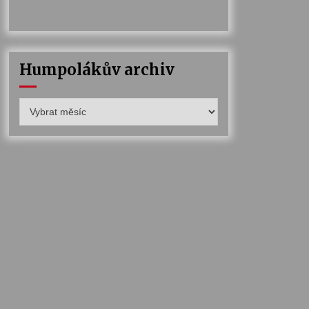
Humpolákův archiv
Humpolákův
archiv