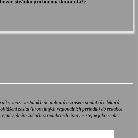
webovou stránku pro budoucí komentáře.
e díky snaze sociálních demokratů o zrušení poplatků u lékařů
ohlášení zaslal (krom jiných regionálních periodik) do redakce
řejnil v plném znění bez redakčních úprav – stejně jako reakci