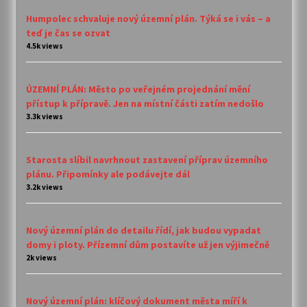
Humpolec schvaluje nový územní plán. Týká se i vás – a
teď je čas se ozvat
4.5k views
ÚZEMNÍ PLÁN: Město po veřejném projednání mění
přístup k přípravě. Jen na místní části zatím nedošlo
3.3k views
Starosta slíbil navrhnout zastavení příprav územního
plánu. Připomínky ale podávejte dál
3.2k views
Nový územní plán do detailu řídí, jak budou vypadat
domy i ploty. Přízemní dům postavíte už jen výjimečně
2k views
Nový územní plán: klíčový dokument města míří k