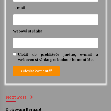
E-mail
Webová stránka
Uložit do prohlížeče jméno, e-mail a
webovou stránku pro budoucí komentáře.
Next Post
O pivovaru Bernard