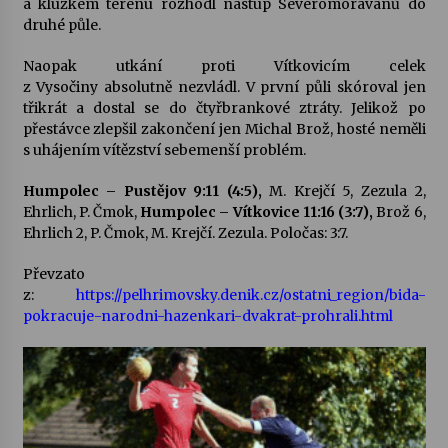
a kluzkém terénu rozhodl nástup Severomoravanů do
druhé půle.
Votavžatský ploty
23. 7. 2026
Naopak utkání proti Vítkovicím celek
z Vysočiny absolutně nezvládl. V první půli skóroval jen
třikrát a dostal se do čtyřbrankové ztráty. Jelikož po
přestávce zlepšil zakončení jen Michal Brož, hosté neměli
Letní koncerty ve Stromovce: Rufus Miller
s uhájením vítězství sebemenší problém.
22. 7. 2026
Humpolec – Pustějov 9:11 (4:5),
M. Krejčí 5, Zezula 2,
Ehrlich, P. Čmok,
Humpolec – Vítkovice 11:16 (3:7),
Brož 6,
Vysočinka
Ehrlich 2, P. Čmok, M. Krejčí. Zezula. Poločas: 3:7.
17. 7. 2026
Převzato
z:
https://pelhrimovsky.denik.cz/ostatni_region/bida-
pokracuje-narodni-hazenkari-dvakrat-prohrali.html
Ozvěny prázdnin
14. 7. 2026
Za kulturou kousek za Humpolec. V Želivě ožije
odkaz Josefa Čapka
13. 7. 2026