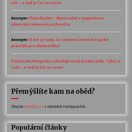
vás – a teď je čas se ozvat
Anonym
:
Fleischsalat – Wurstsalat s majonézou:
německá salámová pochoutka
Anonym
:
AI Act je tady. Co znamená nové evropské
pravidlo pro Humpoláky?
frantisek
:
Humpolec schvaluje nový územní plán. Týká se
i vás – a teď je čas se ozvat
Přemýšlíte kam na oběd?
Zkuste
Meníčka.cz
v místních restauracích.
Populární články