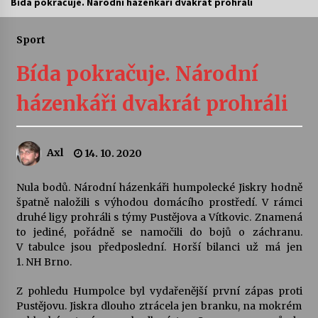
Bída pokračuje. Národní házenkáři dvakrát prohráli
Letní koncerty ve Stromovce: Ars Camerata a
Sukuba Ensemble
Sport
4. 8. 2026
Bída pokračuje. Národní
Vernisáž výstavy Josefíny Duškové: Stávám se
házenkáři dvakrát prohráli
kapkou
30. 7. 2026
Axl
14. 10. 2020
Veselí muzikanti
30. 7. 2026
Nula bodů. Národní házenkáři humpolecké Jiskry hodně
špatně naložili s výhodou domácího prostředí. V rámci
druhé ligy prohráli s týmy Pustějova a Vítkovic. Znamená
Pozvánka na integrační festival Quijotova
šedesátka: 28. 7.–1. 8. 2026
to jediné, pořádně se namočili do bojů o záchranu.
28. 7. 2026
V tabulce jsou předposlední. Horší bilanci už má jen
1. NH Brno.
Letní koncerty ve Stromovce: Kolchoz a
Z pohledu Humpolce byl vydařenější první zápas proti
Jenakaši
Pustějovu. Jiskra dlouho ztrácela jen branku, na mokrém
28. 7. 2026