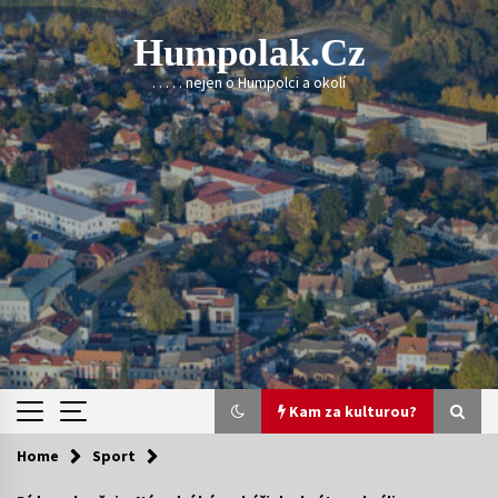
Skip
to
Humpolak.cz
content
. . . . . nejen o Humpolci a okolí
Kam za kulturou?
Home
Sport
Kam za kulturou?