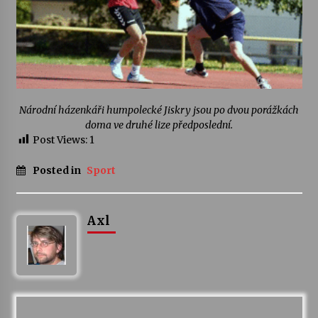
Varhanní recitál Michala Novenka v Klášteře
Želiv
3. 7. 2026
Petr Adamec – Malovaný svět
Národní házenkáři humpolecké Jiskry jsou po dvou porážkách
30. 6. 2026
doma ve druhé lize předposlední.
Post Views:
1
Posted in
Sport
Axl