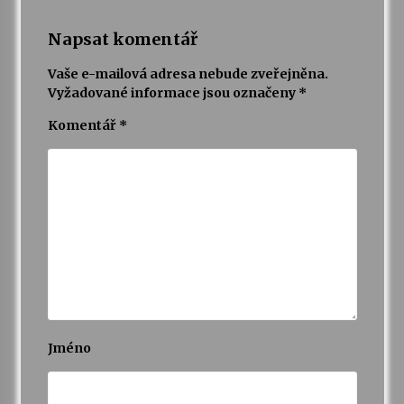
Napsat komentář
Vaše e-mailová adresa nebude zveřejněna.
Vyžadované informace jsou označeny
*
Komentář
*
Jméno