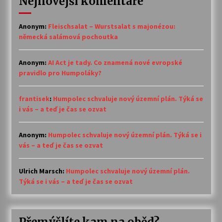
Nejnovější komentáře
Anonym
:
Fleischsalat – Wurstsalat s majonézou:
německá salámová pochoutka
Anonym
:
AI Act je tady. Co znamená nové evropské
pravidlo pro Humpoláky?
frantisek
:
Humpolec schvaluje nový územní plán. Týká se
i vás – a teď je čas se ozvat
Anonym
:
Humpolec schvaluje nový územní plán. Týká se i
vás – a teď je čas se ozvat
Ulrich Marsch
:
Humpolec schvaluje nový územní plán.
Týká se i vás – a teď je čas se ozvat