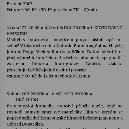
Francie 2003.
Vstupné: 60,-Kč a 50,-Kč pro členy FK 99min.
středa 17.2. 20:00hod, čtvrtek18.2. 20:00hod KDYSI DÁVNO
V MEXIKU
Mstitel s kytarovým pouzdrem plným pistolí opět na
scéně! V hlavních rolích Antonio Banderas, Salma Hayek,
Johnny Depp, Mickey Rourke a Willem Dafoe. Akční film
plný výbuchů, honiček a přestřelek coby pocta spaghetti-
westernu Roberta Rodrigueze. Zápletka daleko
přesahující příběh jedné osobní pomsty.
Vstupné: 60,-Kč do 12 let nevhodné 102min
Sobota 20.3. 20:00hod, neděle 21.3. 20:00hod
+ DRŽ HUBU
Francouzská komedie, vypráví příběh muže, jenž se
rozhodl pomstít smrt své manželky. Film ve kterém se
poprvé sešly dvě francouzské filmové hvězdy: Jean Reno a
Gérard Depardieu.