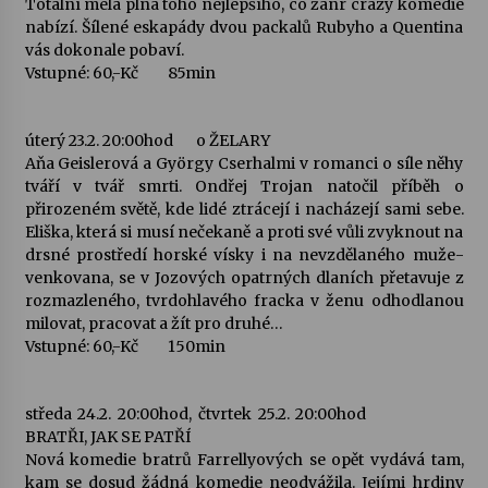
Totální mela plná toho nejlepšího, co žánr crazy komedie
nabízí. Šílené eskapády dvou packalů Rubyho a Quentina
vás dokonale pobaví.
Vstupné: 60,-Kč 85min
úterý 23.2. 20:00hod o ŽELARY
Aňa Geislerová a György Cserhalmi v romanci o síle něhy
tváří v tvář smrti. Ondřej Trojan natočil příběh o
přirozeném světě, kde lidé ztrácejí i nacházejí sami sebe.
Eliška, která si musí nečekaně a proti své vůli zvyknout na
drsné prostředí horské vísky i na nevzdělaného muže-
venkovana, se v Jozových opatrných dlaních přetavuje z
rozmazleného, tvrdohlavého fracka v ženu odhodlanou
milovat, pracovat a žít pro druhé…
Vstupné: 60,-Kč 150min
středa 24.2. 20:00hod, čtvrtek 25.2. 20:00hod
BRATŘI, JAK SE PATŘÍ
Nová komedie bratrů Farrellyových se opět vydává tam,
kam se dosud žádná komedie neodvážila. Jejími hrdiny