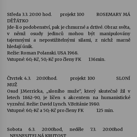
Votavžatský ploty
Středa 3.3. 20:00 hod. projekt 100 ROSEMARY MÁ
23. 7. 2026
DĚŤÁTKO
Jde-li o podobenství, pak je chmurné a drtivé. Obraz světa,
v němž osudy jedinců mohou být manipulovány
tajemnými a nepostižitelnými silami, z nichž marně
Letní koncerty ve Stromovce: Rufus Miller
hledají únik.
22. 7. 2026
Režie: Roman Polanski. USA 1968.
Vstupné: 60,-Kč, 50,-Kč pro členy FK 136min.
Vysočinka
17. 7. 2026
Čtvrtek 4.3. 20:00hod. projekt 100 SLONÍ
MUŽ
Osud J.Merricka, „sloního muže“, který skutečně žil v
Ozvěny prázdnin
letech 1862-90, je líčen s akcentem na humanistické
14. 7. 2026
vyznění. Režie: David Lynch. V.Británie 1980.
Vstupné: 60,-Kč a 50,-Kč pro členy FK 125 min.
Za kulturou kousek za Humpolec. V Želivě ožije
Sobota 6.3. 20:00hod, neděle 7.3. 20:00hod
odkaz Josefa Čapka
NESNESITELNÁ KRUTOST
13. 7. 2026