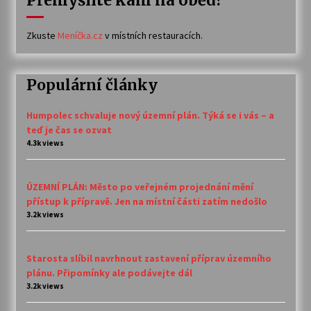
Přemýšlíte kam na oběd?
Zkuste
Meníčka.cz
v místních restauracích.
Populární články
Humpolec schvaluje nový územní plán. Týká se i vás – a
teď je čas se ozvat
4.3k views
ÚZEMNÍ PLÁN: Město po veřejném projednání mění
přístup k přípravě. Jen na místní části zatím nedošlo
3.2k views
Starosta slíbil navrhnout zastavení příprav územního
plánu. Připomínky ale podávejte dál
3.2k views