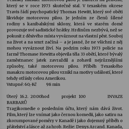
který se v roce 1973 skutečně stal. V texaském okrese
Travis řádí psychopatický Thomas Hewitt, který své oběti
likviduje motorovou pilou. Je jedním ze členů šílené
rodiny s kanibalskými sklony, která ve starém domě
provozuje své sadistické hrátky. Hrdinům nezbývá, než se
pokusit z děsivého místa vyváznout na vlastní pěst. Souboj
na život a na smrt začíná – a je jasné, že ne všichni z něj
mohou vyváznout živí. Na podzim roku 1973 policie na
farmě Thomase Hewitta objevila těla 33 obětí, které bývalý
zaměstnanec jatek zavraždil a zohavil nejrůznějšími
způsoby, také motorovou pilou. Příběh Texaského
masakru motorovou pilou vznikl na motivy událostí, které
tehdy otřásly celou Amerikou.
Vstupné: 60,-Kč 98 min
Úterý 16.2. 20:00hod projekt 100 INVAZE
BARBARŮ
Tragikomedie o posledním účtu, který nám dává život.
Film, který lze vnímat jako černou komedii, jako satiru na
zkorumpované poměry v Kanadě i jako dojemný příběh o
přátelství a lásce až za hrob. Režie: Denys Arcand. Kanada,