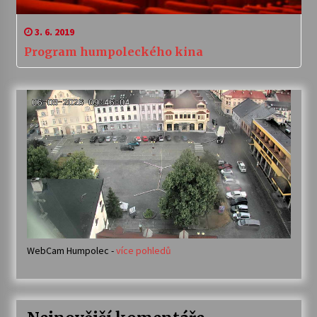
3. 6. 2019
Program humpoleckého kina
WebCam Humpolec -
více pohledů