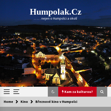
Skip
to
Humpolak.cz
content
. . . . . nejen o Humpolci a okolí
Kam za kulturou?
Home
Kino
Březnové kino v Humpolci
Kam za kulturou?