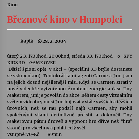
Kino
Letní koncerty ve Stromovce: Ars Camerata a
Sukuba Ensemble
Březnové kino v Humpolci
4. 8. 2026
Vernisáž výstavy Josefíny Duškové: Stávám se
kapik
28. 2. 2004
kapkou
30. 7. 2026
úterý 2.3. 17:30hod, 20:00hod, středa 3.3. 17:30hod o SPY
KIDS 3D –GAME OVER
Veselí muzikanti
Dětští špioni opět v akci – (speciální 3D brýle dostanete
30. 7. 2026
se vstupenkou). Tentokrát tajní agenti Carme a Juni jsou
na jejich dosud nejšílenější misi. Když se Carmen ztratí v
nové videohře vytvořenou žroutem energie a času Toy
Makerem, Juni je povolán do akce. Během cesty virtuálním
Pozvánka na integrační festival Quijotova
šedesátka: 28. 7.–1. 8. 2026
světem videohry musí Juni bojovat v stále vyšších a těžších
28. 7. 2026
úrovních, než se mu podaří najít Carmen, aby mohli
společnými silami definitivně přelstít a dokončit Toy
Makerovou pátou úroveň a vypnout hru dříve než “hra”
Letní koncerty ve Stromovce: Kolchoz a
skončí pro všechny a pohltí celý svět.
Jenakaši
Vstupné: 70,-Kč 89min
28. 7. 2026