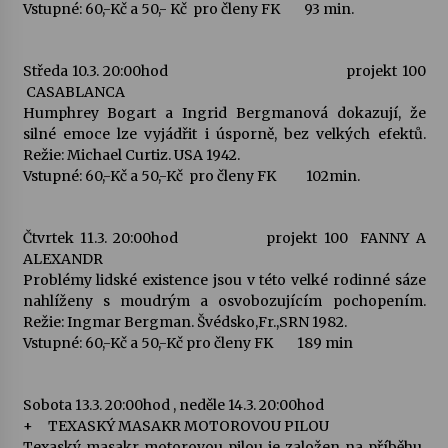
Vstupné: 60,-Kč a 50,- Kč pro členy FK 93 min.
Středa 10.3. 20:00hod projekt 100
CASABLANCA
Humphrey Bogart a Ingrid Bergmanová dokazují, že
silné emoce lze vyjádřit i úsporně, bez velkých efektů.
Režie: Michael Curtiz. USA 1942.
Vstupné: 60,-Kč a 50,-Kč pro členy FK 102min.
Čtvrtek 11.3. 20:00hod projekt 100 FANNY A
ALEXANDR
Problémy lidské existence jsou v této velké rodinné sáze
nahlíženy s moudrým a osvobozujícím pochopením.
Režie: Ingmar Bergman. Švédsko,Fr.,SRN 1982.
Vstupné: 60,-Kč a 50,-Kč pro členy FK 189 min
Sobota 13.3. 20:00hod , neděle 14.3. 20:00hod
+ TEXASKÝ MASAKR MOTOROVOU PILOU
Texaský masakr motorovou pilou je založen na příběhu,