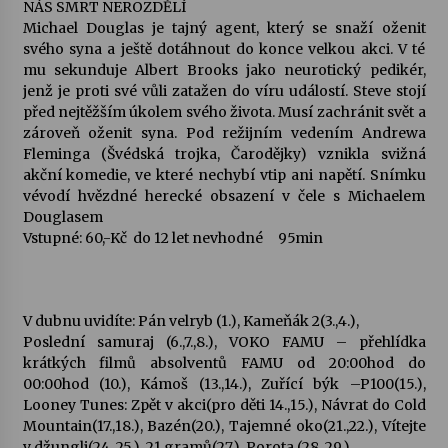
NÁS SMRT NEROZDĚLÍ
Michael Douglas je tajný agent, který se snaží oženit
svého syna a ještě dotáhnout do konce velkou akci. V té
mu sekunduje Albert Brooks jako neurotický pedikér,
jenž je proti své vůli zatažen do víru událostí. Steve stojí
před nejtěžším úkolem svého života. Musí zachránit svět a
zároveň oženit syna. Pod režijním vedením Andrewa
Fleminga (Švédská trojka, Čarodějky) vznikla svižná
akční komedie, ve které nechybí vtip ani napětí. Snímku
vévodí hvězdné herecké obsazení v čele s Michaelem
Douglasem
Vstupné: 60,-Kč do 12 let nevhodné 95min
V dubnu uvidíte: Pán velryb (1.), Kameňák 2(3.,4.),
Poslední samuraj (6.,7.,8.), VOKO FAMU – přehlídka
krátkých filmů absolventů FAMU od 20:00hod do
00:00hod (10.), Kámoš (13.,14.), Zuřící býk –P100(15.),
Looney Tunes: Zpět v akci(pro děti 14.,15.), Návrat do Cold
Mountain(17.,18.), Bazén(20.), Tajemné oko(21.,22.), Vítejte
v džungli(24.,25.), 21 gramů(27.), Porota (28.,29.)