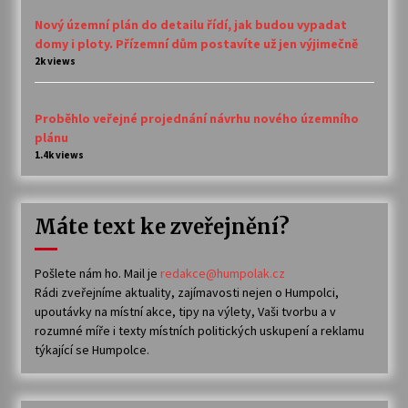
Nový územní plán do detailu řídí, jak budou vypadat
domy i ploty. Přízemní dům postavíte už jen výjimečně
2k views
Proběhlo veřejné projednání návrhu nového územního
plánu
1.4k views
Máte text ke zveřejnění?
Pošlete nám ho. Mail je
redakce@humpolak.cz
Rádi zveřejníme aktuality, zajímavosti nejen o Humpolci,
upoutávky na místní akce, tipy na výlety, Vaši tvorbu a v
rozumné míře i texty místních politických uskupení a reklamu
týkající se Humpolce.