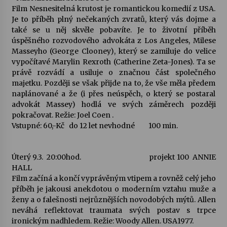
Film Nesnesitelná krutost je romantickou komedií z USA.
Je to příběh plný nečekaných zvratů, který vás dojme a
Varhanní recitál Michala Novenka v Klášteře
také se u něj skvěle pobavíte. Je to životní příběh
Želiv
úspěšného rozvodového advokáta z Los Angeles, Milese
3. 7. 2026
Masseyho (George Clooney), který se zamiluje do velice
vypočítavé Marylin Rexroth (Catherine Zeta-Jones). Ta se
Petr Adamec – Malovaný svět
právě rozvádí a usiluje o značnou část společného
30. 6. 2026
majetku. Později se však přijde na to, že vše měla předem
naplánované a že (i přes neúspěch, o který se postaral
advokát Massey) hodlá ve svých záměrech později
pokračovat. Režie: Joel Coen .
Vstupné: 60,-Kč do 12 let nevhodné 100 min.
Úterý 9.3. 20:00hod. projekt 100 ANNIE
HALL
Film začíná a končí vyprávěným vtipem a rovněž celý jeho
příběh je jakousi anekdotou o moderním vztahu muže a
ženy a o falešnosti nejrůznějších novodobých mýtů. Allen
neváhá reflektovat traumata svých postav s trpce
ironickým nadhledem. Režie: Woody Allen. USA1977.