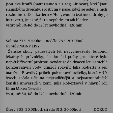
jsou dva bratři (Matt Damon a Greg Kinnear), kteří jsou
siamskými dvojčaty, srostlými v pase. Když se jeden z nich
rozhodne udělat kariéru v Hollywoodu (zatímco druhý je
introvert), je jasné, že to nepůjde jen tak hladce…
Vstupné: 50,-Kč do 12 let nevhodné 120min
Sobota 27.3. 20:00hod, neděle 28.3. 20:00hod
ÚSMĚV MONY LISY
Ženské školy padesátých let nevychovávaly budoucí
lékařky či právničky, ale domácí puťky, pro které bylo
největší životní prohrou nevdat se do dvaceti let. Zatuchlé
konzervativní vody přijíždí rozvířit Julia Roberts a její
úsměv. Pravdivý příběh pokrokové učitelky, která v 50.
letech začala učit na nejtradičnější a nejstaromódnější
ženské univerzitě v zemi. Julia Robertsová v hlavní roli
filmu Mikea Newella
Vstupné: 60,-Kč do 12 let nevhodné 120min
Úterý 30.2. 20:00hod, středa 31.2. 20:00hod DOKUD