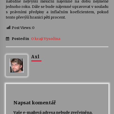
nabídne nejvyšší měsíční nájemné na dobu nejméně
jednoho roku. Dále se bude nájemné upravovat v souladu
Votavžatský ploty
s právními předpisy a inflačním koeficientem, pokud
23. 7. 2026
tento převýší hranici pěti procent.
Post Views:
0
Letní koncerty ve Stromovce: Rufus Miller
Posted in
O kraji Vysočina
22. 7. 2026
Axl
Vysočinka
17. 7. 2026
Ozvěny prázdnin
14. 7. 2026
Napsat komentář
Za kulturou kousek za Humpolec. V Želivě ožije
odkaz Josefa Čapka
Vaše e-mailová adresa nebude zveřejněna.
13. 7. 2026