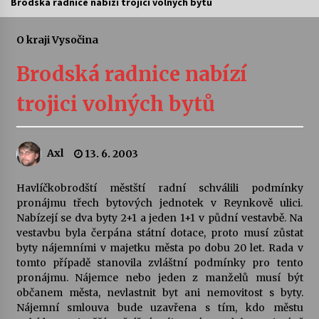
Brodská radnice nabízí trojici volných bytů
Letní koncerty ve Stromovce: Ars Camerata a
Sukuba Ensemble
O kraji Vysočina
4. 8. 2026
Brodská radnice nabízí
Vernisáž výstavy Josefíny Duškové: Stávám se
trojici volných bytů
kapkou
30. 7. 2026
Axl
13. 6. 2003
Veselí muzikanti
30. 7. 2026
Havlíčkobrodští městští radní schválili podmínky
pronájmu třech bytových jednotek v Reynkově ulici.
Nabízejí se dva byty 2+1 a jeden 1+1 v půdní vestavbě. Na
Pozvánka na integrační festival Quijotova
šedesátka: 28. 7.–1. 8. 2026
vestavbu byla čerpána státní dotace, proto musí zůstat
28. 7. 2026
byty nájemními v majetku města po dobu 20 let. Rada v
tomto případě stanovila zvláštní podmínky pro tento
pronájmu. Nájemce nebo jeden z manželů musí být
Letní koncerty ve Stromovce: Kolchoz a
občanem města, nevlastnit byt ani nemovitost s byty.
Jenakaši
Nájemní smlouva bude uzavřena s tím, kdo městu
28. 7. 2026