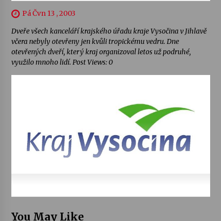
Pá Čvn 13 , 2003
Dveře všech kanceláří krajského úřadu kraje Vysočina v Jihlavě
včera nebyly otevřeny jen kvůli tropickému vedru. Dne
otevřených dveří, který kraj organizoval letos už podruhé,
využilo mnoho lidí. Post Views: 0
You May Like