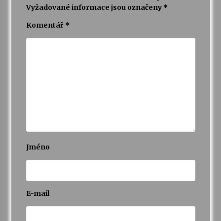
Vyžadované informace jsou označeny
*
Varhanní recitál Michala Novenka v Klášteře
Komentář
*
Želiv
3. 7. 2026
Petr Adamec – Malovaný svět
30. 6. 2026
Jméno
E-mail