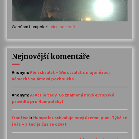
WebCam Humpolec -
více pohledů
Nejnovější komentáře
Anonym
:
Fleischsalat – Wurstsalat s majonézou:
německá salámová pochoutka
Anonym
:
AI Act je tady. Co znamená nové evropské
pravidlo pro Humpoláky?
frantisek
:
Humpolec schvaluje nový územní plán. Týká se
i vás – a teď je čas se ozvat