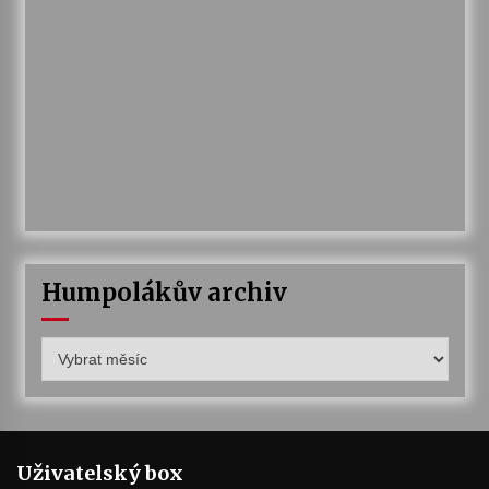
Humpolákův archiv
Humpolákův
archiv
Uživatelský box