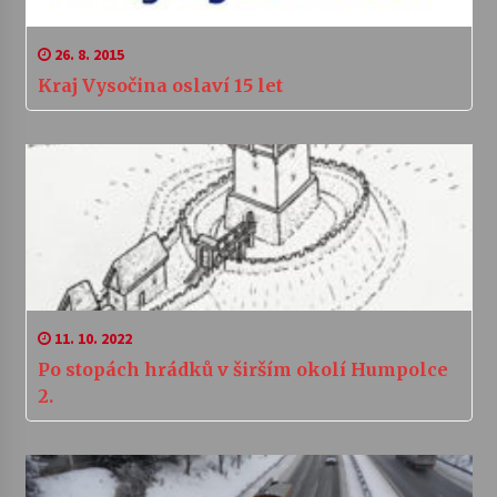
26. 8. 2015
Kraj Vysočina oslaví 15 let
11. 10. 2022
Po stopách hrádků v širším okolí Humpolce
2.