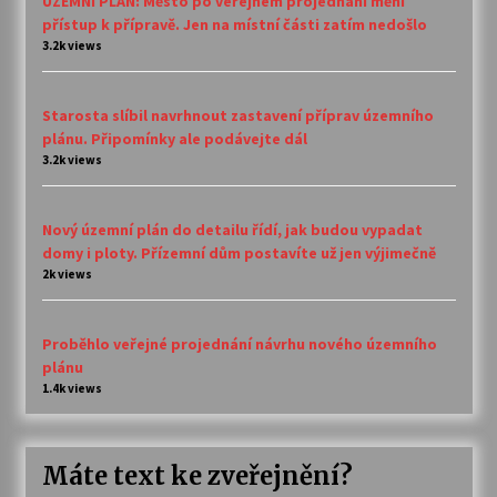
ÚZEMNÍ PLÁN: Město po veřejném projednání mění
přístup k přípravě. Jen na místní části zatím nedošlo
3.2k views
Starosta slíbil navrhnout zastavení příprav územního
plánu. Připomínky ale podávejte dál
3.2k views
Nový územní plán do detailu řídí, jak budou vypadat
domy i ploty. Přízemní dům postavíte už jen výjimečně
2k views
Proběhlo veřejné projednání návrhu nového územního
plánu
1.4k views
Máte text ke zveřejnění?