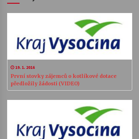
19. 1. 2016
První stovky zájemců o kotlíkové dotace
předložily žádosti (VIDEO)