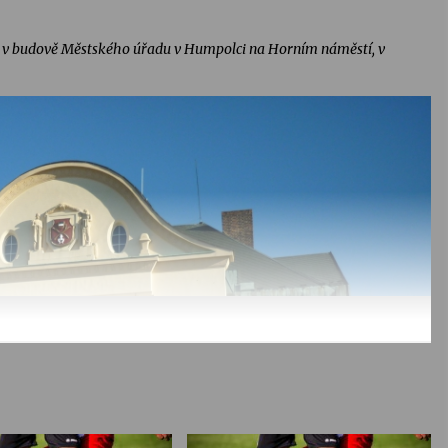
in v budově Městského úřadu v Humpolci na Horním náměstí, v