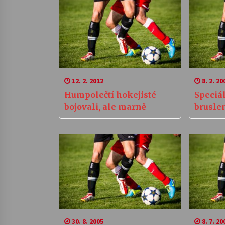
12. 2. 2012
8. 2. 20
Humpolečtí hokejisté
Speciá
bojovali, ale marně
brusle
30. 8. 2005
8. 7. 20