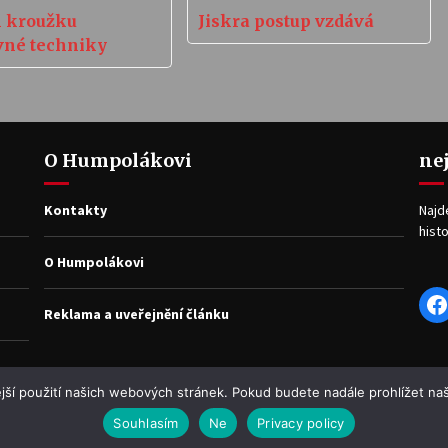
 kroužku
Jiskra postup vzdává
vné techniky
O Humpolákovi
ne
Kontakty
Najd
histo
O Humpolákovi
F
Reklama a uveřejnění článku
jší použití našich webových stránek. Pokud budete nadále prohlížet naš
Souhlasím
Ne
Privacy policy
WP2Social Auto Publish
Powered By :
XYZScripts.com