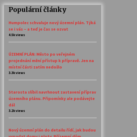
Populární články
Humpolec schvaluje nový územní plán. Týká
se i vás – a teď je čas se ozvat
4.5k views
ÚZEMNÍ PLÁN: Město po veřejném
projednání mění přístup k přípravě. Jen na
místní části zatím nedošlo
3.3k views
Starosta slíbil navrhnout zastavení příprav
územního plánu. Připomínky ale podávejte
dál
3.2k views
Nový územní plán do detailu řídí, jak budou
vypadat domy i ploty. Přízemní dům