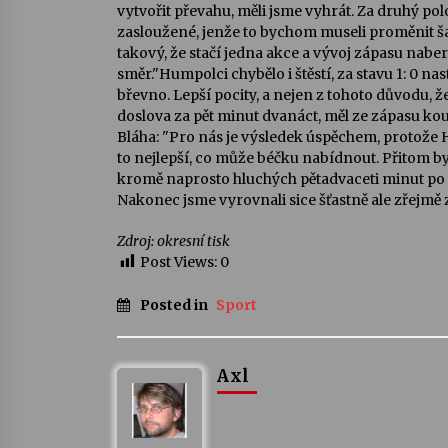
vytvořit převahu, měli jsme vyhrát. Za druhý pol
zasloužené, jenže to bychom museli proměnit ša
takový, že stačí jedna akce a vývoj zápasu naber
směr."Humpolci chybělo i štěstí, za stavu 1: 0 na
břevno. Lepší pocity, a nejen z tohoto důvodu, 
doslova za pět minut dvanáct, měl ze zápasu ko
Bláha: "Pro nás je výsledek úspěchem, protože
to nejlepší, co může béčku nabídnout. Přitom by
kromě naprosto hluchých pětadvaceti minut po př
Nakonec jsme vyrovnali sice šťastně ale zřejmě 
Zdroj: okresní tisk
Post Views:
0
Posted in
Sport
Axl