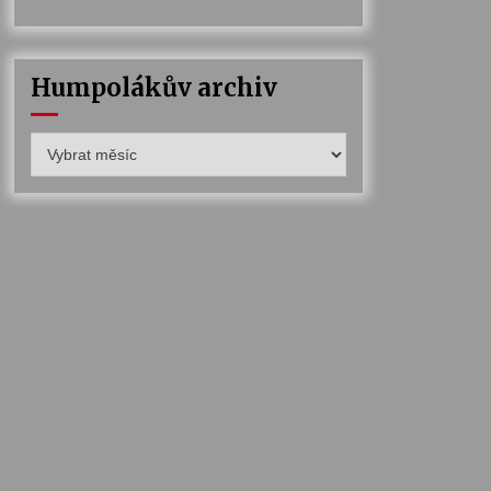
Humpolákův archiv
Humpolákův
archiv