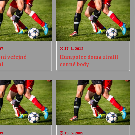
07
17. 1. 2012
lní veřejné
Humpolec doma ztratil
ní
cenné body
09
15. 5. 2005