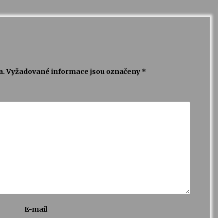
a.
Vyžadované informace jsou označeny
*
E-mail