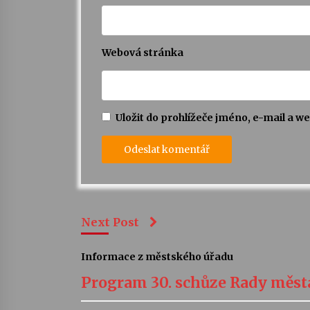
Webová stránka
Uložit do prohlížeče jméno, e-mail a 
Next Post
Informace z městského úřadu
Program 30. schůze Rady měs