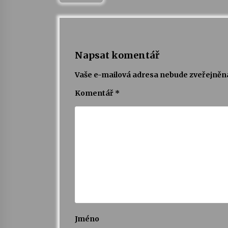
Napsat komentář
Vaše e-mailová adresa nebude zveřejněn
Komentář
*
Jméno