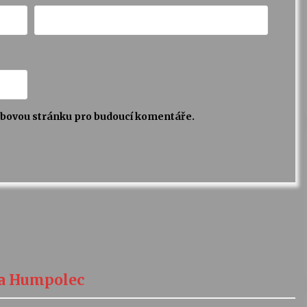
webovou stránku pro budoucí komentáře.
ta Humpolec