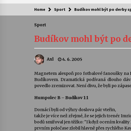
Home
Sport
Budíkov mohl být po derby s
Kam za kulturou?
Sport
Letní koncerty ve Stromovce: Ars
Camerata a Sukuba Ensemble
Budíkov mohl být po de
4. 8. 2026
Pozvánka na integrační festival
Axl
4. 6. 2005
Quijotova šedesátka: 28. 7.–1. 8.
2026
28. 7. 2026
Magnetem alespoň pro fotbalové fanoušky na H
Budíkovem. Dramatická podívaná dlouho dával
Letní koncerty ve Stromovce: Rufu
povedlo zremizovat. Není divu, že byli po zápase
Miller
22. 7. 2026
Humpolec B – Budíkov 1:1
Domácí byli od výhry doslova pár vteřin,
Za kulturou kousek za Humpolec. 
takže je více než zřejmé, že se jejich trenér Imr
Želivě ožije odkaz Josefa Čapka
bodů smiřoval jen těžko: "I když ocením kvality
13. 7. 2026
prvním poločase zlobil hlavně přes rychlého Kav