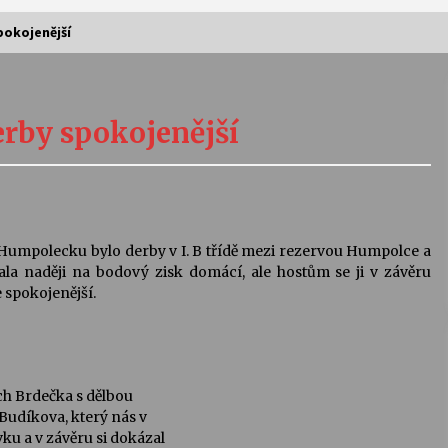
pokojenější
Vernisáž výstavy Josefíny Duškové:
Stávám se kapkou
rby spokojenější
30. 7. 2026
Letní koncerty ve Stromovce:
Kolchoz a Jenakaši
28. 7. 2026
umpolecku bylo derby v I. B třídě mezi rezervou Humpolce a
a naději na bodový zisk domácí, ale hostům se ji v závěru
s
Vysočinka
 spokojenější.
17. 7. 2026
V
Varhanní recitál Michala Novenka v
ich Brdečka s dělbou
Klášteře Želiv
 Budíkova, který nás v
3. 7. 2026
ku a v závěru si dokázal