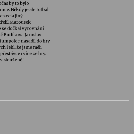
očas by to bylo
nce. Někdy je ale fotbal
e zcela jiný
střelil Marousek
že se dočkal vyrovnání
uč Budíkova Jaroslav
 Humpolec nasadil do hry
ch řekl, že jsme měli
estávce i více ze hry.
zaslouženě."