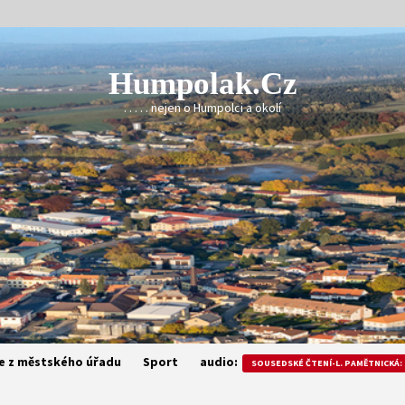
Humpolak.cz
. . . . . nejen o Humpolci a okolí
e z městského úřadu
Sport
audio:
SOUSEDSKÉ ČTENÍ-L. PAMĚTNICKÁ: 