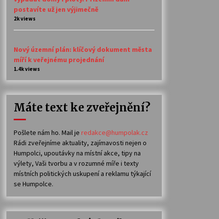
postavíte už jen výjimečně
2k views
Nový územní plán: klíčový dokument města
míří k veřejnému projednání
1.4k views
Máte text ke zveřejnění?
Pošlete nám ho. Mail je
redakce@humpolak.cz
Rádi zveřejníme aktuality, zajímavosti nejen o
Humpolci, upoutávky na místní akce, tipy na
výlety, Vaši tvorbu a v rozumné míře i texty
místních politických uskupení a reklamu týkající
se Humpolce.