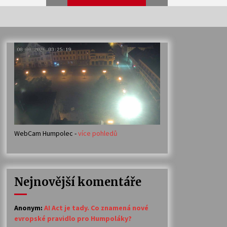
Veselí muzikanti
30. 7. 2026
Votavžatský ploty
23. 7. 2026
WebCam Humpolec -
více pohledů
Ozvěny prázdnin
14. 7. 2026
Nejnovější komentáře
Petr Adamec – Malovaný svět
30. 6. 2026
Anonym
:
AI Act je tady. Co znamená nové
evropské pravidlo pro Humpoláky?