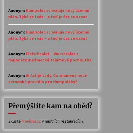
Anonym
:
Humpolec schvaluje nový územní
plán. Týká se i vás – a teď je čas se ozvat
Anonym
:
Humpolec schvaluje nový územní
plán. Týká se i vás – a teď je čas se ozvat
Anonym
:
Fleischsalat – Wurstsalat s
majonézou: německá salámová pochoutka
Anonym
:
AI Act je tady. Co znamená nové
evropské pravidlo pro Humpoláky?
Přemýšlíte kam na oběd?
Zkuste
Meníčka.cz
v místních restauracích.