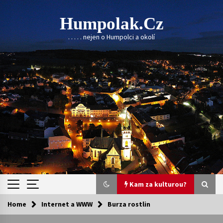
Skip
to
Humpolak.cz
content
. . . . . nejen o Humpolci a okolí
Kam za kulturou?
Home
Internet a WWW
Burza rostlin
Kam za kulturou?