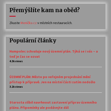
Přemýšlíte kam na oběd?
Zkuste
Meníčka.cz
v místních restauracích.
Populární články
Humpolec schvaluje nový územní plán. Týká se i vás – a
teď je čas se ozvat
4.3k views
ÚZEMNÍ PLÁN: Město po veřejném projednání mění
přístup k přípravě. Jen na místní části zatím nedošlo
3.2k views
Starosta slíbil navrhnout zastavení příprav územního
plánu. Připomínky ale podávejte dál