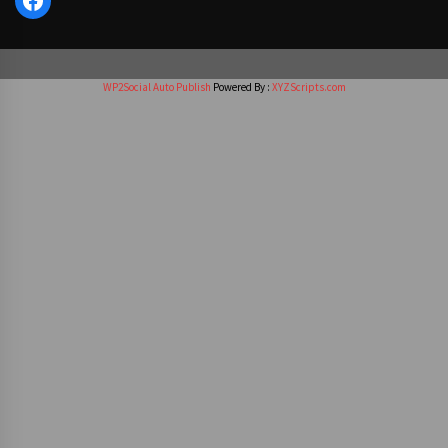
WP2Social Auto Publish
Powered By :
XYZScripts.com