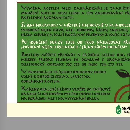
Varhanní recitál Michala Novenka v Klášteře
Želiv
3. 7. 2026
Petr Adamec – Malovaný svět
30. 6. 2026