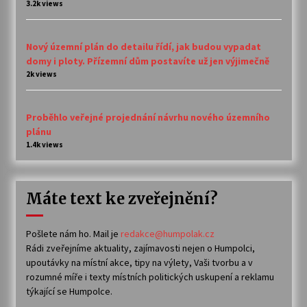
3.2k views
Nový územní plán do detailu řídí, jak budou vypadat
domy i ploty. Přízemní dům postavíte už jen výjimečně
2k views
Proběhlo veřejné projednání návrhu nového územního
plánu
1.4k views
Máte text ke zveřejnění?
Pošlete nám ho. Mail je
redakce@humpolak.cz
Rádi zveřejníme aktuality, zajímavosti nejen o Humpolci,
upoutávky na místní akce, tipy na výlety, Vaši tvorbu a v
rozumné míře i texty místních politických uskupení a reklamu
týkající se Humpolce.