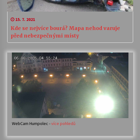
15. 7. 2021
Kde se nejvíce bourá? Mapa nehod varuje
před nebezpečnými místy
WebCam Humpolec -
více pohledů