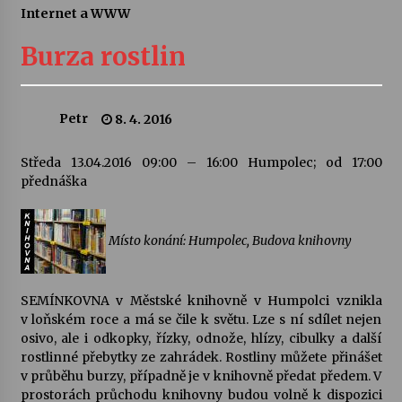
Internet a WWW
Letní koncerty ve Stromovce: Ars Camerata a
Sukuba Ensemble
Burza rostlin
4. 8. 2026
Vernisáž výstavy Josefíny Duškové: Stávám se
Petr
8. 4. 2016
kapkou
30. 7. 2026
Středa 13.04.2016 09:00 – 16:00 Humpolec; od 17:00
přednáška
Veselí muzikanti
30. 7. 2026
Místo konání: Humpolec, Budova knihovny
Pozvánka na integrační festival Quijotova
šedesátka: 28. 7.–1. 8. 2026
SEMÍNKOVNA v Městské knihovně v Humpolci vznikla
28. 7. 2026
v loňském roce a má se čile k světu. Lze s ní sdílet nejen
osivo, ale i odkopky, řízky, odnože, hlízy, cibulky a další
rostlinné přebytky ze zahrádek. Rostliny můžete přinášet
Letní koncerty ve Stromovce: Kolchoz a
Jenakaši
v průběhu burzy, případně je v knihovně předat předem. V
28. 7. 2026
prostorách průchodu knihovny budou volně k dispozici