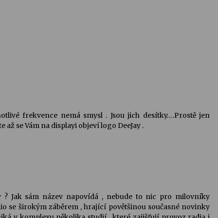
dnotlivé frekvence nemá smysl . Jsou jich desítky….Prostě jen
 až se Vám na displayi objeví logo DeeJay .
y ? Jak sám název napovídá , nebude to nic pro milovníky
ádio se širokým záběrem , hrající povětšinou současné novinky
iká v komplexu několika studií , které zajišťují provoz radia i