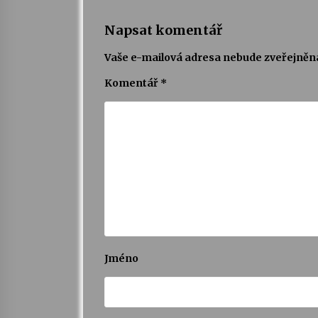
Napsat komentář
Vaše e-mailová adresa nebude zveřejněn
Komentář
*
Jméno