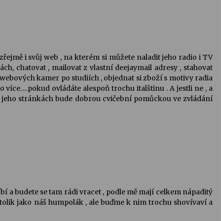
řejmě i svůj web , na kterém si můžete naladit jeho radio i TV
ch, chatovat , mailovat z vlastní deejaymail adresy , stahovat
 webových kamer po studiích , objednat si zboží s motivy radia
více….pokud ovládáte alespoň trochu italštinu . A jestli ne , a
 na jeho stránkách bude dobrou cvičební pomůckou ve zvládání
í a budete se tam rádi vracet , podle mě mají celkem nápaditý
 tolik jako náš humpolák , ale buďme k nim trochu shovívaví a