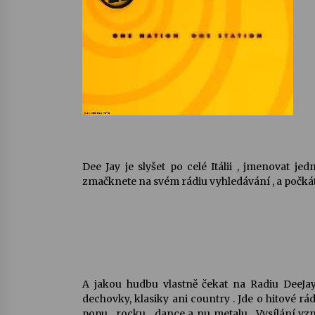
Dee Jay je slyšet po celé Itálii , jmenovat je
zmačknete na svém rádiu vyhledávání , a počkáte
A jakou hudbu vlastně čekat na Radiu DeeJa
dechovky, klasiky ani country . Jde o hitové r
popu , rocku , dance a nu metalu . Vysílání vzn