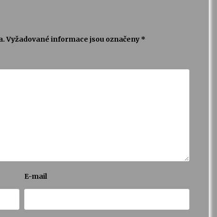
a.
Vyžadované informace jsou označeny
*
E-mail