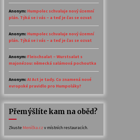
Anonym
:
Humpolec schvaluje nový územní
plán. Týká se i vás – a teď je čas se ozvat
Anonym
:
Humpolec schvaluje nový územní
plán. Týká se i vás – a teď je čas se ozvat
Anonym
:
Fleischsalat – Wurstsalat s
majonézou: německá salámová pochoutka
Anonym
:
AI Act je tady. Co znamená nové
evropské pravidlo pro Humpoláky?
Přemýšlíte kam na oběd?
Zkuste
Meníčka.cz
v místních restauracích.