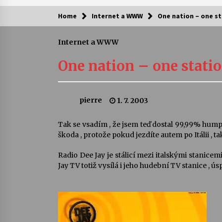
Home
Internet a WWW
One nation – one st
Kam za kulturou?
Internet a WWW
Letní koncerty ve Stromovce: Ars
Camerata a Sukuba Ensemble
One nation – one stati
4. 8. 2026
Pozvánka na integrační festival
pierre
1. 7. 2003
Quijotova šedesátka: 28. 7.–1. 8.
2026
28. 7. 2026
Tak se vsadím , že jsem teď dostal 99,99% humpol
škoda , protože pokud jezdíte autem po Itálii , ta
Letní koncerty ve Stromovce: Rufu
Miller
Radio Dee Jay je stálicí mezi italskými stanicemi
22. 7. 2026
Jay TV totiž vysílá i jeho hudební TV stanice , 
Za kulturou kousek za Humpolec. 
Želivě ožije odkaz Josefa Čapka
13. 7. 2026