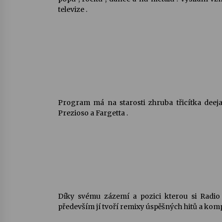
televize .
Program má na starosti zhruba třicítka deeja
Prezioso a Fargetta .
Díky svému zázemí a pozici kterou si Radio
především jí tvoří remixy úspěšných hitů a komp