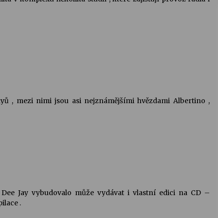
yů , mezi nimi jsou asi nejznámějšími hvězdami Albertino ,
 Dee Jay vybudovalo může vydávat i vlastní edici na CD –
ilace .