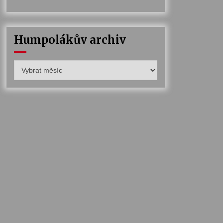
Humpolákův archiv
Humpolákův
archiv