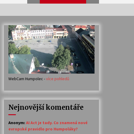
Veselí muzikanti
30. 7. 2026
Votavžatský ploty
23. 7. 2026
WebCam Humpolec -
více pohledů
Ozvěny prázdnin
14. 7. 2026
Nejnovější komentáře
Petr Adamec – Malovaný svět
30. 6. 2026
Anonym
:
AI Act je tady. Co znamená nové
evropské pravidlo pro Humpoláky?