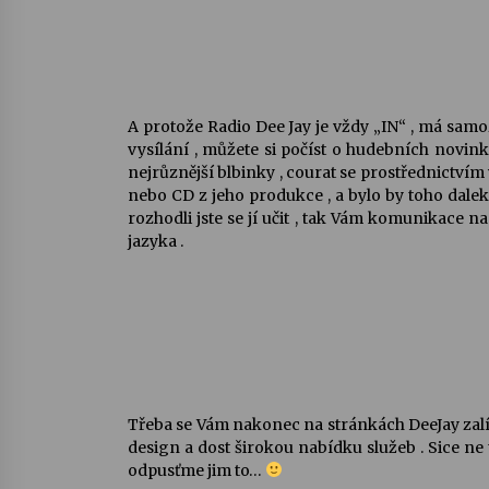
A protože Radio Dee Jay je vždy „IN“ , má samoz
vysílání , můžete si počíst o hudebních novinká
nejrůznější blbinky , courat se prostřednictvím
nebo CD z jeho produkce , a bylo by toho daleko 
rozhodli jste se jí učit , tak Vám komunikace
jazyka .
Třeba se Vám nakonec na stránkách DeeJay zalíb
design a dost širokou nabídku služeb . Sice ne
odpusťme jim to…