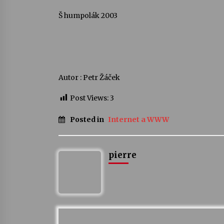
Š humpolák 2003
Autor : Petr Žáček
Post Views:
3
Posted in
Internet a WWW
pierre