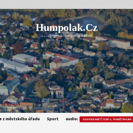
Humpolak.cz
. . . . . nejen o Humpolci a okolí
e z městského úřadu
Sport
audio:
SOUSEDSKÉ ČTENÍ-L. PAMĚTNICKÁ: 