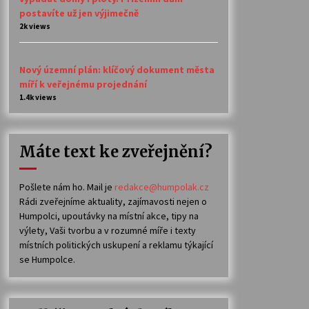
postavíte už jen výjimečně
2k views
Nový územní plán: klíčový dokument města
míří k veřejnému projednání
1.4k views
Máte text ke zveřejnění?
Pošlete nám ho. Mail je
redakce@humpolak.cz
Rádi zveřejníme aktuality, zajímavosti nejen o
Humpolci, upoutávky na místní akce, tipy na
výlety, Vaši tvorbu a v rozumné míře i texty
místních politických uskupení a reklamu týkající
se Humpolce.