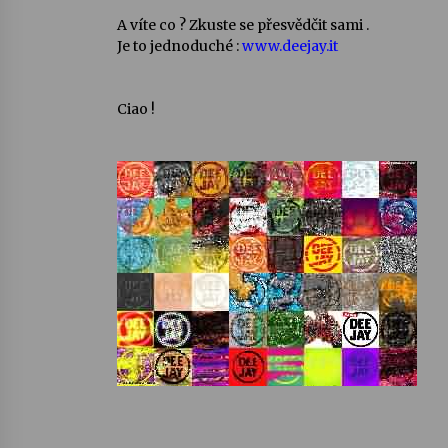
A víte co ? Zkuste se přesvědčit sami .
Je to jednoduché :
www.deejay.it
Ciao !