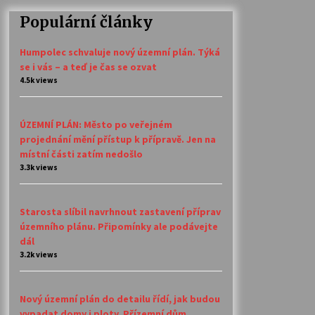
Populární články
Humpolec schvaluje nový územní plán. Týká
se i vás – a teď je čas se ozvat
4.5k views
ÚZEMNÍ PLÁN: Město po veřejném
projednání mění přístup k přípravě. Jen na
místní části zatím nedošlo
3.3k views
Starosta slíbil navrhnout zastavení příprav
územního plánu. Připomínky ale podávejte
dál
3.2k views
Nový územní plán do detailu řídí, jak budou
vypadat domy i ploty. Přízemní dům