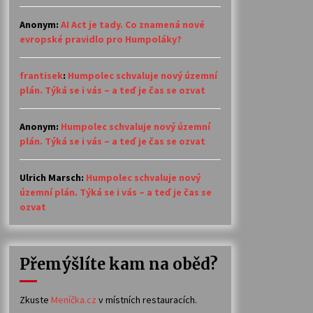
Anonym
:
AI Act je tady. Co znamená nové
evropské pravidlo pro Humpoláky?
frantisek
:
Humpolec schvaluje nový územní
plán. Týká se i vás – a teď je čas se ozvat
Anonym
:
Humpolec schvaluje nový územní
plán. Týká se i vás – a teď je čas se ozvat
Ulrich Marsch
:
Humpolec schvaluje nový
územní plán. Týká se i vás – a teď je čas se
ozvat
Přemýšlíte kam na oběd?
Zkuste
Meníčka.cz
v místních restauracích.