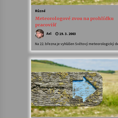
Různé
Meteorologové zvou na prohlídku
pracovišť
Axl
19. 3. 2003
Na 22. března je vyhlášen Světový meteorologický d