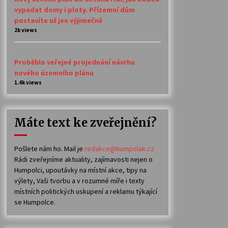
vypadat domy i ploty. Přízemní dům
postavíte už jen výjimečně
2k views
Proběhlo veřejné projednání návrhu
nového územního plánu
1.4k views
Máte text ke zveřejnění?
Pošlete nám ho. Mail je
redakce@humpolak.cz
Rádi zveřejníme aktuality, zajímavosti nejen o
Humpolci, upoutávky na místní akce, tipy na
výlety, Vaši tvorbu a v rozumné míře i texty
místních politických uskupení a reklamu týkající
se Humpolce.