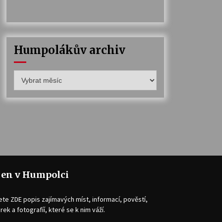
Humpolákův archiv
Humpolákův
archiv
jen v Humpolci
ete ZDE popis zajímavých míst, informací, pověstí,
rek a fotografíí, které se k nim váží.