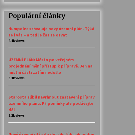
Populární články
Humpolec schvaluje nový územní plán. Týká
se i vás – a teď je čas se ozvat
4.4k views
ÚZEMNÍ PLÁN: Město po veřejném
projednání mění přístup k přípravě. Jen na
místní části zatím nedošlo
3.3k views
Starosta slíbil navrhnout zastavení příprav
územního plánu. Připomínky ale podávejte
dál
3.2k views
Nový územní plán do detailu řídí, jak budou