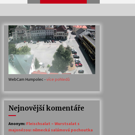
Veselí muzikanti
30. 7. 2026
Votavžatský ploty
23. 7. 2026
WebCam Humpolec -
více pohledů
Ozvěny prázdnin
14. 7. 2026
Nejnovější komentáře
Petr Adamec – Malovaný svět
30. 6. 2026
Anonym
:
Fleischsalat – Wurstsalat s
majonézou: německá salámová pochoutka