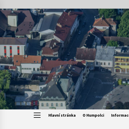
Skip
to
content
Hlavní stránka
O Humpolci
Informac