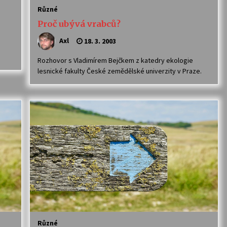
Různé
Proč ubývá vrabců?
Axl
18. 3. 2003
Rozhovor s Vladimírem Bejčkem z katedry ekologie
lesnické fakulty České zemědělské univerzity v Praze.
Různé