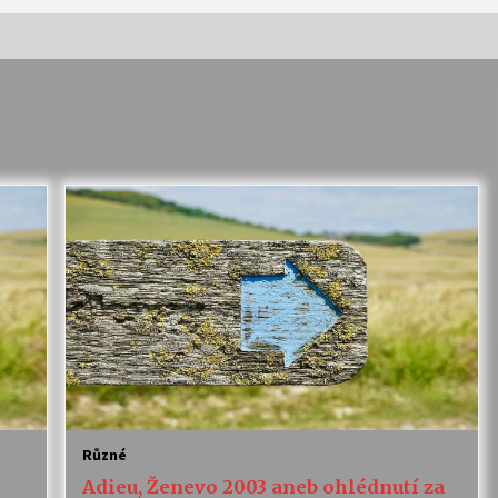
Vernisáž výstavy Josefíny Duškové:
Stávám se kapkou
30. 7. 2026
Letní koncerty ve Stromovce:
Kolchoz a Jenakaši
28. 7. 2026
s
Vysočinka
17. 7. 2026
V
Varhanní recitál Michala Novenka v
Klášteře Želiv
Různé
3. 7. 2026
Adieu, Ženevo 2003 aneb ohlédnutí za