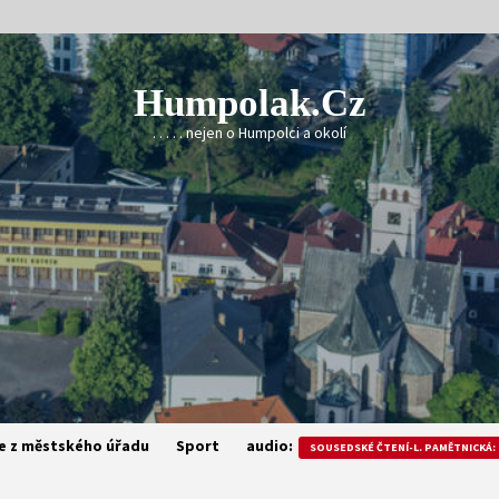
Humpolak.cz
. . . . . nejen o Humpolci a okolí
e z městského úřadu
Sport
audio:
SOUSEDSKÉ ČTENÍ-L. PAMĚTNICKÁ: 