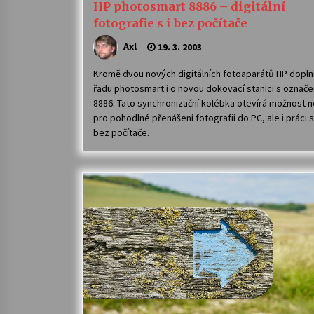
HP photosmart 8886 – digitální
fotografie s i bez počítače
Axl
19. 3. 2003
Kromě dvou nových digitálních fotoaparátů HP dopln
řadu photosmart i o novou dokovací stanici s označ
8886. Tato synchronizační kolébka otevírá možnost n
pro pohodlné přenášení fotografií do PC, ale i práci 
bez počítače.