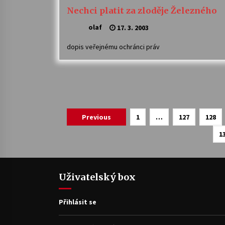
Nechci platit za zloděje Železného
olaf
17. 3. 2003
dopis veřejnému ochránci práv
Navigace
Previous
1
…
127
128
pro
1
příspěvky
Uživatelský box
Přihlásit se