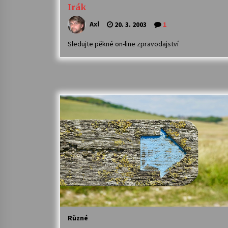
Irák
Axl
20. 3. 2003
1
Sledujte pěkné on-line zpravodajství
Různé