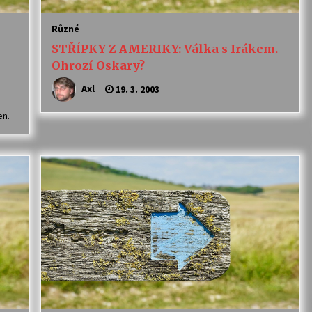
Různé
STŘÍPKY Z AMERIKY: Válka s Irákem.
Ohrozí Oskary?
Axl
19. 3. 2003
en.