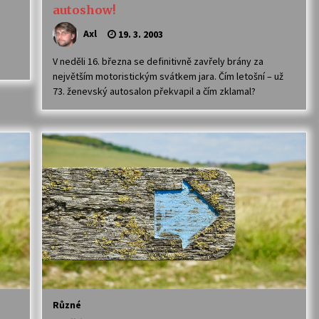
autoshow!
Axl
19. 3. 2003
V neděli 16. března se definitivně zavřely brány za
největším motoristickým svátkem jara. Čím letošní – už
73. ženevský autosalon překvapil a čím zklamal?
Různé