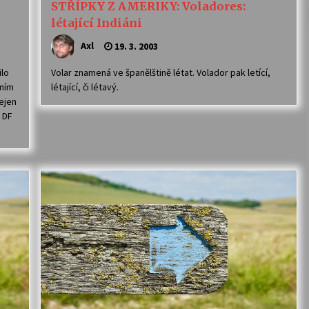
STŘÍPKY Z AMERIKY: Voladores:
létající Indiáni
Axl
19. 3. 2003
ilo
Volar znamená ve španělštině létat. Volador pak letící,
ením
létající, či létavý.
ejen
s DF