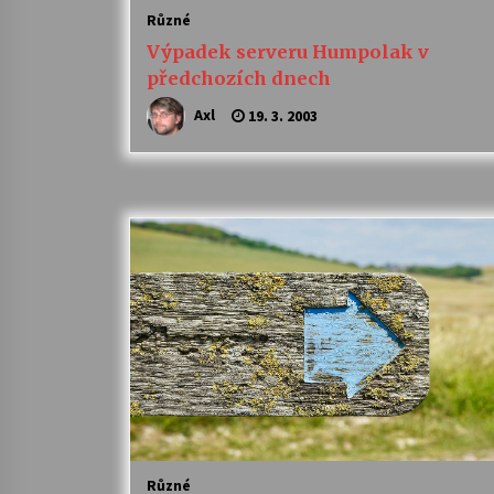
Různé
Výpadek serveru Humpolak v
předchozích dnech
Axl
19. 3. 2003
Různé