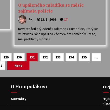
O upáleného mladíka se měsíc
zajímala policie
Axl
13. 3. 2003
17
Devatenáctiletý Zdeněk Adamec z Humpolce, který se
ve čtvrtek ráno upálil na Václavském náměstí v Praze,
měl problémy s policií
129
130
131
132
133
134
135
…
37
Next
O Humpolákovi
ne
Kontakty
Najd
histo